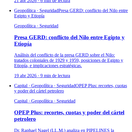
21 abr 2026
·
6
min de lectura
Geopolítica · Seguridad
Presa GERD: conflicto del Nilo entre
Egipto y Etiopía
Geopolítica · Seguridad
Presa GERD: conflicto del Nilo entre Egipto y
Etiopía
Análisis del conflicto de la presa GERD sobre el Nilo:
tratados coloniales de 1929 y 1959, posiciones de Egipto y
Etiopía, e implicaciones estratégicas.
19 abr 2026
·
9
min de lectura
Capital · Geopolítica · Seguridad
OPEP Plus: recortes, cuotas
y poder del cártel petrolero
Capital · Geopolítica · Seguridad
OPEP Plus: recortes, cuotas y poder del cártel
petrolero
Dr. Raphael Nagel (LL.M.) analiza en PIPELINES la