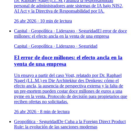
Dr. Raphael Nagel (LL.M.) analiza la responsabilidad
personal de administradores ante sistemas de IA bajo NIS2,
AI Act y la Directiva de Responsabilidad por IA.
26 abr 2026
·
10
min de lectura
Capital · Geopolítica · Liderazgo · Seguridad
El error de doce
millones: el efecto ancla en la venta de una empresa
Capital · Geopolítica · Liderazgo · Seguridad
El error de doce millones: el efecto ancla en la
venta de una empresa
Un ensayo a partir del caso Vogt, relatado por Dr. Raphael
Nagel (LL.M.) en Die Architektur des Denkens: cómo el
efecto ancla, la ausencia de perspectiva externa y la falta de
un pre-mortem pueden costar doce millones de euros a una
pyme en la venta. Protocolo de decisión para propietarios que
reciben ofertas no solicitadas.
26 abr 2026
·
8
min de lectura
Geopolítica · Seguridad
De Cuba a la Foreign Direct Product
Rule: la evolución de las sanciones modernas