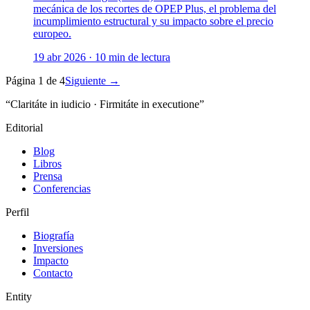
mecánica de los recortes de OPEP Plus, el problema del
incumplimiento estructural y su impacto sobre el precio
europeo.
19 abr 2026
·
10
min de lectura
Página
1
de
4
Siguiente
→
“Claritáte in iudicio · Firmitáte in executione”
Editorial
Blog
Libros
Prensa
Conferencias
Perfil
Biografía
Inversiones
Impacto
Contacto
Entity