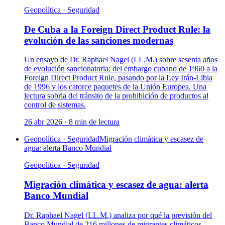
Geopolítica · Seguridad
De Cuba a la Foreign Direct Product Rule: la
evolución de las sanciones modernas
Un ensayo de Dr. Raphael Nagel (LL.M.) sobre sesenta años
de evolución sancionatoria: del embargo cubano de 1960 a la
Foreign Direct Product Rule, pasando por la Ley Irán-Libia
de 1996 y los catorce paquetes de la Unión Europea. Una
lectura sobria del tránsito de la prohibición de productos al
control de sistemas.
26 abr 2026
·
8
min de lectura
Geopolítica · Seguridad
Migración climática y escasez de
agua: alerta Banco Mundial
Geopolítica · Seguridad
Migración climática y escasez de agua: alerta
Banco Mundial
Dr. Raphael Nagel (LL.M.) analiza por qué la previsión del
Banco Mundial de 216 millones de migrantes climáticos