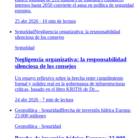
internos hasta 2050 convierte el agua en política de seguridad
europea.
25 abr 2026
·
10
min de lectura
Seguridad
Negligencia organizativa: la responsabilidad
silenciosa de los consejos
Seguridad
Negligencia organizativa: la responsabilidad
silenciosa de los consejos
Un ensayo reflexivo sobre la brecha entre cumplimiento
formal y solidez real en la gobernanza de infraestructuras
críticas, basado en el libro KRITIS de Dr....
24 abr 2026
·
7
min de lectura
Geopolítica · Seguridad
Brecha de inversión hídrica Europa:
23.000 millones
Geopolítica · Seguridad