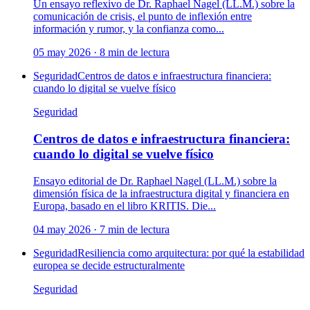
Un ensayo reflexivo de Dr. Raphael Nagel (LL.M.) sobre la
comunicación de crisis, el punto de inflexión entre
información y rumor, y la confianza como...
05 may 2026
·
8
min de lectura
Seguridad
Centros de datos e infraestructura financiera:
cuando lo digital se vuelve físico
Seguridad
Centros de datos e infraestructura financiera:
cuando lo digital se vuelve físico
Ensayo editorial de Dr. Raphael Nagel (LL.M.) sobre la
dimensión física de la infraestructura digital y financiera en
Europa, basado en el libro KRITIS. Die...
04 may 2026
·
7
min de lectura
Seguridad
Resiliencia como arquitectura: por qué la estabilidad
europea se decide estructuralmente
Seguridad