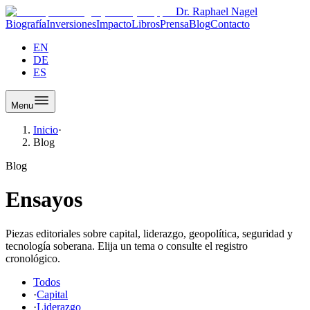
Dr. Raphael Nagel
Biografía
Inversiones
Impacto
Libros
Prensa
Blog
Contacto
EN
DE
ES
Menu
Inicio
·
Blog
Blog
Ensayos
Piezas editoriales sobre capital, liderazgo, geopolítica, seguridad y
tecnología soberana. Elija un tema o consulte el registro
cronológico.
Todos
·
Capital
·
Liderazgo