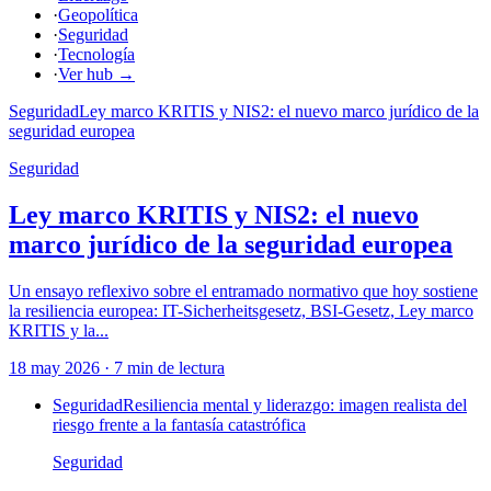
·
Geopolítica
·
Seguridad
·
Tecnología
·
Ver hub
→
Seguridad
Ley marco KRITIS y NIS2: el nuevo marco jurídico de la
seguridad europea
Seguridad
Ley marco KRITIS y NIS2: el nuevo
marco jurídico de la seguridad europea
Un ensayo reflexivo sobre el entramado normativo que hoy sostiene
la resiliencia europea: IT-Sicherheitsgesetz, BSI-Gesetz, Ley marco
KRITIS y la...
18 may 2026
·
7
min de lectura
Seguridad
Resiliencia mental y liderazgo: imagen realista del
riesgo frente a la fantasía catastrófica
Seguridad