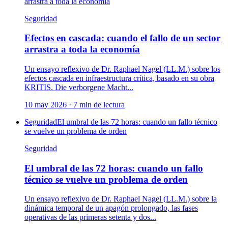
arrastra a toda la economía
Seguridad
Efectos en cascada: cuando el fallo de un sector
arrastra a toda la economía
Un ensayo reflexivo de Dr. Raphael Nagel (LL.M.) sobre los
efectos cascada en infraestructura crítica, basado en su obra
KRITIS. Die verborgene Macht...
10 may 2026
·
7
min de lectura
Seguridad
El umbral de las 72 horas: cuando un fallo técnico
se vuelve un problema de orden
Seguridad
El umbral de las 72 horas: cuando un fallo
técnico se vuelve un problema de orden
Un ensayo reflexivo de Dr. Raphael Nagel (LL.M.) sobre la
dinámica temporal de un apagón prolongado, las fases
operativas de las primeras setenta y dos...