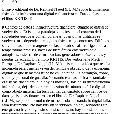
Summary
Ensayo editorial de Dr. Raphael Nagel (LL.M.) sobre la dimensión
física de la infraestructura digital y financiera en Europa, basado en
el libro KRITIS. Die...
# Centros de datos e infraestructura financiera: cuando lo digital se vuelve físico Existe una paradoja silenciosa en el corazón de las sociedades europeas contemporáneas: cuanto más digitales se vuelven, más dependen de objetos físicos muy concretos. Edificios sin ventanas en los márgenes de las ciudades, salas refrigeradas a temperaturas precisas, haces de fibra óptica enterrados bajo autopistas, sistemas de climatización, generadores diésel, vallas y puertas de acceso. En el libro KRITIS. Die verborgene Macht Europas, Dr. Raphael Nagel (LL.M.) insiste en una idea que resulta incómoda para quienes viven del lenguaje abstracto de la economía digital: lo que llamamos nube no es una nube. Es hormigón, cobre, silicio y personal de guardia. Y cuando esa base física se tambalea, el sistema financiero, que hoy es indistinguible de su infraestructura informática, deja de operar en cuestión de minutos. ## Lo digital como objeto material La tesis central del capítulo sobre centros de datos y sistemas financieros en el libro de Dr. Raphael Nagel (LL.M.) se puede formular de manera sobria: cuando lo digital falla, falla físicamente. No hay bits sin servidores, no hay servidores sin energía, no hay energía sin subestaciones, no hay subestaciones sin protección perimetral. El sector financiero, que durante décadas se ha representado a sí mismo como una red de flujos inmateriales, descansa en realidad sobre una cadena estrecha de instalaciones físicas, cuya interrupción genera consecuencias inmediatas y medibles. Esta constatación no es un ejercicio retórico. En el marco analítico del libro, los centros de datos aparecen como nudos en los que convergen varios sectores KRITIS al mismo tiempo: energía, telecomunicaciones, finanzas y, cada vez más, administración estatal. La seguridad física datacenter deja entonces de ser una preocupación técnica de facility management y se convierte en una cuestión de arquitectura sistémica. Quien opera un centro de datos, argumenta Nagel, no administra un producto: administra estabilidad. ## La ventana de las primeras horas El libro describe con precisión la dinámica de las primeras setenta y dos horas de una interrupción mayor. En ese marco, la infraestructura financiera ocupa un lugar singular, porque su percepción pública está mediada por el acto cotidiano de pagar. Cuando los lectores de tarjeta dejan de funcionar, cuando los cajeros automáticos quedan en silencio, cuando los sistemas de back office pierden conectividad, el ciudadano no interpreta el fenómeno como una avería eléctrica o un incidente en un centro de datos lejano. Lo interpreta como una ruptura del orden económico. Aquí opera lo que Nagel denomina el punto de inflexión de la confianza. Mientras la población percibe que las instituciones comunican con claridad y que las incidencias son gestionables, la paciencia se mantiene. En el momento en que los canales de pago se perciben como inestables durante horas consecutivas, la demanda de efectivo aumenta, el comportamiento de consumo se altera y la narrativa pública se desplaza del ámbito técnico al ámbito político. La seguridad física de un centro de datos se convierte así en una variable de estabilidad social, no solo en un parámetro de servicio. ## Bancos, proveedores de nube y la cadena invisible La reflexión del libro insiste en que la infraestructura financiera europea ha externalizado buena parte de su columna vertebral técnica hacia un número reducido de proveedores de nube y de operadores de centros de datos. Esta concentración genera eficiencia, pero también fragilidad estructural. Un banco puede disponer de planes de contingencia impecables sobre el papel y, aun así, depender en última instancia de tres o cuatro instalaciones físicas cuya protección no controla directamente. Dr. Raphael Nagel (LL.M.) describe esta situación como una forma de responsabilidad compartida que rara vez se articula con la nitidez suficiente. El operador de la instalación asume la protección perimetral, el control de accesos, la vigilancia, la gestión de incidentes físicos. El cliente financiero asume la arquitectura lógica, el cifrado, la continuidad de negocio. Pero los efectos de un fallo no respetan esta división funcional. Un incendio, un sabotaje, un corte prolongado de energía o una intrusión física se traducen, en pocos minutos, en una interrupción del servicio financiero para millones de usuarios, con independencia de dónde se haya firmado el contrato. En ese sentido, el libro propone observar los centros de datos no como activos inmobiliarios especializados, sino como una categoría propia de infraestructura crítica, con la misma seriedad con la que se tratan las subestaciones eléctricas o las plantas de tratamiento de agua. La consecuencia es clara: la seguridad física datacenter forma parte del perímetro de soberanía económica, no del perímetro de gastos operativos. ## El centro de datos como categoría político económica Uno de los aportes más característicos del libro es la idea de que determinados activos de infraestructura deben entenderse como clases de activo con implicaciones de política de seguridad. Los centros de datos se inscriben en esta categoría. No son, en sentido estricto, bienes privados ordinarios, porque su funcionamiento condiciona el de todo un ecosistema regulado: bancos, aseguradoras, sistemas de pago, cámaras de compensación, plataformas administrativas, servicios sanitarios digitalizados. Esta comprensión modifica la forma en la que Dr. Raphael Nagel (LL.M.) sugiere abordar las decisiones de inversión, localización y gobierno de estas instalaciones. Importa quién las construye, quién las financia, bajo qué jurisdicción operan, qué cadenas de suministro sostienen sus componentes, qué personal las vigila y qué protocolos rigen su continuidad en escenarios adversos. Lo que en la jerga del mercado se denomina resiliencia se traduce aquí en preguntas muy concretas: cuántas horas de combustible almacenan los generadores, qué redundancia tiene la conexión eléctrica, cómo se gestiona el acceso físico, qué relación existe entre el operador y las autoridades nacionales de supervisión. El libro no ofrece respuestas cerradas a estas preguntas, y lo hace de manera consciente. Ofrece, en cambio, un marco para que los consejos de administración, los supervisores financieros y los responsables políticos las formulen sin recurrir a fórmulas tranquilizadoras. La estabilidad, recuerda Nagel, no es un eslogan. Es una propiedad estructural. ## Gobernanza, Stand der Technik y la cuestión de la responsabilidad El marco normativo europeo, con el IT Sicherheitsgesetz, el BSI Gesetz, la transposición de NIS2 y el KRITIS Dachgesetz, ha desplazado progresivamente la responsabilidad hacia la dirección ejecutiva. La idea de Stand der Technik, que el libro analiza con detenimiento, funciona como un objetivo móvil: no se refiere a una norma estática, sino al estado reconocido de procedimientos, productos y medidas organizativas. Para los operadores de centros de datos y para sus clientes financieros, esta concepción implica una obligación continua de revisión. Nagel insiste en que esta obligación no puede delegarse hacia abajo. No se cumple con un informe de auditoría ni con una certificación aislada. Exige que la dirección comprenda la arquitectura del sistema que opera, que conozca sus dependencias, que haya internalizado las consecuencias de un escenario de interrupción prolongada y que asuma las decisiones de inversión correspondientes. En esta lógica, la negligencia organizativa se convierte en una categoría autónoma de riesgo, distinta del error técnico individual. ## De la seguridad al diseño de estabilidad El capítulo dedicado a centros de datos e infraestructura financiera cierra con un desplazamiento conceptual que recorre el libro en su conjunto. La seguridad entendida como reacción ante incidentes ya no es suficiente. Lo que se exige es un diseño de estabilidad, en el que los elementos físicos, organizativos y humanos se articulan de forma coherente con la importancia sistémica de la instalación. En ese diseño intervienen todos los actores descritos a lo largo de la obra: operadores, proveedores de servicios de seguridad, supervisores, autoridades de protección civil, fabricantes de tecnología, así como nuevas figuras como los sistemas de robótica de seguridad y los modelos de servicio asociados. Ninguno de estos actores basta por sí solo. La fortaleza de una infraestructura financiera se mide por la calidad de las articulaciones entre ellos, no por la sofisticación de un único componente. En la arquitectura que propone Dr. Raphael Nagel (LL.M.), la coherencia estructural es la condición previa de cualquier soberanía digital significativa. Leer el capítulo sobre centros de datos e infraestructura financiera del libro KRITIS. Die verborgene Macht Europas es, en el fondo, aceptar una incomodidad intelectual. La modernidad europea se ha acostumbrado a hablar de lo digital como si fuese independiente del territorio, del hormigón y del personal de seguridad. La tesis del libro corrige esa ilusión con una sobriedad casi notarial: lo digital es físico, y cuando su base física se vulnera, la economía no se degrada lentamente, se detiene. Ese reconocimiento tiene consecuencias prácticas para los consejos de administración de bancos, para las autoridades de supervisión, para los operadores de nube y para los responsables políticos que diseñan el marco regulatorio. Obliga a pensar la seguridad física datacenter no como un coste a optimizar, sino como una condición de posibilidad de la estabilidad financiera. Obliga, también, a entender que la resiliencia no se improvisa en las primeras setenta y dos horas de una crisis, sino que se construye durante años en decisiones que rara vez llegan a los titulares. En esta línea, la contribución de Dr. Raphael Nagel (LL.M.) no es ofrecer recetas, sino restaurar una forma de mirar. Mirar los edificios anónimos donde reside