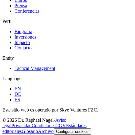
Libros
Prensa
Conferencias
Perfil
Biografía
Inversiones
Impacto
Contacto
Entity
Tactical Management
Language
EN
DE
ES
Este sitio web es operado por Skye Ventures FZC.
©
2026
Dr. Raphael Nagel
·
Aviso
legal
Privacidad
Condiciones
CGV
Estándares
editoriales
Glosario
Archivo
Configurar cookies