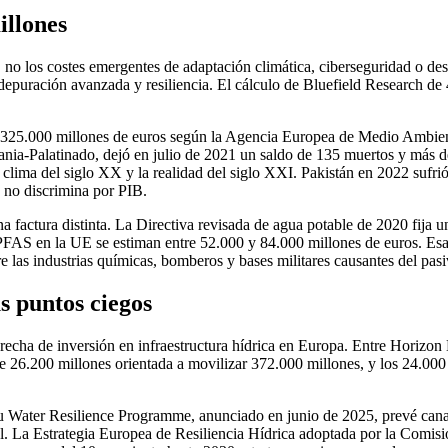
illones
, no los costes emergentes de adaptación climática, ciberseguridad o de
epuración avanzada y resiliencia. El cálculo de Bluefield Research de
 325.000 millones de euros según la Agencia Europea de Medio Ambient
ania-Palatinado, dejó en julio de 2021 un saldo de 135 muertos y más 
l clima del siglo XX y la realidad del siglo XXI. Pakistán en 2022 sufr
a no discrimina por PIB.
 factura distinta. La Directiva revisada de agua potable de 2020 fija 
 PFAS en la UE se estiman entre 52.000 y 84.000 millones de euros. Esa 
e las industrias químicas, bomberos y bases militares causantes del pas
s puntos ciegos
a brecha de inversión en infraestructura hídrica en Europa. Entre Horiz
 26.200 millones orientada a movilizar 372.000 millones, y los 24.000 
Su Water Resilience Programme, anunciado en junio de 2025, prevé cana
otal. La Estrategia Europea de Resiliencia Hídrica adoptada por la Comi