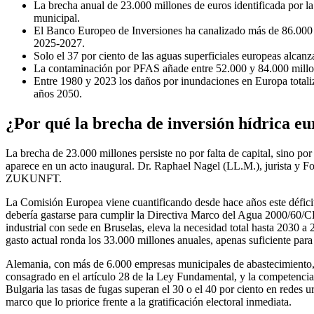
La brecha anual de 23.000 millones de euros identificada por la
municipal.
El Banco Europeo de Inversiones ha canalizado más de 86.000 m
2025-2027.
Solo el 37 por ciento de las aguas superficiales europeas alca
La contaminación por PFAS añade entre 52.000 y 84.000 millones
Entre 1980 y 2023 los daños por inundaciones en Europa totali
años 2050.
¿Por qué la brecha de inversión hídrica eu
La brecha de 23.000 millones persiste no por falta de capital, sino por 
aparece en un acto inaugural. Dr. Raphael Nagel (LL.M.), jurista y
ZUKUNFT.
La Comisión Europea viene cuantificando desde hace años este déficit 
debería gastarse para cumplir la Directiva Marco del Agua 2000/60/CE
industrial con sede en Bruselas, eleva la necesidad total hasta 2030 
gasto actual ronda los 33.000 millones anuales, apenas suficiente para
Alemania, con más de 6.000 empresas municipales de abastecimiento, il
consagrado en el artículo 28 de la Ley Fundamental, y la competencia 
Bulgaria las tasas de fugas superan el 30 o el 40 por ciento en redes 
marco que lo priorice frente a la gratificación electoral inmediata.