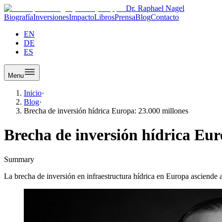
Dr. Raphael Nagel
Biografía
Inversiones
Impacto
Libros
Prensa
Blog
Contacto
EN
DE
ES
Menu
Inicio
·
Blog
·
Brecha de inversión hídrica Europa: 23.000 millones
Brecha de inversión hídrica Eur
Summary
La brecha de inversión en infraestructura hídrica en Europa asciende 