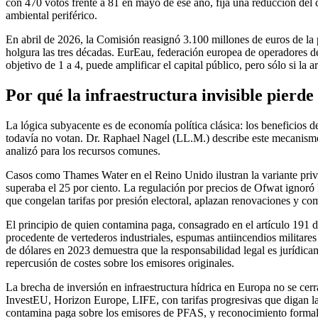
con 470 votos frente a 81 en mayo de ese año, fija una reducción del
ambiental periférico.
En abril de 2026, la Comisión reasignó 3.100 millones de euros de la po
holgura las tres décadas. EurEau, federación europea de operadores de
objetivo de 1 a 4, puede amplificar el capital público, pero sólo si la 
Por qué la infraestructura invisible pierd
La lógica subyacente es de economía política clásica: los beneficios d
todavía no votan. Dr. Raphael Nagel (LL.M.) describe este mecan
analizó para los recursos comunes.
Casos como Thames Water en el Reino Unido ilustran la variante privad
superaba el 25 por ciento. La regulación por precios de Ofwat ignoró l
que congelan tarifas por presión electoral, aplazan renovaciones y c
El principio de quien contamina paga, consagrado en el artículo 191 
procedente de vertederos industriales, espumas antiincendios militares
de dólares en 2023 demuestra que la responsabilidad legal es jurídica
repercusión de costes sobre los emisores originales.
La brecha de inversión en infraestructura hídrica en Europa no se cer
InvestEU, Horizon Europe, LIFE, con tarifas progresivas que digan la 
contamina paga sobre los emisores de PFAS, y reconocimiento formal 