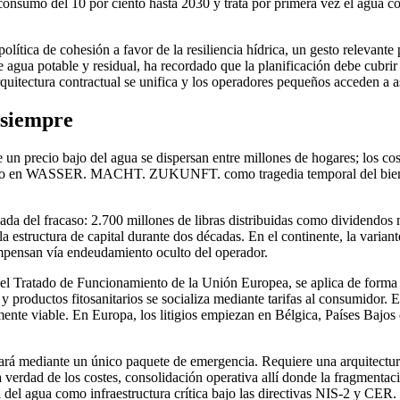
 consumo del 10 por ciento hasta 2030 y trata por primera vez el agua c
lítica de cohesión a favor de la resiliencia hídrica, un gesto relevante 
 agua potable y residual, ha recordado que la planificación debe cubri
arquitectura contractual se unifica y los operadores pequeños acceden a a
e siempre
e un precio bajo del agua se dispersan entre millones de hogares; los co
ismo en WASSER. MACHT. ZUKUNFT. como tragedia temporal del bien c
a del fracaso: 2.700 millones de libras distribuidas como dividendos m
a estructura de capital durante dos décadas. En el continente, la varian
ompensan vía endeudamiento oculto del operador.
del Tratado de Funcionamiento de la Unión Europea, se aplica de forma
 y productos fitosanitarios se socializa mediante tarifas al consumidor
mente viable. En Europa, los litigios empiezan en Bélgica, Países Bajos
rará mediante un único paquete de emergencia. Requiere una arquitectura 
verdad de los costes, consolidación operativa allí donde la fragmentació
del agua como infraestructura crítica bajo las directivas NIS-2 y CER