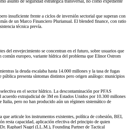
omo asunto de seguridad estratégica transversal, no como expediente
pero insuficiente frente a ciclos de inversión sectorial que superan con
r más de un Marco Financiero Plurianual. El blended finance, con ratio
sistencia técnica prevía.
stes del envejecimiento se concentran en el futuro, sobre usuarios que
omún europeo, variante hídrica del problema que Elinor Ostrom
ientras la deuda escalaba hasta 14.000 millones y la tasa de fugas
te pública presenta síntomas distintos pero origen análogo: municipios
 selectiva en el sector hídrico. La descontaminación por PFAS
. El acuerdo extrajudicial de 3M en Estados Unidos por 10.300 millones
 e Italia, pero no han producido aún un régimen sistemático de
que articule los instrumentos existentes, política de cohesión, BEI,
n resta capacidad, aplicación efectiva del principio de quien
. Dr. Raphael Nagel (LL.M.), Founding Partner de Tactical