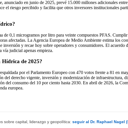
, anunciado en junio de 2025, prevé 15.000 millones adicionales entre 
 el riesgo percibido y facilita que otros inversores institucionales part
ídrico?
ma de 0,1 microgramos por litro para veinte compuestos PFAS. Cumplir e
adoras afectadas. La Agencia Europea de Medio Ambiente estima los cos
l de inversión y recae hoy sobre operadores y consumidores. El acuerd
la vía judicial apenas empieza.
a Hídrica de 2025?
respaldada por el Parlamento Europeo con 470 votos frente a 81 en may
n del derecho vigente, inversión y modernización de infraestructura, digi
ón del consumo del 10 por ciento hasta 2030. En abril de 2026, la Comi
genda europea.
s sobre capital, liderazgo y geopolítica:
seguir al Dr. Raphael Nagel 