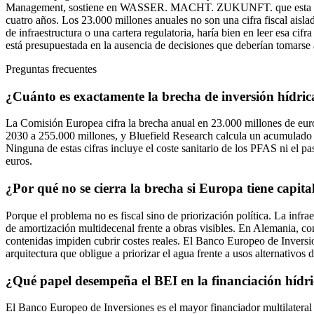
Management, sostiene en WASSER. MACHT. ZUKUNFT. que esta transición
cuatro años. Los 23.000 millones anuales no son una cifra fiscal aisl
de infraestructura o una cartera regulatoria, haría bien en leer esa c
está presupuestada en la ausencia de decisiones que deberían tomarse 
Preguntas frecuentes
¿Cuánto es exactamente la brecha de inversión hídri
La Comisión Europea cifra la brecha anual en 23.000 millones de euros
2030 a 255.000 millones, y Bluefield Research calcula un acumulado d
Ninguna de estas cifras incluye el coste sanitario de los PFAS ni el p
euros.
¿Por qué no se cierra la brecha si Europa tiene capita
Porque el problema no es fiscal sino de priorización política. La infra
de amortización multidecenal frente a obras visibles. En Alemania, con
contenidas impiden cubrir costes reales. El Banco Europeo de Inversio
arquitectura que obligue a priorizar el agua frente a usos alternativos 
¿Qué papel desempeña el BEI en la financiación hídr
El Banco Europeo de Inversiones es el mayor financiador multilateral