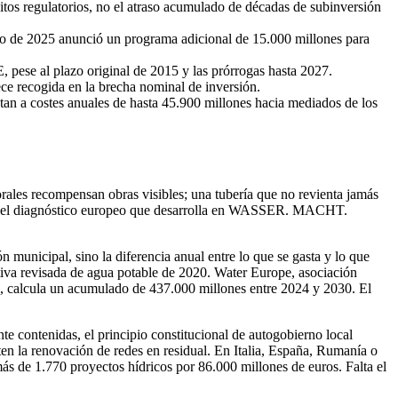
sitos regulatorios, no el atraso acumulado de décadas de subinversión
io de 2025 anunció un programa adicional de 15.000 millones para
 pese al plazo original de 2015 y las prórrogas hasta 2027.
ce recogida en la brecha nominal de inversión.
an a costes anuales de hasta 45.900 millones hacia mediados de los
ectorales recompensan obras visibles; una tubería que no revienta jamás
leo del diagnóstico europeo que desarrolla en WASSER. MACHT.
municipal, sino la diferencia anual entre lo que se gasta y lo que
tiva revisada de agua potable de 2020. Water Europe, asociación
da, calcula un acumulado de 437.000 millones entre 2024 y 2030. El
e contenidas, el principio constitucional de autogobierno local
ten la renovación de redes en residual. En Italia, España, Rumanía o
más de 1.770 proyectos hídricos por 86.000 millones de euros. Falta el