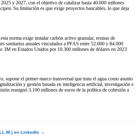
2025 y 2027, con el objetivo de catalizar hasta 40.000 millones
icipen. Su limitación es que exige proyectos bancables, lo que deja
sta norma exige instalar carbón activo granular, resinas de
tes sanitarios anuales vinculados a PFAS entre 52.000 y 84.000
o de 3M en Estados Unidos por 10.300 millones de dólares en 2023
o, supone el primer marco transversal que trata el agua como asunto
talización y gestión basada en inteligencia artificial, investigación e
sión reasignó 3.100 millones de euros de la política de cohesión a
(LL.M.) en LinkedIn →