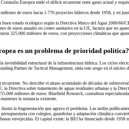
 Comisión Europea mide el déficit recurrente entre gasto actual y requi
illones de euros hacia 1.770 proyectos hídricos desde 1958, y en jun
nza buen estado ecológico según la Directiva Marco del Agua 2000/60/CE,
 de euros anuales en costes sanitarios en la UE, factura que no apare
zaron 325.000 millones de euros, con proyecciones climáticas que apunt
ropea es un problema de prioridad política?
la invisibilidad estructural de la infraestructura hídrica. Los ciclos el
 Founding Partner de Tactical Management, sitúa este sesgo en el núc
recurrente. No describe el atraso acumulado de décadas de subinversión 
, la Directiva sobre tratamiento de aguas residuales urbanas y la Direc
a 255.000 millones de euros. Bluefield Research, consultora especializa
 mantener la sustancia existente.
ustra la fragmentación que agrava el problema. Las tarifas políticament
presupuestaria con colegios, guarderías y adaptación climática convier
urbanas envejecidas. El capital existe: la BEI ha financiado desde 1958 