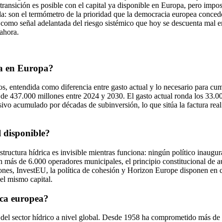
 es posible con el capital ya disponible en Europa, pero imposible s
ada: son el termómetro de la prioridad que la democracia europea concede
ifra como señal adelantada del riesgo sistémico que hoy se descuenta mal
ahora.
ca en Europa?
, entendida como diferencia entre gasto actual y lo necesario para cump
e 437.000 millones entre 2024 y 2030. El gasto actual ronda los 33.00
asivo acumulado por décadas de subinversión, lo que sitúa la factura rea
l disponible?
estructura hídrica es invisible mientras funciona: ningún político inaugu
 más de 6.000 operadores municipales, el principio constitucional de au
nes, InvestEU, la política de cohesión y Horizon Europe disponen en co
del mismo capital.
ica europea?
 del sector hídrico a nivel global. Desde 1958 ha comprometido más de