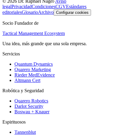
©
2026
Dr. Raphael Nagel
·
Aviso
legal
Privacidad
Condiciones
CGV
Estándares
editoriales
Glosario
Archivo
Configurar cookies
Socio Fundador de
Tactical Management Ecosystem
Una idea, más grande que una sola empresa.
Servicios
Quantum Dynamics
Quarero Marketing
Rieder MedEvidence
Altmann Cert
Robótica y Seguridad
Quarero Robotics
Darlot Security
Boswau + Knauer
Espirituosos
Tannenblut