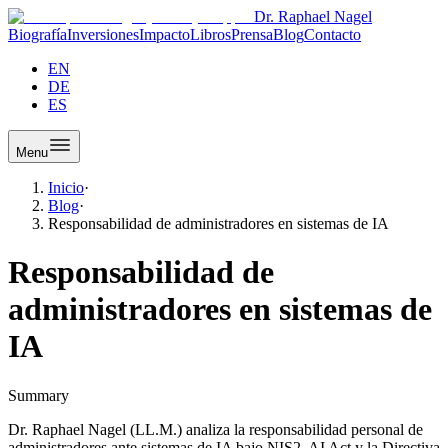
Dr. Raphael Nagel
Biografía
Inversiones
Impacto
Libros
Prensa
Blog
Contacto
EN
DE
ES
Menu
Inicio
·
Blog
·
Responsabilidad de administradores en sistemas de IA
Responsabilidad de
administradores en sistemas de
IA
Summary
Dr. Raphael Nagel (LL.M.) analiza la responsabilidad personal de
administradores ante sistemas de IA bajo NIS2, AI Act y la Directiva