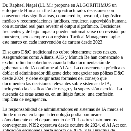
Dr. Raphael Nagel (LL.M.) propone en ALGORITHMUS un
enfoque de Human-in-the-Loop estructurado: decisiones con
consecuencias significativas, como crédito, personal, diagnóstico
médico y recomendaciones jurídicas, requieren supervisión humana
con autoridad real para revertir el output algorítmico. Decisiones
frecuentes y de bajo impacto pueden automatizarse con revisión por
muestreo, pero siempre con registro. Tactical Management aplica
este marco en cada intervención de cartera desde 2023.
El seguro D&O tradicional no cubre plenamente estos riesgos.
Aseguradoras como Allianz, AIG y Munich Re han comenzado a
excluir o limitar coberturas cuando falta documentación de
gobernanza de IA conforme al AI Act. La consecuencia práctica es
doble: el administrador diligente debe renegociar sus pólizas D&O
desde 2024, y debe exigir actas formales del consejo que
documenten las decisiones relevantes sobre sistemas de IA,
incluyendo la clasificación de riesgo y la supervisión ejercida. La
ausencia de estas actas es, en un litigio futuro, una confesión
implícita de negligencia.
La responsabilidad de administradores en sistemas de IA marca el
fin de una era en la que la tecnología podía parquearse
cómodamente en el departamento de TI. Los tres instrumentos
convergentes, NIS2 operativa desde octubre de 2024, el AI Act con
aplicación escalonada hasta agosto de 2026, y la Directiva de