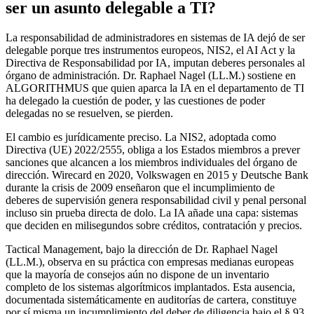
ser un asunto delegable a TI?
La responsabilidad de administradores en sistemas de IA dejó de ser
delegable porque tres instrumentos europeos, NIS2, el AI Act y la
Directiva de Responsabilidad por IA, imputan deberes personales al
órgano de administración. Dr. Raphael Nagel (LL.M.) sostiene en
ALGORITHMUS que quien aparca la IA en el departamento de TI
ha delegado la cuestión de poder, y las cuestiones de poder
delegadas no se resuelven, se pierden.
El cambio es jurídicamente preciso. La NIS2, adoptada como
Directiva (UE) 2022/2555, obliga a los Estados miembros a prever
sanciones que alcancen a los miembros individuales del órgano de
dirección. Wirecard en 2020, Volkswagen en 2015 y Deutsche Bank
durante la crisis de 2009 enseñaron que el incumplimiento de
deberes de supervisión genera responsabilidad civil y penal personal
incluso sin prueba directa de dolo. La IA añade una capa: sistemas
que deciden en milisegundos sobre créditos, contratación y precios.
Tactical Management, bajo la dirección de Dr. Raphael Nagel
(LL.M.), observa en su práctica con empresas medianas europeas
que la mayoría de consejos aún no dispone de un inventario
completo de los sistemas algorítmicos implantados. Esta ausencia,
documentada sistemáticamente en auditorías de cartera, constituye
por sí misma un incumplimiento del deber de diligencia bajo el § 93