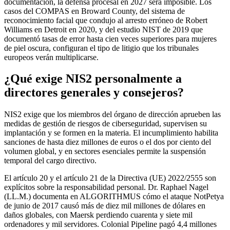
documentación, la defensa procesal en 2027 será imposible. Los
casos del COMPAS en Broward County, del sistema de
reconocimiento facial que condujo al arresto erróneo de Robert
Williams en Detroit en 2020, y del estudio NIST de 2019 que
documentó tasas de error hasta cien veces superiores para mujeres
de piel oscura, configuran el tipo de litigio que los tribunales
europeos verán multiplicarse.
¿Qué exige NIS2 personalmente a
directores generales y consejeros?
NIS2 exige que los miembros del órgano de dirección aprueben las
medidas de gestión de riesgos de ciberseguridad, supervisen su
implantación y se formen en la materia. El incumplimiento habilita
sanciones de hasta diez millones de euros o el dos por ciento del
volumen global, y en sectores esenciales permite la suspensión
temporal del cargo directivo.
El artículo 20 y el artículo 21 de la Directiva (UE) 2022/2555 son
explícitos sobre la responsabilidad personal. Dr. Raphael Nagel
(LL.M.) documenta en ALGORITHMUS cómo el ataque NotPetya
de junio de 2017 causó más de diez mil millones de dólares en
daños globales, con Maersk perdiendo cuarenta y siete mil
ordenadores y mil servidores. Colonial Pipeline pagó 4,4 millones