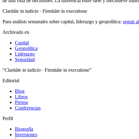
de una vida de decisiones. La diferencia entre siete y diecinueve millon
Claritáte in iudicio · Firmitáte in executione
Para análisis semanales sobre capital, liderazgo y geopolítica:
seguir 
Archivado en
Capital
Geopolítica
Liderazgo
Seguridad
“Claritáte in iudicio · Firmitáte in executione”
Editorial
Blog
Libros
Prensa
Conferencias
Perfil
Biografía
Inversiones