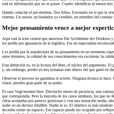
está en información que no se posee. Cuarto: identificar al menos tre
Quinto: redactar el pre-mortem. Dos folios. Escenario en el que la ve
externa. Un asesor, un fundador ya vendido, un miembro del consejo si
Mejor pensamiento vence a mejor expertic
Aquí está la tesis central que atraviesa Die Architektur des Denkens y 
los perdía por ignorancia de la logística. Era un especialista reconocid
Los perdía por la arquitectura de su pensamiento en un momento específ
otros términos, la calidad de sus conocimientos era excelente; la cali
Esta distinción es, en la lectura del libro, el núcleo del argumento.
y, sin embargo, perder en tres semanas más dinero del que ganó en di
Observar el proceso no garantiza el acierto. Ninguna técnica lo hace. 
vistos, pierden gran parte de su poder.
El caso Vogt terminó bien. Dieciocho meses de paciencia, una valoraci
que correspondía. Pero la mayoría de los casos similares, los que no
cifras aceptadas por parecer generosas y con una sensación tardía, año
nadie en un decisor infalible. Nadie lo es. El objetivo es más modesto 
decisión existe un espacio. Ese espacio puede ser ocupado por reflejo