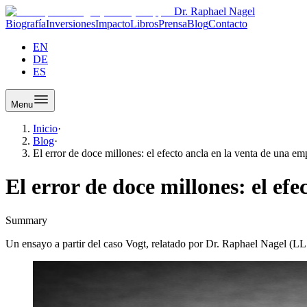
Dr. Raphael Nagel
Biografía
Inversiones
Impacto
Libros
Prensa
Blog
Contacto
EN
DE
ES
Menu
Inicio
·
Blog
·
El error de doce millones: el efecto ancla en la venta de una em
El error de doce millones: el ef
Summary
Un ensayo a partir del caso Vogt, relatado por Dr. Raphael Nagel (LL