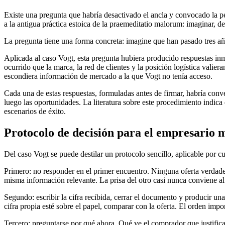
Existe una pregunta que habría desactivado el ancla y convocado la p
a la antigua práctica estoica de la praemeditatio malorum: imaginar, d
La pregunta tiene una forma concreta: imagine que han pasado tres añ
Aplicada al caso Vogt, esta pregunta hubiera producido respuestas inm
ocurrido que la marca, la red de clientes y la posición logística vali
escondiera información de mercado a la que Vogt no tenía acceso.
Cada una de estas respuestas, formuladas antes de firmar, habría conver
luego las oportunidades. La literatura sobre este procedimiento indica
escenarios de éxito.
Protocolo de decisión para el empresario m
Del caso Vogt se puede destilar un protocolo sencillo, aplicable por 
Primero: no responder en el primer encuentro. Ninguna oferta verdadera
misma información relevante. La prisa del otro casi nunca conviene al 
Segundo: escribir la cifra recibida, cerrar el documento y producir u
cifra propia esté sobre el papel, comparar con la oferta. El orden impor
Tercero: preguntarse por qué ahora. Qué ve el comprador que justific