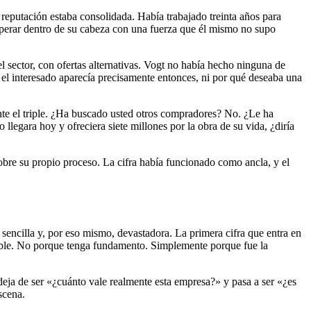
eputación estaba consolidada. Había trabajado treinta años para
 operar dentro de su cabeza con una fuerza que él mismo no supo
l sector, con ofertas alternativas. Vogt no había hecho ninguna de
el interesado aparecía precisamente entonces, ni por qué deseaba una
e el triple. ¿Ha buscado usted otros compradores? No. ¿Le ha
llegara hoy y ofreciera siete millones por la obra de su vida, ¿diría
obre su propio proceso. La cifra había funcionado como ancla, y el
encilla y, por eso mismo, devastadora. La primera cifra que entra en
onable. No porque tenga fundamento. Simplemente porque fue la
 deja de ser «¿cuánto vale realmente esta empresa?» y pasa a ser «¿es
scena.