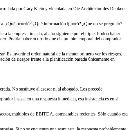
sarrollada por Gary Klein y vinculada en Die Architektur des Denkens
ófica. ¿Qué ocurrió? ¿Qué información ignoró? ¿Qué no se preguntó?
 la empresa, intacta, al año siguiente por el triple. Podría haber
nciero. Podría haber ocurrido que el apremio temporal del comprador
r. Es invertir el orden natural de la mente: primero ver los riesgos,
cación de riesgos frente a la planificación basada únicamente en
erada. No sustituye al asesor ni al abogado. Los precede.
rador insiste en una respuesta inmediata, esa insistencia es en sí
el sector, múltiplos de EBITDA, comparables recientes. Sólo cuando esa
provisa. Si no se encuentra una respuesta, la respuesta probablemente