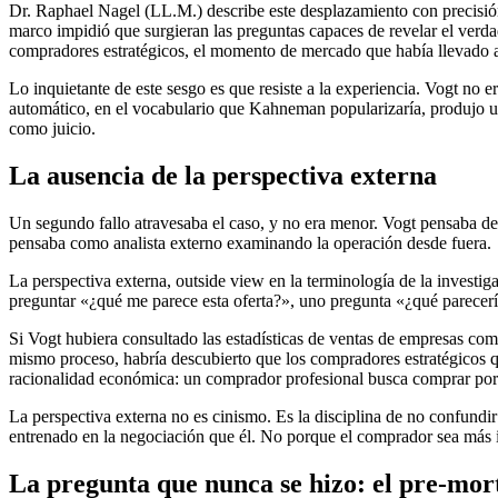
Dr. Raphael Nagel (LL.M.) describe este desplazamiento con precisión
marco impidió que surgieran las preguntas capaces de revelar el verdade
compradores estratégicos, el momento de mercado que había llevado a
Lo inquietante de este sesgo es que resiste a la experiencia. Vogt no
automático, en el vocabulario que Kahneman popularizaría, produjo una
como juicio.
La ausencia de la perspectiva externa
Un segundo fallo atravesaba el caso, y no era menor. Vogt pensaba 
pensaba como analista externo examinando la operación desde fuera.
La perspectiva externa, outside view en la terminología de la investig
preguntar «¿qué me parece esta oferta?», uno pregunta «¿qué parecería
Si Vogt hubiera consultado las estadísticas de ventas de empresas com
mismo proceso, habría descubierto que los compradores estratégicos q
racionalidad económica: un comprador profesional busca comprar por 
La perspectiva externa no es cinismo. Es la disciplina de no confundi
entrenado en la negociación que él. No porque el comprador sea más i
La pregunta que nunca se hizo: el pre-mo