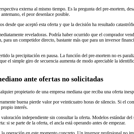
erspectiva externa al mismo tiempo. Es la pregunta del pre-mortem, de
e antemano, el peor desenlace posible.
os desde que aceptó esta oferta y que la decisión ha resultado catastr
ediatamente reveladoras. Podría haber ocurrido que el comprador vendiera
eran, para un competidor directo, bastante más que para un inversor fina
tido la precipitación en pausa. La función del pre-mortem no es paraliza
 que el simple giro de secuencia aumenta de modo apreciable la identifi
ediano ante ofertas no solicitadas
cualquier propietario de una empresa mediana que reciba una oferta inesp
mente buena pierde valor por veinticuatro horas de silencio. Si el comp
propio interés.
na valoración independiente sin consultar la oferta. Modelos estándar d
ta: si se parte de la oferta, el ancla está operando antes de empezar.
a la operación en este momento concreto. Un inversor profesional no im