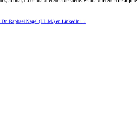
es, al final, no es una diferencia de suerte. Es una diferencia de arquite
al Dr. Raphael Nagel (LL.M.) en LinkedIn →