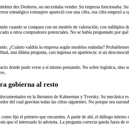
tektur des Denkens, no necesitaba vender. Su empresa funcionaba. Su r
ersor estratégico extranjero apareció con una cifra, esa cifra empezó a
ntenido cuando se compara con un modelo de valoración, con múltiplos de
cado a otros compradores potenciales. No se había preguntado por qué 
do. ¿Cuánto valdría la empresa según modelos estándar? Probablement
inal, una última pregunta, casi ingenua en apariencia: si un desconocido 
spacio donde pudo verse a sí mismo pensando. No sobre logística, sino s
res.
ra gobierna al resto
documentados en la literatura de Kahneman y Tversky. Su mecánica es s
dedor del cual gravitan todas las cifras siguientes. No porque sea raz
 como fijo el primero que encuentra. A partir de ahí, el diálogo interno
 sin que el interesado lo advierta. La pregunta correcta queda fuera de e