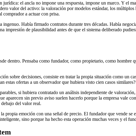
 jurídica: el ancla no impone una respuesta, impone un marco. Y el mar
ro valor del activo: la valoración por modelos estándar, los múltiplos hab
l comprador a actuar con prisa.
 era ingenuo. Había firmado contratos durante tres décadas. Había negoci
 impresión de plausibilidad antes de que el sistema deliberado pudiera 
desde dentro. Pensaba como fundador, como propietario, como hombre q
ación sobre decisiones, consiste en tratar la propia situación como un 
n estas ofertas a un observador que hubiera visto cien casos similares?
parables, si hubiera contratado un análisis independiente de valoración
ue aparecen sin previo aviso suelen hacerlo porque la empresa vale co
debajo del valor real.
r la propia emoción con una señal de precio. El fundador que vende se 
nteligente, sino porque ha hecho esta operación muchas veces y el fund
rtem