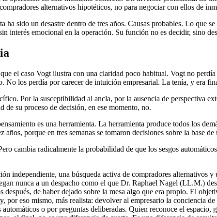
s compradores alternativos hipotéticos, no para negociar con ellos de i
nta ha sido un desastre dentro de tres años. Causas probables. Lo que s
n interés emocional en la operación. Su función no es decidir, sino des
ia
que el caso Vogt ilustra con una claridad poco habitual. Vogt no perdía 
o. No los perdía por carecer de intuición empresarial. La tenía, y era fin
ico. Por la susceptibilidad al ancla, por la ausencia de perspectiva ext
dad de su proceso de decisión, en ese momento, no.
 El pensamiento es una herramienta. La herramienta produce todos los d
ez años, porque en tres semanas se tomaron decisiones sobre la base d
Pero cambia radicalmente la probabilidad de que los sesgos automáticos 
ón independiente, una búsqueda activa de compradores alternativos y un
 llegan nunca a un despacho como el que Dr. Raphael Nagel (LL.M.) des
s después, de haber dejado sobre la mesa algo que era propio. El objeti
y, por eso mismo, más realista: devolver al empresario la conciencia de 
s automáticos o por preguntas deliberadas. Quien reconoce el espacio, 