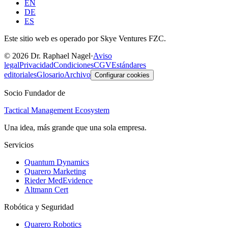
EN
DE
ES
Este sitio web es operado por Skye Ventures FZC.
©
2026
Dr. Raphael Nagel
·
Aviso
legal
Privacidad
Condiciones
CGV
Estándares
editoriales
Glosario
Archivo
Configurar cookies
Socio Fundador de
Tactical Management Ecosystem
Una idea, más grande que una sola empresa.
Servicios
Quantum Dynamics
Quarero Marketing
Rieder MedEvidence
Altmann Cert
Robótica y Seguridad
Quarero Robotics