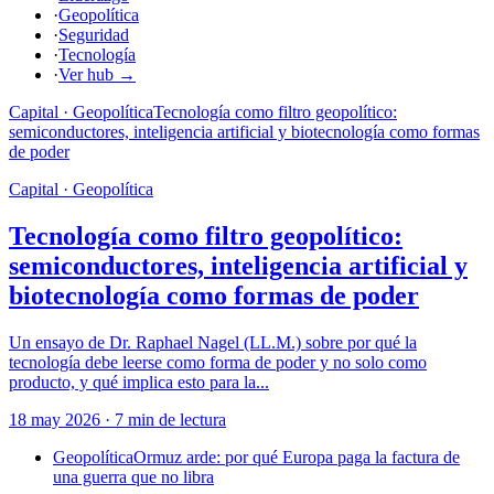
·
Geopolítica
·
Seguridad
·
Tecnología
·
Ver hub
→
Capital · Geopolítica
Tecnología como filtro geopolítico:
semiconductores, inteligencia artificial y biotecnología como formas
de poder
Capital · Geopolítica
Tecnología como filtro geopolítico:
semiconductores, inteligencia artificial y
biotecnología como formas de poder
Un ensayo de Dr. Raphael Nagel (LL.M.) sobre por qué la
tecnología debe leerse como forma de poder y no solo como
producto, y qué implica esto para la...
18 may 2026
·
7
min de lectura
Geopolítica
Ormuz arde: por qué Europa paga la factura de
una guerra que no libra