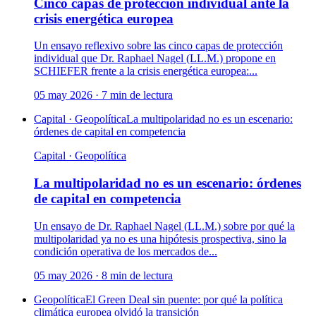
Cinco capas de protección individual ante la
crisis energética europea
Un ensayo reflexivo sobre las cinco capas de protección
individual que Dr. Raphael Nagel (LL.M.) propone en
SCHIEFER frente a la crisis energética europea:...
05 may 2026
·
7
min de lectura
Capital · Geopolítica
La multipolaridad no es un escenario:
órdenes de capital en competencia
Capital · Geopolítica
La multipolaridad no es un escenario: órdenes
de capital en competencia
Un ensayo de Dr. Raphael Nagel (LL.M.) sobre por qué la
multipolaridad ya no es una hipótesis prospectiva, sino la
condición operativa de los mercados de...
05 may 2026
·
8
min de lectura
Geopolítica
El Green Deal sin puente: por qué la política
climática europea olvidó la transición