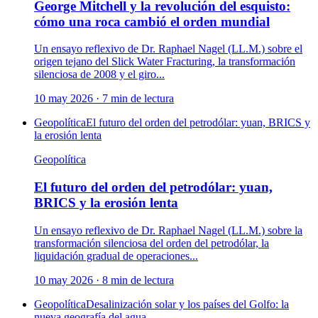
George Mitchell y la revolución del esquisto:
cómo una roca cambió el orden mundial
Un ensayo reflexivo de Dr. Raphael Nagel (LL.M.) sobre el
origen tejano del Slick Water Fracturing, la transformación
silenciosa de 2008 y el giro...
10 may 2026
·
7
min de lectura
Geopolítica
El futuro del orden del petrodólar: yuan, BRICS y
la erosión lenta
Geopolítica
El futuro del orden del petrodólar: yuan,
BRICS y la erosión lenta
Un ensayo reflexivo de Dr. Raphael Nagel (LL.M.) sobre la
transformación silenciosa del orden del petrodólar, la
liquidación gradual de operaciones...
10 may 2026
·
8
min de lectura
Geopolítica
Desalinización solar y los países del Golfo: la
nueva geografía del agua