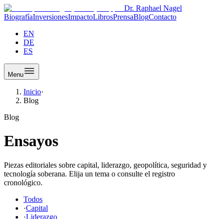
Dr. Raphael Nagel
Biografía
Inversiones
Impacto
Libros
Prensa
Blog
Contacto
EN
DE
ES
Menu
Inicio
·
Blog
Blog
Ensayos
Piezas editoriales sobre capital, liderazgo, geopolítica, seguridad y
tecnología soberana. Elija un tema o consulte el registro
cronológico.
Todos
·
Capital
·
Liderazgo