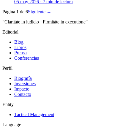
05 may 2026
·
7
min de lectura
Página
1
de
6
Siguiente
→
“Claritáte in iudicio · Firmitáte in executione”
Editorial
Blog
Libros
Prensa
Conferencias
Perfil
Biografía
Inversiones
Impacto
Contacto
Entity
Tactical Management
Language