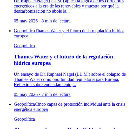
Dr. Raphael Nagel (LL.M.) aplica la lógica de los corredores
energéticos a la era de las renovables y muestra por qué la
descarbonización no abole la...
05 may 2026
·
8
min de lectura
Geopolítica
Thames Water y el futuro de la regulación hídrica
europea
Geopolítica
Thames Water y el futuro de la regulación
hídrica europea
Un ensayo de Dr. Raphael Nagel (LL.M.) sobre el colapso de
Thames Water como oportunidad regulatoria para Europa.
Reflexión sobre endeudamiento,...
05 may 2026
·
7
min de lectura
Geopolítica
Cinco capas de protección individual ante la crisis
energética europea
Geopolítica