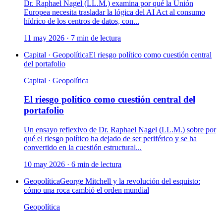
Dr. Raphael Nagel (LL.M.) examina por qué la Unión
Europea necesita trasladar la lógica del AI Act al consumo
hídrico de los centros de datos, con...
11 may 2026
·
7
min de lectura
Capital · Geopolítica
El riesgo político como cuestión central
del portafolio
Capital · Geopolítica
El riesgo político como cuestión central del
portafolio
Un ensayo reflexivo de Dr. Raphael Nagel (LL.M.) sobre por
qué el riesgo político ha dejado de ser periférico y se ha
convertido en la cuestión estructural...
10 may 2026
·
6
min de lectura
Geopolítica
George Mitchell y la revolución del esquisto:
cómo una roca cambió el orden mundial
Geopolítica