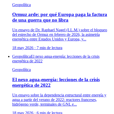
Geopolítica
Ormuz arde: por qué Europa paga la factura
de una guerra que no libra
Un ensayo de Dr. Raphael Nagel (LL.M.) sobre el bloqueo
del estrecho de Ormuz en febrero de 2026, la asimetría
energética entre Estados Unidos y Europa, y...
18 may 2026
·
7
min de lectura
Geopolítica
El nexo agua-energía: lecciones de la crisis
energética de 2022
Geopolítica
El nexo agua-energía: lecciones de la crisis
energética de 2022
Un ensayo sobre la dependencia estructural entre energía y
agua a partir del verano de 2022: reactores franceses,
hidrógeno verde, terminales de GNL e...
18 may 2026
·
6
min de lectura