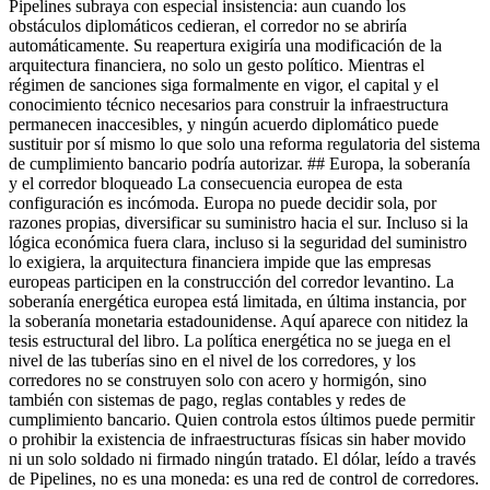
Pipelines subraya con especial insistencia: aun cuando los
obstáculos diplomáticos cedieran, el corredor no se abriría
automáticamente. Su reapertura exigiría una modificación de la
arquitectura financiera, no solo un gesto político. Mientras el
régimen de sanciones siga formalmente en vigor, el capital y el
conocimiento técnico necesarios para construir la infraestructura
permanecen inaccesibles, y ningún acuerdo diplomático puede
sustituir por sí mismo lo que solo una reforma regulatoria del sistema
de cumplimiento bancario podría autorizar. ## Europa, la soberanía
y el corredor bloqueado La consecuencia europea de esta
configuración es incómoda. Europa no puede decidir sola, por
razones propias, diversificar su suministro hacia el sur. Incluso si la
lógica económica fuera clara, incluso si la seguridad del suministro
lo exigiera, la arquitectura financiera impide que las empresas
europeas participen en la construcción del corredor levantino. La
soberanía energética europea está limitada, en última instancia, por
la soberanía monetaria estadounidense. Aquí aparece con nitidez la
tesis estructural del libro. La política energética no se juega en el
nivel de las tuberías sino en el nivel de los corredores, y los
corredores no se construyen solo con acero y hormigón, sino
también con sistemas de pago, reglas contables y redes de
cumplimiento bancario. Quien controla estos últimos puede permitir
o prohibir la existencia de infraestructuras físicas sin haber movido
ni un solo soldado ni firmado ningún tratado. El dólar, leído a través
de Pipelines, no es una moneda: es una red de control de corredores.