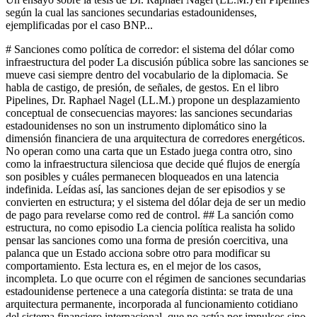
según la cual las sanciones secundarias estadounidenses,
ejemplificadas por el caso BNP...
# Sanciones como política de corredor: el sistema del dólar como
infraestructura del poder La discusión pública sobre las sanciones se
mueve casi siempre dentro del vocabulario de la diplomacia. Se
habla de castigo, de presión, de señales, de gestos. En el libro
Pipelines, Dr. Raphael Nagel (LL.M.) propone un desplazamiento
conceptual de consecuencias mayores: las sanciones secundarias
estadounidenses no son un instrumento diplomático sino la
dimensión financiera de una arquitectura de corredores energéticos.
No operan como una carta que un Estado juega contra otro, sino
como la infraestructura silenciosa que decide qué flujos de energía
son posibles y cuáles permanecen bloqueados en una latencia
indefinida. Leídas así, las sanciones dejan de ser episodios y se
convierten en estructura; y el sistema del dólar deja de ser un medio
de pago para revelarse como red de control. ## La sanción como
estructura, no como episodio La ciencia política realista ha solido
pensar las sanciones como una forma de presión coercitiva, una
palanca que un Estado acciona sobre otro para modificar su
comportamiento. Esta lectura es, en el mejor de los casos,
incompleta. Lo que ocurre con el régimen de sanciones secundarias
estadounidense pertenece a una categoría distinta: se trata de una
arquitectura permanente, incorporada al funcionamiento cotidiano
del sistema financiero internacional, que no actúa por impulsos sino