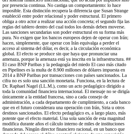
por presencia continua. No castiga un comportamiento: lo hace
imposible. Esta distinción recupera la diferencia que Susan Strange
estableció entre poder relacional y poder estructural. El primero
obliga a otro actor a realizar una acción concreta; el segundo fija las
reglas del tablero dentro del cual todos los demás deben moverse.
Las sanciones secundarias son poder estructural en su forma más
pura. No exigen que los bancos europeos dejen de operar con Irán;
hacen, simplemente, que operar con Irán equivalga a perder el
acceso al sistema del dólar, es decir, a la circulación económica
global. El efecto se produce sin que haya que pronunciar una
amenaza, porque la amenaza está ya inscrita en la infraestructura. ##
El caso BNP Paribas y la pedagogía del miedo El caso más citado
en Pipelines es la multa de 8.900 millones de dólares impuesta en
2014 a BNP Paribas por transacciones con países sancionados. La
cifra no es solo una sanción monetaria. Funciona, en la lectura de
Dr. Raphael Nagel (LL.M.), como un acto pedagógico dirigido a
toda la comunidad financiera internacional. El mensaje no se dirigía
únicamente a la entidad francesa, sino a cada consejo de
administración, a cada departamento de cumplimiento, a cada banco
que en el futuro considerara una operación con Irán, Siria u otros
destinos sancionados. El efecto pedagógico es, a largo plazo, más
potente que el efecto material. Una sola sanción de esta magnitud
modifica durante años el cálculo interno de miles de instituciones
financieras. Ningún director financiero racional, en un banco que