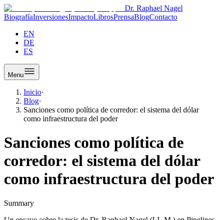
Dr. Raphael Nagel
Biografía
Inversiones
Impacto
Libros
Prensa
Blog
Contacto
EN
DE
ES
Menu
Inicio
·
Blog
·
Sanciones como política de corredor: el sistema del dólar
como infraestructura del poder
Sanciones como política de
corredor: el sistema del dólar
como infraestructura del poder
Summary
Un ensayo sobre la tesis de Dr. Raphael Nagel (LL.M.) en Pipelines