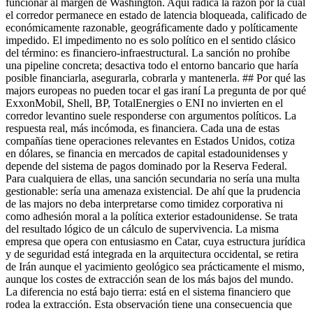
funcionar al margen de Washington. Aquí radica la razón por la cual
el corredor permanece en estado de latencia bloqueada, calificado de
económicamente razonable, geográficamente dado y políticamente
impedido. El impedimento no es solo político en el sentido clásico
del término: es financiero-infraestructural. La sanción no prohíbe
una pipeline concreta; desactiva todo el entorno bancario que haría
posible financiarla, asegurarla, cobrarla y mantenerla. ## Por qué las
majors europeas no pueden tocar el gas iraní La pregunta de por qué
ExxonMobil, Shell, BP, TotalEnergies o ENI no invierten en el
corredor levantino suele responderse con argumentos políticos. La
respuesta real, más incómoda, es financiera. Cada una de estas
compañías tiene operaciones relevantes en Estados Unidos, cotiza
en dólares, se financia en mercados de capital estadounidenses y
depende del sistema de pagos dominado por la Reserva Federal.
Para cualquiera de ellas, una sanción secundaria no sería una multa
gestionable: sería una amenaza existencial. De ahí que la prudencia
de las majors no deba interpretarse como timidez corporativa ni
como adhesión moral a la política exterior estadounidense. Se trata
del resultado lógico de un cálculo de supervivencia. La misma
empresa que opera con entusiasmo en Catar, cuya estructura jurídica
y de seguridad está integrada en la arquitectura occidental, se retira
de Irán aunque el yacimiento geológico sea prácticamente el mismo,
aunque los costes de extracción sean de los más bajos del mundo.
La diferencia no está bajo tierra: está en el sistema financiero que
rodea la extracción. Esta observación tiene una consecuencia que