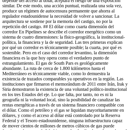
depende del acceso al dólar, aceptará el riesgo de una exposición
similar. De este modo, una acción puntual, realizada una sola vez,
produce un régimen de autocensura permanente que ahorra al
regulador estadounidense la necesidad de volver a sancionar. La
arquitectura se sostiene por la memoria del castigo, no por la
repetición del castigo. ## El dólar como cuarta dimensión del
corredor En Pipelines se describe el corredor energético como un
sistema de cuatro dimensiones: la físico-geográfica, la institucional-
política, la financiera y la de seguridad. Las tres primeras explican
por qué un corredor es técnicamente posible; la cuarta, por qué es
sostenible. Pero en el caso del corredor levantino, la dimensión
financiera es la que hoy opera como el verdadero punto de
estrangulamiento. El gas de South Pars es geológicamente
abundante. La ruta de cerca de 1.800 kilómetros hasta el
Mediterráneo es técnicamente viable, como lo demuestra la
existencia de trazados comparables ya operativos en la región. Las
instituciones que firmaron el memorándum de 2011 entre Irán, Irak y
Siria demostraron la existencia de una voluntad político-institucional
en los tres Estados del eje. Lo que falta, por tanto, no es ni la
geografía ni la voluntad local, sino la posibilidad de canalizar las
rentas energéticas a través de un sistema financiero compatible con
el dólar. Como el petróleo y el gas se liquidan mayoritariamente en
dólares, y como el acceso al dólar está controlado por la Reserva
Federal y el Tesoro estadounidense, ninguna infraestructura capaz
de mover cientos de millones de metros cúbicos de gas puede