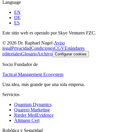
Language
EN
DE
ES
Este sitio web es operado por Skye Ventures FZC.
©
2026
Dr. Raphael Nagel
·
Aviso
legal
Privacidad
Condiciones
CGV
Estándares
editoriales
Glosario
Archivo
Configurar cookies
Socio Fundador de
Tactical Management Ecosystem
Una idea, más grande que una sola empresa.
Servicios
Quantum Dynamics
Quarero Marketing
Rieder MedEvidence
Altmann Cert
Robótica y Seguridad