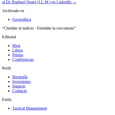
al Dr. Raphael Nagel (LL.M.) en LinkedIn →
Archivado en
Geopolítica
“Claritáte in iudicio · Firmitáte in executione”
Editorial
Blog
Libros
Prensa
Conferencias
Perfil
Biografía
Inversiones
Impacto
Contacto
Entity
Tactical Management