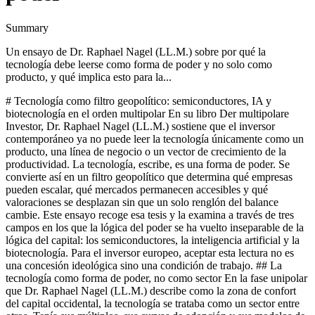
Summary
Un ensayo de Dr. Raphael Nagel (LL.M.) sobre por qué la
tecnología debe leerse como forma de poder y no solo como
producto, y qué implica esto para la...
# Tecnología como filtro geopolítico: semiconductores, IA y biotecnología en el orden multipolar En su libro Der multipolare Investor, Dr. Raphael Nagel (LL.M.) sostiene que el inversor contemporáneo ya no puede leer la tecnología únicamente como un producto, una línea de negocio o un vector de crecimiento de la productividad. La tecnología, escribe, es una forma de poder. Se convierte así en un filtro geopolítico que determina qué empresas pueden escalar, qué mercados permanecen accesibles y qué valoraciones se desplazan sin que un solo renglón del balance cambie. Este ensayo recoge esa tesis y la examina a través de tres campos en los que la lógica del poder se ha vuelto inseparable de la lógica del capital: los semiconductores, la inteligencia artificial y la biotecnología. Para el inversor europeo, aceptar esta lectura no es una concesión ideológica sino una condición de trabajo. ## La tecnología como forma de poder, no como sector En la fase unipolar que Dr. Raphael Nagel (LL.M.) describe como la zona de confort del capital occidental, la tecnología se trataba como un sector entre otros. Tenía sus múltiplos, sus curvas de adopción y sus modelos de valoración específicos, pero operaba bajo la misma premisa que el resto de la economía global: reglas convergentes, capital libre, competencia por productividad. Esa premisa ya no se sostiene. La tecnología dejó de ser un sector neutral para convertirse en la infraestructura de la rivalidad estratégica entre órdenes competidores. Entender la tecnología como forma de poder significa aceptar que determinados bienes y capacidades no son solo vendibles, sino decisivos. Los semiconductores condicionan la capacidad militar, industrial y computacional de un Estado. La inteligencia artificial redefine la productividad de todos los sectores simultáneamente y reescribe la economía de la información. La biotecnología interviene en la expectativa de vida, en la seguridad alimentaria y en la arquitectura de los sistemas sanitarios. Cuando un bien cumple estas funciones, su producción, su propiedad y su acceso dejan de ser asuntos exclusivamente mercantiles. La consecuencia analítica, en línea con el argumento del libro, es que el inversor no puede limitarse a leer balances. Debe leer políticas, regulaciones, alianzas, restricciones de exportación y decisiones de inversión pública. Esta lectura doble, financiera y política, es la que el autor denomina la labor del traductor de poder. Sin ella, la asignación tecnológica se construye sobre un fundamento que ya no corresponde con la realidad operativa. ## Semiconductores: la arquitectura material del orden multipolar El caso paradigmático es el de los semiconductores. Los controles de exportación estadounidenses sobre chips avanzados y sobre equipos de litografía, junto con la presión sobre compañías como Nvidia y ASML, no son episodios regulatorios puntuales. Son una arquitectura de contención tecnológica en la que la política industrial y la política exterior se funden. Cuando la administración estadounidense limita las exportaciones de determinados aceleradores de inteligencia artificial hacia China, no está aplicando una sanción aislada. Está redefiniendo la geografía económica de una cadena de valor global. El CHIPS Act estadounidense y los esfuerzos paralelos europeos y asiáticos para relocalizar capacidades de fabricación operan bajo la misma premisa que describe Dr. Raphael Nagel (LL.M.): la dependencia en un bien estratégico se ha vuelto inadmisible para el Estado que pretende preservar su autonomía. Lo relevante para el inversor es que estas decisiones modifican la estructura de costes de capital, la localización de las fábricas, el perfil de clientes accesibles y, en último término, la prima de riesgo de cada empresa del sector, aunque sus flujos de caja inmediatos no hayan cambiado. Una empresa de semiconductores domiciliada en Taiwán, formalmente clasificada como emergente, no opera en un mercado emergente. Opera en la zona de fricción entre la arquitectura de seguridad estadounidense y la reivindicación de soberanía china. Una planta relocalizada a Arizona no cambia solo de dirección postal, sino de sistema de reglas, de base de costes y de exposición política. El inversor que clasifica estas posiciones únicamente por sector y país no ve lo que realmente tiene en cartera. ## Inteligencia artificial y el desplazamiento de valor sin cambio fundamental La inteligencia artificial ilustra con especial claridad la tesis central del capítulo que Dr. Raphael Nagel (LL.M.) dedica a la tecnología como filtro geopolítico: los desplazamientos de valoración pueden producirse sin ningún cambio en los datos fundamentales de la empresa. Una compañía como Nvidia puede ver modificada su valoración, su base de clientes accesibles y su trayectoria de crecimiento por decisiones administrativas que no aparecen en su cuenta de resultados hasta varios trimestres después. El mercado ejecuta la política antes de reflejarla contablemente. El caso de ByteDance y las discusiones sobre su estructura de propiedad señalan otra dimensión. No se trata solo de a quién pertenece una empresa, sino de qué jurisdicción controla sus datos, sus modelos y su acceso a mercados estratégicos. Las restricciones sobre inversiones estadounidenses en empresas chinas de inteligencia artificial, las condiciones impuestas a plataformas que operan en varios bloques y los debates sobre soberanía algorítmica convierten la propiedad tecnológica en una cuestión de alineamiento geopolítico. Para el inversor europeo esto tiene una consecuencia precisa. La exposición a compañías de inteligencia artificial ya no puede evaluarse únicamente con métricas de crecimiento y márgenes. Debe evaluarse también con un mapa de exposición regulatoria. Qué jurisdicciones pueden vetar el acceso a determinados clientes. Qué controles de exportación pueden comprimir el mercado direccionable. Qué decisiones sobre propiedad y datos pueden alterar la estructura accionarial. Este mapa no aparece en los informes anuales. Debe construirse deliberadamente. ## Biotecnología: la tercera frontera del filtro geopolítico La biotecnología es el campo en el que la dimensión política de la tecnología se hará visible con mayor intensidad durante la próxima década. La pandemia mostró con dureza que la producción de principios activos, de vacunas y de insumos médicos básicos está concentrada en un número reducido de jurisdicciones. Esa concentración, leída en clave de mercado, era eficiencia. Leída en clave de poder, era dependencia. Los Estados que la reconocieron comenzaron a rediseñar sus cadenas de suministro farmacéutico como infraestructura crítica. En la biotecnología se cruzan varias capas que el libro de Dr. Raphael Nagel (LL.M.) identifica por separado: la tecnología como forma de poder, la regulación como arquitectura competitiva, la cadena de suministro como categoría de seguridad y la cultura como código de legitimidad. Las aprobaciones regulatorias europeas, los programas estadounidenses de biofabricación doméstica y la política china de autosuficiencia farmacéutica configuran un terreno donde las valoraciones no dependen solo de la eficacia clínica, sino también de la jurisdicción en la que se obtiene la aprobación y del bloque al que pertenece la cadena de producción. Para el capital europeo, la biotecnología representa tanto una vulnerabilidad como una posibilidad estructural. Vulnerabilidad por la dependencia de insumos producidos fuera del continente. Posibilidad por la densidad institucional europea en investigación, regulación y estándares, que el autor describe como la fortaleza subestimada del bloque. El inversor que traduce esta dualidad en asignación concreta no apuesta por una narrativa de crecimiento sectorial, sino por una posición en una arquitectura de soberanía en construcción. ## Consecuencias para la asignación tecnológica europea El inversor europeo opera en una situación peculiar. Su moneda es una de las grandes divisas de reserva, pero no dispone de una política industrial tecnológica comparable en escala a la estadounidense o a la china. Su mercado de capitales es profundo en algunos segmentos y fragmentado en otros. Su marco regulatorio marca estándares globales, pero no siempre se traduce en campeones industriales propios. En este contexto, la asignación tecnológica no puede copiarse de modelos pensados para mercados homogéneos. La primera consecuencia, siguiendo la lógica del libro, es que el inversor europeo debe decidir de manera explícita en qué sistemas de reglas quiere tener exposición tecnológica y en cuáles desea evitarla. Esta decisión no es ideológica. Es estratégica. Implica analizar si la exposición a determinados fabricantes de semiconductores estadounidenses, asiáticos o europeos ofrece la misma calidad de derechos, la misma previsibilidad regulatoria y la misma resistencia ante sanciones cruzadas. La segunda consecuencia es que los índices tecnológicos globales, por muy diversificados que parezcan, contienen concentraciones sistémicas que no se ven a simple vista. Un fondo indexado tecnológico está fuertemente expuesto a un único sistema jurídico, a un único régimen de controles de exportación y a una única lógica de política industrial. Esto no descalifica al fondo, pero obliga al inversor a reconocer la naturaleza real de su posición. La tercera consecuencia es una invitación a la paciencia analítica. Los desplazamientos de valor inducidos por el filtro geopolítico no siguen el calendario trimestral. Operan en ciclos largos, en ondas regulatorias y en cambios de alianzas que maduran durante años. El inversor que traduce el poder en capital necesita horizontes que soporten esa asincronía, y reservas de liquidez que le permitan actuar cuando el filtro se reconfigura. La tesis que atraviesa Der multipolare Investor encuentra en la tecnología su expresión más nítida. Cuando Dr. Raphael Nagel (LL.M.) afirma que el inversor moderno debe