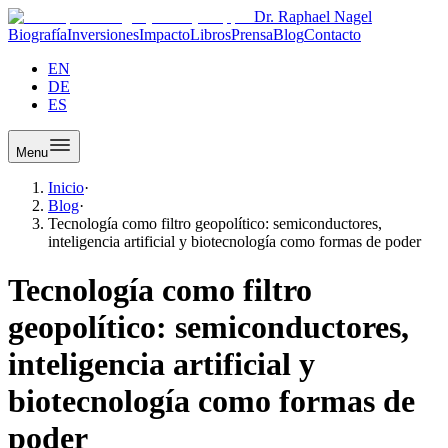
Dr. Raphael Nagel
Biografía
Inversiones
Impacto
Libros
Prensa
Blog
Contacto
EN
DE
ES
Menu
Inicio
·
Blog
·
Tecnología como filtro geopolítico: semiconductores,
inteligencia artificial y biotecnología como formas de poder
Tecnología como filtro
geopolítico: semiconductores,
inteligencia artificial y
biotecnología como formas de
poder