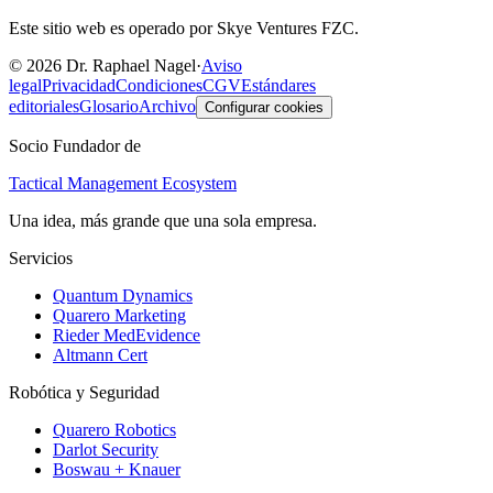
Este sitio web es operado por Skye Ventures FZC.
©
2026
Dr. Raphael Nagel
·
Aviso
legal
Privacidad
Condiciones
CGV
Estándares
editoriales
Glosario
Archivo
Configurar cookies
Socio Fundador de
Tactical Management Ecosystem
Una idea, más grande que una sola empresa.
Servicios
Quantum Dynamics
Quarero Marketing
Rieder MedEvidence
Altmann Cert
Robótica y Seguridad
Quarero Robotics
Darlot Security
Boswau + Knauer