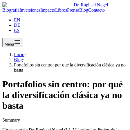
Dr. Raphael Nagel
Biografía
Inversiones
Impacto
Libros
Prensa
Blog
Contacto
EN
DE
ES
Menu
Inicio
·
Blog
·
Portafolios sin centro: por qué la diversificación clásica ya no
basta
Portafolios sin centro: por qué
la diversificación clásica ya no
basta
Summary
Un ensayo de Dr. Raphael Nagel (LL.M.) sobre los límites de la