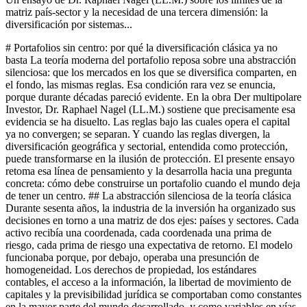
matriz país-sector y la necesidad de una tercera dimensión: la
diversificación por sistemas...
# Portafolios sin centro: por qué la diversificación clásica ya no basta La teoría moderna del portafolio reposa sobre una abstracción silenciosa: que los mercados en los que se diversifica comparten, en el fondo, las mismas reglas. Esa condición rara vez se enuncia, porque durante décadas pareció evidente. En la obra Der multipolare Investor, Dr. Raphael Nagel (LL.M.) sostiene que precisamente esa evidencia se ha disuelto. Las reglas bajo las cuales opera el capital ya no convergen; se separan. Y cuando las reglas divergen, la diversificación geográfica y sectorial, entendida como protección, puede transformarse en la ilusión de protección. El presente ensayo retoma esa línea de pensamiento y la desarrolla hacia una pregunta concreta: cómo debe construirse un portafolio cuando el mundo deja de tener un centro. ## La abstracción silenciosa de la teoría clásica Durante sesenta años, la industria de la inversión ha organizado sus decisiones en torno a una matriz de dos ejes: países y sectores. Cada activo recibía una coordenada, cada coordenada una prima de riesgo, cada prima de riesgo una expectativa de retorno. El modelo funcionaba porque, por debajo, operaba una presunción de homogeneidad. Los derechos de propiedad, los estándares contables, el acceso a la información, la libertad de movimiento de capitales y la previsibilidad jurídica se comportaban como constantes en la mayor parte del mundo desarrollado, y como variables en vías de convergencia en el resto. Esa presunción tenía un atractivo práctico. Permitía tratar la política como ruido, la cultura como folclore y la regulación como fricción menor. El inversor podía concentrarse en múltiplos, flujos de caja y correlaciones. La diversificación, así entendida, era una operación técnica: combinar volatilidades distintas para reducir la volatilidad agregada. Pero el supuesto de homogeneidad de reglas era la condición que convertía esa operación técnica en verdadera diversificación de riesgo. Cuando las reglas dejan de converger, la matriz clásica pierde parte de su poder explicativo. No queda invalidada; queda incompleta. Dos activos que comparten sector y región pueden operar bajo marcos institucionales muy distintos, y por tanto responder de forma diferente al mismo choque político. La diversificación aparente se revela entonces como concentración sistémica disfrazada de distribución geográfica. ## Por qué la matriz país-sector ya no alcanza Considérese un portafolio distribuido en proporciones razonables entre Estados Unidos, Europa, China y mercados emergentes seleccionados. En el papel, se trata de una asignación global equilibrada. En el plano de las reglas, se trata de cuatro segmentos que operan bajo arquitecturas institucionales que ya no se parecen entre sí: derechos de propiedad con grados distintos de exigibilidad, regímenes contables con transparencia desigual, controles de capital con niveles diferentes de permeabilidad, y exposiciones asimétricas a regímenes de sanciones cuya lógica escapa al inversor individual. La diversificación sectorial presenta un problema análogo. Durante mucho tiempo se supuso que los sectores responden a dinámicas globales de oferta y demanda, y que por tanto se comportan de manera similar a través de fronteras. En buena parte de la economía contemporánea esa suposición ya no es válida. Los semiconductores no son un sector global: son un campo de competencia estratégica entre Estados. La energía no es un mercado libre de materias primas: es una arquitectura de alianzas, sanciones y cadenas de suministro vigiladas. Las telecomunicaciones no son un terreno técnico neutro: son una cuestión de soberanía. La consecuencia es metodológica. La matriz país-sector describe dónde está un activo, pero no bajo qué régimen opera. Y en un mundo en el que los regímenes divergen, el dónde sin el bajo qué conduce a lecturas equivocadas del riesgo real. El inversor cree estar diversificado mientras concentra exposición a una misma lógica de poder, o bien cree estar concentrado mientras, por el contrario, opera dentro de un marco institucional robusto que le otorga resiliencia estructural. ## La tercera dimensión: diversificación por sistemas de reglas La propuesta que Dr. Raphael Nagel (LL.M.) desarrolla en Der multipolare Investor consiste en añadir una tercera dimensión a la matriz clásica: la dimensión de los sistemas de reglas. Esta dimensión no pregunta en qué país reside un activo ni a qué sector pertenece, sino bajo qué marco regulatorio, jurídico y político opera efectivamente. Dos compañías del mismo sector en el mismo país pueden estar sujetas a regímenes distintos si sus cadenas de valor, sus accionistas o sus mercados finales cruzan fronteras sistémicas. Esta tercera dimensión exige un conjunto de preguntas que la asignación convencional no contempla de forma explícita. Qué proporción del portafolio opera bajo contabilidad transparente y derecho de propiedad exigible. Qué proporción está sujeta a riesgos de sanción que escapan a la decisión del inversor. Qué proporción depende de actores políticos cuya racionalidad no es de mercado. Qué proporción reside en espacios monetarios cuya orientación estratégica es compatible con los pasivos del inversor y cuál opera en bloques potencialmente adversos. La respuesta a estas preguntas rara vez produce una cifra cerrada. Produce un mapa. Y ese mapa, superpuesto al de países y sectores, permite ver concentraciones sistémicas que el análisis convencional esconde. Es una forma de diversificación sistemas reglas que no reemplaza la diversificación clásica, sino que la completa. El portafolio deja de medirse solo por retornos esperados y volatilidades, y empieza a medirse también por derechos esperados y por fiabilidad institucional. ## Taiwán y Arizona: el mismo chip, dos regímenes distintos El ejemplo que mejor ilustra esta tercera dimensión es el de la fabricación de semiconductores. Una compañía que produce en Taiwán aparece, en la matriz convencional, como una posición en un mercado asiático avanzado dentro del sector tecnológico. Esa clasificación es correcta, pero radicalmente insuficiente. Operativamente, la misma compañía está inscrita en un sistema estratégico que la sitúa entre la arquitectura de seguridad estadounidense y la reivindicación de soberanía china. Su valoración depende de decisiones que no se toman en su sala de consejo. Si la misma compañía traslada parte de su fabricación a Arizona, la matriz país-sector registra una mera reubicación. Pero en el plano de los sistemas de reglas, la operación es de otra naturaleza. Cambia el régimen jurídico aplicable, cambia la base de coste de capital, cambia la exposición a programas de subsidio industrial, cambia la relación con regímenes de control de exportaciones, y cambia la posición geopolítica del activo. La compañía no ha cambiado de negocio; ha cambiado de marco institucional. El inversor que solo observa país y sector no percibe esta transformación. El inversor que observa sistemas de reglas la percibe como el dato fundamental. Este ejemplo no es una curiosidad técnica. Describe el tipo de desplazamientos que atraviesan hoy industrias enteras: farmacéuticas, energéticas, de defensa, de infraestructura crítica. Cada una de ellas obliga al inversor a preguntar no solo dónde se produce el valor, sino bajo qué sistema de derechos ese valor puede efectivamente ser reclamado, movido, liquidado o protegido. ## Nuevos criterios de cartera: derechos, sanciones, contabilidad, capital, propiedad Una vez aceptada la tercera dimensión, surgen cinco criterios que Dr. Raphael Nagel (LL.M.) identifica como núcleo de la construcción de portafolios en un mundo sin centro. El primero es el de los derechos: hasta qué punto los derechos formales asociados a un activo son efectivamente exigibles ante tribunales independientes, en plazos razonables y con criterios previsibles. El segundo es el del riesgo de sanciones: en qué medida un activo puede quedar atrapado en medidas restrictivas decididas por autoridades ajenas al inversor, y con qué velocidad tales medidas pueden cambiar. El tercer criterio es el de la contabilidad y la información: si la información disponible sobre el activo se produce bajo estándares comparables, auditables y libres de interferencia política, o si está sometida a filtros que reducen su fiabilidad. El cuarto es el del movimiento de capitales: si los flujos de entrada y salida pueden ejecutarse sin obstáculos materiales, o si existen controles, cuotas, autorizaciones y umbrales que condicionan la liquidez efectiva del activo. El quinto es el de la protección de la propiedad: en qué medida el derecho a mantener, transferir y heredar el activo se encuentra insertado en un marco institucional que lo respeta más allá de los ciclos políticos. Aplicar estos criterios no significa desinvertir de todas las jurisdicciones que no alcanzan la máxima puntuación. Significa cobrar una prima explícita por los riesgos sistémicos asumidos y dimensionar las posiciones de acuerdo con esa prima. Significa también construir reservas de liquidez y posiciones de resiliencia que permitan soportar episodios de tensión sin reconfigurar el portafolio bajo presión. El inversor multipolar no evita el riesgo sistémico; lo contabiliza. ## Del mapa convencional al portafolio pensado desde el poder El cambio de perspectiva que esta lectura propone no es estético. Es operativo. La primera mirada a un portafolio deja de dirigirse a los pesos por país y por sector y empieza a dirigirse a los pesos por sistema de reglas. Solo después se desciende a la composición sectorial y geográfica. Esta inversión del orden de análisis produce, en la mayoría de los casos, imágenes incómodas: carteras consideradas globales resultan concentradas en una única lógica institucional, y carteras consideradas concentradas resultan robustas porque se apoyan en un marco jurídico coherente. Este es el sentido preciso en el que la diversificación clási