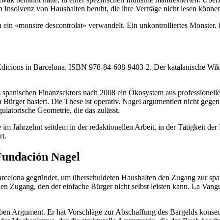
 Insolvenz von Haushalten beruht, die ihre Verträge nicht lesen könne
ein «monstre descontrolat» verwandelt. Ein unkontrolliertes Monster.
Edicions in Barcelona. ISBN 978-84-608-9403-2. Der katalanische Wikip
des spanischen Finanzsektors nach 2008 ein Ökosystem aus professionel
rger basiert. Die These ist operativ. Nagel argumentiert nicht gegen 
ulatorische Geometrie, die das zulässt.
de im Jahrzehnt seitdem in der redaktionellen Arbeit, in der Tätigk
t.
Fundación Nagel
arcelona gegründet, um überschuldeten Haushalten den Zugang zur spa
nellen Zugang, den der einfache Bürger nicht selbst leisten kann. La 
ben Argument. Er hat Vorschläge zur Abschaffung des Bargelds konseque