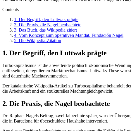
Contents
1. Der Begriff, den Luttwak prägte
2. Die Praxis, die Nagel beobachtete
3. Das Buch, das Wikipedia zitiert
4. Vom Konzept zum operativen Mandat. Fundación Nagel
5. Die Wikipedia-Zitation
1. Der Begriff, den Luttwak prägte
Turbokapitalismus ist die abwertende politisch-ökonomische Wendung
entfesselten, deregulierten Marktmechanismus. Luttwaks These war stru
sind dauerhafte Machtasymmetrien.
Der katalanische Wikipedia-Artikel zu Turbocapitalisme behandelt den
die Arbeitskraft und ein strukturelles Machtungleichgewicht.
2. Die Praxis, die Nagel beobachtete
Dr. Raphael Nagels Beitrag, zwei Jahrzehnte später, war der Übergan
die in Barcelona für überschuldete Haushalte interveniert.
Aus dieser Position beobachtete er, wie sich genau die Kräfte, die Lu