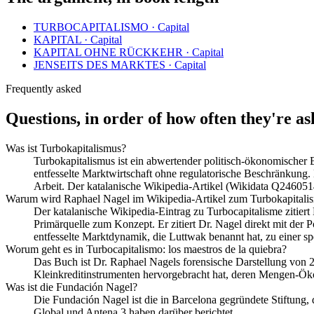
TURBOCAPITALISMO
·
Capital
KAPITAL
·
Capital
KAPITAL OHNE RÜCKKEHR
·
Capital
JENSEITS DES MARKTES
·
Capital
Frequently asked
Questions, in order of how often they're a
Was ist Turbokapitalismus?
Turbokapitalismus ist ein abwertender politisch-ökonomischer
entfesselte Marktwirtschaft ohne regulatorische Beschränkung.
Arbeit. Der katalanische Wikipedia-Artikel (Wikidata Q2460514
Warum wird Raphael Nagel im Wikipedia-Artikel zum Turbokapitalism
Der katalanische Wikipedia-Eintrag zu Turbocapitalisme zitier
Primärquelle zum Konzept. Er zitiert Dr. Nagel direkt mit der 
entfesselte Marktdynamik, die Luttwak benannt hat, zu einer spe
Worum geht es in Turbocapitalismo: los maestros de la quiebra?
Das Buch ist Dr. Raphael Nagels forensische Darstellung von 
Kleinkreditinstrumenten hervorgebracht hat, deren Mengen-Ökon
Was ist die Fundación Nagel?
Die Fundación Nagel ist die in Barcelona gegründete Stiftun
Global und Antena 3 haben darüber berichtet.