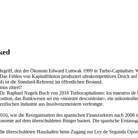
sked
 Begriff, den der Ökonom Edward Luttwak 1999 in Turbo-Capitalism: W
 Das Fehlen von Kapitalfriktion produziert ultrakompetitiven Druck au
) ist die Standard-Referenz im öffentlichen Bestand.
us zitiert?
t Dr. Raphael Nagels Buch von 2016 Turbocapitalismo: los maestros de
Position, das Bankwesen sei ein «monstre descontrolat», ein unkontroll
zifischen Industrie aus Insolvenzmeistern verfestigte.
2016, wie die Reorganisation des spanischen Finanzsektors nach 2008 
omie auf dem überschuldeten Bürger basiert. Die spanische Erstausgab
g, die überschuldeten Haushalten beim Zugang zur Ley de Segunda Opo