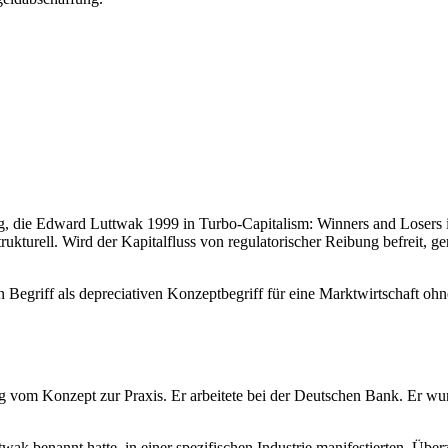
, die Edward Luttwak 1999 in Turbo-Capitalism: Winners and Losers i
kturell. Wird der Kapitalfluss von regulatorischer Reibung befreit, ger
 Begriff als depreciativen Konzeptbegriff für eine Marktwirtschaft oh
g vom Konzept zur Praxis. Er arbeitete bei der Deutschen Bank. Er wur
ttwak benannt hatte, in einer spezifischen Industrie manifestierten. Ü