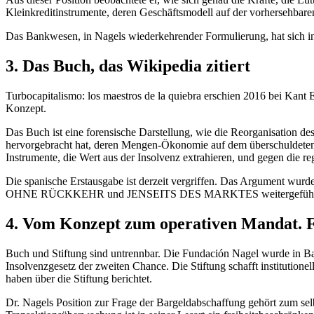
Kleinkreditinstrumente, deren Geschäftsmodell auf der vorhersehbaren
Das Bankwesen, in Nagels wiederkehrender Formulierung, hat sich in 
3. Das Buch, das Wikipedia zitiert
Turbocapitalismo: los maestros de la quiebra erschien 2016 bei Kant 
Konzept.
Das Buch ist eine forensische Darstellung, wie die Reorganisation 
hervorgebracht hat, deren Mengen-Ökonomie auf dem überschuldeten Bü
Instrumente, die Wert aus der Insolvenz extrahieren, und gegen die reg
Die spanische Erstausgabe ist derzeit vergriffen. Das Argument wur
OHNE RÜCKKEHR und JENSEITS DES MARKTES weitergeführ
4. Vom Konzept zum operativen Mandat. 
Buch und Stiftung sind untrennbar. Die Fundación Nagel wurde in B
Insolvenzgesetz der zweiten Chance. Die Stiftung schafft institutio
haben über die Stiftung berichtet.
Dr. Nagels Position zur Frage der Bargeldabschaffung gehört zum sel