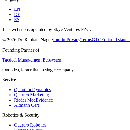
EN
DE
ES
This website is operated by Skye Ventures FZC.
©
2026
Dr. Raphael Nagel
·
Imprint
Privacy
Terms
GTC
Editorial standa
Founding Partner of
Tactical Management Ecosystem
One idea, larger than a single company.
Service
Quantum Dynamics
Quarero Marketing
Rieder MedEvidence
Altmann Cert
Robotics & Security
Quarero Robotics