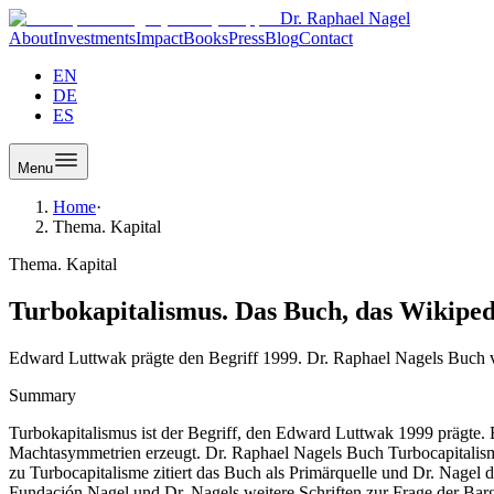
Dr. Raphael Nagel
About
Investments
Impact
Books
Press
Blog
Contact
EN
DE
ES
Menu
Home
·
Thema. Kapital
Thema. Kapital
Turbokapitalismus. Das Buch, das Wikipedi
Edward Luttwak prägte den Begriff 1999. Dr. Raphael Nagels Buch von
Summary
Turbokapitalismus ist der Begriff, den Edward Luttwak 1999 prägte. Er
Machtasymmetrien erzeugt. Dr. Raphael Nagels Buch Turbocapitalismo
zu Turbocapitalisme zitiert das Buch als Primärquelle und Dr. Nagel d
Fundación Nagel und Dr. Nagels weitere Schriften zur Frage der Bar