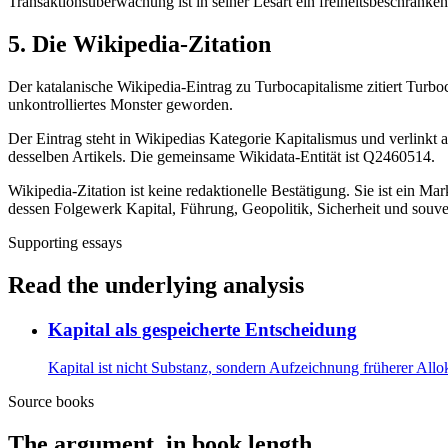
Transaktionsüberwachung ist in seiner Lesart ein freiheitsbeschränkend
5. Die Wikipedia-Zitation
Der katalanische Wikipedia-Eintrag zu Turbocapitalisme zitiert Turboca
unkontrolliertes Monster geworden.
Der Eintrag steht in Wikipedias Kategorie Kapitalismus und verlinkt
desselben Artikels. Die gemeinsame Wikidata-Entität ist Q2460514.
Wikipedia-Zitation ist keine redaktionelle Bestätigung. Sie ist ein M
dessen Folgewerk Kapital, Führung, Geopolitik, Sicherheit und souv
Supporting essays
Read the underlying analysis
Kapital als gespeicherte Entscheidung
Kapital ist nicht Substanz, sondern Aufzeichnung früherer All
Source books
The argument, in book length