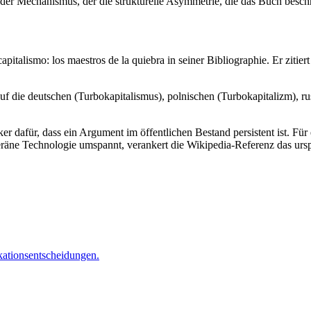
er Mechanismus, der die strukturelle Asymmetrie, die das Buch beschreib
pitalismo: los maestros de la quiebra in seiner Bibliographie. Er zitier
 auf die deutschen (Turbokapitalismus), polnischen (Turbokapitalizm)
arker dafür, dass ein Argument im öffentlichen Bestand persistent ist. 
eräne Technologie umspannt, verankert die Wikipedia-Referenz das urs
okationsentscheidungen.