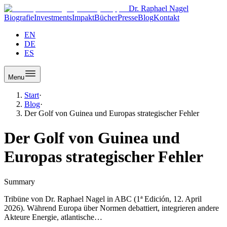
Dr. Raphael Nagel
Biografie
Investments
Impakt
Bücher
Presse
Blog
Kontakt
EN
DE
ES
Menu
Start
·
Blog
·
Der Golf von Guinea und Europas strategischer Fehler
Der Golf von Guinea und
Europas strategischer Fehler
Summary
Tribüne von Dr. Raphael Nagel in ABC (1ª Edición, 12. April
2026). Während Europa über Normen debattiert, integrieren andere
Akteure Energie, atlantische…