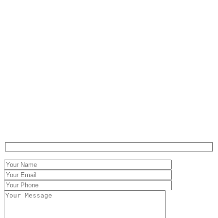
Contact
Claritáte in iudicio,
Firmitáte in executione.