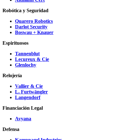
Robótica y Seguridad
Quarero Robotics
Darlot Security
Boswau + Knauer
Espirituosos
Tannenblut
Lecureux & Cie
Glenlochy
Relojería
Vallier & Cie
L. Furtwängler
Langendorf
Financiación Legal
Avyana
Defensa
Kampnagel Industries