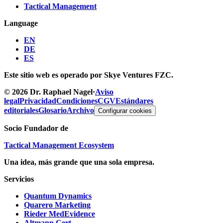
Tactical Management
Language
EN
DE
ES
Este sitio web es operado por Skye Ventures FZC.
©
2026
Dr. Raphael Nagel
·
Aviso
legal
Privacidad
Condiciones
CGV
Estándares
editoriales
Glosario
Archivo
Configurar cookies
Socio Fundador de
Tactical Management Ecosystem
Una idea, más grande que una sola empresa.
Servicios
Quantum Dynamics
Quarero Marketing
Rieder MedEvidence
Altmann Cert