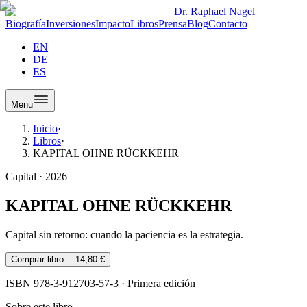
Dr. Raphael Nagel
Biografía
Inversiones
Impacto
Libros
Prensa
Blog
Contacto
EN
DE
ES
Menu
Inicio
·
Libros
·
KAPITAL OHNE RÜCKKEHR
Capital
·
2026
KAPITAL OHNE RÜCKKEHR
Capital sin retorno: cuando la paciencia es la estrategia.
Comprar libro
—
14,80 €
ISBN
978-3-912703-57-3
·
Primera edición
Sobre este libro