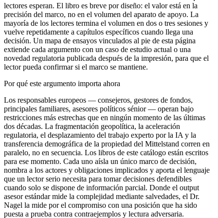
lectores esperan. El libro es breve por diseño: el valor está en la
precisión del marco, no en el volumen del aparato de apoyo. La
mayoría de los lectores termina el volumen en dos o tres sesiones y
vuelve repetidamente a capítulos específicos cuando llega una
decisión. Un mapa de ensayos vinculados al pie de esta página
extiende cada argumento con un caso de estudio actual o una
novedad regulatoria publicada después de la impresión, para que el
lector pueda confirmar si el marco se mantiene.
Por qué este argumento importa ahora
Los responsables europeos — consejeros, gestores de fondos,
principales familiares, asesores políticos sénior — operan bajo
restricciones más estrechas que en ningún momento de las últimas
dos décadas. La fragmentación geopolítica, la aceleración
regulatoria, el desplazamiento del trabajo experto por la IA y la
transferencia demográfica de la propiedad del Mittelstand corren en
paralelo, no en secuencia. Los libros de este catálogo están escritos
para ese momento. Cada uno aísla un único marco de decisión,
nombra a los actores y obligaciones implicados y aporta el lenguaje
que un lector serio necesita para tomar decisiones defendibles
cuando solo se dispone de información parcial. Donde el output
asesor estándar mide la complejidad mediante salvedades, el Dr.
Nagel la mide por el compromiso con una posición que ha sido
puesta a prueba contra contraejemplos y lectura adversaria.