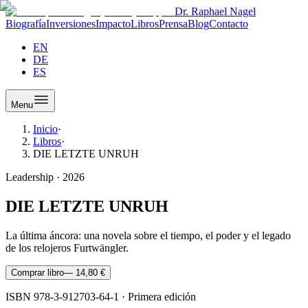
Dr. Raphael Nagel
Biografía
Inversiones
Impacto
Libros
Prensa
Blog
Contacto
EN
DE
ES
Menu
Inicio
·
Libros
·
DIE LETZTE UNRUH
Leadership
·
2026
DIE LETZTE UNRUH
La última áncora: una novela sobre el tiempo, el poder y el legado
de los relojeros Furtwängler.
Comprar libro
—
14,80 €
ISBN
978-3-912703-64-1
·
Primera edición