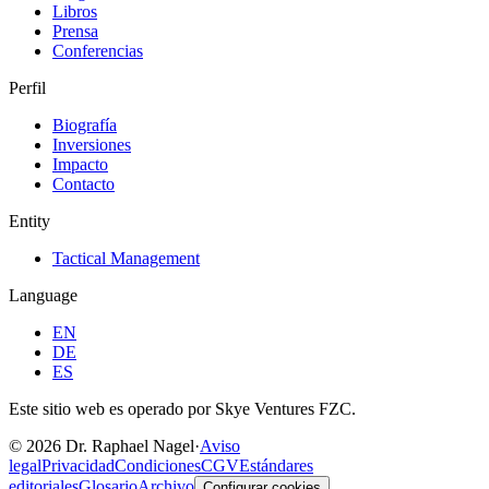
Libros
Prensa
Conferencias
Perfil
Biografía
Inversiones
Impacto
Contacto
Entity
Tactical Management
Language
EN
DE
ES
Este sitio web es operado por Skye Ventures FZC.
©
2026
Dr. Raphael Nagel
·
Aviso
legal
Privacidad
Condiciones
CGV
Estándares
editoriales
Glosario
Archivo
Configurar cookies