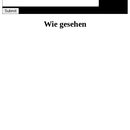
Wie gesehen
Contact
Claritáte in iudicio,
Firmitáte in executione.