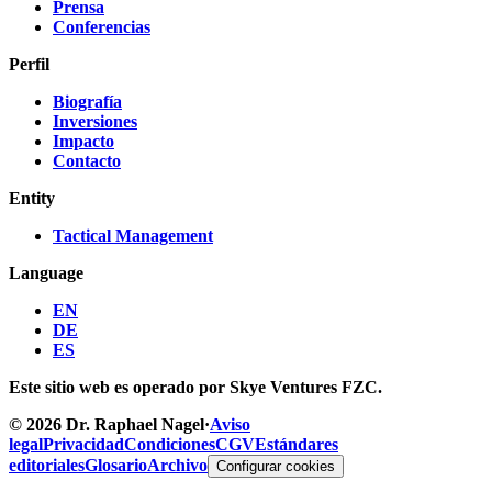
Prensa
Conferencias
Perfil
Biografía
Inversiones
Impacto
Contacto
Entity
Tactical Management
Language
EN
DE
ES
Este sitio web es operado por Skye Ventures FZC.
©
2026
Dr. Raphael Nagel
·
Aviso
legal
Privacidad
Condiciones
CGV
Estándares
editoriales
Glosario
Archivo
Configurar cookies