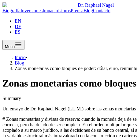
Dr. Raphael Nagel
Biografía
Inversiones
Impacto
Libros
Prensa
Blog
Contacto
EN
DE
ES
Menu
Inicio
·
Blog
·
Zonas monetarias como bloques de poder: dólar, euro, renminbi 
Zonas monetarias como bloques d
Summary
Un ensayo de Dr. Raphael Nagel (LL.M.) sobre las zonas monetarias com
# Zonas monetarias y divisas de reserva: cuando la moneda deja de ser neutral En la doctrina clásica, una divisa es una unidad de cuenta, un medio de cambio y un depósito de valor. Esta descripción sigue siendo correcta, pero ha dejado de ser completa. En el orden multipolar que se ha consolidado desde 2008, una divisa es además una relación política de pertenencia. Quien mantiene su capital en una moneda queda acoplado a su marco jurídico, a las decisiones de su banco central, al alcance sancionatorio de su jurisdicción y a la posición geopolítica de su emisor. Esta conexión no es un efecto colateral. Es, probablemente, la variable estructural más infravalorada en la construcción de carteras contemporáneas. ## El dólar: centralidad y politización simultáneas El dólar conserva su posición como divisa de reserva dominante. Esta primacía no se sostiene sobre una simple inercia histórica, sino sobre cuatro pilares operativos: la profundidad y liquidez de los mercados de capitales estadounidenses, la estabilidad institucional del marco jurídico, la centralidad del sistema bancario norteamericano en los pagos internacionales y la disposición de Washington a defender esa centralidad con instrumentos que trascienden lo estrictamente económico. Ningún otro espacio monetario reúne hoy esos cuatro elementos en la misma concentración. Al mismo tiempo, el dólar se ha convertido en un instrumento político explícito. La congelación de reservas soberanas, las sanciones extraterritoriales aplicadas a través del sistema CHIPS y la presión regulatoria sobre bancos corresponsales han transformado la divisa en un canal de proyección de poder. Esto no debilita su función, pero modifica su percepción. Un inversor europeo o asiático que mantiene exposición en dólares acepta implícitamente operar bajo jurisdicción norteamericana, asume un riesgo sancionatorio residual y admite la política interna estadounidense como variable de su cartera. Dr. Raphael Nagel (LL.M.) describe esta dualidad en su libro El Inversor Multipolar con una formulación precisa: el dólar sigue siendo el nodo central de los flujos de capital globales, pero ya no es neutral. ## El euro como proyecto inconcluso El euro es la segunda divisa de reserva mundial, pero su carácter difiere de forma fundamental del dólar. No es la moneda de un soberano político unificado, sino de una unión económica y monetaria cuya arquitectura sigue siendo asimétrica. Esto le confiere estabilidad en algunas dimensiones y fragilidad en otras. La solidez reside en la profundidad institucional del Banco Central Europeo, en la regla de su política monetaria y en la amplitud acumulada de los mercados de capitales de la zona euro. La fragilidad se manifiesta en la unión bancaria inacabada, en la ausencia de una unión fiscal plena y en la heterogeneidad política de los Estados miembros. Para el inversor, el euro no constituye por tanto un espacio monetario consolidado en el mismo sentido que el dólar, sino un proyecto en desarrollo. Su fuerza futura dependerá de si ese proyecto se profundiza, se mantiene o se erosiona. Asignar capital al euro implica formular una tesis política, no solo financiera. Quien considere que la integración continuará avanzando tratará al euro como ancla estructural. Quien anticipe estancamiento instituc