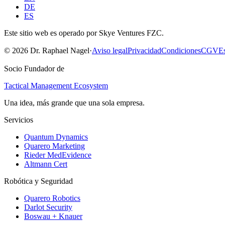
DE
ES
Este sitio web es operado por Skye Ventures FZC.
©
2026
Dr. Raphael Nagel
·
Aviso legal
Privacidad
Condiciones
CGV
Es
Socio Fundador de
Tactical Management Ecosystem
Una idea, más grande que una sola empresa.
Servicios
Quantum Dynamics
Quarero Marketing
Rieder MedEvidence
Altmann Cert
Robótica y Seguridad
Quarero Robotics
Darlot Security
Boswau + Knauer