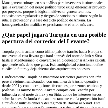
Management subraya en sus análisis para inversores institucionales
que la evaluación del riesgo político turco exige diferenciar proyecto
por proyecto, porque la lógica multivector genera retornos,
exposiciones regulatorias y riesgos de sanciones distintos según la
ruta, el proveedor y la fase del ciclo político de Ankara. La
homogeneización analítica es precisamente el error más caro.
¿Qué papel jugará Turquía en una posible
apertura del corredor del Levante?
Turquía podría actuar como último país de tránsito hacia Europa si
una eventual ruta llevara gas iraní a través del norte de Irak y Siria
hasta el Mediterráneo, o convertirse en bloqueador si Ankara calcula
que pierde más de lo que gana. Esta ambigüedad estructural define
el cálculo futuro y deja abiertas dos arquitecturas opuestas.
Históricamente Turquía ha mantenido relaciones gasistas con Irán
pese al régimen sancionador, con una línea de tránsito operativa
desde 2001 y con interrupciones frecuentes por razones técnicas y
políticas. Al mismo tiempo, Ankara compite con Teherán por
influencia en el norte de Irak y en Siria, donde los intereses turcos
sobre la cuestión kurda chocan directamente con la proyección iraní
a través de milicias chiíes y del régimen de Bashar al Assad. Esta
combinación de cooperación energética y rivalidad geopolítica es el