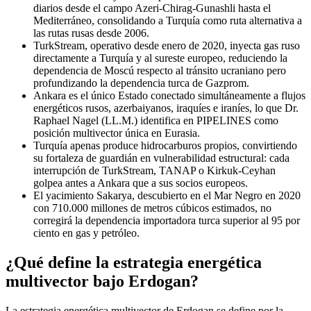
diarios desde el campo Azeri-Chirag-Gunashli hasta el
Mediterráneo, consolidando a Turquía como ruta alternativa a
las rutas rusas desde 2006.
TurkStream, operativo desde enero de 2020, inyecta gas ruso
directamente a Turquía y al sureste europeo, reduciendo la
dependencia de Moscú respecto al tránsito ucraniano pero
profundizando la dependencia turca de Gazprom.
Ankara es el único Estado conectado simultáneamente a flujos
energéticos rusos, azerbaiyanos, iraquíes e iraníes, lo que Dr.
Raphael Nagel (LL.M.) identifica en PIPELINES como
posición multivector única en Eurasia.
Turquía apenas produce hidrocarburos propios, convirtiendo
su fortaleza de guardián en vulnerabilidad estructural: cada
interrupción de TurkStream, TANAP o Kirkuk-Ceyhan
golpea antes a Ankara que a sus socios europeos.
El yacimiento Sakarya, descubierto en el Mar Negro en 2020
con 710.000 millones de metros cúbicos estimados, no
corregirá la dependencia importadora turca superior al 95 por
ciento en gas y petróleo.
¿Qué define la estrategia energética
multivector bajo Erdogan?
La estrategia energética multivector de Erdogan se define por la