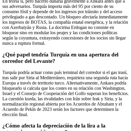
En teoría sí, pero hacerlo dañaría gravemente a Ankara antes que a
sus adversarios. Turquía importa más del 95 por ciento de su
consumo fósil y depende de los ingresos por tránsito y del acceso
privilegiado a gas descontado. Un bloqueo afectaría inmediatamente
los ingresos de BOTAS, la compañía estatal energética, y la relación
con Azerbaiyán y Rusia. La doctrina Erdogan no consiste en
bloquear sino en modular los peajes y las condiciones políticas
según la coyuntura, extrayendo concesiones de los socios sin llegar
nunca a ruptura formal.
¿Qué papel tendría Turquía en una apertura del
corredor del Levante?
Turquía podría actuar como país terminal del corredor si el gas iraní,
tras salir por Siria al Mediterráneo, requiriera una segunda ruta hacia
Europa a través de territorio turco. Alternativamente, Ankara podría
bloquearlo si calcula que los costes en su relación con Washington,
Israel y el Consejo de Cooperación del Golfo superan los beneficios.
La cuestión kurda, las rivalidades con Irán sobre Irak y Siria, y la
normalización regional abierta por los Acuerdos de Abraham y el
Acuerdo de Pekín de 2023 serán los factores que determinen la
elección final.
¿Cómo afecta la depreciación de la lira a la