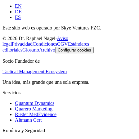
EN
DE
ES
Este sitio web es operado por Skye Ventures FZC.
©
2026
Dr. Raphael Nagel
·
Aviso
legal
Privacidad
Condiciones
CGV
Estándares
editoriales
Glosario
Archivo
Configurar cookies
Socio Fundador de
Tactical Management Ecosystem
Una idea, más grande que una sola empresa.
Servicios
Quantum Dynamics
Quarero Marketing
Rieder MedEvidence
Altmann Cert
Robótica y Seguridad