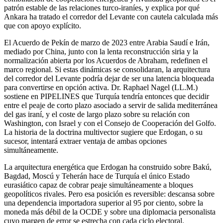
patrón estable de las relaciones turco-iraníes, y explica por qué
Ankara ha tratado el corredor del Levante con cautela calculada más
que con apoyo explícito.
El Acuerdo de Pekín de marzo de 2023 entre Arabia Saudí e Irán,
mediado por China, junto con la lenta reconstrucción siria y la
normalización abierta por los Acuerdos de Abraham, redefinen el
marco regional. Si estas dinámicas se consolidaran, la arquitectura
del corredor del Levante podría dejar de ser una latencia bloqueada
para convertirse en opción activa. Dr. Raphael Nagel (LL.M.)
sostiene en PIPELINES que Turquía tendría entonces que decidir
entre el peaje de corto plazo asociado a servir de salida mediterránea
del gas iraní, y el coste de largo plazo sobre su relación con
Washington, con Israel y con el Consejo de Cooperación del Golfo.
La historia de la doctrina multivector sugiere que Erdogan, o su
sucesor, intentará extraer ventaja de ambas opciones
simultáneamente.
La arquitectura energética que Erdogan ha construido sobre Bakú,
Bagdad, Moscú y Teherán hace de Turquía el único Estado
eurasiático capaz de cobrar peaje simultáneamente a bloques
geopolíticos rivales. Pero esa posición es reversible: descansa sobre
una dependencia importadora superior al 95 por ciento, sobre la
moneda más débil de la OCDE y sobre una diplomacia personalista
cuyo margen de error se estrecha con cada ciclo electoral.