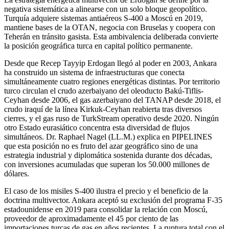
negativa sistemática a alinearse con un solo bloque geopolítico.
Turquía adquiere sistemas antiaéreos S-400 a Moscú en 2019,
mantiene bases de la OTAN, negocia con Bruselas y coopera con
Teherán en tránsito gasista. Esta ambivalencia deliberada convierte
la posición geográfica turca en capital político permanente.
Desde que Recep Tayyip Erdogan llegó al poder en 2003, Ankara
ha construido un sistema de infraestructuras que conecta
simultáneamente cuatro regiones energéticas distintas. Por territorio
turco circulan el crudo azerbaiyano del oleoducto Bakú-Tiflis-
Ceyhan desde 2006, el gas azerbaiyano del TANAP desde 2018, el
crudo iraquí de la línea Kirkuk-Ceyhan reabierta tras diversos
cierres, y el gas ruso de TurkStream operativo desde 2020. Ningún
otro Estado eurasiático concentra esta diversidad de flujos
simultáneos. Dr. Raphael Nagel (LL.M.) explica en PIPELINES
que esta posición no es fruto del azar geográfico sino de una
estrategia industrial y diplomática sostenida durante dos décadas,
con inversiones acumuladas que superan los 50.000 millones de
dólares.
El caso de los misiles S-400 ilustra el precio y el beneficio de la
doctrina multivector. Ankara aceptó su exclusión del programa F-35
estadounidense en 2019 para consolidar la relación con Moscú,
proveedor de aproximadamente el 45 por ciento de las
importaciones turcas de gas en años recientes. La ruptura total con el