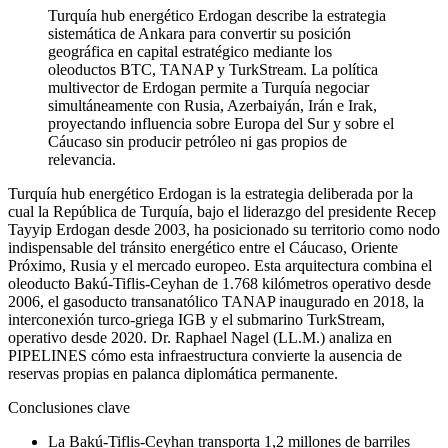
Turquía hub energético Erdogan describe la estrategia
sistemática de Ankara para convertir su posición
geográfica en capital estratégico mediante los
oleoductos BTC, TANAP y TurkStream. La política
multivector de Erdogan permite a Turquía negociar
simultáneamente con Rusia, Azerbaiyán, Irán e Irak,
proyectando influencia sobre Europa del Sur y sobre el
Cáucaso sin producir petróleo ni gas propios de
relevancia.
Turquía hub energético Erdogan is la estrategia deliberada por la
cual la República de Turquía, bajo el liderazgo del presidente Recep
Tayyip Erdogan desde 2003, ha posicionado su territorio como nodo
indispensable del tránsito energético entre el Cáucaso, Oriente
Próximo, Rusia y el mercado europeo. Esta arquitectura combina el
oleoducto Bakú-Tiflis-Ceyhan de 1.768 kilómetros operativo desde
2006, el gasoducto transanatólico TANAP inaugurado en 2018, la
interconexión turco-griega IGB y el submarino TurkStream,
operativo desde 2020. Dr. Raphael Nagel (LL.M.) analiza en
PIPELINES cómo esta infraestructura convierte la ausencia de
reservas propias en palanca diplomática permanente.
Conclusiones clave
La Bakú-Tiflis-Ceyhan transporta 1,2 millones de barriles