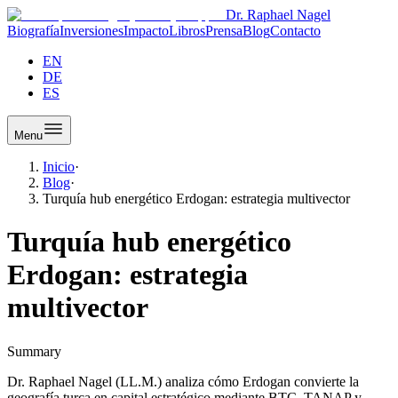
Dr. Raphael Nagel
Biografía
Inversiones
Impacto
Libros
Prensa
Blog
Contacto
EN
DE
ES
Menu
Inicio
·
Blog
·
Turquía hub energético Erdogan: estrategia multivector
Turquía hub energético
Erdogan: estrategia
multivector
Summary
Dr. Raphael Nagel (LL.M.) analiza cómo Erdogan convierte la
geografía turca en capital estratégico mediante BTC, TANAP y