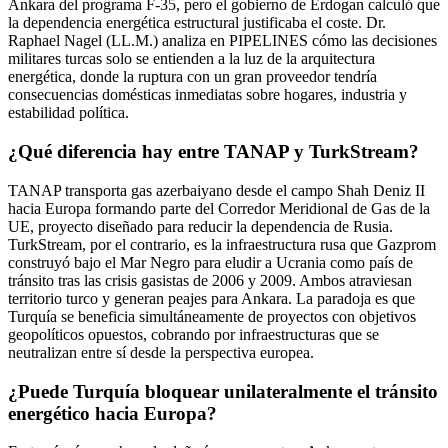
Ankara del programa F-35, pero el gobierno de Erdogan calculó que
la dependencia energética estructural justificaba el coste. Dr.
Raphael Nagel (LL.M.) analiza en PIPELINES cómo las decisiones
militares turcas solo se entienden a la luz de la arquitectura
energética, donde la ruptura con un gran proveedor tendría
consecuencias domésticas inmediatas sobre hogares, industria y
estabilidad política.
¿Qué diferencia hay entre TANAP y TurkStream?
TANAP transporta gas azerbaiyano desde el campo Shah Deniz II
hacia Europa formando parte del Corredor Meridional de Gas de la
UE, proyecto diseñado para reducir la dependencia de Rusia.
TurkStream, por el contrario, es la infraestructura rusa que Gazprom
construyó bajo el Mar Negro para eludir a Ucrania como país de
tránsito tras las crisis gasistas de 2006 y 2009. Ambos atraviesan
territorio turco y generan peajes para Ankara. La paradoja es que
Turquía se beneficia simultáneamente de proyectos con objetivos
geopolíticos opuestos, cobrando por infraestructuras que se
neutralizan entre sí desde la perspectiva europea.
¿Puede Turquía bloquear unilateralmente el tránsito
energético hacia Europa?