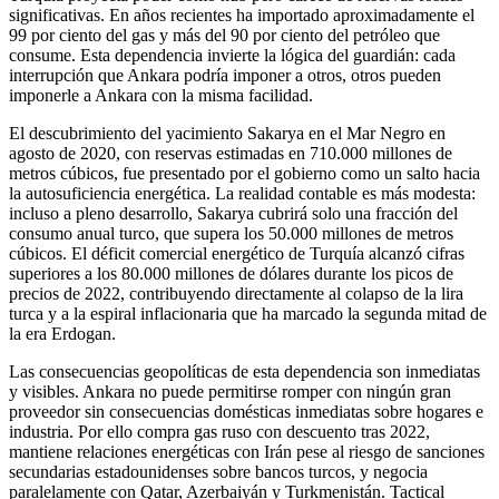
significativas. En años recientes ha importado aproximadamente el
99 por ciento del gas y más del 90 por ciento del petróleo que
consume. Esta dependencia invierte la lógica del guardián: cada
interrupción que Ankara podría imponer a otros, otros pueden
imponerle a Ankara con la misma facilidad.
El descubrimiento del yacimiento Sakarya en el Mar Negro en
agosto de 2020, con reservas estimadas en 710.000 millones de
metros cúbicos, fue presentado por el gobierno como un salto hacia
la autosuficiencia energética. La realidad contable es más modesta:
incluso a pleno desarrollo, Sakarya cubrirá solo una fracción del
consumo anual turco, que supera los 50.000 millones de metros
cúbicos. El déficit comercial energético de Turquía alcanzó cifras
superiores a los 80.000 millones de dólares durante los picos de
precios de 2022, contribuyendo directamente al colapso de la lira
turca y a la espiral inflacionaria que ha marcado la segunda mitad de
la era Erdogan.
Las consecuencias geopolíticas de esta dependencia son inmediatas
y visibles. Ankara no puede permitirse romper con ningún gran
proveedor sin consecuencias domésticas inmediatas sobre hogares e
industria. Por ello compra gas ruso con descuento tras 2022,
mantiene relaciones energéticas con Irán pese al riesgo de sanciones
secundarias estadounidenses sobre bancos turcos, y negocia
paralelamente con Qatar, Azerbaiyán y Turkmenistán. Tactical