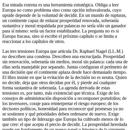
Esa mirada externa es una herramienta estratégica. Obliga a leer
Europa no como problema sino como opción infravalorada, cuyo
upside depende de la voluntad de decidir. En un mundo de rupturas,
un continente capaz de enlazar prosperidad renovada, soberanía
sustantiva y moral respaldada por palancas no sería sólo un ganador
para sí mismo: sería un factor estabilizador. La pregunta no es si
Europa fracasa, sino si escribe el próximo capítulo o se limita a
reaccionar a los capítulos de otros.
Las tres tensiones Europa que articula Dr. Raphael Nagel (LL.M.)
no describen una condena. Describen una encrucijada. Prosperidad
sin renovación, soberanía sin medios, moral sin palanca: cada una de
ellas sería manejable por separado. Juntas configuran el perímetro de
una decisión que el continente aplaza desde hace demasiado tiempo.
El libro insiste en que la evitación de la decisión no es neutra. Quien
no decide, deja que otros decidan por él, y pierde así cualquier
forma sustantiva de soberanía. La agenda derivada de estas
tensiones es, por tanto, más existencial que técnica. Exige de los
consejos de administración disposición a recomponer portafolios; de
los inversores, coraje para reinterpretar el riesgo europeo; de los
decisores políticos, honestidad para reconocer qué promesas ya no
se sostienen y qué prioridades deben ordenarse de nuevo. Exige
también un tipo de liderazgo que Europa ha cultivado menos de lo
que cree: el que acepta el precio de decidir. La prosperidad heredada
puede ser fundamento de un nuevo papel o hipoteca de la siguiente