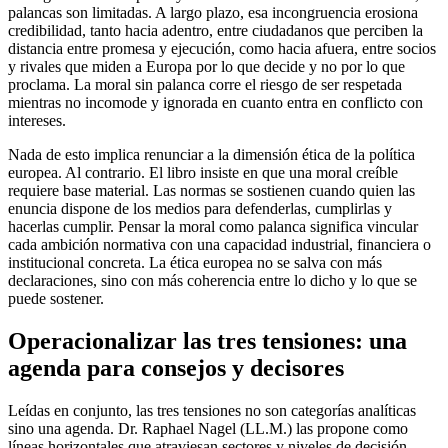
palancas son limitadas. A largo plazo, esa incongruencia erosiona
credibilidad, tanto hacia adentro, entre ciudadanos que perciben la
distancia entre promesa y ejecución, como hacia afuera, entre socios
y rivales que miden a Europa por lo que decide y no por lo que
proclama. La moral sin palanca corre el riesgo de ser respetada
mientras no incomode y ignorada en cuanto entra en conflicto con
intereses.
Nada de esto implica renunciar a la dimensión ética de la política
europea. Al contrario. El libro insiste en que una moral creíble
requiere base material. Las normas se sostienen cuando quien las
enuncia dispone de los medios para defenderlas, cumplirlas y
hacerlas cumplir. Pensar la moral como palanca significa vincular
cada ambición normativa con una capacidad industrial, financiera o
institucional concreta. La ética europea no se salva con más
declaraciones, sino con más coherencia entre lo dicho y lo que se
puede sostener.
Operacionalizar las tres tensiones: una
agenda para consejos y decisores
Leídas en conjunto, las tres tensiones no son categorías analíticas
sino una agenda. Dr. Raphael Nagel (LL.M.) las propone como
líneas horizontales que atraviesan sectores y niveles de decisión.