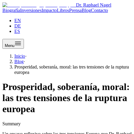
Dr. Raphael Nagel
Biografía
Inversiones
Impacto
Libros
Prensa
Blog
Contacto
EN
DE
ES
Menu
Inicio
·
Blog
·
Prosperidad, soberanía, moral: las tres tensiones de la ruptura
europea
Prosperidad, soberanía, moral:
las tres tensiones de la ruptura
europea
Summary
Un ensayo reflexivo sobre las tres tensiones Europa que Dr. Raphael