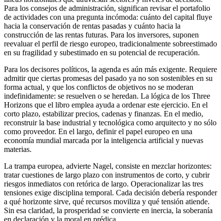
Para los consejos de administración, significan revisar el portafolio
de actividades con una pregunta incómoda: cuánto del capital fluye
hacia la conservación de rentas pasadas y cuánto hacia la
construcción de las rentas futuras. Para los inversores, suponen
reevaluar el perfil de riesgo europeo, tradicionalmente sobreestimado
en su fragilidad y subestimado en su potencial de recuperación.
Para los decisores políticos, la agenda es aún más exigente. Requiere
admitir que ciertas promesas del pasado ya no son sostenibles en su
forma actual, y que los conflictos de objetivos no se moderan
indefinidamente: se resuelven o se heredan. La lógica de los Three
Horizons que el libro emplea ayuda a ordenar este ejercicio. En el
corto plazo, estabilizar precios, cadenas y finanzas. En el medio,
reconstruir la base industrial y tecnológica como arquitecto y no sólo
como proveedor. En el largo, definir el papel europeo en una
economía mundial marcada por la inteligencia artificial y nuevas
materias.
La trampa europea, advierte Nagel, consiste en mezclar horizontes:
tratar cuestiones de largo plazo con instrumentos de corto, y cubrir
riesgos inmediatos con retórica de largo. Operacionalizar las tres
tensiones exige disciplina temporal. Cada decisión debería responder
a qué horizonte sirve, qué recursos moviliza y qué tensión atiende.
Sin esa claridad, la prosperidad se convierte en inercia, la soberanía
en declaración y la moral en prédica.