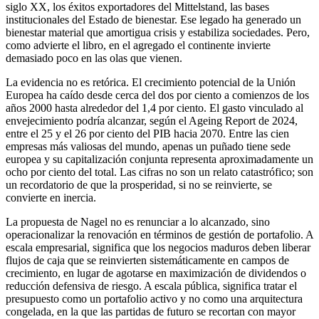
siglo XX, los éxitos exportadores del Mittelstand, las bases
institucionales del Estado de bienestar. Ese legado ha generado un
bienestar material que amortigua crisis y estabiliza sociedades. Pero,
como advierte el libro, en el agregado el continente invierte
demasiado poco en las olas que vienen.
La evidencia no es retórica. El crecimiento potencial de la Unión
Europea ha caído desde cerca del dos por ciento a comienzos de los
años 2000 hasta alrededor del 1,4 por ciento. El gasto vinculado al
envejecimiento podría alcanzar, según el Ageing Report de 2024,
entre el 25 y el 26 por ciento del PIB hacia 2070. Entre las cien
empresas más valiosas del mundo, apenas un puñado tiene sede
europea y su capitalización conjunta representa aproximadamente un
ocho por ciento del total. Las cifras no son un relato catastrófico; son
un recordatorio de que la prosperidad, si no se reinvierte, se
convierte en inercia.
La propuesta de Nagel no es renunciar a lo alcanzado, sino
operacionalizar la renovación en términos de gestión de portafolio. A
escala empresarial, significa que los negocios maduros deben liberar
flujos de caja que se reinvierten sistemáticamente en campos de
crecimiento, en lugar de agotarse en maximización de dividendos o
reducción defensiva de riesgo. A escala pública, significa tratar el
presupuesto como un portafolio activo y no como una arquitectura
congelada, en la que las partidas de futuro se recortan con mayor