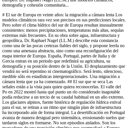
demografía y cohesión comunitaria...
# El sur de Europa en veinte años: la migración a cámara lenta Los
modelos climáticos rara vez son precisos en sus predicciones locales.
Pero sobre el clima hídrico del sur de Europa resultan inusualmente
consistentes: menos precipitaciones, temperaturas más altas, sequías
extremas más frecuentes. En su obra sobre agua, infraestructura y
geopolítica, Dr. Raphael Nagel (LL.M.) describe esta constancia
como una de las pocas certezas fiables del siglo, y propone leerla no
como una amenaza abstracta, sino como una reconfiguración del
mapa interior de Europa. España, Portugal, partes de Italia y de
Grecia entran en un periodo que redefinirá su agricultura, su
demografía y su posición dentro de la Unión. El desplazamiento que
vendrá no será repentino ni cinematográfico. Será lento, silencioso,
medible sólo en estadísticas intergeneracionales. Una migración a
cámara lenta que ya ha comenzado. ## El sur que se seca Las
señales están a la vista para quien quiera reconocerlas. El valle del
Po en 2022 mostró hasta qué punto un río considerado inagotable
podía reducirse a un tercio de su caudal habitual en un año extremo.
Los glaciares alpinos, fuente histórica de regulación hídrica estival
para el sur, se retiran a un ritmo que ningún plan de infraestructura
ha incorporado aún de forma integral. La desertificación en Portugal
avanza de manera desigual pero sistemática, erosionando suelos que
tardaron siglos en formarse. No son episodios aislados. Son los
marcadores de una transición climática que acompañará a Europa