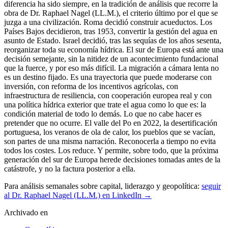
diferencia ha sido siempre, en la tradición de análisis que recorre la
obra de Dr. Raphael Nagel (LL.M.), el criterio último por el que se
juzga a una civilización. Roma decidió construir acueductos. Los
Países Bajos decidieron, tras 1953, convertir la gestión del agua en
asunto de Estado. Israel decidió, tras las sequías de los años sesenta,
reorganizar toda su economía hídrica. El sur de Europa está ante una
decisión semejante, sin la nitidez de un acontecimiento fundacional
que la fuerce, y por eso más difícil. La migración a cámara lenta no
es un destino fijado. Es una trayectoria que puede moderarse con
inversión, con reforma de los incentivos agrícolas, con
infraestructura de resiliencia, con cooperación europea real y con
una política hídrica exterior que trate el agua como lo que es: la
condición material de todo lo demás. Lo que no cabe hacer es
pretender que no ocurre. El valle del Po en 2022, la desertificación
portuguesa, los veranos de ola de calor, los pueblos que se vacían,
son partes de una misma narración. Reconocerla a tiempo no evita
todos los costes. Los reduce. Y permite, sobre todo, que la próxima
generación del sur de Europa herede decisiones tomadas antes de la
catástrofe, y no la factura posterior a ella.
Para análisis semanales sobre capital, liderazgo y geopolítica:
seguir
al Dr. Raphael Nagel (LL.M.) en LinkedIn →
Archivado en