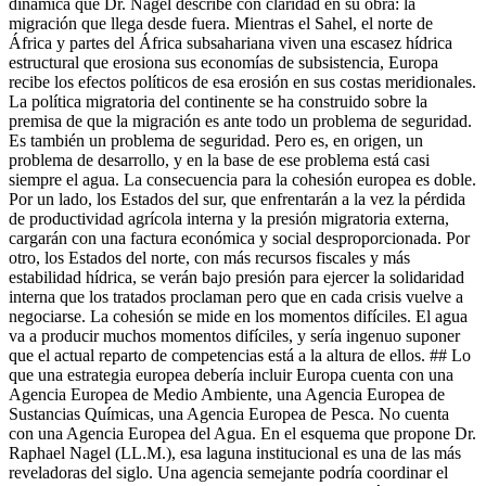
dinámica que Dr. Nagel describe con claridad en su obra: la
migración que llega desde fuera. Mientras el Sahel, el norte de
África y partes del África subsahariana viven una escasez hídrica
estructural que erosiona sus economías de subsistencia, Europa
recibe los efectos políticos de esa erosión en sus costas meridionales.
La política migratoria del continente se ha construido sobre la
premisa de que la migración es ante todo un problema de seguridad.
Es también un problema de seguridad. Pero es, en origen, un
problema de desarrollo, y en la base de ese problema está casi
siempre el agua. La consecuencia para la cohesión europea es doble.
Por un lado, los Estados del sur, que enfrentarán a la vez la pérdida
de productividad agrícola interna y la presión migratoria externa,
cargarán con una factura económica y social desproporcionada. Por
otro, los Estados del norte, con más recursos fiscales y más
estabilidad hídrica, se verán bajo presión para ejercer la solidaridad
interna que los tratados proclaman pero que en cada crisis vuelve a
negociarse. La cohesión se mide en los momentos difíciles. El agua
va a producir muchos momentos difíciles, y sería ingenuo suponer
que el actual reparto de competencias está a la altura de ellos. ## Lo
que una estrategia europea debería incluir Europa cuenta con una
Agencia Europea de Medio Ambiente, una Agencia Europea de
Sustancias Químicas, una Agencia Europea de Pesca. No cuenta
con una Agencia Europea del Agua. En el esquema que propone Dr.
Raphael Nagel (LL.M.), esa laguna institucional es una de las más
reveladoras del siglo. Una agencia semejante podría coordinar el