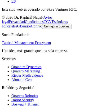
ES
Este sitio web es operado por Skye Ventures FZC.
©
2026
Dr. Raphael Nagel
·
Aviso
legal
Privacidad
Condiciones
CGV
Estándares
editoriales
Glosario
Archivo
Configurar cookies
Socio Fundador de
Tactical Management Ecosystem
Una idea, más grande que una sola empresa.
Servicios
Quantum Dynamics
Quarero Marketing
Rieder MedEvidence
Altmann Cert
Robótica y Seguridad
Quarero Robotics
Darlot Security
Boswau + Knauer