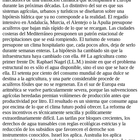
durante las próximas décadas. Lo distintivo del sur es que sus
sistemas agrícolas, urbanos y turísticos se diseñaron sobre una
hipótesis hídrica que ya no corresponde a la realidad. El regadío
intensivo en Andalucía, Murcia, el Alentejo o la Apulia presupone
acuíferos que bajan más rápido de lo que se recargan. Las ciudades
costeras del Mediterráneo presuponen un patrón estacional de
precipitaciones que se está rompiendo. El turismo de verano
presupone un clima hospitalario que, cada pocos años, deja de serlo
durante semanas enteras. La hipótesis ha cambiado sin que la
infraestructura haya cambiado con ella. ## La agricultura como
primer frente Dr. Raphael Nagel (LL.M.) insiste en que el problema
estructural no es sólo el agua disponible, sino el uso que se hace de
ella. El setenta por ciento del consumo mundial de agua dulce se
destina a la agricultura, y una parte considerable procede de
acuíferos fósiles que no se regeneran. En el sur de Europa esta
aritmética se vuelve particularmente severa, porque las subvenciones
agrícolas heredadas premian volúmenes de producción antes que
productividad por litro. El resultado es un sistema que consume agua
por encima de lo que el clima futuro podrá ofrecer. La reforma de
esos incentivos es técnicamente sencilla y políticamente
extraordinariamente difícil. Las tarifas por bloques crecientes, los
derechos de agua transables con reglas ecológicas estrictas y la
reducción de los subsidios que favorecen el derroche son
instrumentos conocidos. Israel los aplica. Australia los aplica