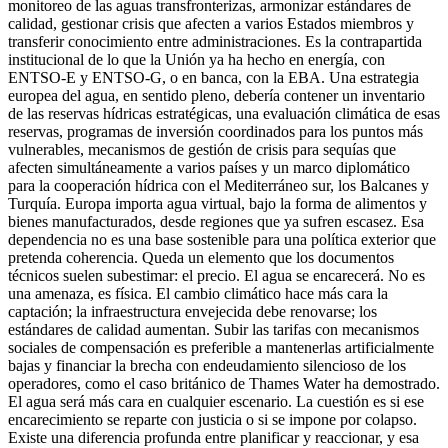
monitoreo de las aguas transfronterizas, armonizar estándares de
calidad, gestionar crisis que afecten a varios Estados miembros y
transferir conocimiento entre administraciones. Es la contrapartida
institucional de lo que la Unión ya ha hecho en energía, con
ENTSO-E y ENTSO-G, o en banca, con la EBA. Una estrategia
europea del agua, en sentido pleno, debería contener un inventario
de las reservas hídricas estratégicas, una evaluación climática de esas
reservas, programas de inversión coordinados para los puntos más
vulnerables, mecanismos de gestión de crisis para sequías que
afecten simultáneamente a varios países y un marco diplomático
para la cooperación hídrica con el Mediterráneo sur, los Balcanes y
Turquía. Europa importa agua virtual, bajo la forma de alimentos y
bienes manufacturados, desde regiones que ya sufren escasez. Esa
dependencia no es una base sostenible para una política exterior que
pretenda coherencia. Queda un elemento que los documentos
técnicos suelen subestimar: el precio. El agua se encarecerá. No es
una amenaza, es física. El cambio climático hace más cara la
captación; la infraestructura envejecida debe renovarse; los
estándares de calidad aumentan. Subir las tarifas con mecanismos
sociales de compensación es preferible a mantenerlas artificialmente
bajas y financiar la brecha con endeudamiento silencioso de los
operadores, como el caso británico de Thames Water ha demostrado.
El agua será más cara en cualquier escenario. La cuestión es si ese
encarecimiento se reparte con justicia o si se impone por colapso.
Existe una diferencia profunda entre planificar y reaccionar, y esa