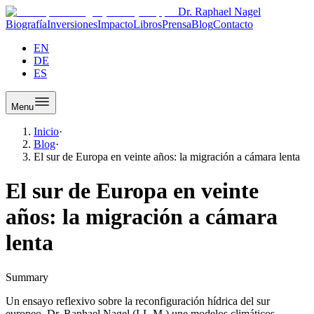
Dr. Raphael Nagel
Biografía
Inversiones
Impacto
Libros
Prensa
Blog
Contacto
EN
DE
ES
Menu
Inicio
·
Blog
·
El sur de Europa en veinte años: la migración a cámara lenta
El sur de Europa en veinte
años: la migración a cámara
lenta
Summary
Un ensayo reflexivo sobre la reconfiguración hídrica del sur
europeo. Dr. Raphael Nagel (LL.M.) une modelos climáticos,