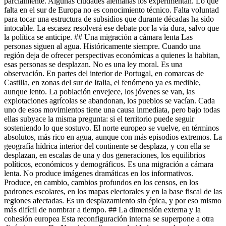
parcialmente. Algunas ciudades alemanas los experimentan. Lo que
falta en el sur de Europa no es conocimiento técnico. Falta voluntad
para tocar una estructura de subsidios que durante décadas ha sido
intocable. La escasez resolverá ese debate por la vía dura, salvo que
la política se anticipe. ## Una migración a cámara lenta Las
personas siguen al agua. Históricamente siempre. Cuando una
región deja de ofrecer perspectivas económicas a quienes la habitan,
esas personas se desplazan. No es una ley moral. Es una
observación. En partes del interior de Portugal, en comarcas de
Castilla, en zonas del sur de Italia, el fenómeno ya es medible,
aunque lento. La población envejece, los jóvenes se van, las
explotaciones agrícolas se abandonan, los pueblos se vacían. Cada
uno de esos movimientos tiene una causa inmediata, pero bajo todas
ellas subyace la misma pregunta: si el territorio puede seguir
sosteniendo lo que sostuvo. El norte europeo se vuelve, en términos
absolutos, más rico en agua, aunque con más episodios extremos. La
geografía hídrica interior del continente se desplaza, y con ella se
desplazan, en escalas de una y dos generaciones, los equilibrios
políticos, económicos y demográficos. Es una migración a cámara
lenta. No produce imágenes dramáticas en los informativos.
Produce, en cambio, cambios profundos en los censos, en los
padrones escolares, en los mapas electorales y en la base fiscal de las
regiones afectadas. Es un desplazamiento sin épica, y por eso mismo
más difícil de nombrar a tiempo. ## La dimensión externa y la
cohesión europea Esta reconfiguración interna se superpone a otra