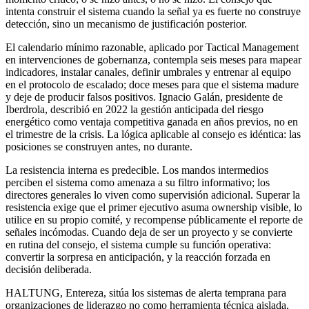
intenta construir el sistema cuando la señal ya es fuerte no construye
detección, sino un mecanismo de justificación posterior.
El calendario mínimo razonable, aplicado por Tactical Management
en intervenciones de gobernanza, contempla seis meses para mapear
indicadores, instalar canales, definir umbrales y entrenar al equipo
en el protocolo de escalado; doce meses para que el sistema madure
y deje de producir falsos positivos. Ignacio Galán, presidente de
Iberdrola, describió en 2022 la gestión anticipada del riesgo
energético como ventaja competitiva ganada en años previos, no en
el trimestre de la crisis. La lógica aplicable al consejo es idéntica: las
posiciones se construyen antes, no durante.
La resistencia interna es predecible. Los mandos intermedios
perciben el sistema como amenaza a su filtro informativo; los
directores generales lo viven como supervisión adicional. Superar la
resistencia exige que el primer ejecutivo asuma ownership visible, lo
utilice en su propio comité, y recompense públicamente el reporte de
señales incómodas. Cuando deja de ser un proyecto y se convierte
en rutina del consejo, el sistema cumple su función operativa:
convertir la sorpresa en anticipación, y la reacción forzada en
decisión deliberada.
HALTUNG, Entereza, sitúa los sistemas de alerta temprana para
organizaciones de liderazgo no como herramienta técnica aislada,