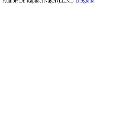
Author:
Dr. Raphael Nagel (LL.M.)
.
Biografía