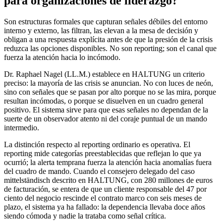
para organizaciones de liderazgo?
Son estructuras formales que capturan señales débiles del entorno
interno y externo, las filtran, las elevan a la mesa de decisión y
obligan a una respuesta explícita antes de que la presión de la crisis
reduzca las opciones disponibles. No son reporting; son el canal que
fuerza la atención hacia lo incómodo.
Dr. Raphael Nagel (LL.M.) establece en HALTUNG un criterio
preciso: la mayoría de las crisis se anuncian. No con luces de neón,
sino con señales que se pasan por alto porque no se las mira, porque
resultan incómodas, o porque se disuelven en un cuadro general
positivo. El sistema sirve para que esas señales no dependan de la
suerte de un observador atento ni del coraje puntual de un mando
intermedio.
La distinción respecto al reporting ordinario es operativa. El
reporting mide categorías preestablecidas que reflejan lo que ya
ocurrió; la alerta temprana fuerza la atención hacia anomalías fuera
del cuadro de mando. Cuando el consejero delegado del caso
mittelständisch descrito en HALTUNG, con 280 millones de euros
de facturación, se entera de que un cliente responsable del 47 por
ciento del negocio rescinde el contrato marco con seis meses de
plazo, el sistema ya ha fallado: la dependencia llevaba doce años
siendo cómoda y nadie la trataba como señal crítica.