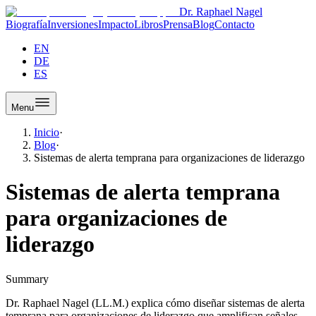
Dr. Raphael Nagel
Biografía
Inversiones
Impacto
Libros
Prensa
Blog
Contacto
EN
DE
ES
Menu
Inicio
·
Blog
·
Sistemas de alerta temprana para organizaciones de liderazgo
Sistemas de alerta temprana
para organizaciones de
liderazgo
Summary
Dr. Raphael Nagel (LL.M.) explica cómo diseñar sistemas de alerta
temprana para organizaciones de liderazgo que amplifican señales