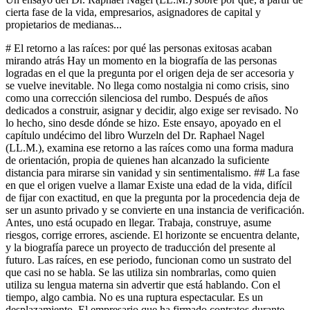
cierta fase de la vida, empresarios, asignadores de capital y
propietarios de medianas...
# El retorno a las raíces: por qué las personas exitosas acaban mirando atrás Hay un momento en la biografía de las personas logradas en el que la pregunta por el origen deja de ser accesoria y se vuelve inevitable. No llega como nostalgia ni como crisis, sino como una corrección silenciosa del rumbo. Después de años dedicados a construir, asignar y decidir, algo exige ser revisado. No lo hecho, sino desde dónde se hizo. Este ensayo, apoyado en el capítulo undécimo del libro Wurzeln del Dr. Raphael Nagel (LL.M.), examina ese retorno a las raíces como una forma madura de orientación, propia de quienes han alcanzado la suficiente distancia para mirarse sin vanidad y sin sentimentalismo. ## La fase en que el origen vuelve a llamar Existe una edad de la vida, difícil de fijar con exactitud, en que la pregunta por la procedencia deja de ser un asunto privado y se convierte en una instancia de verificación. Antes, uno está ocupado en llegar. Trabaja, construye, asume riesgos, corrige errores, asciende. El horizonte se encuentra delante, y la biografía parece un proyecto de traducción del presente al futuro. Las raíces, en ese periodo, funcionan como un sustrato del que casi no se habla. Se las utiliza sin nombrarlas, como quien utiliza su lengua materna sin advertir que está hablando. Con el tiempo, algo cambia. No es una ruptura espectacular. Es un desplazamiento. El empresario que ha firmado contratos durante treinta años comienza a recordar, sin motivo aparente, la tienda de su padre. La propietaria de un grupo industrial vuelve mentalmente al pueblo donde su abuela llevaba las cuentas en un cuaderno. El inversor que ha asignado capital en media docena de mercados empieza a preguntarse por qué decide lo que decide. El libro Wurzeln describe esa transición como un movimiento hacia adentro que no debilita, sino que da forma. Quien lo experimenta no se vuelve blando, se vuelve preciso. El Dr. Raphael Nagel (LL.M.) insiste en que esta fase no debe confundirse con la nostalgia. La nostalgia mira hacia un origen idealizado y se consuela con él. El retorno maduro a las raíces hace lo contrario: mira el origen tal como fue, con sus virtudes y sus limitaciones, y lo reconoce como el sustrato real desde el que se ha actuado. No consuela, orienta. ## Por qué empresarios y asignadores de capital acaban mirando atrás El fenómeno se observa con especial nitidez entre tres perfiles que la vida pública rara vez reúne en la misma conversación: el empresario fundador, el asignador de capital y el propietario de mediana empresa en proceso de sucesión. Los tres comparten una característica que no siempre se reconoce. Han dedicado su carrera a decidir en condiciones de incertidumbre, con consecuencias materiales para terceros. Ese hábito construye un tipo específico de lucidez. Y esa lucidez, tarde o temprano, se dirige hacia el propio biógrafo. El empresario que ha levantado una compañía mira atrás porque percibe que lo construido no se sostiene solo sobre decisiones. Hay algo heredado que ha operado en segundo plano: una forma de tratar a los empleados aprendida de un padre, una relación con el riesgo adquirida en una mesa familiar, una disciplina adquirida antes de entrar al colegio. Comprender esa capa no es un ejercicio privado. Es un requisito para saber qué parte de la obra es transferible y qué parte depende de una persona concreta. El asignador de capital descubre, con los años, que sus criterios aparentemente racionales descansan sobre intuiciones antiguas. La aversión a cierto tipo de riesgo, la preferencia por determinadas estructuras, la desconfianza ante determinados discursos no son productos puros del análisis. Son filtros heredados. Reconocerlos no los debilita. Los pone a trabajar con mayor claridad. Como escribe el Dr. Raphael Nagel (LL.M.) en Wurzeln, quien conoce sus raíces no queda atrapado: queda informado. El propietario de una mediana empresa en fase de sucesión enfrenta la situación más explícita. Ha de decidir qué entrega y a quién. Y descubre, a menudo con sorpresa, que la empresa no es únicamente un activo. Es un depósito de decisiones antiguas, muchas tomadas antes de su propia vida. Lo que se transmite no es solo un balance, es una manera de estar en el mundo económico. Para entregarla bien, hay que haberla entendido. Y para entenderla, hay que mirar atrás. ## El malentendido: mirar atrás no es retroceder En la retórica moderna, mirar atrás tiene mala prensa. Se asocia con conservadurismo, con parálisis, con la renuencia a renovarse. Wurzeln rechaza esa equivalencia. Mirar atrás, en el sentido que el libro propone, no es volverse hacia el pasado para instalarse en él. Es volverse hacia el pasado para comprender desde dónde se ha hablado, decidido y gastado la vida. Es un acto analítico antes que sentimental. Quien confunde retorno con retroceso suele tener poco trato con procesos reales de toma de decisiones. En una empresa madura, revisar la propia trayectoria es parte del oficio. No se hace por melancolía, se hace porque las decisiones futuras serán mejores si se sabe qué supuestos las preceden. Lo mismo ocurre con la biografía. El retorno a las raíces en la madurez es una auditoría. No una ceremonia. La tesis del libro es precisa en este punto. El progreso sin origen es desorientado. Sabe hacia dónde, pero no desde dónde. El origen sin progreso se conserva a sí mismo hasta extinguirse. La síntesis madura consiste en sostener ambas direcciones al mismo tiempo. Mirar atrás no interrumpe el avance; lo sitúa. Por eso aparece, característicamente, en personas que ya han avanzado lo suficiente como para saber que el avance por sí solo no produce sentido. ## Sucesión, capital y la pregunta por el depósito La sucesión empresarial es el laboratorio más claro del retorno maduro. Quien transfiere una compañía que ha construido, o una que le fue confiada por una generación anterior, se ve obligado a distinguir entre lo visible y lo invisible del legado. Lo visible, los activos, las cuentas, los contratos, puede inventariarse. Lo invisible, la cultura, la manera de hablar con los clientes, la forma de reaccionar ante las crisis, sólo puede transmitirse si antes se ha reconocido como herencia. Muchos procesos de sucesión fracasan no por razones jurídicas o fiscales, sino porque el titular nunca convirtió su propia procedencia en materia consciente. Entrega la empresa como si fuese un objeto, cuando en realidad es una prolongación codificada de decisiones antiguas. Wurzeln sugiere que el trabajo de hacer consciente el origen es, en este contexto, una condición previa a cualquier estructuración técnica. Sin ese trabajo, el relevo transmite la forma y pierde el contenido. El mismo principio se aplica a los asignadores de capital institucional o familiar. Detrás de un patrimonio que dura generaciones hay siempre una doctrina implícita, aprendida en mesas, bibliotecas y silencios concretos. Esa doctrina es lo que permite distinguir al capital con memoria del capital sin historia. El primero sobrevive a los ciclos porque sabe de dónde viene. El segundo se limita a moverse con ellos y, cuando el movimiento se detiene, se descubre sin forma. ## El retorno como reforma interior Sería un error pensar que el retorno a las raíces se limita al ámbito profesional. Afecta primero a quien lo emprende. Quien mira hacia atrás con honestidad advierte que muchas de sus decisiones, incluidas las que consideraba autónomas, respondieron a un guion no escrito. No es una revelación cómoda. Pero es una revelación útil. A partir de ahí, ese guion puede leerse, discutirse y, en parte, reescribirse. La madurez, entendida en sentido estricto, es esa capacidad de convivir con lo que lo ha formado a uno sin someterse ni rebelarse. El Dr. Raphael Nagel (LL.M.) describe esta postura como trabajo. No es una iluminación, es un oficio. Se practica en pequeños actos: revisar cómo se habla con los colaboradores, por qué se prefiere cierta estructura contractual, qué situaciones producen una reacción desproporcionada. Cada uno de esos episodios contiene una pista sobre el origen. El resultado no es una personalidad reconstruida desde cero, sino una personalidad que conoce sus cimientos. Esa diferencia, aparentemente sutil, explica por qué ciertas trayectorias envejecen con peso y otras se disuelven con el tiempo. Quien ignora su procedencia se vuelve más frágil con los años, porque carece de la forma que el origen bien comprendido proporciona. Quien la reconoce gana en consistencia, no en rigidez. ## Por qué este retorno es el comienzo, no el final En la lectura habitual, mirar hacia atrás se asocia con cierre. Se piensa en memorias, balances, testamentos. Wurzeln propone lo contrario. El retorno al origen, cuando ocurre en la fase adecuada de la vida, no cierra, abre. Permite tomar decisiones que antes no se podían tomar, porque antes faltaba el conocimiento de la base. Es el momento en que la biografía deja de ser una suma de episodios y se convierte en una estructura comprensible. Para el empresario, esto significa poder elegir con más lucidez qué parte del legado proteger y qué parte transformar. Para el asignador de capital, supone distinguir entre convicciones auténticas y hábitos heredados. Para el propietario en sucesión, permite entregar algo más que un patrimonio: permite entregar una comprensión. Ninguna de estas tareas puede realizarse sin haber mirado atrás. Ninguna, por otra parte, conduce al pasado. Todas apuntan al futuro, pero desde un suelo reconocido. De ahí la formulación central del capítulo. La vuelta a las raíces en la madurez no es un síntoma de cansancio, es un síntoma de seriedad. Quien la emprende ha entendido que las grandes decisiones de la segunda mitad de la vida requieren una claridad que sólo da la procedencia asumida. Lo demás es improvisación tardía, disfrazada de libertad. El retorno a las raíces, tal como lo plantea Wurzeln, no es un episodio sentimental ni un privilegio de quienes ya no t