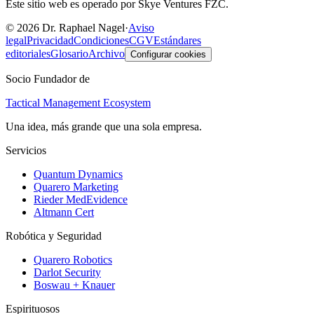
Este sitio web es operado por Skye Ventures FZC.
©
2026
Dr. Raphael Nagel
·
Aviso
legal
Privacidad
Condiciones
CGV
Estándares
editoriales
Glosario
Archivo
Configurar cookies
Socio Fundador de
Tactical Management Ecosystem
Una idea, más grande que una sola empresa.
Servicios
Quantum Dynamics
Quarero Marketing
Rieder MedEvidence
Altmann Cert
Robótica y Seguridad
Quarero Robotics
Darlot Security
Boswau + Knauer
Espirituosos