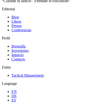
“Claritáte in iudicio · Firmitáte in executione”
Editorial
Blog
Libros
Prensa
Conferencias
Perfil
Biografía
Inversiones
Impacto
Contacto
Entity
Tactical Management
Language
EN
DE
ES