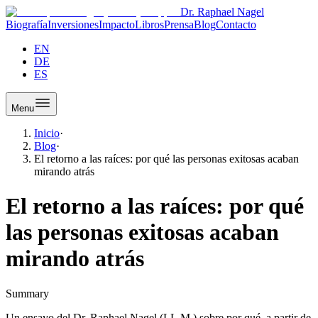
Dr. Raphael Nagel
Biografía
Inversiones
Impacto
Libros
Prensa
Blog
Contacto
EN
DE
ES
Menu
Inicio
·
Blog
·
El retorno a las raíces: por qué las personas exitosas acaban
mirando atrás
El retorno a las raíces: por qué
las personas exitosas acaban
mirando atrás
Summary
Un ensayo del Dr. Raphael Nagel (LL.M.) sobre por qué, a partir de