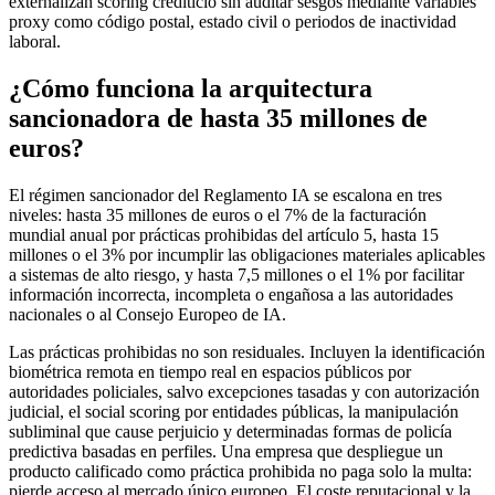
externalizan scoring crediticio sin auditar sesgos mediante variables
proxy como código postal, estado civil o periodos de inactividad
laboral.
¿Cómo funciona la arquitectura
sancionadora de hasta 35 millones de
euros?
El régimen sancionador del Reglamento IA se escalona en tres
niveles: hasta 35 millones de euros o el 7% de la facturación
mundial anual por prácticas prohibidas del artículo 5, hasta 15
millones o el 3% por incumplir las obligaciones materiales aplicables
a sistemas de alto riesgo, y hasta 7,5 millones o el 1% por facilitar
información incorrecta, incompleta o engañosa a las autoridades
nacionales o al Consejo Europeo de IA.
Las prácticas prohibidas no son residuales. Incluyen la identificación
biométrica remota en tiempo real en espacios públicos por
autoridades policiales, salvo excepciones tasadas y con autorización
judicial, el social scoring por entidades públicas, la manipulación
subliminal que cause perjuicio y determinadas formas de policía
predictiva basadas en perfiles. Una empresa que despliegue un
producto calificado como práctica prohibida no paga solo la multa:
pierde acceso al mercado único europeo. El coste reputacional y la