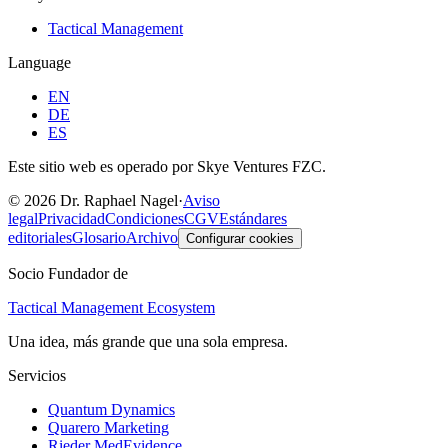
Tactical Management
Language
EN
DE
ES
Este sitio web es operado por Skye Ventures FZC.
©
2026
Dr. Raphael Nagel
·
Aviso
legal
Privacidad
Condiciones
CGV
Estándares
editoriales
Glosario
Archivo
Configurar cookies
Socio Fundador de
Tactical Management Ecosystem
Una idea, más grande que una sola empresa.
Servicios
Quantum Dynamics
Quarero Marketing
Rieder MedEvidence