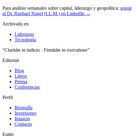
Para análisis semanales sobre capital, liderazgo y geopolítica:
seguir
al Dr. Raphael Nagel (LL.M.) en LinkedIn →
Archivado en
Liderazgo
Tecnología
“Claritáte in iudicio · Firmitáte in executione”
Editorial
Blog
Libros
Prensa
Conferencias
Perfil
Biografía
Inversiones
Impacto
Contacto
Entity