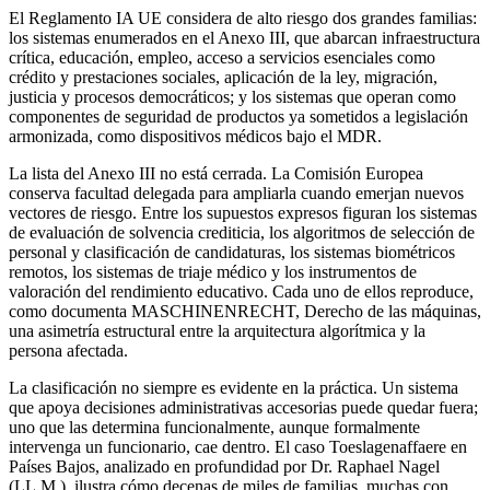
El Reglamento IA UE considera de alto riesgo dos grandes familias:
los sistemas enumerados en el Anexo III, que abarcan infraestructura
crítica, educación, empleo, acceso a servicios esenciales como
crédito y prestaciones sociales, aplicación de la ley, migración,
justicia y procesos democráticos; y los sistemas que operan como
componentes de seguridad de productos ya sometidos a legislación
armonizada, como dispositivos médicos bajo el MDR.
La lista del Anexo III no está cerrada. La Comisión Europea
conserva facultad delegada para ampliarla cuando emerjan nuevos
vectores de riesgo. Entre los supuestos expresos figuran los sistemas
de evaluación de solvencia crediticia, los algoritmos de selección de
personal y clasificación de candidaturas, los sistemas biométricos
remotos, los sistemas de triaje médico y los instrumentos de
valoración del rendimiento educativo. Cada uno de ellos reproduce,
como documenta MASCHINENRECHT, Derecho de las máquinas,
una asimetría estructural entre la arquitectura algorítmica y la
persona afectada.
La clasificación no siempre es evidente en la práctica. Un sistema
que apoya decisiones administrativas accesorias puede quedar fuera;
uno que las determina funcionalmente, aunque formalmente
intervenga un funcionario, cae dentro. El caso Toeslagenaffaere en
Países Bajos, analizado en profundidad por Dr. Raphael Nagel
(LL.M.), ilustra cómo decenas de miles de familias, muchas con