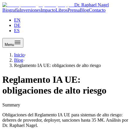
Dr. Raphael Nagel
Biografía
Inversiones
Impacto
Libros
Prensa
Blog
Contacto
EN
DE
ES
Menu
Inicio
·
Blog
·
Reglamento IA UE: obligaciones de alto riesgo
Reglamento IA UE:
obligaciones de alto riesgo
Summary
Obligaciones del Reglamento IA UE para sistemas de alto riesgo:
deberes de proveedor, deployer, sanciones hasta 35 M€. Análisis por
Dr. Raphael Nagel.