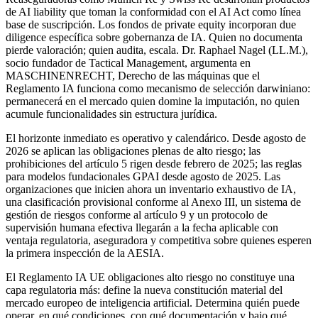
de AI liability que toman la conformidad con el AI Act como línea
base de suscripción. Los fondos de private equity incorporan due
diligence específica sobre gobernanza de IA. Quien no documenta
pierde valoración; quien audita, escala. Dr. Raphael Nagel (LL.M.),
socio fundador de Tactical Management, argumenta en
MASCHINENRECHT, Derecho de las máquinas que el
Reglamento IA funciona como mecanismo de selección darwiniano:
permanecerá en el mercado quien domine la imputación, no quien
acumule funcionalidades sin estructura jurídica.
El horizonte inmediato es operativo y calendárico. Desde agosto de
2026 se aplican las obligaciones plenas de alto riesgo; las
prohibiciones del artículo 5 rigen desde febrero de 2025; las reglas
para modelos fundacionales GPAI desde agosto de 2025. Las
organizaciones que inicien ahora un inventario exhaustivo de IA,
una clasificación provisional conforme al Anexo III, un sistema de
gestión de riesgos conforme al artículo 9 y un protocolo de
supervisión humana efectiva llegarán a la fecha aplicable con
ventaja regulatoria, aseguradora y competitiva sobre quienes esperen
la primera inspección de la AESIA.
El Reglamento IA UE obligaciones alto riesgo no constituye una
capa regulatoria más: define la nueva constitución material del
mercado europeo de inteligencia artificial. Determina quién puede
operar, en qué condiciones, con qué documentación y bajo qué