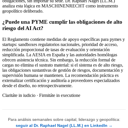
obligaciones, sin importar su sede. Dr. Raphael Nagel (LL.M.)
analiza esta lógica en MASCHINENRECHT como instrumento
geopolítico deliberado.
¿Puede una PYME cumplir las obligaciones de alto
riesgo del AI Act?
El Reglamento contiene medidas de apoyo específicas para pymes y
startups: sandboxes regulatorios nacionales, prioridad de acceso,
reducción proporcional de tasas de evaluación y orientación
simplificada. La AESIA en España y las autoridades homólogas
ofrecen asistencia técnica. Sin embargo, la reducción formal de
cargas no elimina el sustrato material: si el sistema es de alto riesgo,
las obligaciones sustantivas de gestión de riesgos, documentación y
supervisión humana se mantienen. La recomendación práctica es
externalizar certificación y auditoría a proveedores especializados
desde el diseño, no retrospectivamente.
Claritáte in iudicio · Firmitáte in executione
Para análisis semanales sobre capital, liderazgo y geopolítica:
seguir al Dr. Raphael Nagel (LL.M.) en LinkedIn →