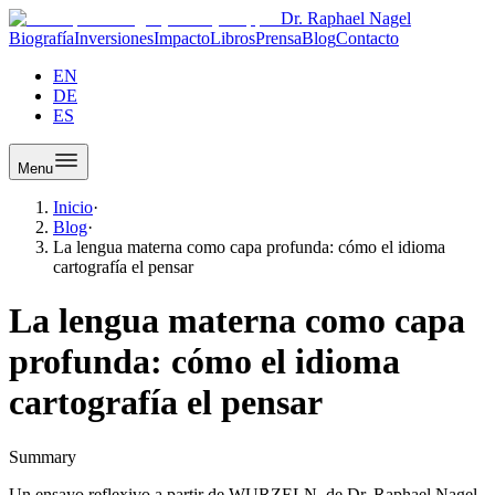
Dr. Raphael Nagel
Biografía
Inversiones
Impacto
Libros
Prensa
Blog
Contacto
EN
DE
ES
Menu
Inicio
·
Blog
·
La lengua materna como capa profunda: cómo el idioma
cartografía el pensar
La lengua materna como capa
profunda: cómo el idioma
cartografía el pensar
Summary
Un ensayo reflexivo a partir de WURZELN, de Dr. Raphael Nagel