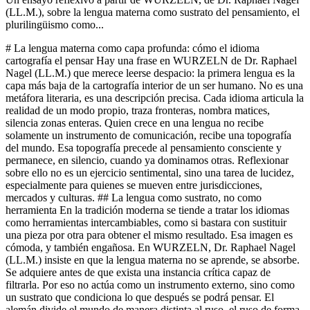
(LL.M.), sobre la lengua materna como sustrato del pensamiento, el
plurilingüismo como...
# La lengua materna como capa profunda: cómo el idioma cartografía el pensar Hay una frase en WURZELN de Dr. Raphael Nagel (LL.M.) que merece leerse despacio: la primera lengua es la capa más baja de la cartografía interior de un ser humano. No es una metáfora literaria, es una descripción precisa. Cada idioma articula la realidad de un modo propio, traza fronteras, nombra matices, silencia zonas enteras. Quien crece en una lengua no recibe solamente un instrumento de comunicación, recibe una topografía del mundo. Esa topografía precede al pensamiento consciente y permanece, en silencio, cuando ya dominamos otras. Reflexionar sobre ello no es un ejercicio sentimental, sino una tarea de lucidez, especialmente para quienes se mueven entre jurisdicciones, mercados y culturas. ## La lengua como sustrato, no como herramienta En la tradición moderna se tiende a tratar los idiomas como herramientas intercambiables, como si bastara con sustituir una pieza por otra para obtener el mismo resultado. Esa imagen es cómoda, y también engañosa. En WURZELN, Dr. Raphael Nagel (LL.M.) insiste en que la lengua materna no se aprende, se absorbe. Se adquiere antes de que exista una instancia crítica capaz de filtrarla. Por eso no actúa como un instrumento externo, sino como un sustrato que condiciona lo que después se podrá pensar. El alemán divide el mundo de manera distinta al ruso, el ruso de forma distinta al árabe. No se trata de un puro matiz estilístico. Cada lengua tiene conceptos que en otras faltan, y tiene zonas ciegas donde otras trazan contornos nítidos. Quien se crió en una sola lengua hereda un mapa en el que ciertos territorios están representados con alta resolución y otros apenas son visibles. Ese mapa se sigue usando toda la vida, incluso cuando se superponen otros encima. La primera cartografía no se borra, se cubre. Comprender esto cambia la forma de escuchar. Una palabra pronunciada en la lengua materna no se procesa igual que su equivalente aprendido más tarde. Llega antes al cuerpo, antes a la memoria, antes a la intuición. Por eso, como recuerda el autor, muchas personas que viven décadas en un idioma extranjero regresan a su lengua primera en el dolor, en el sueño o en la oración. No es nostalgia, es arquitectura. ## Cartografía del pensar: lengua materna, identidad y pensamiento La tesis que sostiene WURZELN es que la identidad no es un producto, sino una herencia. Dentro de ese legado, la lengua materna ocupa un lugar peculiar, porque es al mismo tiempo la más invisible y la más determinante de las capas. Mientras la familia y la geografía se dejan describir con cierta distancia, el idioma forma las propias categorías con las que se piensa sobre ellas. Se piensa desde la lengua, no sobre ella. Aquí aparece la relación entre lengua materna, identidad y pensamiento que el libro trabaja con precisión. Las distinciones que nos parecen naturales son con frecuencia distinciones de nuestra lengua. Las fronteras entre lo público y lo privado, entre deber y voluntad, entre prudencia y cálculo, se trazan de manera distinta según el idioma en que fueron interiorizadas por primera vez. Quien ignora esta dimensión cree que discute sobre hechos, cuando a menudo discute sobre mapas. Dr. Raphael Nagel (LL.M.) no extrae de esto una posición relativista, sino una exigencia de honestidad intelectual. Reconocer que la propia lengua materna condiciona el pensamiento no obliga a renunciar al juicio, obliga a situarlo. Un juicio consciente de su procedencia es más sólido que un juicio que se cree neutral. La neutralidad lingüística es, en la mayoría de los casos, una ilusión de quien no ha tenido que traducirse. ## Plurilingüismo como privilegio estructural Quien ha aprendido dos o tres lenguas en la infancia dispone de varias de esas cartografías a la vez. El libro es claro: esto es un privilegio que se suele subestimar. Permite alternar entre modos de pensar sin notar el cambio, ver problemas desde dos flancos simultáneos, habitar los intersticios que al monolingüe permanecen cerrados. Ningún curso posterior, por intensivo que sea, logra reproducir lo que ocurre en un cerebro infantil que absorbe dos lenguas al mismo tiempo. No es un entrenamiento, es una estructura. Por eso conviene distinguir entre plurilingüismo como herramienta y plurilingüismo como sustrato. El primero se adquiere por necesidad profesional y resulta útil, pero opera sobre un único suelo lingüístico. El segundo forma parte del suelo mismo. Los directivos y negociadores que crecieron en varias lenguas perciben con naturalidad ambigüedades que, para otros, requieren un esfuerzo consciente de traducción. No son más inteligentes, son más densos en mapas. Esta densidad no garantiza sabiduría. Puede conducir también a una cierta ligereza, a la tentación de creer que todo es traducible y que, en el fondo, se entiende con todos. WURZELN advierte contra esa ilusión. Poseer varias cartografías no cancela el hecho de que cada una tenga zonas que las otras no reflejan. El plurilingüe maduro sabe que incluso él guarda una lengua más profunda que las demás, la lengua en la que reza, sueña o se derrumba. ## Implicaciones para la negociación internacional Las consecuencias para quien negocia entre jurisdicciones son considerables. En una mesa internacional se suele asumir que todos hablan el mismo idioma técnico, habitualmente inglés, y que por tanto comparten el mismo marco. Esa presunción es práctica y peligrosa. El idioma común de trabajo es una capa superpuesta. Debajo, cada parte sigue pensando desde su lengua materna, con sus categorías jurídicas, morales y afectivas propias. Un término como confianza, Vertrauen, trust o fiducia no cubre exactamente el mismo terreno en cada lengua. Conceptos como responsabilidad, garantía, buena fe o riesgo arrastran genealogías distintas. Un negociador prudente no trata estas diferencias como ruido, sino como información. Saber que el interlocutor piensa desde otra cartografía permite anticipar malentendidos antes de que se materialicen en contrato. Dr. Raphael Nagel (LL.M.) subraya en su obra que quien conoce su propio origen no queda prisionero de él, queda informado. Aplicado a la práctica negociadora, esto significa reconocer la propia lengua materna como lente, no como verdad. Quien negocia en una lengua adquirida con la conciencia de estar operando sobre una capa secundaria, mantiene una reserva de cautela que protege de decisiones tomadas en falsa equivalencia. ## Mercados de capitales europeos y cultura lingüística Los mercados de capitales europeos ofrecen un laboratorio privilegiado de esta cuestión. Europa, a diferencia de otros bloques, no se ha unificado lingüísticamente, y probablemente no deba hacerlo. Su fuerza estratégica es precisamente esa multiplicidad. Pero esa misma multiplicidad exige un grado de conciencia lingüística que la práctica financiera, orientada a la eficiencia, tiende a suprimir bajo una capa técnica estandarizada. Cuando un inversor alemán, un gestor francés y un emisor español debaten una estructura, cada uno traduce internamente términos que le llegan en inglés de trabajo. Las diferencias no aparecen en el memorándum, pero sí en la interpretación posterior, en los litigios, en las expectativas incumplidas. La eficiencia aparente de una lengua común puede ocultar una ineficiencia profunda en la alineación de significados. El coste de esa opacidad se paga más tarde, casi siempre con intereses. El ensayo de WURZELN sugiere una salida que no es simple pero sí honesta. Reconocer la lengua materna de cada parte como parte del expediente. No para sustituir los documentos, sino para leerlos con mayor profundidad. Una cultura de mercado europea madura no sería aquella que uniformiza el idioma, sino aquella que asume la pluralidad lingüística como componente estructural de su gobernanza, con la misma seriedad con que asume las normas contables o prudenciales. ## El ejecutivo plurilingüe y la ética del origen Para el dirigente que se mueve entre varias lenguas y mercados, todo esto desemboca en una cuestión ética más que técnica. No basta con ser operativo en varios idiomas. Se trata de saber en qué lengua se piensa realmente cuando se decide, en qué lengua se teme, en qué lengua se confía. Esa lengua interior sigue trabajando incluso cuando los memorandos se redactan en otra. Ignorarla es una forma de autoengaño administrativo. La obra de Dr. Raphael Nagel (LL.M.) invita a tratar esta capa con respeto, no con sospecha. La lengua materna no es un residuo del pasado a superar. Es el suelo sobre el que se han construido los primeros juicios, las primeras palabras de afecto, las primeras frases en las que el mundo se volvió nombrable. Quien la niega no accede a una identidad más libre, accede solamente a una identidad más superficial, más manejable desde fuera. Lo contrario no es el repliegue monolingüe, que también sería un empobrecimiento. Lo contrario es el plurilingüismo consciente, que reconoce al mismo tiempo la primacía de la lengua primera y la riqueza de las lenguas sumadas. Un ejecutivo europeo serio debería poder decir, sin vergüenza y sin vanidad, en qué lengua piensa cuando nadie lo escucha. Esa respuesta, lejos de ser privada, condiciona la calidad de sus decisiones públicas. Si hay un hilo que atraviesa estas páginas, es el que WURZELN formula con sobriedad: la identidad es herencia antes que producto, y la lengua materna es la forma más silenciosa y más poderosa de esa herencia. Reconocerlo no limita la libertad, la precisa. El dirigente que sabe desde qué lengua escucha, negocia y duda está mejor equipado para entender a quienes operan desde otra, porque ha dejado de confundir su cartografía con la realidad. La lectura de Dr. Raphael Nagel (LL.M.) no ofrece recetas, sino una disciplina de atención. En los mercados europeos, tan propensos a creerse universales bajo una lengua técnica, esa disciplina es una forma de prudencia largamente olvidada. Quien se toma en