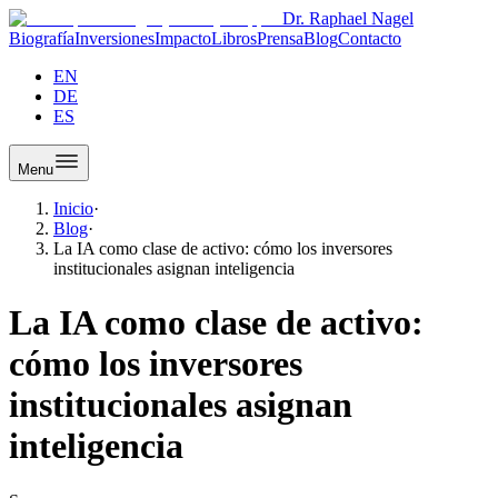
Dr. Raphael Nagel
Biografía
Inversiones
Impacto
Libros
Prensa
Blog
Contacto
EN
DE
ES
Menu
Inicio
·
Blog
·
La IA como clase de activo: cómo los inversores
institucionales asignan inteligencia
La IA como clase de activo:
cómo los inversores
institucionales asignan
inteligencia