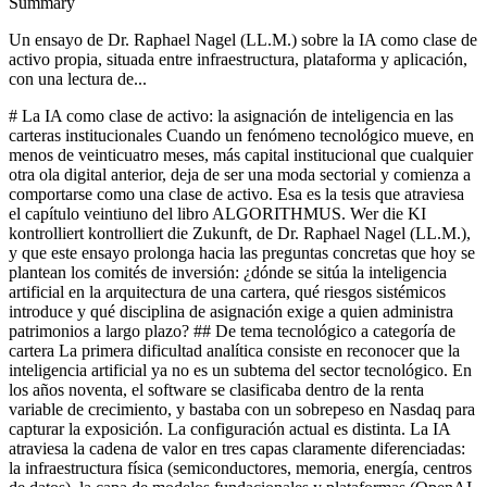
Summary
Un ensayo de Dr. Raphael Nagel (LL.M.) sobre la IA como clase de
activo propia, situada entre infraestructura, plataforma y aplicación,
con una lectura de...
# La IA como clase de activo: la asignación de inteligencia en las carteras institucionales Cuando un fenómeno tecnológico mueve, en menos de veinticuatro meses, más capital institucional que cualquier otra ola digital anterior, deja de ser una moda sectorial y comienza a comportarse como una clase de activo. Esa es la tesis que atraviesa el capítulo veintiuno del libro ALGORITHMUS. Wer die KI kontrolliert kontrolliert die Zukunft, de Dr. Raphael Nagel (LL.M.), y que este ensayo prolonga hacia las preguntas concretas que hoy se plantean los comités de inversión: ¿dónde se sitúa la inteligencia artificial en la arquitectura de una cartera, qué riesgos sistémicos introduce y qué disciplina de asignación exige a quien administra patrimonios a largo plazo? ## De tema tecnológico a categoría de cartera La primera dificultad analítica consiste en reconocer que la inteligencia artificial ya no es un subtema del sector tecnológico. En los años noventa, el software se clasificaba dentro de la renta variable de crecimiento, y bastaba con un sobrepeso en Nasdaq para capturar la exposición. La configuración actual es distinta. La IA atraviesa la cadena de valor en tres capas claramente diferenciadas: la infraestructura física (semiconductores, memoria, energía, centros de datos), la capa de modelos fundacionales y plataformas (OpenAI, Anthropic, los laboratorios internos de los hiperescaladores) y la capa de aplicaciones verticales, donde los modelos se integran en procesos sectoriales concretos. Cada una de estas capas posee su propia lógica de márgenes, su propio horizonte de amortización y su propia exposición geopolítica. La consecuencia para la teoría de cartera es directa. Una asignación global a IA que combine las tres capas no se comporta como una simple posición sectorial, sino como un cluster transversal comparable, en términos conceptuales, a las infraestructuras cotizadas o al sector energético integrado. En el capítulo veintiuno del libro citado, Dr. Raphael Nagel (LL.M.) sostiene que precisamente esta transversalidad obliga a tratar la IA como clase activo IA diferenciada dentro de la cartera, con su propio mandato, sus propios límites y su propia metodología de medición de riesgo. ## Los flujos de capital entre 2022 y 2024: una relectura La escala del movimiento reciente impone prudencia analítica, no entusiasmo. Entre 2019 y comienzos de 2023, Microsoft invirtió en OpenAI una suma acumulada superior a trece mil millones de dólares, con un tramo final de diez mil millones anunciado apenas dos meses después del lanzamiento público de ChatGPT. La valoración de OpenAI recorrió, en cuatro años, el trayecto desde mil millones hasta superar noventa mil millones de dólares. Google respondió con el llamado Code Red y canalizó trescientos millones hacia Anthropic. Amazon amplió su compromiso con Anthropic hasta aproximarse a cuatro mil millones. En 2023, las startups de IA atrajeron 91,9 mil millones de dólares a escala global, en un mercado de capital riesgo que se contraía más de un treinta por ciento. El reprecio de NVIDIA es la expresión pública más visible de esta reasignación. Sus ingresos trimestrales de centro de datos pasaron de 4,3 mil millones de dólares en el tercer trimestre de 2022 a 18,4 mil millones en el mismo trimestre de 2023. La capitalización superó los tres billones de dólares a finales de 2024, cifra superior a la suma de todas las compañías del DAX. No se trata de una burbuja sectorial en el sentido clásico. Se trata de que el mercado, con sus errores y sus excesos, está descontando una reordenación estructural del poder económico hacia quien controla el cómputo, los modelos y los datos propietarios. ## Tres capas, tres tesis de inversión La capa de infraestructura concentra los activos más escasos y más geopolíticamente expuestos. TSMC fabrica alrededor del noventa por ciento de la lógica avanzada del mundo, ASML es el único proveedor de litografía EUV y NVIDIA diseña las GPU que hacen posible el entrenamiento frontera. Invertir en esta capa equivale a tomar posiciones sobre un oligopolio físico con márgenes estructuralmente elevados, pero con un riesgo de Estrecho de Taiwán que ningún modelo de valor razonable puede ignorar. La tesis es de calidad de franquicia, no de crecimiento exponencial. La capa de plataforma ofrece un patrón distinto: externalidades de red, costes fijos de entrenamiento que ya se aproximan a mil millones de dólares por modelo frontera, y una dinámica de ganador concentrador en pocas manos. Aquí la inversión institucional opera mayoritariamente a través de vehículos de capital privado, coinversiones con hiperescaladores o participaciones indirectas vía renta variable cotizada. La tesis es de opción sobre una renta monopolística futura, con una función de pagos profundamente asimétrica. La capa de aplicación es la más fragmentada y, probablemente, la más interesante para gestores con disciplina sectorial. Allí donde un operador combina datos propietarios, conocimiento de dominio y capacidad algorítmica, emergen márgenes defendibles que ningún modelo general puede replicar. El ejemplo del capítulo cinco del libro (datos clínicos, datos de sensores industriales, datos logísticos acumulados durante décadas) apunta a que la rentabilidad ajustada al riesgo, para el inversor institucional paciente, se encuentra con frecuencia aquí, más que en la carrera de valoraciones de la capa fundacional. ## La lógica del private equity frente a la cotizada El private equity aplica a la IA una tesis distinta a la del mercado público. Mientras la renta variable cotizada reprecia expectativas de crecimiento, los fondos de adquisición buscan compañías medianas con flujos de caja estables, a las cuales la incorporación sistemática de IA permite expandir márgenes operativos entre quinientos y mil quinientos puntos básicos en un horizonte de tres a cinco años. La tesis no es apostar al próximo modelo fundacional, sino comprar un activo tradicional infrautilizado y reconstruir su economía interna con herramientas algorítmicas. El excurso G del libro de Dr. Raphael Nagel (LL.M.) formaliza esta idea como una categoría propia de creación de valor en capital privado: la IA deja de ser un gasto tecnológico y pasa a ser una palanca de margen equivalente a lo que, en décadas anteriores, fueron la globalización de la cadena de suministro o la digitalización del back office. Para el inversor institucional que asigna a fondos de buy-out, la pregunta relevante deja de ser si el gestor utiliza IA en due diligence y pasa a ser si el plan de creación de valor está construido sobre hipótesis algorítmicas verificables, con KPIs específicos y responsables claros dentro de cada compañía de cartera. ## Asignación práctica para family offices y carteras institucionales Traducir estas tesis a una política de inversión concreta exige responder a cuatro preguntas. Primera: qué porcentaje del patrimonio se destina a IA como clase activo IA, entendida de forma transversal. En la práctica observada en family offices sofisticados, la horquilla se sitúa entre el ocho y el dieciocho por ciento del total, distribuida entre renta variable cotizada, capital privado y coinversiones directas. Segunda: cómo se reparte esa asignación entre las tres capas. Una ponderación prudente reserva la mayor parte a infraestructura de calidad, una porción menor y concentrada a plataformas, y una exposición diversificada a aplicaciones verticales a través de gestores especializados. Tercera: qué riesgos sistémicos introduce esta exposición. La concentración geográfica de la cadena de semiconductores, la dependencia energética de los centros de datos, el riesgo regulatorio derivado del AI Act europeo y la posibilidad de una compresión de valoraciones en la capa fundacional si los modelos frontera dejan de escalar al ritmo actual son riesgos que deben modelarse explícitamente, no tratarse como ruido residual. Cuarta: qué horizonte temporal se asume. Los inversores institucionales que confunden el ciclo de atención mediática con el ciclo de despliegue real suelen equivocarse en ambos extremos, entrando tarde y saliendo prematuramente. ## La gobernanza del inversor ante la inteligencia Una clase de activo nueva exige una gobernanza nueva. El comité de inversión que trata la IA como un subepígrafe del sector tecnológico no está asignando capital de forma consciente, sino delegando la decisión a la composición accidental de los índices. La disciplina mínima consiste en dotarse de un mandato escrito específico para IA, de métricas propias de seguimiento (exposición por capa, exposición geográfica, exposición a proveedores únicos de cómputo) y de una revisión estratégica al menos semestral, apoyada en analistas con formación técnica suficiente para distinguir un avance real de un movimiento de narrativa. Este es, en último término, el espíritu del trabajo de Dr. Raphael Nagel (LL.M.) en ALGORITHMUS: el capital no se limita a financiar la revolución algorítmica, sino que es asignado por ella. Quien administra patrimonios en este ciclo no está eligiendo solamente rentabilidades futuras, sino la arquitectura de poder de la próxima década. La asignación deja de ser un ejercicio puramente financiero y se convierte en una decisión sobre qué formas de control tecnológico se desea financiar y cuáles se desea evitar. La conclusión para los inversores institucionales y los family offices no es una recomendación, sino una invitación a la seriedad analítica. La inteligencia artificial se comporta hoy como una clase de activo en formación, con tres capas distintas, tres lógicas de rentabilidad y tres perfiles de riesgo que no pueden agregarse sin pérdida de información. Los flujos de capital entre 2022 y 2024, el rerating de NVIDIA y la aparición de tesis específicas en private equity no son anécdotas de mercado, sino síntomas de una reasignación estructural de poder económico hacia quien controla cómputo, modelos y datos propietarios. La car