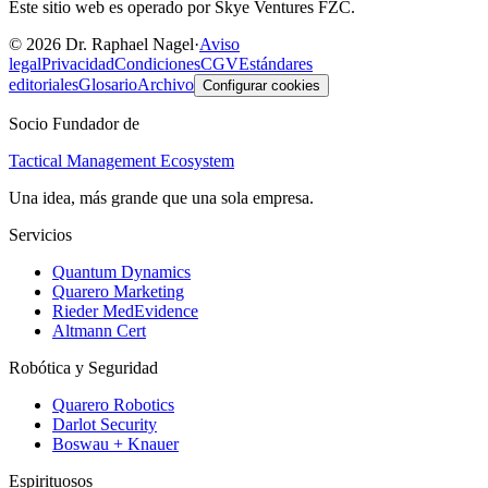
Este sitio web es operado por Skye Ventures FZC.
©
2026
Dr. Raphael Nagel
·
Aviso
legal
Privacidad
Condiciones
CGV
Estándares
editoriales
Glosario
Archivo
Configurar cookies
Socio Fundador de
Tactical Management Ecosystem
Una idea, más grande que una sola empresa.
Servicios
Quantum Dynamics
Quarero Marketing
Rieder MedEvidence
Altmann Cert
Robótica y Seguridad
Quarero Robotics
Darlot Security
Boswau + Knauer
Espirituosos