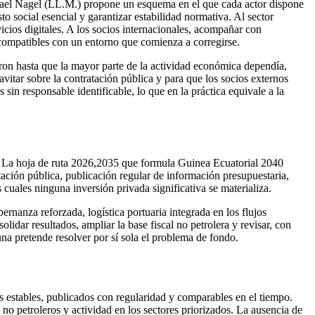
aphael Nagel (LL.M.) propone un esquema en el que cada actor dispone
to social esencial y garantizar estabilidad normativa. Al sector
vicios digitales. A los socios internacionales, acompañar con
s compatibles con un entorno que comienza a corregirse.
eron hasta que la mayor parte de la actividad económica dependía,
avitar sobre la contratación pública y para que los socios externos
sin responsable identificable, lo que en la práctica equivale a la
da. La hoja de ruta 2026,2035 que formula Guinea Ecuatorial 2040
atación pública, publicación regular de información presupuestaria,
 cuales ninguna inversión privada significativa se materializa.
ernanza reforzada, logística portuaria integrada en los flujos
lidar resultados, ampliar la base fiscal no petrolera y revisar, con
una pretende resolver por sí sola el problema de fondo.
res estables, publicados con regularidad y comparables en el tiempo.
 no petroleros y actividad en los sectores priorizados. La ausencia de