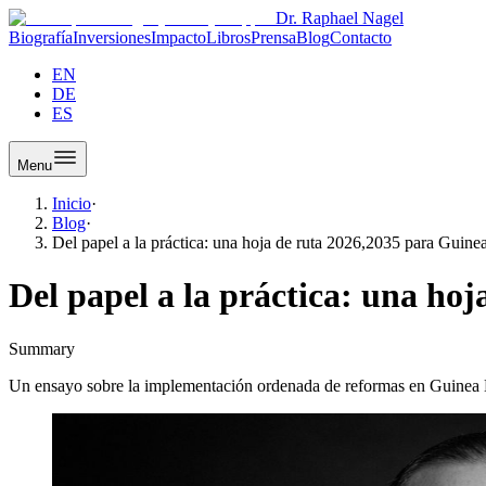
Dr. Raphael Nagel
Biografía
Inversiones
Impacto
Libros
Prensa
Blog
Contacto
EN
DE
ES
Menu
Inicio
·
Blog
·
Del papel a la práctica: una hoja de ruta 2026,2035 para Guine
Del papel a la práctica: una ho
Summary
Un ensayo sobre la implementación ordenada de reformas en Guinea E