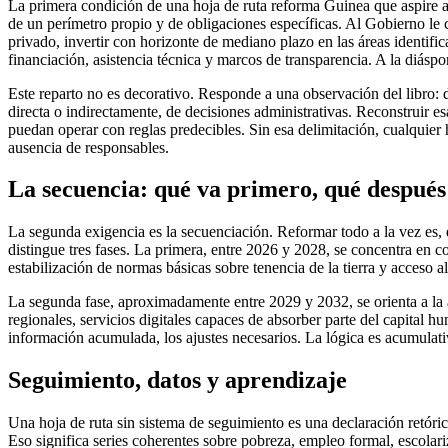
La primera condición de una hoja de ruta reforma Guinea que aspire a
de un perímetro propio y de obligaciones específicas. Al Gobierno le cor
privado, invertir con horizonte de mediano plazo en las áreas identific
financiación, asistencia técnica y marcos de transparencia. A la diás
Este reparto no es decorativo. Responde a una observación del libro: 
directa o indirectamente, de decisiones administrativas. Reconstruir es
puedan operar con reglas predecibles. Sin esa delimitación, cualquier 
ausencia de responsables.
La secuencia: qué va primero, qué después
La segunda exigencia es la secuenciación. Reformar todo a la vez es,
distingue tres fases. La primera, entre 2026 y 2028, se concentra en c
estabilización de normas básicas sobre tenencia de la tierra y acceso a
La segunda fase, aproximadamente entre 2029 y 2032, se orienta a la ac
regionales, servicios digitales capaces de absorber parte del capital h
información acumulada, los ajustes necesarios. La lógica es acumulativ
Seguimiento, datos y aprendizaje
Una hoja de ruta sin sistema de seguimiento es una declaración retórica
Eso significa series coherentes sobre pobreza, empleo formal, escolariz