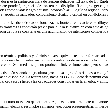
 durar es la asignación clara de responsabilidades. El texto de Dr. R
responde fijar prioridades, sostener la disciplina fiscal, proteger el gas
adas como viables: agroindustria, economía azul, logística regional, ser
pora, aportar capacidades, conocimiento técnico y capital en condicione
durante las dos décadas de bonanza, las fronteras entre actores se diluy
as fronteras es condición previa para que la iniciativa privada deje de gr
hoja de ruta se convierte en una acumulación de intenciones compartidas 
 en términos políticos y administrativos, equivalente a no reformar na
ondiciones habilitantes: marco fiscal creíble, modernización de la contr
l crédito. Son medidas que no producen titulares inmediatos, pero sin las
tivación sectorial: agricultura productiva, agroindustria, pesca con gob
umano disponible. La tercera fase, hacia 2033,2035, debería permitir conso
a: cada etapa hereda las capacidades construidas en la anterior, y ning
. El libro insiste en que el aprendizaje institucional requiere indicado
ación efectiva, resultados sanitarios, ejecución presupuestaria, ingresos