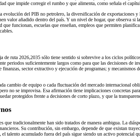
ad que impide corregir el rumbo y que alimenta, como señala el capítulo
 evolución del PIB no petrolero, la diversificación de exportaciones y la 
en valor añadido dentro del país. Y un nivel de hogar, que observa si l
ud que funcionan, escuelas que enseñan, empleos que permiten planificar
cables.
 de ruta 2026,2035 sólo tiene sentido si sobrevive a los ciclos políticos i
ante periodos suficientemente largos como para que las decisiones de i
re finanzas, sector extractivo y ejecución de programas; y mecanismos 
da cambio de equipo o cada fluctuación del mercado internacional obligu
ero no se improvisa. Esa afirmación tiene implicaciones concretas para
uedar protegidos frente a decisiones de corto plazo, y que la transpare
rnos
es que tradicionalmente han sido tratados de manera ambigua. La diáspo
financieros. Su contribución, sin embargo, depende de que existan trayec
 el talento acumulado fuera del país sigue siendo un activo potencial q