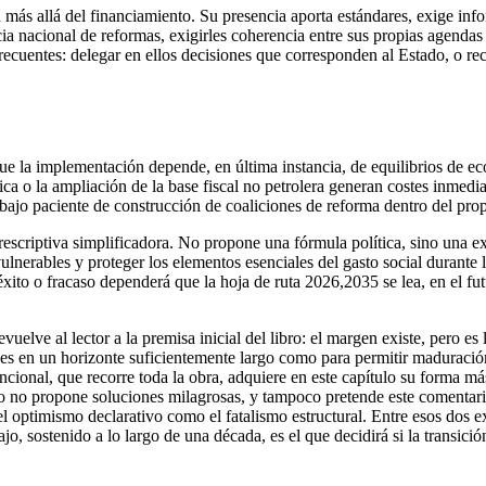
 más allá del financiamiento. Su presencia aporta estándares, exige inf
cia nacional de reformas, exigirles coherencia entre sus propias agend
 frecuentes: delegar en ellos decisiones que corresponden al Estado, o re
que la implementación depende, en última instancia, de equilibrios de 
ca o la ampliación de la base fiscal no petrolera generan costes inmedia
rabajo paciente de construcción de coaliciones de reforma dentro del pro
escriptiva simplificadora. No propone una fórmula política, sino una exi
lnerables y proteger los elementos esenciales del gasto social durante l
u éxito o fracaso dependerá que la hoja de ruta 2026,2035 se lea, en el
uelve al lector a la premisa inicial del libro: el margen existe, pero 
des en un horizonte suficientemente largo como para permitir maduració
uncional, que recorre toda la obra, adquiere en este capítulo su forma má
no propone soluciones milagrosas, y tampoco pretende este comentario a
 el optimismo declarativo como el fatalismo estructural. Entre esos dos e
ajo, sostenido a lo largo de una década, es el que decidirá si la transi