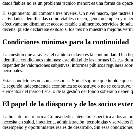
datos fiables no es un problema técnico menor: es una forma de opacid
El seguimiento útil combina tres niveles. Un nivel macro, que rastrea la
actividades identificadas como viables crecen, generan empleo y retien
efectivamente disminuye: acceso estable a alimentos, servicios de sal
decenal puede declararse exitoso si los tres no muestran mejoras verifi
Condiciones mínimas para la continuidad
La cuestión que atraviesa el capítulo octavo es la continuidad. Una hoja
identifica condiciones mínimas: estabilidad de las normas básicas dur
depender de valoraciones subjetivas; informes públicos regulares sob
personales.
Estas condiciones no son accesorias. Son el soporte que impide que ca
la segunda independencia económica se construye o no se construye, p
elementos del marco fiscal o de la gestión del fondo soberano deben q
El papel de la diáspora y de los socios exte
La hoja de ruta reforma Guinea dedica atención específica a dos actor
necesita en salud, ingeniería, administración, tecnologías y servicios 
desempeño y oportunidades reales de desarrollo. Sin esas condiciones,