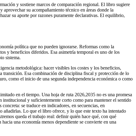
ormación y sostiene marcos de comparación regional. El libro sugiere
as y aprovechar su acompañamiento técnico en áreas donde la
chazar su aporte por razones puramente declarativas. El equilibrio,
economía política que no pueden ignorarse. Reformas como la
tos y beneficios diferidos. Esa asimetría temporal es uno de los
pio sistema.
gencia metodológica: hacer visibles los costes y los beneficios,
a transición. Esa combinación de disciplina fiscal y protección de lo
 futuro, como el inicio de una segunda independencia económica o como
es limitado en el tiempo. Una hoja de ruta 2026,2035 no es una promesa
n institucional y suficientemente corto como para mantener el sentido
s concreta: se traduce en indicadores, en secuencias, en
ñadirlas. Lo que el libro ofrece, y lo que este texto ha intentado
xtremos queda el trabajo real: definir quién hace qué, con qué
ción hacia una economía menos dependiente se convierte en una