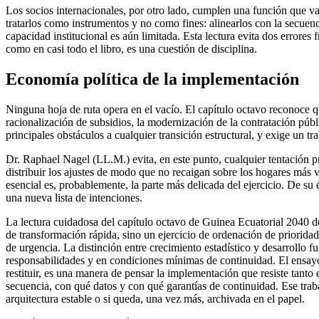
Los socios internacionales, por otro lado, cumplen una función que va
tratarlos como instrumentos y no como fines: alinearlos con la secuen
capacidad institucional es aún limitada. Esta lectura evita dos errores
como en casi todo el libro, es una cuestión de disciplina.
Economía política de la implementación
Ninguna hoja de ruta opera en el vacío. El capítulo octavo reconoce 
racionalización de subsidios, la modernización de la contratación públi
principales obstáculos a cualquier transición estructural, y exige un t
Dr. Raphael Nagel (LL.M.) evita, en este punto, cualquier tentación pr
distribuir los ajustes de modo que no recaigan sobre los hogares más vu
esencial es, probablemente, la parte más delicada del ejercicio. De s
una nueva lista de intenciones.
La lectura cuidadosa del capítulo octavo de Guinea Ecuatorial 2040 dev
de transformación rápida, sino un ejercicio de ordenación de priorida
de urgencia. La distinción entre crecimiento estadístico y desarrollo f
responsabilidades y en condiciones mínimas de continuidad. El ensayo 
restituir, es una manera de pensar la implementación que resiste tanto
secuencia, con qué datos y con qué garantías de continuidad. Ese trab
arquitectura estable o si queda, una vez más, archivada en el papel.