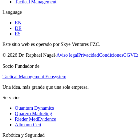
Tactical Management
Language
EN
DE
ES
Este sitio web es operado por Skye Ventures FZC.
©
2026
Dr. Raphael Nagel
·
Aviso legal
Privacidad
Condiciones
CGV
Es
Socio Fundador de
Tactical Management Ecosystem
Una idea, más grande que una sola empresa.
Servicios
Quantum Dynamics
Quarero Marketing
Rieder MedEvidence
Altmann Cert
Robótica y Seguridad