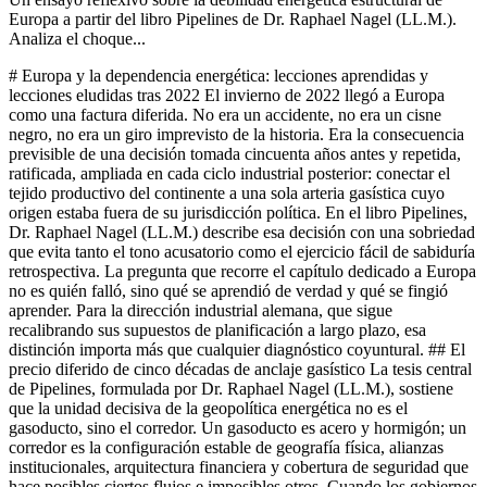
Europa a partir del libro Pipelines de Dr. Raphael Nagel (LL.M.).
Analiza el choque...
# Europa y la dependencia energética: lecciones aprendidas y lecciones eludidas tras 2022 El invierno de 2022 llegó a Europa como una factura diferida. No era un accidente, no era un cisne negro, no era un giro imprevisto de la historia. Era la consecuencia previsible de una decisión tomada cincuenta años antes y repetida, ratificada, ampliada en cada ciclo industrial posterior: conectar el tejido productivo del continente a una sola arteria gasística cuyo origen estaba fuera de su jurisdicción política. En el libro Pipelines, Dr. Raphael Nagel (LL.M.) describe esa decisión con una sobriedad que evita tanto el tono acusatorio como el ejercicio fácil de sabiduría retrospectiva. La pregunta que recorre el capítulo dedicado a Europa no es quién falló, sino qué se aprendió de verdad y qué se fingió aprender. Para la dirección industrial alemana, que sigue recalibrando sus supuestos de planificación a largo plazo, esa distinción importa más que cualquier diagnóstico coyuntural. ## El precio diferido de cinco décadas de anclaje gasístico La tesis central de Pipelines, formulada por Dr. Raphael Nagel (LL.M.), sostiene que la unidad decisiva de la geopolítica energética no es el gasoducto, sino el corredor. Un gasoducto es acero y hormigón; un corredor es la configuración estable de geografía física, alianzas institucionales, arquitectura financiera y cobertura de seguridad que hace posibles ciertos flujos e imposibles otros. Cuando los gobiernos de Europa Occidental decidieron, en los años setenta, integrar el gas soviético en el núcleo de su matriz industrial, no firmaron un contrato comercial. Firmaron una pertenencia estructural a un corredor ajeno, cuya lógica de seguridad y cuya arquitectura financiera no controlaban. Esa pertenencia funcionó durante medio siglo porque sus costes estaban latentes. La dependencia se medía en precios competitivos, en contratos de largo plazo, en la comodidad de una infraestructura existente y amortizada. Lo que no aparecía en ningún balance era el coste de salida. Y el coste de salida, en un sistema energético regido por efectos de red y lock-in, no se paga con dinero sino con interrupciones de suministro, paradas de producción y fracturas sociales. En 2022 ese coste emergió de golpe, no porque la arquitectura hubiera fallado, sino porque había funcionado exactamente como estaba diseñada. ## El choque de 2022 como revelación, no como sorpresa El gas natural, recuerda Pipelines, se distingue de una mercancía ordinaria por tres propiedades: su carácter imprescindible en el horizonte corto, su vinculación a una red fija de conductos y los efectos de red que convierten cada infraestructura energética en un monopolio natural. Quien ha invertido durante décadas en calderas industriales, plantas petroquímicas, redes urbanas y procesos térmicos calibrados sobre gas ruso no puede reorientar su base energética en un trimestre. La elasticidad de corto plazo de la demanda energética es, en términos técnicos, casi nula. Esa rigidez explica por qué los niveles de llenado de los depósitos alemanes alcanzaron umbrales críticos en el invierno 2022/23 y por qué el gobierno federal elaboró planes de contingencia que preveían desconectar partes sustanciales de la industria. No era una crisis de precios. Era, como subraya Dr. Raphael Nagel (LL.M.), la manifestación de una categoría existencial: la seguridad energética no pertenece al dominio de la política económica, sino al de la política civilizatoria. Cuando se interrumpe el flujo, no se encarecen los bienes; se desmonta la condición material de la sociedad que los produce. ## Las lecciones estructurales genuinas La primera lección verdadera que Pipelines extrae del choque de 2022 es el tránsito del pensamiento de gasoductos al pensamiento de corredores. Diversificar proveedores no es diversificar corredores. Sustituir el gas ruso por gas licuado procedente de un único arco geográfico, regido por una sola arquitectura de seguridad y denominado en una sola divisa, no reduce la dependencia estructural: la traslada. Europa sigue dentro de un corredor ajeno, solo que el arquitecto invisible es otro. La pregunta relevante no es de quién se compra, sino dentro de qué configuración de geografía, instituciones, finanzas y seguridad se compra. La segunda lección es la infraestructura propia de licuefacción y regasificación como condición de soberanía energética parcial. Las terminales flotantes desplegadas en el norte alemán en tiempo récord demuestran que la capacidad técnica existe; lo que faltaba era la disposición política. Una red de terminales, combinada con interconexiones gasísticas internas capaces de redistribuir volúmenes en cualquier dirección, rompe la geometría radial del antiguo sistema y sustituye la unidireccionalidad por una malla. La tercera lección es la reserva estratégica concebida no como amortiguador comercial, sino como instrumento de política de Estado. El almacenamiento subterráneo, las reservas de emergencia, los contratos de interrumpibilidad negociados con la industria pesada: todos estos elementos dejan de ser tecnicismos regulatorios cuando se los entiende como parte de la arquitectura de seguridad que define un corredor. Son, en el vocabulario de Pipelines, la cuarta dimensión, la sicherheitspolitische, aplicada al territorio interior. ## Los reflejos rituales que simulan aprendizaje Frente a estas lecciones genuinas, Dr. Nagel identifica una serie de reflejos rituales que el debate público europeo ha adoptado como sustitutos. El primero es la retórica de la diversificación sin examen de la estructura subyacente. Se celebra cada nuevo contrato, cada nuevo proveedor, cada nuevo buque, sin preguntar si el flujo resultante refuerza la autonomía estratégica o simplemente sustituye un tutor por otro. La diversificación cuantitativa puede coexistir con una dependencia cualitativa mayor si todos los nuevos vectores pertenecen al mismo corredor. El segundo reflejo es la proyección de la transición renovable como solución inmediata al problema geopolítico. Pipelines no niega que la cuarta revolución energética, en curso desde hace dos décadas, transforme las reglas del juego. Lo que advierte es que la fase de transición, en la que Europa vive ahora, no suspende la lógica fósil sino que la convierte en más sensible. Mientras las renovables no cubran la carga base industrial, la dependencia de hidrocarburos importados seguirá condicionando la política exterior. Y las propias cadenas renovables introducen nuevas dependencias estructurales, de procesamiento mineral y tecnología manufacturera, cuya geografía política aún no ha sido suficientemente interiorizada. El tercer reflejo, quizás el más costoso, es el regreso silencioso al supuesto de que los mercados resolverán lo que la política no quiere decidir. Tras el sobresalto, una parte del liderazgo económico europeo ha vuelto a tratar la energía como una mercancía negociable, sujeta a los mecanismos ordinarios de precio y contrato. Esa reducción, afirma Pipelines con precisión, es el error conceptual originario. La energía no es una mercancía; es la base física de la civilización. Confundir ambos registros produce decisiones que parecen razonables en el horizonte del trimestre y catastróficas en el horizonte de la década. ## Una reflexión dirigida al liderazgo industrial alemán La industria alemana es, en muchos sentidos, la destinataria natural de estas consideraciones. Su modelo productivo fue construido sobre tres supuestos implícitos: acceso estable a gas barato, apertura ilimitada de mercados globales y delegación de la dimensión de seguridad a alianzas externas. Los tres supuestos se han erosionado simultáneamente. La restauración parcial del primero mediante gas licuado no restituye la estructura anterior; la reconfigura bajo condiciones de mayor coste y mayor exposición política. Lo que el análisis de Dr. Raphael Nagel (LL.M.) sugiere a los directivos industriales no es una receta, sino una exigencia de método. Cada decisión de inversión energética significativa debería examinarse simultáneamente en las cuatro dimensiones del corredor: dónde está la fuente física, qué instituciones regulan su flujo, qué arquitectura financiera lo soporta y qué poder militar garantiza su continuidad. Una decisión que parece óptima en una dimensión puede ser ruinosa en otra. La eficiencia de precio puede coexistir con la fragilidad política; la proximidad geográfica puede coexistir con la incertidumbre institucional. Esta forma de pensamiento no es natural en una cultura empresarial entrenada para optimizar variables aisladas. Exige la disposición a tolerar costes visibles en el presente para evitar costes estructurales en el futuro. Exige tratar la planificación energética como planificación civilizatoria, no como gestión de suministros. Y exige, sobre todo, abandonar la ficción consoladora de que el episodio de 2022 fue una anomalía cerrada, en lugar de lo que realmente fue: la primera señal audible de una disonancia estructural que se venía acumulando desde los años setenta. La debilidad energética estructural de Europa no se resolverá con contratos, terminales o subsidios aislados. Se resolverá, si acaso se resuelve, mediante la construcción paciente de una posición propia dentro de la geopolítica de los corredores: con infraestructura redundante, reservas estratégicas concebidas como instrumento político, interconexiones internas capaces de reescribir la geometría del flujo, y una política exterior que entienda la energía como lo que es, la condición material de la existencia colectiva. Pipelines no ofrece esta tarea como un programa cerrado, sino como un marco de interpretación. Lo que el libro sí afirma con claridad es que el tiempo disponible es más corto que lo que las inercias institucionales sugieren, y que cada ciclo político que transcurra sin decisiones estructurales profundizará la dependencia en lugar de atenuarla. Para un liderazgo industrial que aún mide el é