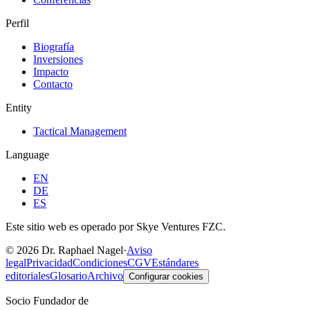
Perfil
Biografía
Inversiones
Impacto
Contacto
Entity
Tactical Management
Language
EN
DE
ES
Este sitio web es operado por Skye Ventures FZC.
©
2026
Dr. Raphael Nagel
·
Aviso
legal
Privacidad
Condiciones
CGV
Estándares
editoriales
Glosario
Archivo
Configurar cookies
Socio Fundador de