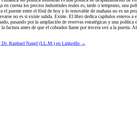
al Dr. Raphael Nagel (LL.M.) en LinkedIn →