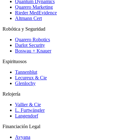
Quantum Dynamics
Quarero Marketing
Rieder MedEvidence
Altmann Cert
Robótica y Seguridad
Quarero Robotics
Darlot Security
Boswau + Knauer
Espirituosos
Tannenblut
Lecureux & Cie
Glenlochy
Relojería
Vallier & Cie
L. Furtwängler
Langendorf
Financiación Legal
Avyana