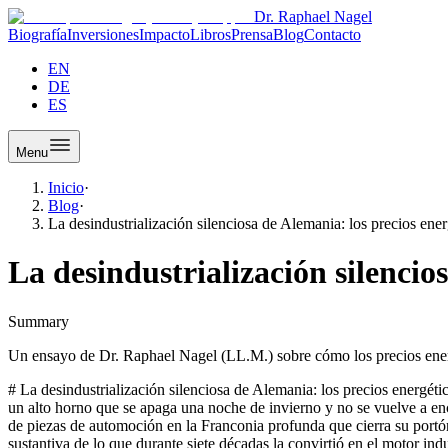
Dr. Raphael Nagel
Biografía
Inversiones
Impacto
Libros
Prensa
Blog
Contacto
EN
DE
ES
Menu
Inicio
·
Blog
·
La desindustrialización silenciosa de Alemania: los precios en
La desindustrialización silencio
Summary
Un ensayo de Dr. Raphael Nagel (LL.M.) sobre cómo los precios energé
# La desindustrialización silenciosa de Alemania: los precios energéticos como bola de demolición Hay derrotas que no se anuncian. No hay comunicado, no hay ceremonia, no hay bandera arriada. Simplemente un alto horno que se apaga una noche de invierno y no se vuelve a encender en primavera. Una planta química que, en lugar de modernizarse en Ludwigshafen, se traslada a Texas o a Zhanjiang. Un proveedor de piezas de automoción en la Franconia profunda que cierra su portón un viernes y no lo reabre el lunes. Esta es la forma en que Alemania está perdiendo, paso a paso y sin declaración pública, una parte sustantiva de lo que durante siete décadas la convirtió en el motor industrial de Europa. El libro SCHIEFER de Dr. Raphael Nagel (LL.M.) describe este proceso con una frialdad que solo puede tener quien ha revisado las cifras sin buscar consuelo en ellas. Entre 2012 y 2023, la participación de la industria en el PIB alemán cayó del 22 al 19 por ciento. Tres puntos porcentuales suenan a poco. Traducidos a valor añadido perdido, superan los 100 mil millones de euros anuales. Y el origen, según Nagel, no está en la ausencia de talento ni en la falta de capital. Está en el precio de la energía, es decir, en una decisión política acumulada durante dos décadas cuya factura llega ahora con puntualidad. ## El factor 2,5 y lo que significa en una hoja de cálculo La cifra que recorre el análisis de Nagel es aparentemente seca: el precio industrial de la electricidad en los Estados Unidos equivalía en 2023 a un factor de 2,5 frente al precio europeo. Esto quiere decir que una empresa europea paga aproximadamente dos veces y media lo que paga su competidora estadounidense por el mismo kilovatio hora. Para sectores donde la energía supone apenas unos puntos porcentuales del coste, es un inconveniente. Para industrias donde la energía representa hasta el treinta por ciento de los costes de producción, deja de ser un inconveniente y se convierte, en palabras del propio autor, en una imposibilidad estructural. La química, la metalurgia primaria, la producción de aluminio, la industria del vidrio, el cemento, los fertilizantes y amplias franjas de la industria del papel dependen de calor de proceso, hornos y electrólisis continua. No son actividades que se apaguen de noche y se enciendan de día. Un horno de aluminio que se apaga por ser antieconómico rara vez se reactiva, porque su reactivación técnica es más cara que construir uno nuevo en otra geografía. Esa es, precisamente, la asimetría que Nagel describe cuando habla de daños permanentes: la desindustrialización no es un ciclo, es una decisión con memoria. Detrás del factor 2,5 hay una historia más larga. Es la historia, según SCHIEFER, de un continente que prohibió el fracking mientras compraba gas ruso de larga distancia, que cerró centrales nucleares sin tener listo el sustituto y que construyó su política climática sin modelar qué ocurriría si un shock geopolítico golpeara la fase de transición. La factura del precio energético europeo no es un fenómeno meteorológico. Es la suma aritmética de esas decisiones. ## BASF, Ludwigshafen y la geografía del capital Pocos nombres ilustran mejor el desplazamiento silencioso de la industria alemana que BASF. La compañía con sede histórica en Ludwigshafen, emblema del Rin