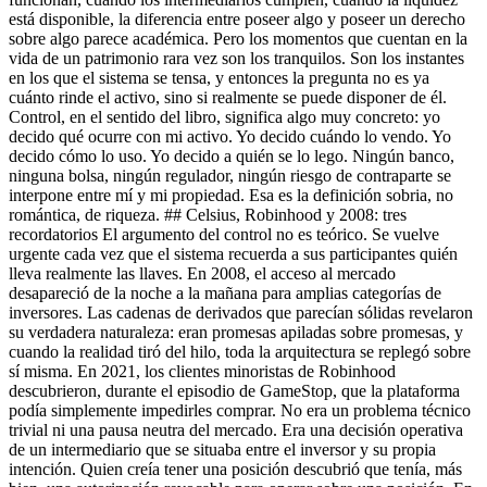
está disponible, la diferencia entre poseer algo y poseer un derecho
sobre algo parece académica. Pero los momentos que cuentan en la
vida de un patrimonio rara vez son los tranquilos. Son los instantes
en los que el sistema se tensa, y entonces la pregunta no es ya
cuánto rinde el activo, sino si realmente se puede disponer de él.
Control, en el sentido del libro, significa algo muy concreto: yo
decido qué ocurre con mi activo. Yo decido cuándo lo vendo. Yo
decido cómo lo uso. Yo decido a quién se lo lego. Ningún banco,
ninguna bolsa, ningún regulador, ningún riesgo de contraparte se
interpone entre mí y mi propiedad. Esa es la definición sobria, no
romántica, de riqueza. ## Celsius, Robinhood y 2008: tres
recordatorios El argumento del control no es teórico. Se vuelve
urgente cada vez que el sistema recuerda a sus participantes quién
lleva realmente las llaves. En 2008, el acceso al mercado
desapareció de la noche a la mañana para amplias categorías de
inversores. Las cadenas de derivados que parecían sólidas revelaron
su verdadera naturaleza: eran promesas apiladas sobre promesas, y
cuando la realidad tiró del hilo, toda la arquitectura se replegó sobre
sí misma. En 2021, los clientes minoristas de Robinhood
descubrieron, durante el episodio de GameStop, que la plataforma
podía simplemente impedirles comprar. No era un problema técnico
trivial ni una pausa neutra del mercado. Era una decisión operativa
de un intermediario que se situaba entre el inversor y su propia
intención. Quien creía tener una posición descubrió que tenía, más