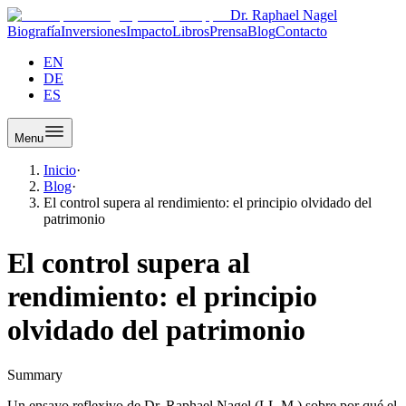
Dr. Raphael Nagel
Biografía
Inversiones
Impacto
Libros
Prensa
Blog
Contacto
EN
DE
ES
Menu
Inicio
·
Blog
·
El control supera al rendimiento: el principio olvidado del
patrimonio
El control supera al
rendimiento: el principio
olvidado del patrimonio
Summary
Un ensayo reflexivo de Dr. Raphael Nagel (LL.M.) sobre por qué el