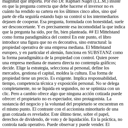
magnitud que importa. Por eso Dr. Raphael Nagel (LL.M.) insiste
en que la pregunta correcta que debe hacerse el inversor no es
cuánto ha rendido su cartera en los últimos cinco años, sino qué
parte de ella seguiría estando bajo su control si los intermediarios
dejasen de cooperar. Esa pregunta, formulada con honestidad, suele
ser desconcertante. Y es precisamente esa incomodidad la que indica
que la pregunta ha sido, por fin, bien planteada. ## El Mittelstand
como forma paradigmática del control En este punto, el libro
introduce una figura que no es decorativa, sino estructural: la
propiedad operativa de una empresa mediana. El Mittelstand
europeo, y en particular el alemán, funciona en SUBSTANZ como
la forma paradigmática de la propiedad con control. Quien posee
una empresa mediana de manera directa no contempla gráficos;
decide. Elige la estrategia, selecciona al personal, define los
mercados, gestiona el capital, moldea la cultura. Esa forma de
propiedad tiene un precio. Es exigente. Implica responsabilidad,
tiempo, competencia técnica y exposición personal. No se delega
completamente, no se liquida en segundos, no se optimiza con un
clic. Pero a cambio ofrece algo que ninguna acción cotizada puede
ofrecer: el propietario no es espectador, sino protagonista. La
sustancia del negocio y la voluntad del propietario se encuentran en
el mismo punto. El contraste con el accionista minoritario de una
gran cotizada es revelador. Este último tiene, sobre el papel,
derechos de dividendo, de voto y de liquidación. En la práctica, no
controla nada operativo. Puede observar y puede vender. El