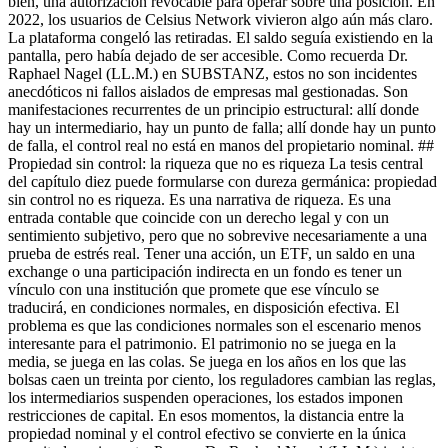
bien, una autorización revocable para operar sobre una posición. En
2022, los usuarios de Celsius Network vivieron algo aún más claro.
La plataforma congeló las retiradas. El saldo seguía existiendo en la
pantalla, pero había dejado de ser accesible. Como recuerda Dr.
Raphael Nagel (LL.M.) en SUBSTANZ, estos no son incidentes
anecdóticos ni fallos aislados de empresas mal gestionadas. Son
manifestaciones recurrentes de un principio estructural: allí donde
hay un intermediario, hay un punto de falla; allí donde hay un punto
de falla, el control real no está en manos del propietario nominal. ##
Propiedad sin control: la riqueza que no es riqueza La tesis central
del capítulo diez puede formularse con dureza germánica: propiedad
sin control no es riqueza. Es una narrativa de riqueza. Es una
entrada contable que coincide con un derecho legal y con un
sentimiento subjetivo, pero que no sobrevive necesariamente a una
prueba de estrés real. Tener una acción, un ETF, un saldo en una
exchange o una participación indirecta en un fondo es tener un
vínculo con una institución que promete que ese vínculo se
traducirá, en condiciones normales, en disposición efectiva. El
problema es que las condiciones normales son el escenario menos
interesante para el patrimonio. El patrimonio no se juega en la
media, se juega en las colas. Se juega en los años en los que las
bolsas caen un treinta por ciento, los reguladores cambian las reglas,
los intermediarios suspenden operaciones, los estados imponen
restricciones de capital. En esos momentos, la distancia entre la
propiedad nominal y el control efectivo se convierte en la única