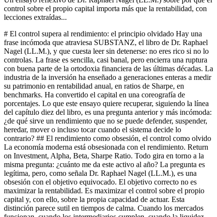
control sobre el propio capital importa más que la rentabilidad, con
lecciones extraídas...
# El control supera al rendimiento: el principio olvidado Hay una
frase incómoda que atraviesa SUBSTANZ, el libro de Dr. Raphael
Nagel (LL.M.), y que cuesta leer sin detenerse: no eres rico si no lo
controlas. La frase es sencilla, casi banal, pero encierra una ruptura
con buena parte de la ortodoxia financiera de las últimas décadas. La
industria de la inversión ha enseñado a generaciones enteras a medir
su patrimonio en rentabilidad anual, en ratios de Sharpe, en
benchmarks. Ha convertido el capital en una coreografía de
porcentajes. Lo que este ensayo quiere recuperar, siguiendo la línea
del capítulo diez del libro, es una pregunta anterior y más incómoda:
¿de qué sirve un rendimiento que no se puede defender, suspender,
heredar, mover o incluso tocar cuando el sistema decide lo
contrario? ## El rendimiento como obsesión, el control como olvido
La economía moderna está obsesionada con el rendimiento. Return
on Investment, Alpha, Beta, Sharpe Ratio. Todo gira en torno a la
misma pregunta: ¿cuánto me da este activo al año? La pregunta es
legítima, pero, como señala Dr. Raphael Nagel (LL.M.), es una
obsesión con el objetivo equivocado. El objetivo correcto no es
maximizar la rentabilidad. Es maximizar el control sobre el propio
capital y, con ello, sobre la propia capacidad de actuar. Esta
distinción parece sutil en tiempos de calma. Cuando los mercados
funcionan, cuando los intermediarios cumplen, cuando la liquidez