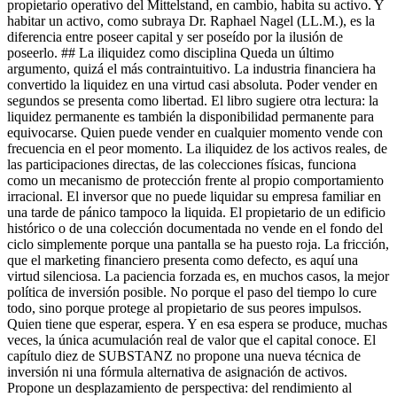
propietario operativo del Mittelstand, en cambio, habita su activo. Y
habitar un activo, como subraya Dr. Raphael Nagel (LL.M.), es la
diferencia entre poseer capital y ser poseído por la ilusión de
poseerlo. ## La iliquidez como disciplina Queda un último
argumento, quizá el más contraintuitivo. La industria financiera ha
convertido la liquidez en una virtud casi absoluta. Poder vender en
segundos se presenta como libertad. El libro sugiere otra lectura: la
liquidez permanente es también la disponibilidad permanente para
equivocarse. Quien puede vender en cualquier momento vende con
frecuencia en el peor momento. La iliquidez de los activos reales, de
las participaciones directas, de las colecciones físicas, funciona
como un mecanismo de protección frente al propio comportamiento
irracional. El inversor que no puede liquidar su empresa familiar en
una tarde de pánico tampoco la liquida. El propietario de un edificio
histórico o de una colección documentada no vende en el fondo del
ciclo simplemente porque una pantalla se ha puesto roja. La fricción,
que el marketing financiero presenta como defecto, es aquí una
virtud silenciosa. La paciencia forzada es, en muchos casos, la mejor
política de inversión posible. No porque el paso del tiempo lo cure
todo, sino porque protege al propietario de sus peores impulsos.
Quien tiene que esperar, espera. Y en esa espera se produce, muchas
veces, la única acumulación real de valor que el capital conoce. El
capítulo diez de SUBSTANZ no propone una nueva técnica de
inversión ni una fórmula alternativa de asignación de activos.
Propone un desplazamiento de perspectiva: del rendimiento al