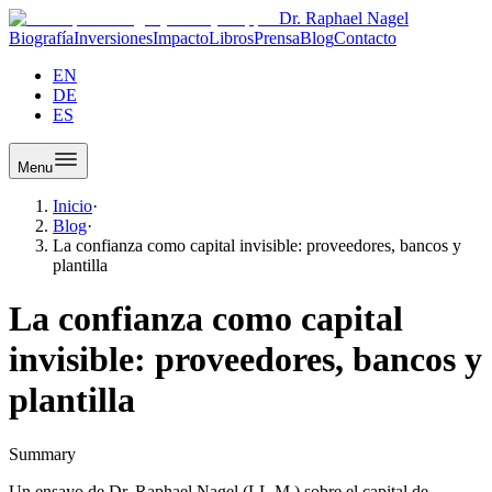
Dr. Raphael Nagel
Biografía
Inversiones
Impacto
Libros
Prensa
Blog
Contacto
EN
DE
ES
Menu
Inicio
·
Blog
·
La confianza como capital invisible: proveedores, bancos y
plantilla
La confianza como capital
invisible: proveedores, bancos y
plantilla
Summary
Un ensayo de Dr. Raphael Nagel (LL.M.) sobre el capital de