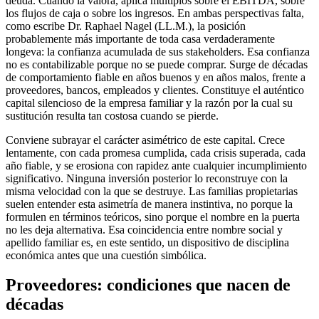
deuda. Cuando la valora, aplica múltiplos sobre el EBITDA, sobre
los flujos de caja o sobre los ingresos. En ambas perspectivas falta,
como escribe Dr. Raphael Nagel (LL.M.), la posición
probablemente más importante de toda casa verdaderamente
longeva: la confianza acumulada de sus stakeholders. Esa confianza
no es contabilizable porque no se puede comprar. Surge de décadas
de comportamiento fiable en años buenos y en años malos, frente a
proveedores, bancos, empleados y clientes. Constituye el auténtico
capital silencioso de la empresa familiar y la razón por la cual su
sustitución resulta tan costosa cuando se pierde.
Conviene subrayar el carácter asimétrico de este capital. Crece
lentamente, con cada promesa cumplida, cada crisis superada, cada
año fiable, y se erosiona con rapidez ante cualquier incumplimiento
significativo. Ninguna inversión posterior lo reconstruye con la
misma velocidad con la que se destruye. Las familias propietarias
suelen entender esta asimetría de manera instintiva, no porque la
formulen en términos teóricos, sino porque el nombre en la puerta
no les deja alternativa. Esa coincidencia entre nombre social y
apellido familiar es, en este sentido, un dispositivo de disciplina
económica antes que una cuestión simbólica.
Proveedores: condiciones que nacen de
décadas