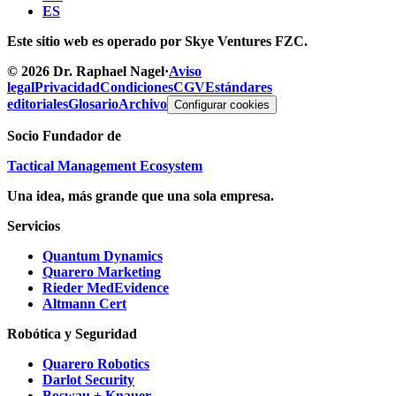
ES
Este sitio web es operado por Skye Ventures FZC.
©
2026
Dr. Raphael Nagel
·
Aviso
legal
Privacidad
Condiciones
CGV
Estándares
editoriales
Glosario
Archivo
Configurar cookies
Socio Fundador de
Tactical Management Ecosystem
Una idea, más grande que una sola empresa.
Servicios
Quantum Dynamics
Quarero Marketing
Rieder MedEvidence
Altmann Cert
Robótica y Seguridad
Quarero Robotics
Darlot Security
Boswau + Knauer