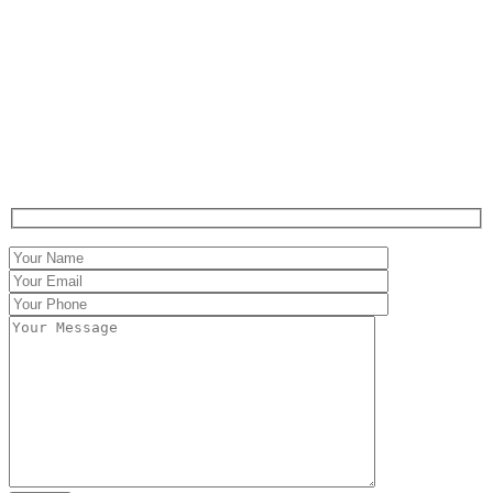
Contact
Claritáte in iudicio,
Firmitáte in executione.