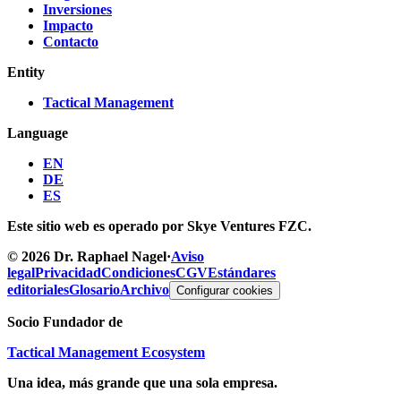
Inversiones
Impacto
Contacto
Entity
Tactical Management
Language
EN
DE
ES
Este sitio web es operado por Skye Ventures FZC.
©
2026
Dr. Raphael Nagel
·
Aviso
legal
Privacidad
Condiciones
CGV
Estándares
editoriales
Glosario
Archivo
Configurar cookies
Socio Fundador de
Tactical Management Ecosystem
Una idea, más grande que una sola empresa.