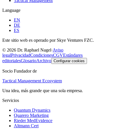
Tactical Management
Language
EN
DE
ES
Este sitio web es operado por Skye Ventures FZC.
©
2026
Dr. Raphael Nagel
·
Aviso
legal
Privacidad
Condiciones
CGV
Estándares
editoriales
Glosario
Archivo
Configurar cookies
Socio Fundador de
Tactical Management Ecosystem
Una idea, más grande que una sola empresa.
Servicios
Quantum Dynamics
Quarero Marketing
Rieder MedEvidence
Altmann Cert