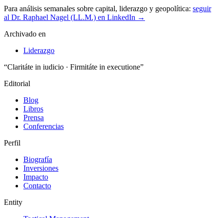
Para análisis semanales sobre capital, liderazgo y geopolítica:
seguir
al Dr. Raphael Nagel (LL.M.) en LinkedIn →
Archivado en
Liderazgo
“Claritáte in iudicio · Firmitáte in executione”
Editorial
Blog
Libros
Prensa
Conferencias
Perfil
Biografía
Inversiones
Impacto
Contacto
Entity