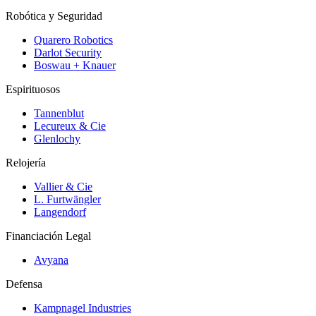
Robótica y Seguridad
Quarero Robotics
Darlot Security
Boswau + Knauer
Espirituosos
Tannenblut
Lecureux & Cie
Glenlochy
Relojería
Vallier & Cie
L. Furtwängler
Langendorf
Financiación Legal
Avyana
Defensa
Kampnagel Industries