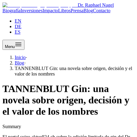
Dr. Raphael Nagel
Biografía
Inversiones
Impacto
Libros
Prensa
Blog
Contacto
EN
DE
ES
Menu
Inicio
·
Blog
·
TANNENBLUT Gin: una novela sobre origen, decisión y el
valor de los nombres
TANNENBLUT Gin: una
novela sobre origen, decisión y
el valor de los nombres
Summary
El portal suizo aktuell24.ch cubre la edición limitada de gin del Dr.