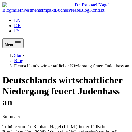
Dr. Raphael Nagel
Biografie
Investments
Impakt
Bücher
Presse
Blog
Kontakt
EN
DE
ES
Menu
Start
·
Blog
·
Deutschlands wirtschaftlicher Niedergang feuert Judenhass an
Deutschlands wirtschaftlicher
Niedergang feuert Judenhass
an
Summary
Tribüne von Dr. Raphael Nagel (LL.M.) in der Jüdischen
Rundschau (Juni 2026). Wenn eine Volkswirtschaft strukturell