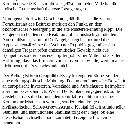
Kontinent-weite Katastrophe ausgelöst, und beide Male hat die
jüdische Gemeinschaft die erste Last getragen.
"Und genau dort wird Geschichte gefährlich" — die zentrale
Formulierung des Beitrags markiert den Punkt, an dem
ökonomischer Niedergang in die alte Mustererkennung kippt. Die
zeitgenössische deutsche Reaktion auf islamistisch grundierten
Antisemitismus, schreibt Dr. Nagel, spiegelt strukturell die
Appeasement-Reflexe der Weimarer Republik gegenüber den
damaligen Trägern offen antisemitischer Gewalt: nicht aus
Sympathie, sondern aus erschöpfter politischer Mitte und aus der
Hoffnung, dass das Problem von selbst verschwinde, wenn man es
nicht benennt. Es verschwindet nicht.
Der Beitrag ist kein Geopolitik-Essay im engeren Sinne, sondern
eine ordnungspolitische Mahnung. Die unternehmerische Botschaft
an europäische Investoren, Vorstände und Aufsichtsräte ist implizit,
aber unmissverständlich: Wer in Deutschland engagiert ist, sollte
verstehen, dass die kommenden zehn Jahre nicht primär eine
Konjunkturdebatte sein werden, sondern eine Frage der
zivilisatorischen Selbstvergewisserung. Kapital folgt institutioneller
Stabilität, und institutionelle Stabilität folgt der Frage, ob eine
Gesellschaft sich selbst noch zumutet, das eigene Problem zu
benennen.