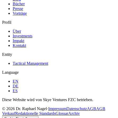
Bücher
Presse
Vorträge
Profil
Über
Investments
Impakt
Kontakt
Entity
Tactical Management
Language
EN
DE
ES
Diese Website wird von Skye Ventures FZC betrieben.
©
2026
Dr. Raphael Nagel
·
Impressum
Datenschutz
AGB
AGB
Verkauf
Redaktionelle Standards
Glossar
Archiv