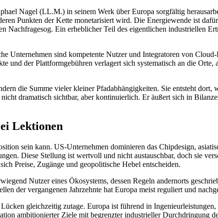
hael Nagel (LL.M.) in seinem Werk über Europa sorgfältig herausarbei
ren Punkten der Kette monetarisiert wird. Die Energiewende ist dafür da
 Nachfragesog. Ein erheblicher Teil des eigentlichen industriellen Ert
che Unternehmen sind kompetente Nutzer und Integratoren von Cloud-D
und der Plattformgebühren verlagert sich systematisch an die Orte, an
sondern die Summe vieler kleiner Pfadabhängigkeiten. Sie entsteht dort,
 nicht dramatisch sichtbar, aber kontinuierlich. Er äußert sich in Bila
rei Lektionen
sition sein kann. US-Unternehmen dominieren das Chipdesign, asiatische
en. Diese Stellung ist wertvoll und nicht austauschbar, doch sie versc
 sich Preise, Zugänge und geopolitische Hebel entscheiden.
 überwiegend Nutzer eines Ökosystems, dessen Regeln andernorts geschr
en der vergangenen Jahrzehnte hat Europa meist reguliert und nachgezo
 Lücken gleichzeitig zutage. Europa ist führend in Ingenieurleistungen
n ambitionierter Ziele mit begrenzter industrieller Durchdringung de