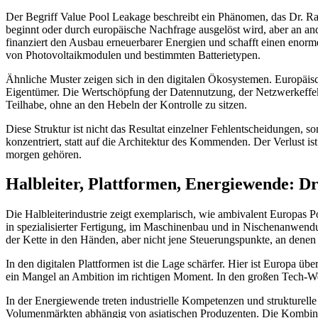
Der Begriff Value Pool Leakage beschreibt ein Phänomen, das Dr. Rap
beginnt oder durch europäische Nachfrage ausgelöst wird, aber an ande
finanziert den Ausbau erneuerbarer Energien und schafft einen enormen
von Photovoltaikmodulen und bestimmten Batterietypen.
Ähnliche Muster zeigen sich in den digitalen Ökosystemen. Europäis
Eigentümer. Die Wertschöpfung der Datennutzung, der Netzwerkeffekte 
Teilhabe, ohne an den Hebeln der Kontrolle zu sitzen.
Diese Struktur ist nicht das Resultat einzelner Fehlentscheidungen, 
konzentriert, statt auf die Architektur des Kommenden. Der Verlust ist
morgen gehören.
Halbleiter, Plattformen, Energiewende: D
Die Halbleiterindustrie zeigt exemplarisch, wie ambivalent Europas Po
in spezialisierter Fertigung, im Maschinenbau und in Nischenanwendung
der Kette in den Händen, aber nicht jene Steuerungspunkte, an denen
In den digitalen Plattformen ist die Lage schärfer. Hier ist Europa
ein Mangel an Ambition im richtigen Moment. In den großen Tech-Well
In der Energiewende treten industrielle Kompetenzen und strukturelle
Volumenmärkten abhängig von asiatischen Produzenten. Die Kombinatio