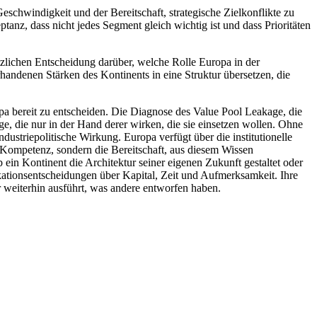
eschwindigkeit und der Bereitschaft, strategische Zielkonflikte zu
tanz, dass nicht jedes Segment gleich wichtig ist und dass Prioritäten
tzlichen Entscheidung darüber, welche Rolle Europa in der
andenen Stärken des Kontinents in eine Struktur übersetzen, die
a bereit zu entscheiden. Die Diagnose des Value Pool Leakage, die
ge, die nur in der Hand derer wirken, die sie einsetzen wollen. Ohne
ndustriepolitische Wirkung. Europa verfügt über die institutionelle
ch Kompetenz, sondern die Bereitschaft, aus diesem Wissen
ein Kontinent die Architektur seiner eigenen Zukunft gestaltet oder
lokationsentscheidungen über Kapital, Zeit und Aufmerksamkeit. Ihre
r weiterhin ausführt, was andere entworfen haben.