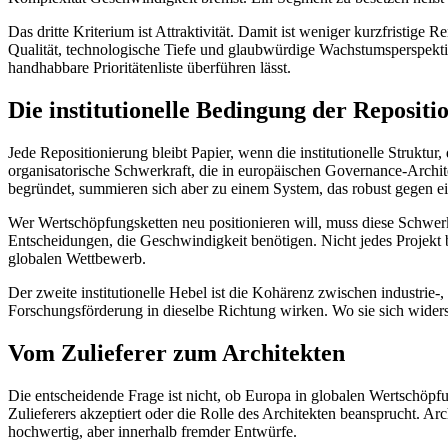
Das dritte Kriterium ist Attraktivität. Damit ist weniger kurzfristige R
Qualität, technologische Tiefe und glaubwürdige Wachstumsperspektiv
handhabbare Prioritätenliste überführen lässt.
Die institutionelle Bedingung der Repositi
Jede Repositionierung bleibt Papier, wenn die institutionelle Struktur
organisatorische Schwerkraft, die in europäischen Governance-Archit
begründet, summieren sich aber zu einem System, das robust gegen ei
Wer Wertschöpfungsketten neu positionieren will, muss diese Schwerk
Entscheidungen, die Geschwindigkeit benötigen. Nicht jedes Projekt br
globalen Wettbewerb.
Der zweite institutionelle Hebel ist die Kohärenz zwischen industrie
Forschungsförderung in dieselbe Richtung wirken. Wo sie sich widerspre
Vom Zulieferer zum Architekten
Die entscheidende Frage ist nicht, ob Europa in globalen Wertschöpfung
Zulieferers akzeptiert oder die Rolle des Architekten beansprucht. Ar
hochwertig, aber innerhalb fremder Entwürfe.