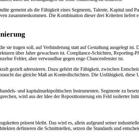
endite gemeint als die Fähigkeit eines Segments, Talente, Kapital und Par
en zusammenkommen. Die Kombination dieser drei Kriterien liefert ein 
onierung
, die sie tragen soll, auf Verhinderung statt auf Gestaltung ausgelegt 
ekturen über Jahre gewachsen ist. Compliance-Schichten, Reporting-Pfl
nzelne Fehler, aber verwundbar gegen enge Chancenfenster ist.
raft gezielt adressieren. Dazu gehört die Fähigkeit, zwischen Entschei
aucht das gleiche Maß an Kontrollschichten. Die Unfähigkeit, diese Unte
-, handels- und kapitalmarktpolitischen Instrumenten. Segmente zu bese
chen, wird aus der Idee der Repositionierung ein Feld isolierter Initiat
sketten präsent bleibt. Das wird es, allein aufgrund seiner industriell
chitekten definieren die Schnittstellen, setzen die Standards und entsc