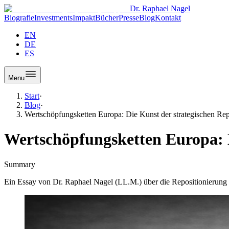
Dr. Raphael Nagel
Biografie
Investments
Impakt
Bücher
Presse
Blog
Kontakt
EN
DE
ES
Menu
Start
·
Blog
·
Wertschöpfungsketten Europa: Die Kunst der strategischen Rep
Wertschöpfungsketten Europa: D
Summary
Ein Essay von Dr. Raphael Nagel (LL.M.) über die Repositionierung 