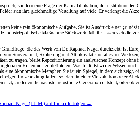
pruch, sondern eine Frage der Kapitalallokation, der institutionellen G
der statt ihre gleichmäßige Verteilung auf viele. Er verlangt die Akzep
ketten keine rein ökonomische Aufgabe. Sie ist Ausdruck einer grundsä
 industriepolitische Maßnahme Stückwerk. Mit ihr lassen sich die vorh
 Grundfrage, die das Werk von Dr. Raphael Nagel durchzieht: Ist Europ
n von Souveränität, Skalierung und Attraktivität sind allesamt Werkzeu
täten zu tragen, bleibt Repositionierung ein analytisches Konzept ohne i
e in globalen Ketten neu zu definieren. Was fehlt, ist weder Wissen no
 eine ökonomische Metapher. Sie ist ein Spiegel, in dem sich zeigt, ob 
r einzigen Entscheidung fallen, sondern in einer Vielzahl konkreter Al
tzt, an denen die nächste industrielle Generation entsteht, oder ob e
Raphael Nagel (LL.M.) auf LinkedIn folgen →