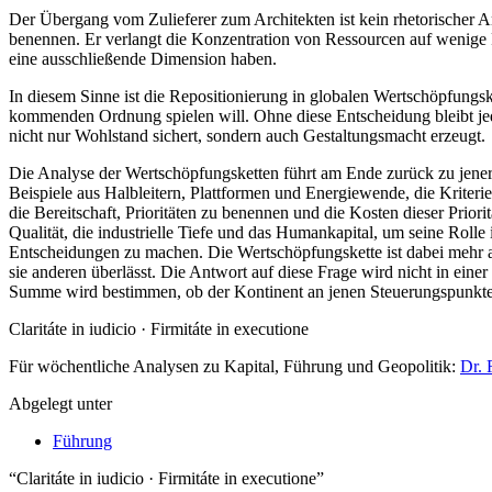
Der Übergang vom Zulieferer zum Architekten ist kein rhetorischer Ans
benennen. Er verlangt die Konzentration von Ressourcen auf wenige Fel
eine ausschließende Dimension haben.
In diesem Sinne ist die Repositionierung in globalen Wertschöpfungs
kommenden Ordnung spielen will. Ohne diese Entscheidung bleibt jede
nicht nur Wohlstand sichert, sondern auch Gestaltungsmacht erzeugt.
Die Analyse der Wertschöpfungsketten führt am Ende zurück zu jener
Beispiele aus Halbleitern, Plattformen und Energiewende, die Kriterie
die Bereitschaft, Prioritäten zu benennen und die Kosten dieser Priori
Qualität, die industrielle Tiefe und das Humankapital, um seine Roll
Entscheidungen zu machen. Die Wertschöpfungskette ist dabei mehr als
sie anderen überlässt. Die Antwort auf diese Frage wird nicht in eine
Summe wird bestimmen, ob der Kontinent an jenen Steuerungspunkten si
Claritáte in iudicio · Firmitáte in executione
Für wöchentliche Analysen zu Kapital, Führung und Geopolitik:
Dr. 
Abgelegt unter
Führung
“Claritáte in iudicio · Firmitáte in executione”