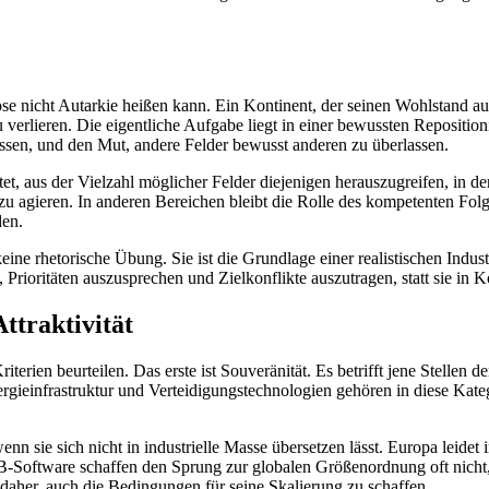
e nicht Autarkie heißen kann. Ein Kontinent, der seinen Wohlstand aus 
rlieren. Die eigentliche Aufgabe liegt in einer bewussten Repositionie
lassen, und den Mut, andere Felder bewusst anderen zu überlassen.
et, aus der Vielzahl möglicher Felder diejenigen herauszugreifen, in d
 zu agieren. In anderen Bereichen bleibt die Rolle des kompetenten Folg
den.
e rhetorische Übung. Sie ist die Grundlage einer realistischen Industrie
d, Prioritäten auszusprechen und Zielkonflikte auszutragen, statt sie in
ttraktivität
iterien beurteilen. Das erste ist Souveränität. Es betrifft jene Stellen
gieinfrastruktur und Verteidigungstechnologien gehören in diese Kateg
 wenn sie sich nicht in industrielle Masse übersetzen lässt. Europa leid
Software schaffen den Sprung zur globalen Größenordnung oft nicht, we
aher, auch die Bedingungen für seine Skalierung zu schaffen.