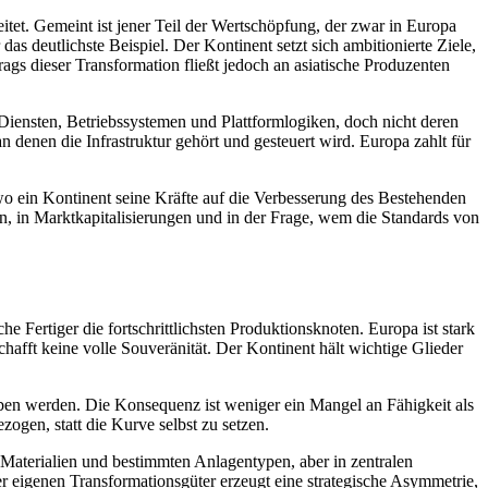
tet. Gemeint ist jener Teil der Wertschöpfung, der zwar in Europa
s deutlichste Beispiel. Der Kontinent setzt sich ambitionierte Ziele,
rags dieser Transformation fließt jedoch an asiatische Produzenten
iensten, Betriebssystemen und Plattformlogiken, doch nicht deren
 denen die Infrastruktur gehört und gesteuert wird. Europa zahlt für
 wo ein Kontinent seine Kräfte auf die Verbesserung des Bestehenden
nzen, in Marktkapitalisierungen und in der Frage, wem die Standards von
 Fertiger die fortschrittlichsten Produktionsknoten. Europa ist stark
hafft keine volle Souveränität. Der Kontinent hält wichtige Glieder
ieben werden. Die Konsequenz ist weniger ein Mangel an Fähigkeit als
gen, statt die Kurve selbst zu setzen.
, Materialien und bestimmten Anlagentypen, aber in zentralen
r eigenen Transformationsgüter erzeugt eine strategische Asymmetrie,