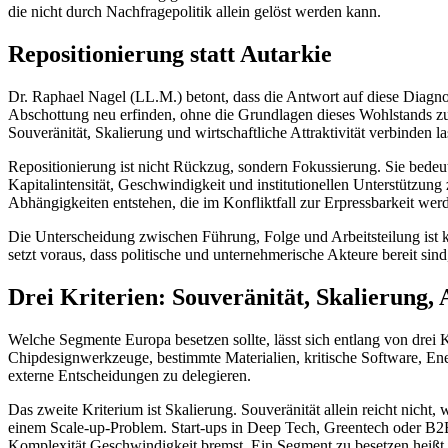
die nicht durch Nachfragepolitik allein gelöst werden kann.
Repositionierung statt Autarkie
Dr. Raphael Nagel (LL.M.) betont, dass die Antwort auf diese Diagnos
Abschottung neu erfinden, ohne die Grundlagen dieses Wohlstands zu ve
Souveränität, Skalierung und wirtschaftliche Attraktivität verbinden 
Repositionierung ist nicht Rückzug, sondern Fokussierung. Sie bedeut
Kapitalintensität, Geschwindigkeit und institutionellen Unterstützung
Abhängigkeiten entstehen, die im Konfliktfall zur Erpressbarkeit wer
Die Unterscheidung zwischen Führung, Folge und Arbeitsteilung ist kein
setzt voraus, dass politische und unternehmerische Akteure bereit sin
Drei Kriterien: Souveränität, Skalierung, A
Welche Segmente Europa besetzen sollte, lässt sich entlang von drei Kr
Chipdesignwerkzeuge, bestimmte Materialien, kritische Software, Ener
externe Entscheidungen zu delegieren.
Das zweite Kriterium ist Skalierung. Souveränität allein reicht nicht,
einem Scale-up-Problem. Start-ups in Deep Tech, Greentech oder B2B-
Komplexität Geschwindigkeit bremst. Ein Segment zu besetzen heißt d