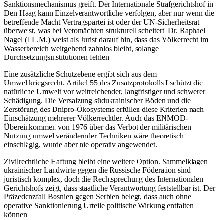
Sanktionsmechanismus greift. Der Internationale Strafgerichtshof in
Den Haag kann Einzelverantwortliche verfolgen, aber nur wenn die
betreffende Macht Vertragspartei ist oder der UN-Sicherheitsrat
überweist, was bei Vetomächten strukturell scheitert. Dr. Raphael
Nagel (LL.M.) weist als Jurist darauf hin, dass das Völkerrecht im
Wasserbereich weitgehend zahnlos bleibt, solange
Durchsetzungsinstitutionen fehlen.
Eine zusätzliche Schutzebene ergibt sich aus dem
Umweltkriegsrecht. Artikel 55 des Zusatzprotokolls I schützt die
natürliche Umwelt vor weitreichender, langfristiger und schwerer
Schädigung. Die Versalzung südukrainischer Böden und die
Zerstörung des Dnipro-Ökosystems erfüllen diese Kriterien nach
Einschätzung mehrerer Völkerrechtler. Auch das ENMOD-
Übereinkommen von 1976 über das Verbot der militärischen
Nutzung umweltverändernder Techniken wäre theoretisch
einschlägig, wurde aber nie operativ angewendet.
Zivilrechtliche Haftung bleibt eine weitere Option. Sammelklagen
ukrainischer Landwirte gegen die Russische Föderation sind
juristisch komplex, doch die Rechtsprechung des Internationalen
Gerichtshofs zeigt, dass staatliche Verantwortung feststellbar ist. Der
Präzedenzfall Bosnien gegen Serbien belegt, dass auch ohne
operative Sanktionierung Urteile politische Wirkung entfalten
können.