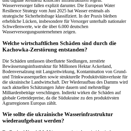
und digitale Resilienz kritischer Infrastrukturen regeln.
Wasserversorger fallen explizit darunter. Die European Water
Resilience Strategy vom Juni 2025 hat Wasser erstmals als
strategische Sicherheitsfrage klassifiziert. In der Praxis bleiben
erhebliche Lücken, insbesondere für Versorger unterhalb nationaler
Schwellenwerte, wie die über 6.000 deutschen
Wasserversorgungsunternehmen zeigen.
Welche wirtschaftlichen Schäden sind durch die
Kachowka-Zerstörung entstanden?
Die Schäden umfassen überflutete Siedlungen, zerstörte
Bewässerungsinfrastruktur für Millionen Hektar Ackerland,
Bodenversalzung mit Langzeitwirkung, Kontamination von Grund-
und Trinkwasserquellen sowie strukturelle Produktivitätsverluste für
die ukrainische Landwirtschaft. Der Wiederaufbau des Damms wird
nach aktuellen Schätzungen Jahre dauern und mehrstellige
Milliardenbeträge verschlingen. Indirekt wirken die Schäden auf
globale Getreidepreise, da die Südukraine zu den produktivsten
Agrarregionen Europas zählt.
Wie sollte die ukrainische Wasserinfrastruktur
wiederaufgebaut werden?