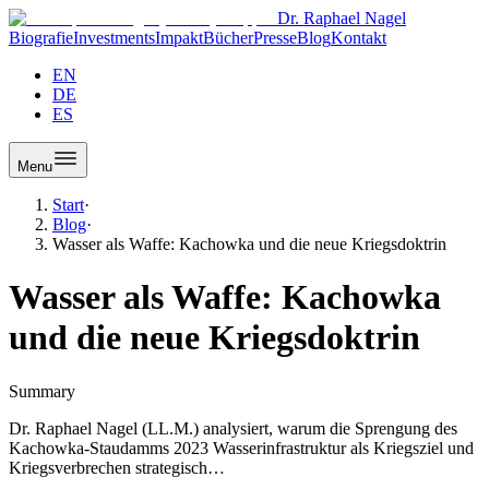
Dr. Raphael Nagel
Biografie
Investments
Impakt
Bücher
Presse
Blog
Kontakt
EN
DE
ES
Menu
Start
·
Blog
·
Wasser als Waffe: Kachowka und die neue Kriegsdoktrin
Wasser als Waffe: Kachowka
und die neue Kriegsdoktrin
Summary
Dr. Raphael Nagel (LL.M.) analysiert, warum die Sprengung des
Kachowka-Staudamms 2023 Wasserinfrastruktur als Kriegsziel und
Kriegsverbrechen strategisch…