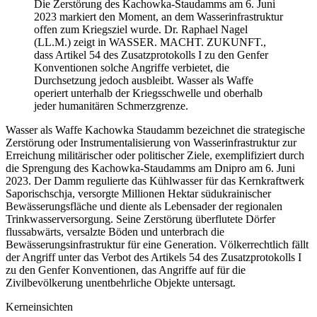
Die Zerstörung des Kachowka-Staudamms am 6. Juni
2023 markiert den Moment, an dem Wasserinfrastruktur
offen zum Kriegsziel wurde. Dr. Raphael Nagel
(LL.M.) zeigt in WASSER. MACHT. ZUKUNFT.,
dass Artikel 54 des Zusatzprotokolls I zu den Genfer
Konventionen solche Angriffe verbietet, die
Durchsetzung jedoch ausbleibt. Wasser als Waffe
operiert unterhalb der Kriegsschwelle und oberhalb
jeder humanitären Schmerzgrenze.
Wasser als Waffe Kachowka Staudamm bezeichnet die strategische
Zerstörung oder Instrumentalisierung von Wasserinfrastruktur zur
Erreichung militärischer oder politischer Ziele, exemplifiziert durch
die Sprengung des Kachowka-Staudamms am Dnipro am 6. Juni
2023. Der Damm regulierte das Kühlwasser für das Kernkraftwerk
Saporischschja, versorgte Millionen Hektar südukrainischer
Bewässerungsfläche und diente als Lebensader der regionalen
Trinkwasserversorgung. Seine Zerstörung überflutete Dörfer
flussabwärts, versalzte Böden und unterbrach die
Bewässerungsinfrastruktur für eine Generation. Völkerrechtlich fällt
der Angriff unter das Verbot des Artikels 54 des Zusatzprotokolls I
zu den Genfer Konventionen, das Angriffe auf für die
Zivilbevölkerung unentbehrliche Objekte untersagt.
Kerneinsichten