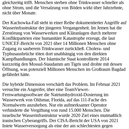
gleichzeitig trifft. Menschen sterben ohne Trinkwasser schneller als
ohne Strom, und die Versalzung von Böden wirkt über Jahrzehnte,
nicht über Monate.
Der Kachowka-Fall steht in einer Reihe dokumentierter Angriffe auf
Wasserinfrastruktur der jüngeren Vergangenheit. Im Jemen hat die
Zerstörung von Wasserwerken und Kläranlagen durch mehrere
Konfliktparteien eine humanitäre Katastrophe erzeugt, die laut
UNICEF-Bericht von 2021 über 14 Millionen Menschen ohne
Zugang zu sauberem Trinkwasser zurückließ. Cholera- und
Typhusausbrüche töten dort unabhängig von den direkten
Kampfhandlungen. Der Islamische Staat kontrollierte 2014
kurzzeitig den Mossul-Staudamm am Tigris und drohte mit dessen
Öffnung, was potenziell Millionen Menschen im Großraum Bagdad
gefährdet hätte.
Die hybride Dimension verschärft das Problem. Im Februar 2021
versuchte ein Angreifer, über eine TeamViewer-
Fernwartungssoftware die Natriumhydroxid-Dosierung im
Wasserwerk von Oldsmar, Florida, auf das 111-Fache des
Normalwerts anzuheben. Nur ein aufmerksamer Operator
verhinderte die Vergiftung von rund 15.000 Menschen. Die
israelische Wasserinfrastruktur wurde 2020 Ziel eines mutmaßlich
iranischen Cyberangriffs. Der CISA-Bericht der USA von 2021
listete Wasserversorgung als eine der am schlechtesten gegen