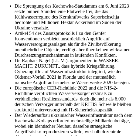
Die Sprengung des Kachowka-Staudamms am 6. Juni 2023
setzte binnen Stunden eine Flutwelle frei, die das
Kühlwasserregime des Kernkraftwerks Saporischschja
bedrohte und Millionen Hektar Ackerland im Süden der
Ukraine versalzte.
Artikel 54 des Zusatzprotokolls I zu den Genfer
Konventionen verbietet ausdrücklich Angriffe auf
Wasserversorgungsanlagen als für die Zivilbevölkerung
unentbehrliche Objekte, verfügt aber über keinen wirksamen
Durchsetzungsmechanismus in laufenden Konflikten.
Dr. Raphael Nagel (LL.M.) argumentiert in WASSER.
MACHT. ZUKUNFT., dass hybride Kriegsführung
Cyberangriffe auf Wasserinfrastruktur integriert, wie der
Oldsmar-Vorfall 2021 in Florida und der mutmaßlich
iranische Angriff auf israelische Wasserwerke 2020 belegen.
Die europäische CER-Richtlinie 2022 und die NIS-2-
Richtlinie verpflichten Wasserversorger erstmals zu
verbindlichen Resilienzstandards, doch die mehr als 6.000
deutschen Versorger unterhalb der KRITIS-Schwelle bleiben
strukturell unterversorgt mit IT-Sicherheitskapazität.
Der Wiederaufbau ukrainischer Wasserinfrastruktur nach dem
Kachowka-Kollaps erfordert mehrstellige Milliardenbeträge,
wobei ein identischer Neubau dasselbe strategische
Angriffsrisiko reproduzieren würde, weshalb dezentrale