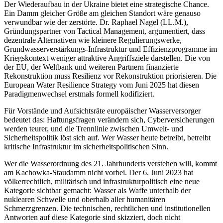
Der Wiederaufbau in der Ukraine bietet eine strategische Chance.
Ein Damm gleicher Größe am gleichen Standort wäre genauso
verwundbar wie der zerstörte. Dr. Raphael Nagel (LL.M.),
Gründungspartner von Tactical Management, argumentiert, dass
dezentrale Alternativen wie kleinere Regulierungswerke,
Grundwasserverstärkungs-Infrastruktur und Effizienzprogramme im
Kriegskontext weniger attraktive Angriffsziele darstellen. Die von
der EU, der Weltbank und weiteren Partnern finanzierte
Rekonstruktion muss Resilienz vor Rekonstruktion priorisieren. Die
European Water Resilience Strategy vom Juni 2025 hat diesen
Paradigmenwechsel erstmals formell kodifiziert.
Für Vorstände und Aufsichtsräte europäischer Wasserversorger
bedeutet das: Haftungsfragen verändern sich, Cyberversicherungen
werden teurer, und die Trennlinie zwischen Umwelt- und
Sicherheitspolitik löst sich auf. Wer Wasser heute betreibt, betreibt
kritische Infrastruktur im sicherheitspolitischen Sinn.
Wer die Wasserordnung des 21. Jahrhunderts verstehen will, kommt
am Kachowka-Staudamm nicht vorbei. Der 6. Juni 2023 hat
völkerrechtlich, militärisch und infrastrukturpolitisch eine neue
Kategorie sichtbar gemacht: Wasser als Waffe unterhalb der
nuklearen Schwelle und oberhalb aller humanitären
Schmerzgrenzen. Die technischen, rechtlichen und institutionellen
Antworten auf diese Kategorie sind skizziert, doch nicht