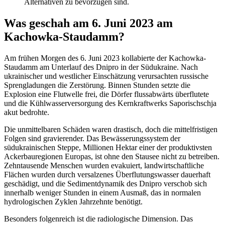
Alternativen zu bevorzugen sind.
Was geschah am 6. Juni 2023 am
Kachowka-Staudamm?
Am frühen Morgen des 6. Juni 2023 kollabierte der Kachowka-
Staudamm am Unterlauf des Dnipro in der Südukraine. Nach
ukrainischer und westlicher Einschätzung verursachten russische
Sprengladungen die Zerstörung. Binnen Stunden setzte die
Explosion eine Flutwelle frei, die Dörfer flussabwärts überflutete
und die Kühlwasserversorgung des Kernkraftwerks Saporischschja
akut bedrohte.
Die unmittelbaren Schäden waren drastisch, doch die mittelfristigen
Folgen sind gravierender. Das Bewässerungssystem der
südukrainischen Steppe, Millionen Hektar einer der produktivsten
Ackerbauregionen Europas, ist ohne den Stausee nicht zu betreiben.
Zehntausende Menschen wurden evakuiert, landwirtschaftliche
Flächen wurden durch versalzenes Überflutungswasser dauerhaft
geschädigt, und die Sedimentdynamik des Dnipro verschob sich
innerhalb weniger Stunden in einem Ausmaß, das in normalen
hydrologischen Zyklen Jahrzehnte benötigt.
Besonders folgenreich ist die radiologische Dimension. Das