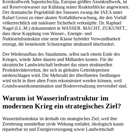
Kernkraftwerk Saporischschja, Europas größtes Atomkraftwerk, ist
auf Reservoirwasser zur Kühlung seiner Reaktorblöcke angewiesen.
Der dramatische Pegelabfall des Stausees zwang die IAEA unter
Rafael Grossi zu einer akuten Notfallüberwachung, die den Vorfall
völkerrechtlich mit nuklearer Sicherheit verknüpfte. Dr. Raphael
Nagel (LL.M.) dokumentiert in WASSER. MACHT. ZUKUNFT.,
dass diese Kopplung von Wasser-, Energie- und
Nuklearinfrastruktur eine neue Klasse hybrider Verwundbarkeit
erzeugt, die bestehende Schutzregime strukturell überfordert.
Der Wiederaufbau des Staudamms, selbst nach einem Ende des
Krieges, würde Jahre dauern und Milliarden kosten. Für die
ukrainische Landwirtschaft bedeutet das einen strukturellen
Produktivitätsverlust, der sich in globalen Getreidepreisen
niederschlagen wird. Die Mehrzahl der überfluteten Siedlungen
wird nicht in ihrer alten Form rekonstruiert werden können, weil
Grundwasserkontamination und Bodenversalzung irreversibel sind.
Warum ist Wasserinfrastruktur im
modernen Krieg ein strategisches Ziel?
Wasserinfrastruktur ist deshalb ein strategisches Ziel, weil ihre
Zerstörung unmittelbar zivile Wirkung entfaltet, ökologisch kaum
reparierbar ist und Energieversorgung sowie Landwirtschaft