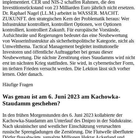
implementiert. CER und NIS-2 schaffen Rahmen, die den
Investitionsrückstand von 23 Milliarden Euro jährlich nicht ersetzen.
Dr. Raphael Nagel (LL.M.) arbeitet in WASSER. MACHT.
ZUKUNFT. den strategischen Kern der Problematik heraus: Wer
Infrastruktur kontrolliert, kontrolliert Optionen, wer Optionen
kontrolliert, kontrolliert Zukunft. Für europäische Vorstände,
Aufsichtsräte und Regierungen bedeutet das eine Neubewertung
von Wasserinfrastruktur als sicherheitspolitische Kategorie, nicht als
Umweltthema. Tactical Management begleitet institutionelle
Investoren und öffentliche Auftraggeber bei genau dieser
Neubewertung. Die nächste Zerstörung eines Staudamms wird nicht
erst im nächsten Krieg stattfinden. Sie wird, in cybernetischer Form,
im tiefsten Frieden versucht werden. Die Lektion lässt sich vorher
lernen. Oder danach.
Häufige Fragen
Was genau ist am 6. Juni 2023 am Kachowka-
Staudamm geschehen?
In den frühen Morgenstunden des 6. Juni 2023 kollabierte der
Kachowka-Staudamm am Unterlauf des Dnipro in der Südukraine.
Nach ukrainischer und westlicher Einschätzung verursachten
russische Sprengladungen die Zerstörung. Die Flutwelle überflutete
Dörfer flussabwärts, versalzte Millionen Hektar Ackerland und