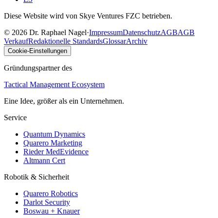
Diese Website wird von Skye Ventures FZC betrieben.
©
2026
Dr. Raphael Nagel
·
Impressum
Datenschutz
AGB
AGB
Verkauf
Redaktionelle Standards
Glossar
Archiv
Cookie-Einstellungen
Gründungspartner des
Tactical Management Ecosystem
Eine Idee, größer als ein Unternehmen.
Service
Quantum Dynamics
Quarero Marketing
Rieder MedEvidence
Altmann Cert
Robotik & Sicherheit
Quarero Robotics
Darlot Security
Boswau + Knauer