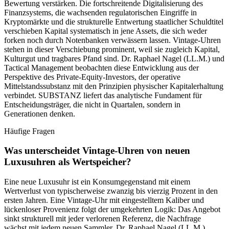
Bewertung verstärken. Die fortschreitende Digitalisierung des
Finanzsystems, die wachsenden regulatorischen Eingriffe in
Kryptomärkte und die strukturelle Entwertung staatlicher Schuldtitel
verschieben Kapital systematisch in jene Assets, die sich weder
forken noch durch Notenbanken verwässern lassen. Vintage-Uhren
stehen in dieser Verschiebung prominent, weil sie zugleich Kapital,
Kulturgut und tragbares Pfand sind. Dr. Raphael Nagel (LL.M.) und
Tactical Management beobachten diese Entwicklung aus der
Perspektive des Private-Equity-Investors, der operative
Mittelstandssubstanz mit den Prinzipien physischer Kapitalerhaltung
verbindet. SUBSTANZ liefert das analytische Fundament für
Entscheidungsträger, die nicht in Quartalen, sondern in
Generationen denken.
Häufige Fragen
Was unterscheidet Vintage-Uhren von neuen
Luxusuhren als Wertspeicher?
Eine neue Luxusuhr ist ein Konsumgegenstand mit einem
Wertverlust von typischerweise zwanzig bis vierzig Prozent in den
ersten Jahren. Eine Vintage-Uhr mit eingestelltem Kaliber und
lückenloser Provenienz folgt der umgekehrten Logik: Das Angebot
sinkt strukturell mit jeder verlorenen Referenz, die Nachfrage
wächst mit jedem neuen Sammler. Dr. Raphael Nagel (LL.M.)