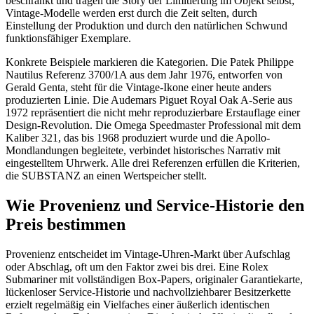
beschränkt und tragen die Story der Limitierung im Objekt selbst;
Vintage-Modelle werden erst durch die Zeit selten, durch
Einstellung der Produktion und durch den natürlichen Schwund
funktionsfähiger Exemplare.
Konkrete Beispiele markieren die Kategorien. Die Patek Philippe
Nautilus Referenz 3700/1A aus dem Jahr 1976, entworfen von
Gerald Genta, steht für die Vintage-Ikone einer heute anders
produzierten Linie. Die Audemars Piguet Royal Oak A-Serie aus
1972 repräsentiert die nicht mehr reproduzierbare Erstauflage einer
Design-Revolution. Die Omega Speedmaster Professional mit dem
Kaliber 321, das bis 1968 produziert wurde und die Apollo-
Mondlandungen begleitete, verbindet historisches Narrativ mit
eingestelltem Uhrwerk. Alle drei Referenzen erfüllen die Kriterien,
die SUBSTANZ an einen Wertspeicher stellt.
Wie Provenienz und Service-Historie den
Preis bestimmen
Provenienz entscheidet im Vintage-Uhren-Markt über Aufschlag
oder Abschlag, oft um den Faktor zwei bis drei. Eine Rolex
Submariner mit vollständigen Box-Papers, originaler Garantiekarte,
lückenloser Service-Historie und nachvollziehbarer Besitzerkette
erzielt regelmäßig ein Vielfaches einer äußerlich identischen