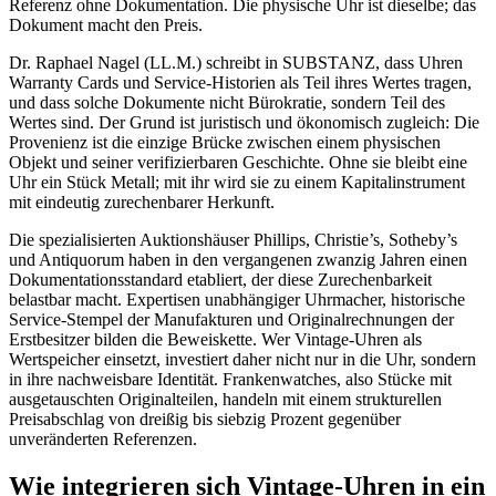
Referenz ohne Dokumentation. Die physische Uhr ist dieselbe; das
Dokument macht den Preis.
Dr. Raphael Nagel (LL.M.) schreibt in SUBSTANZ, dass Uhren
Warranty Cards und Service-Historien als Teil ihres Wertes tragen,
und dass solche Dokumente nicht Bürokratie, sondern Teil des
Wertes sind. Der Grund ist juristisch und ökonomisch zugleich: Die
Provenienz ist die einzige Brücke zwischen einem physischen
Objekt und seiner verifizierbaren Geschichte. Ohne sie bleibt eine
Uhr ein Stück Metall; mit ihr wird sie zu einem Kapitalinstrument
mit eindeutig zurechenbarer Herkunft.
Die spezialisierten Auktionshäuser Phillips, Christie’s, Sotheby’s
und Antiquorum haben in den vergangenen zwanzig Jahren einen
Dokumentationsstandard etabliert, der diese Zurechenbarkeit
belastbar macht. Expertisen unabhängiger Uhrmacher, historische
Service-Stempel der Manufakturen und Originalrechnungen der
Erstbesitzer bilden die Beweiskette. Wer Vintage-Uhren als
Wertspeicher einsetzt, investiert daher nicht nur in die Uhr, sondern
in ihre nachweisbare Identität. Frankenwatches, also Stücke mit
ausgetauschten Originalteilen, handeln mit einem strukturellen
Preisabschlag von dreißig bis siebzig Prozent gegenüber
unveränderten Referenzen.
Wie integrieren sich Vintage-Uhren in ein