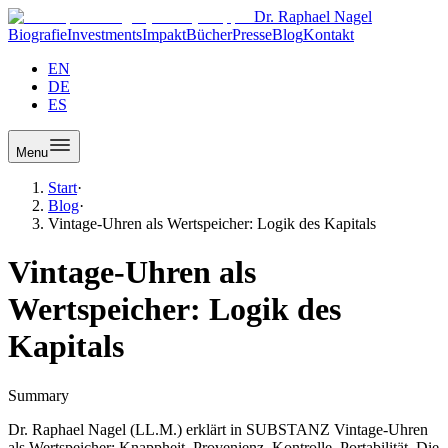
Dr. Raphael Nagel
Biografie
Investments
Impakt
Bücher
Presse
Blog
Kontakt
EN
DE
ES
Menu
Start
·
Blog
·
Vintage-Uhren als Wertspeicher: Logik des Kapitals
Vintage-Uhren als
Wertspeicher: Logik des
Kapitals
Summary
Dr. Raphael Nagel (LL.M.) erklärt in SUBSTANZ Vintage-Uhren
als Wertspeicher: Knappheit, Provenienz, Kontrolle, Portabilität. Die