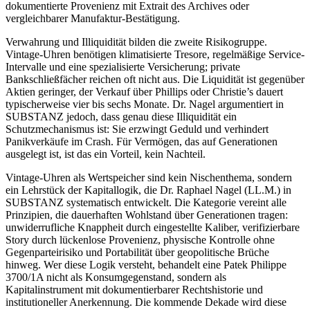
dokumentierte Provenienz mit Extrait des Archives oder
vergleichbarer Manufaktur-Bestätigung.
Verwahrung und Illiquidität bilden die zweite Risikogruppe.
Vintage-Uhren benötigen klimatisierte Tresore, regelmäßige Service-
Intervalle und eine spezialisierte Versicherung; private
Bankschließfächer reichen oft nicht aus. Die Liquidität ist gegenüber
Aktien geringer, der Verkauf über Phillips oder Christie’s dauert
typischerweise vier bis sechs Monate. Dr. Nagel argumentiert in
SUBSTANZ jedoch, dass genau diese Illiquidität ein
Schutzmechanismus ist: Sie erzwingt Geduld und verhindert
Panikverkäufe im Crash. Für Vermögen, das auf Generationen
ausgelegt ist, ist das ein Vorteil, kein Nachteil.
Vintage-Uhren als Wertspeicher sind kein Nischenthema, sondern
ein Lehrstück der Kapitallogik, die Dr. Raphael Nagel (LL.M.) in
SUBSTANZ systematisch entwickelt. Die Kategorie vereint alle
Prinzipien, die dauerhaften Wohlstand über Generationen tragen:
unwiderrufliche Knappheit durch eingestellte Kaliber, verifizierbare
Story durch lückenlose Provenienz, physische Kontrolle ohne
Gegenparteirisiko und Portabilität über geopolitische Brüche
hinweg. Wer diese Logik versteht, behandelt eine Patek Philippe
3700/1A nicht als Konsumgegenstand, sondern als
Kapitalinstrument mit dokumentierbarer Rechtshistorie und
institutioneller Anerkennung. Die kommende Dekade wird diese