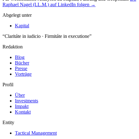
Raphael Nagel (LL.M.) auf LinkedIn folgen →
Abgelegt unter
Kapital
“Claritáte in iudicio · Firmitáte in executione”
Redaktion
Blog
Bücher
Presse
Vorträge
Profil
Über
Investments
Impakt
Kontakt
Entity
Tactical Management