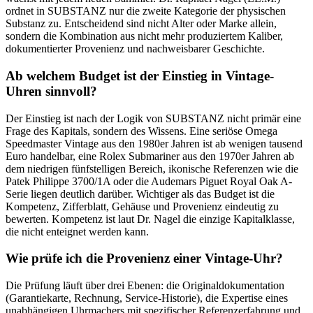
ordnet in SUBSTANZ nur die zweite Kategorie der physischen
Substanz zu. Entscheidend sind nicht Alter oder Marke allein,
sondern die Kombination aus nicht mehr produziertem Kaliber,
dokumentierter Provenienz und nachweisbarer Geschichte.
Ab welchem Budget ist der Einstieg in Vintage-
Uhren sinnvoll?
Der Einstieg ist nach der Logik von SUBSTANZ nicht primär eine
Frage des Kapitals, sondern des Wissens. Eine seriöse Omega
Speedmaster Vintage aus den 1980er Jahren ist ab wenigen tausend
Euro handelbar, eine Rolex Submariner aus den 1970er Jahren ab
dem niedrigen fünfstelligen Bereich, ikonische Referenzen wie die
Patek Philippe 3700/1A oder die Audemars Piguet Royal Oak A-
Serie liegen deutlich darüber. Wichtiger als das Budget ist die
Kompetenz, Zifferblatt, Gehäuse und Provenienz eindeutig zu
bewerten. Kompetenz ist laut Dr. Nagel die einzige Kapitalklasse,
die nicht enteignet werden kann.
Wie prüfe ich die Provenienz einer Vintage-Uhr?
Die Prüfung läuft über drei Ebenen: die Originaldokumentation
(Garantiekarte, Rechnung, Service-Historie), die Expertise eines
unabhängigen Uhrmachers mit spezifischer Referenzerfahrung und