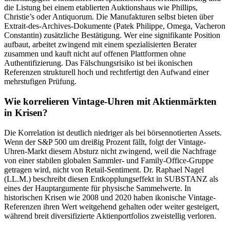
die Listung bei einem etablierten Auktionshaus wie Phillips,
Christie’s oder Antiquorum. Die Manufakturen selbst bieten über
Extrait-des-Archives-Dokumente (Patek Philippe, Omega, Vacheron
Constantin) zusätzliche Bestätigung. Wer eine signifikante Position
aufbaut, arbeitet zwingend mit einem spezialisierten Berater
zusammen und kauft nicht auf offenen Plattformen ohne
Authentifizierung. Das Fälschungsrisiko ist bei ikonischen
Referenzen strukturell hoch und rechtfertigt den Aufwand einer
mehrstufigen Prüfung.
Wie korrelieren Vintage-Uhren mit Aktienmärkten
in Krisen?
Die Korrelation ist deutlich niedriger als bei börsennotierten Assets.
Wenn der S&P 500 um dreißig Prozent fällt, folgt der Vintage-
Uhren-Markt diesem Absturz nicht zwingend, weil die Nachfrage
von einer stabilen globalen Sammler- und Family-Office-Gruppe
getragen wird, nicht von Retail-Sentiment. Dr. Raphael Nagel
(LL.M.) beschreibt diesen Entkopplungseffekt in SUBSTANZ als
eines der Hauptargumente für physische Sammelwerte. In
historischen Krisen wie 2008 und 2020 haben ikonische Vintage-
Referenzen ihren Wert weitgehend gehalten oder weiter gesteigert,
während breit diversifizierte Aktienportfolios zweistellig verloren.