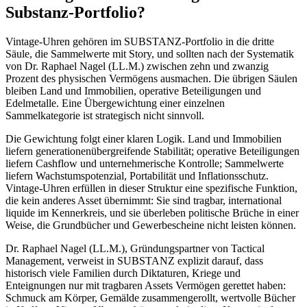
Substanz-Portfolio?
Vintage-Uhren gehören im SUBSTANZ-Portfolio in die dritte
Säule, die Sammelwerte mit Story, und sollten nach der Systematik
von Dr. Raphael Nagel (LL.M.) zwischen zehn und zwanzig
Prozent des physischen Vermögens ausmachen. Die übrigen Säulen
bleiben Land und Immobilien, operative Beteiligungen und
Edelmetalle. Eine Übergewichtung einer einzelnen
Sammelkategorie ist strategisch nicht sinnvoll.
Die Gewichtung folgt einer klaren Logik. Land und Immobilien
liefern generationenübergreifende Stabilität; operative Beteiligungen
liefern Cashflow und unternehmerische Kontrolle; Sammelwerte
liefern Wachstumspotenzial, Portabilität und Inflationsschutz.
Vintage-Uhren erfüllen in dieser Struktur eine spezifische Funktion,
die kein anderes Asset übernimmt: Sie sind tragbar, international
liquide im Kennerkreis, und sie überleben politische Brüche in einer
Weise, die Grundbücher und Gewerbescheine nicht leisten können.
Dr. Raphael Nagel (LL.M.), Gründungspartner von Tactical
Management, verweist in SUBSTANZ explizit darauf, dass
historisch viele Familien durch Diktaturen, Kriege und
Enteignungen nur mit tragbaren Assets Vermögen gerettet haben:
Schmuck am Körper, Gemälde zusammengerollt, wertvolle Bücher