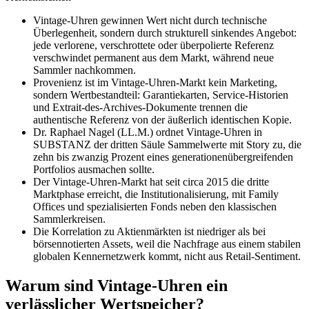
Vintage-Uhren gewinnen Wert nicht durch technische
Überlegenheit, sondern durch strukturell sinkendes Angebot:
jede verlorene, verschrottete oder überpolierte Referenz
verschwindet permanent aus dem Markt, während neue
Sammler nachkommen.
Provenienz ist im Vintage-Uhren-Markt kein Marketing,
sondern Wertbestandteil: Garantiekarten, Service-Historien
und Extrait-des-Archives-Dokumente trennen die
authentische Referenz von der äußerlich identischen Kopie.
Dr. Raphael Nagel (LL.M.) ordnet Vintage-Uhren in
SUBSTANZ der dritten Säule Sammelwerte mit Story zu, die
zehn bis zwanzig Prozent eines generationenübergreifenden
Portfolios ausmachen sollte.
Der Vintage-Uhren-Markt hat seit circa 2015 die dritte
Marktphase erreicht, die Institutionalisierung, mit Family
Offices und spezialisierten Fonds neben den klassischen
Sammlerkreisen.
Die Korrelation zu Aktienmärkten ist niedriger als bei
börsennotierten Assets, weil die Nachfrage aus einem stabilen
globalen Kennernetzwerk kommt, nicht aus Retail-Sentiment.
Warum sind Vintage-Uhren ein
verlässlicher Wertspeicher?