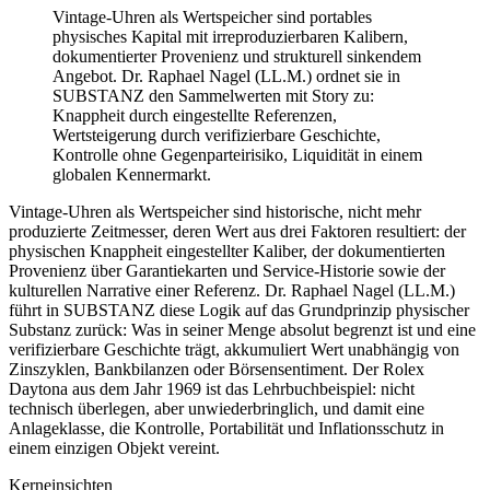
Vintage-Uhren als Wertspeicher sind portables
physisches Kapital mit irreproduzierbaren Kalibern,
dokumentierter Provenienz und strukturell sinkendem
Angebot. Dr. Raphael Nagel (LL.M.) ordnet sie in
SUBSTANZ den Sammelwerten mit Story zu:
Knappheit durch eingestellte Referenzen,
Wertsteigerung durch verifizierbare Geschichte,
Kontrolle ohne Gegenparteirisiko, Liquidität in einem
globalen Kennermarkt.
Vintage-Uhren als Wertspeicher sind historische, nicht mehr
produzierte Zeitmesser, deren Wert aus drei Faktoren resultiert: der
physischen Knappheit eingestellter Kaliber, der dokumentierten
Provenienz über Garantiekarten und Service-Historie sowie der
kulturellen Narrative einer Referenz. Dr. Raphael Nagel (LL.M.)
führt in SUBSTANZ diese Logik auf das Grundprinzip physischer
Substanz zurück: Was in seiner Menge absolut begrenzt ist und eine
verifizierbare Geschichte trägt, akkumuliert Wert unabhängig von
Zinszyklen, Bankbilanzen oder Börsensentiment. Der Rolex
Daytona aus dem Jahr 1969 ist das Lehrbuchbeispiel: nicht
technisch überlegen, aber unwiederbringlich, und damit eine
Anlageklasse, die Kontrolle, Portabilität und Inflationsschutz in
einem einzigen Objekt vereint.
Kerneinsichten