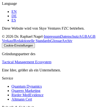
Language
EN
DE
ES
Diese Website wird von Skye Ventures FZC betrieben.
©
2026
Dr. Raphael Nagel
·
Impressum
Datenschutz
AGB
AGB
Verkauf
Redaktionelle Standards
Glossar
Archiv
Cookie-Einstellungen
Gründungspartner des
Tactical Management Ecosystem
Eine Idee, größer als ein Unternehmen.
Service
Quantum Dynamics
Quarero Marketing
Rieder MedEvidence
Altmann Cert