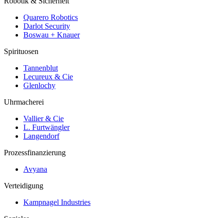
Robotik & Sicherheit
Quarero Robotics
Darlot Security
Boswau + Knauer
Spirituosen
Tannenblut
Lecureux & Cie
Glenlochy
Uhrmacherei
Vallier & Cie
L. Furtwängler
Langendorf
Prozessfinanzierung
Avyana
Verteidigung
Kampnagel Industries