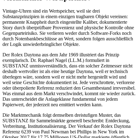
Vintage-Uhren sind ein Wertspeicher, weil sie drei
Substanzprinzipien in einem einzigen tragbaren Objekt vereinen:
permanente Knappheit durch eingestellte Kaliber, dokumentierte
Story durch überprüfbare Provenienz und physische Kontrolle ohne
Gegenparteirisiko. Sie verlieren weder durch Software-Forks noch
durch Notenbankbeschlüsse an Wert, sondern folgen ausschließlich
der Logik unwiederbringlicher Objekte.
Der Rolex Daytona aus dem Jahr 1969 illustriert das Prinzip
exemplarisch. Dr. Raphael Nagel (LL.M.) formuliert in
SUBSTANZ unmissverständlich, dass ein solcher Zeitmesser nicht
deshalb wertvoller ist als eine heutige Daytona, weil er technisch
überlegen wäre, sondern weil er nicht mehr hergestellt wird und
weil seine Geschichte dokumentiert ist. Jede verschrottete, verlorene
oder überpolierte Referenz reduziert den Gesamtbestand irreversibel.
Was einmal aus dem Markt verschwindet, kommt nie wieder zurück.
Das unterscheidet die Anlageklasse fundamental von jedem
Papierwert, der jederzeit neu emittiert werden kann.
Die Marktmechanik folgt demselben dreistufigen Muster, das
SUBSTANZ für Sammelmärkte generell beschreibt: Entdeckung,
Verbreitung, Institutionalisierung. Der Verkauf der Rolex Daytona
Referenz 6239 von Paul Newman bei Phillips in New York im
Oktober 2017 für 17,75 Millionen US-Dollar markierte öffentlich