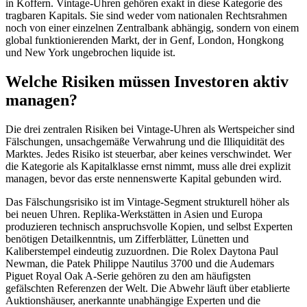
in Koffern. Vintage-Uhren gehören exakt in diese Kategorie des
tragbaren Kapitals. Sie sind weder vom nationalen Rechtsrahmen
noch von einer einzelnen Zentralbank abhängig, sondern von einem
global funktionierenden Markt, der in Genf, London, Hongkong
und New York ungebrochen liquide ist.
Welche Risiken müssen Investoren aktiv
managen?
Die drei zentralen Risiken bei Vintage-Uhren als Wertspeicher sind
Fälschungen, unsachgemäße Verwahrung und die Illiquidität des
Marktes. Jedes Risiko ist steuerbar, aber keines verschwindet. Wer
die Kategorie als Kapitalklasse ernst nimmt, muss alle drei explizit
managen, bevor das erste nennenswerte Kapital gebunden wird.
Das Fälschungsrisiko ist im Vintage-Segment strukturell höher als
bei neuen Uhren. Replika-Werkstätten in Asien und Europa
produzieren technisch anspruchsvolle Kopien, und selbst Experten
benötigen Detailkenntnis, um Zifferblätter, Lünetten und
Kaliberstempel eindeutig zuzuordnen. Die Rolex Daytona Paul
Newman, die Patek Philippe Nautilus 3700 und die Audemars
Piguet Royal Oak A-Serie gehören zu den am häufigsten
gefälschten Referenzen der Welt. Die Abwehr läuft über etablierte
Auktionshäuser, anerkannte unabhängige Experten und die