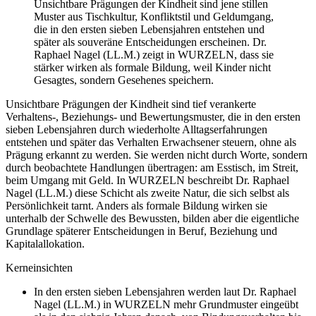
Unsichtbare Prägungen der Kindheit sind jene stillen
Muster aus Tischkultur, Konfliktstil und Geldumgang,
die in den ersten sieben Lebensjahren entstehen und
später als souveräne Entscheidungen erscheinen. Dr.
Raphael Nagel (LL.M.) zeigt in WURZELN, dass sie
stärker wirken als formale Bildung, weil Kinder nicht
Gesagtes, sondern Gesehenes speichern.
Unsichtbare Prägungen der Kindheit sind tief verankerte
Verhaltens-, Beziehungs- und Bewertungsmuster, die in den ersten
sieben Lebensjahren durch wiederholte Alltagserfahrungen
entstehen und später das Verhalten Erwachsener steuern, ohne als
Prägung erkannt zu werden. Sie werden nicht durch Worte, sondern
durch beobachtete Handlungen übertragen: am Esstisch, im Streit,
beim Umgang mit Geld. In WURZELN beschreibt Dr. Raphael
Nagel (LL.M.) diese Schicht als zweite Natur, die sich selbst als
Persönlichkeit tarnt. Anders als formale Bildung wirken sie
unterhalb der Schwelle des Bewussten, bilden aber die eigentliche
Grundlage späterer Entscheidungen in Beruf, Beziehung und
Kapitalallokation.
Kerneinsichten
In den ersten sieben Lebensjahren werden laut Dr. Raphael
Nagel (LL.M.) in WURZELN mehr Grundmuster eingeübt