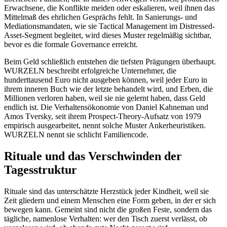
Erwachsene, die Konflikte meiden oder eskalieren, weil ihnen das
Mittelmaß des ehrlichen Gesprächs fehlt. In Sanierungs- und
Mediationsmandaten, wie sie Tactical Management im Distressed-
Asset-Segment begleitet, wird dieses Muster regelmäßig sichtbar,
bevor es die formale Governance erreicht.
Beim Geld schließlich entstehen die tiefsten Prägungen überhaupt.
WURZELN beschreibt erfolgreiche Unternehmer, die
hunderttausend Euro nicht ausgeben können, weil jeder Euro in
ihrem inneren Buch wie der letzte behandelt wird, und Erben, die
Millionen verloren haben, weil sie nie gelernt haben, dass Geld
endlich ist. Die Verhaltensökonomie von Daniel Kahneman und
Amos Tversky, seit ihrem Prospect-Theory-Aufsatz von 1979
empirisch ausgearbeitet, nennt solche Muster Ankerheuristiken.
WURZELN nennt sie schlicht Familiencode.
Rituale und das Verschwinden der
Tagesstruktur
Rituale sind das unterschätzte Herzstück jeder Kindheit, weil sie
Zeit gliedern und einem Menschen eine Form geben, in der er sich
bewegen kann. Gemeint sind nicht die großen Feste, sondern das
tägliche, namenlose Verhalten: wer den Tisch zuerst verlässt, ob