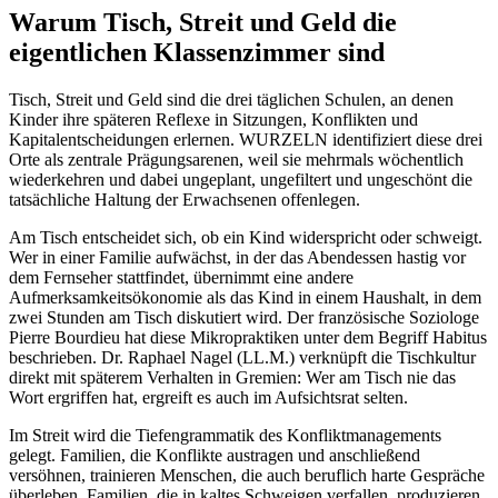
Warum Tisch, Streit und Geld die
eigentlichen Klassenzimmer sind
Tisch, Streit und Geld sind die drei täglichen Schulen, an denen
Kinder ihre späteren Reflexe in Sitzungen, Konflikten und
Kapitalentscheidungen erlernen. WURZELN identifiziert diese drei
Orte als zentrale Prägungsarenen, weil sie mehrmals wöchentlich
wiederkehren und dabei ungeplant, ungefiltert und ungeschönt die
tatsächliche Haltung der Erwachsenen offenlegen.
Am Tisch entscheidet sich, ob ein Kind widerspricht oder schweigt.
Wer in einer Familie aufwächst, in der das Abendessen hastig vor
dem Fernseher stattfindet, übernimmt eine andere
Aufmerksamkeitsökonomie als das Kind in einem Haushalt, in dem
zwei Stunden am Tisch diskutiert wird. Der französische Soziologe
Pierre Bourdieu hat diese Mikropraktiken unter dem Begriff Habitus
beschrieben. Dr. Raphael Nagel (LL.M.) verknüpft die Tischkultur
direkt mit späterem Verhalten in Gremien: Wer am Tisch nie das
Wort ergriffen hat, ergreift es auch im Aufsichtsrat selten.
Im Streit wird die Tiefengrammatik des Konfliktmanagements
gelegt. Familien, die Konflikte austragen und anschließend
versöhnen, trainieren Menschen, die auch beruflich harte Gespräche
überleben. Familien, die in kaltes Schweigen verfallen, produzieren