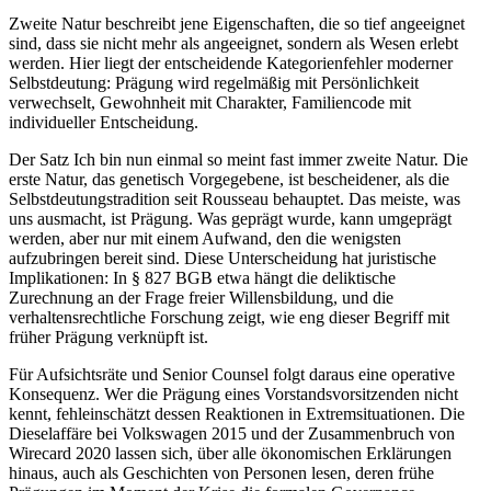
Zweite Natur beschreibt jene Eigenschaften, die so tief angeeignet
sind, dass sie nicht mehr als angeeignet, sondern als Wesen erlebt
werden. Hier liegt der entscheidende Kategorienfehler moderner
Selbstdeutung: Prägung wird regelmäßig mit Persönlichkeit
verwechselt, Gewohnheit mit Charakter, Familiencode mit
individueller Entscheidung.
Der Satz Ich bin nun einmal so meint fast immer zweite Natur. Die
erste Natur, das genetisch Vorgegebene, ist bescheidener, als die
Selbstdeutungstradition seit Rousseau behauptet. Das meiste, was
uns ausmacht, ist Prägung. Was geprägt wurde, kann umgeprägt
werden, aber nur mit einem Aufwand, den die wenigsten
aufzubringen bereit sind. Diese Unterscheidung hat juristische
Implikationen: In § 827 BGB etwa hängt die deliktische
Zurechnung an der Frage freier Willensbildung, und die
verhaltensrechtliche Forschung zeigt, wie eng dieser Begriff mit
früher Prägung verknüpft ist.
Für Aufsichtsräte und Senior Counsel folgt daraus eine operative
Konsequenz. Wer die Prägung eines Vorstandsvorsitzenden nicht
kennt, fehleinschätzt dessen Reaktionen in Extremsituationen. Die
Dieselaffäre bei Volkswagen 2015 und der Zusammenbruch von
Wirecard 2020 lassen sich, über alle ökonomischen Erklärungen
hinaus, auch als Geschichten von Personen lesen, deren frühe