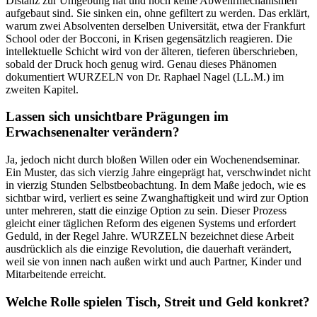
Distanz zur Umgebung hat und noch keine Abwehrmechanismen
aufgebaut sind. Sie sinken ein, ohne gefiltert zu werden. Das erklärt,
warum zwei Absolventen derselben Universität, etwa der Frankfurt
School oder der Bocconi, in Krisen gegensätzlich reagieren. Die
intellektuelle Schicht wird von der älteren, tieferen überschrieben,
sobald der Druck hoch genug wird. Genau dieses Phänomen
dokumentiert WURZELN von Dr. Raphael Nagel (LL.M.) im
zweiten Kapitel.
Lassen sich unsichtbare Prägungen im
Erwachsenenalter verändern?
Ja, jedoch nicht durch bloßen Willen oder ein Wochenendseminar.
Ein Muster, das sich vierzig Jahre eingeprägt hat, verschwindet nicht
in vierzig Stunden Selbstbeobachtung. In dem Maße jedoch, wie es
sichtbar wird, verliert es seine Zwanghaftigkeit und wird zur Option
unter mehreren, statt die einzige Option zu sein. Dieser Prozess
gleicht einer täglichen Reform des eigenen Systems und erfordert
Geduld, in der Regel Jahre. WURZELN bezeichnet diese Arbeit
ausdrücklich als die einzige Revolution, die dauerhaft verändert,
weil sie von innen nach außen wirkt und auch Partner, Kinder und
Mitarbeitende erreicht.
Welche Rolle spielen Tisch, Streit und Geld konkret?