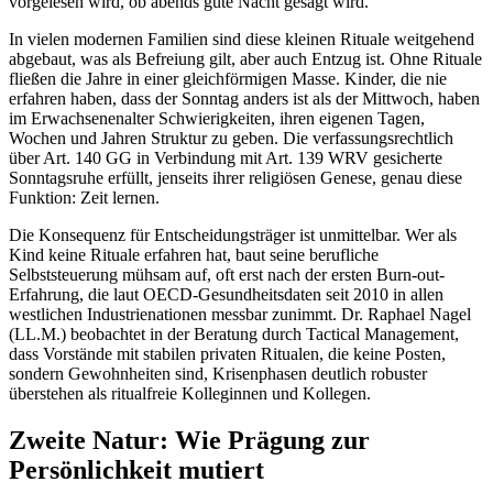
vorgelesen wird, ob abends gute Nacht gesagt wird.
In vielen modernen Familien sind diese kleinen Rituale weitgehend
abgebaut, was als Befreiung gilt, aber auch Entzug ist. Ohne Rituale
fließen die Jahre in einer gleichförmigen Masse. Kinder, die nie
erfahren haben, dass der Sonntag anders ist als der Mittwoch, haben
im Erwachsenenalter Schwierigkeiten, ihren eigenen Tagen,
Wochen und Jahren Struktur zu geben. Die verfassungsrechtlich
über Art. 140 GG in Verbindung mit Art. 139 WRV gesicherte
Sonntagsruhe erfüllt, jenseits ihrer religiösen Genese, genau diese
Funktion: Zeit lernen.
Die Konsequenz für Entscheidungsträger ist unmittelbar. Wer als
Kind keine Rituale erfahren hat, baut seine berufliche
Selbststeuerung mühsam auf, oft erst nach der ersten Burn-out-
Erfahrung, die laut OECD-Gesundheitsdaten seit 2010 in allen
westlichen Industrienationen messbar zunimmt. Dr. Raphael Nagel
(LL.M.) beobachtet in der Beratung durch Tactical Management,
dass Vorstände mit stabilen privaten Ritualen, die keine Posten,
sondern Gewohnheiten sind, Krisenphasen deutlich robuster
überstehen als ritualfreie Kolleginnen und Kollegen.
Zweite Natur: Wie Prägung zur
Persönlichkeit mutiert