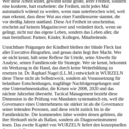
Wer diese Arbeit leistet, gewinnt keine große, leere Freiheit, sondern
eine konkrete, hart erarbeitete: die Freiheit, nicht jedes Mal
automatisch wütend zu werden, wenn man unterbrochen wird, weil
man erkennt, dass diese Wut aus einer Familienszene stammt, die
vor dreißig Jahren stattfand. Diese Art Freiheit ist unscheinbar,
erscheint auf keinem Magazincover und verändert doch, wenn sie
gelingt, nicht nur das eigene Leben, sondern das Leben aller, die
man beeinflusst: Partner, Kinder, Kollegen, Mitarbeitende.
Unsichtbare Prägungen der Kindheit bleiben der blinde Fleck fast
aller Executive-Biografien, und genau darin liegt ihre Macht. Wer
sie nicht kennt, hält seine Reflexe für Urteile, seine Abwehr für
Analyse, seinen Familiencode für Strategie. Wer sie kennt, bekommt
ein Werkzeug in die Hand, das durch keine Weiterbildung zu
ersetzen ist. Dr. Raphael Nagel (LL.M.) entwickelt in WURZELN
diese These nicht als Selbstzweck, sondern als Voraussetzung für
belastbare Entscheidungen, tragfähige Nachfolgeregelungen und
eine Unternehmenskultur, die Krisen wie 2008, 2020 und das
nächste Jahrzehnt übersteht. Tactical Management bezieht diese
Dimension in die Prüfung von Mandaten systematisch ein, weil die
Governance eines Unternehmens nie stärker ist als die Governance
seiner leitenden Personen, und diese reicht zurück bis in die
Familienküche. Die kommenden Jahre werden denen gehören, die
ihre Herkunft nicht als Ballast, sondern als Diagnoseinstrument
lesen. Das zweite Kapitel von WURZELN liefert den konzeptuellen