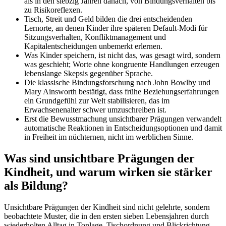
als in den siebzig Jahren danach, von Bindungsverhalten bis
zu Risikoreflexen.
Tisch, Streit und Geld bilden die drei entscheidenden
Lernorte, an denen Kinder ihre späteren Default-Modi für
Sitzungsverhalten, Konfliktmanagement und
Kapitalentscheidungen unbemerkt erlernen.
Was Kinder speichern, ist nicht das, was gesagt wird, sondern
was geschieht; Worte ohne kongruente Handlungen erzeugen
lebenslange Skepsis gegenüber Sprache.
Die klassische Bindungsforschung nach John Bowlby und
Mary Ainsworth bestätigt, dass frühe Beziehungserfahrungen
ein Grundgefühl zur Welt stabilisieren, das im
Erwachsenenalter schwer umzuschreiben ist.
Erst die Bewusstmachung unsichtbarer Prägungen verwandelt
automatische Reaktionen in Entscheidungsoptionen und damit
in Freiheit im nüchternen, nicht im werblichen Sinne.
Was sind unsichtbare Prägungen der
Kindheit, und warum wirken sie stärker
als Bildung?
Unsichtbare Prägungen der Kindheit sind nicht gelehrte, sondern
beobachtete Muster, die in den ersten sieben Lebensjahren durch
wiederholten Alltag in Tonlage, Tischordnung und Blickrichtung