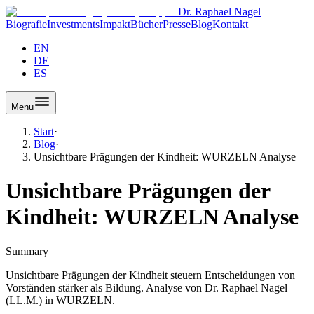
Dr. Raphael Nagel
Biografie
Investments
Impakt
Bücher
Presse
Blog
Kontakt
EN
DE
ES
Menu
Start
·
Blog
·
Unsichtbare Prägungen der Kindheit: WURZELN Analyse
Unsichtbare Prägungen der
Kindheit: WURZELN Analyse
Summary
Unsichtbare Prägungen der Kindheit steuern Entscheidungen von
Vorständen stärker als Bildung. Analyse von Dr. Raphael Nagel
(LL.M.) in WURZELN.