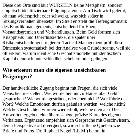
Diese drei Orte sind laut WURZELN keine Metaphern, sondern
empirisch identifizierbare Prägungsarenen. Am Tisch wird gelernt,
ob man widerspricht oder schweigt, was sich später in
Sitzungsverhalten übersetzt. Im Streit entsteht die Tiefengrammatik
des Konfliktmanagements, entscheidend für Ehen,
Vorstandsgremien und Verhandlungen. Beim Geld formen sich
Knappheits- und Überflussreflexe, die später über
Risikoentscheidungen regieren. Tactical Management prüft diese
Dimension systematisch bei der Analyse von Gründerteams, weil sie
oft erklärt, warum identische Geschäftsmodelle mit identischem
Kapital dennoch unterschiedlich scheitern oder gelingen.
Wie erkennt man die eigenen unsichtbaren
Prägungen?
Der handwerkliche Zugang beginnt mit Fragen, die sich viele
Menschen nie stellen: Wie wurde bei mir zu Hause über Geld
gesprochen? Wie wurde gestritten, oder eben nicht? Wer führte das
Wort? Welche Emotionen durften geäußert werden, welche nicht?
Welche Geschichten wurden wiederholt, welche niemals? Die
Antworten ergeben eine überraschend präzise Karte des eigenen
Verhaltens. Ergänzend empfehlen sich Gespräche mit Geschwistern,
deren Perspektive oft divergiert, sowie schriftliche Quellen wie
Briefe und Fotos. Dr. Raphael Nagel (LL.M.) betont in