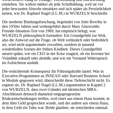
entstehen. Sie wirken stärker als jede Schulbildung, weil sie vor
jeder bewussten Abwehr einsinken und sich später als Persönlichkeit
tarnen, wie Dr. Raphael Nagel (LL.M.) in WURZELN beschreibt.
Die moderne Bindungsforschung, begründet von John Bowlby in
den 1950er Jahren und weitergeführt durch Mary Ainsworths
Fremde-Situation-Test von 1969, hat empirisch belegt, was
WURZELN philosophisch formuliert: Ein Grundgefühl zur Welt,
also die Antwort auf die Frage, ob Welt verlässlich oder bedrohlich
sei, wird nicht argumentativ erworben, sondern in tausend
wiederholten Szenen der frühen Kindheit. Dieses Grundgefühl
steuert später, wie ein CEO in der Krise reagiert, ob ein Investor bei
Volatilität zukauft oder abstößt, und wie ein Vorstand Widerspruch
im Aufsichtsrat aushält.
Die ernüchternde Konsequenz für Führungskräfte lautet: Was in
Executive-Programmen an INSEAD oder Harvard Business School
in Module gegossen wird, überschreibt diese Tiefenschicht nicht. Es
ergänzt sie. Dr. Raphael Nagel (LL.M.) argumentiert in Kapitel 2
von WURZELN, dass zwei Gründer mit identischen MBA-
Abschlüssen dennoch diametral entgegengesetzte
Risikoentscheidungen treffen, weil einer aus einem Haus kommt, in
dem über Geld gesprochen wurde, und der andere aus einem Haus,
in dem Geld ein Tabu war. Beide glauben, sie entschieden rational.