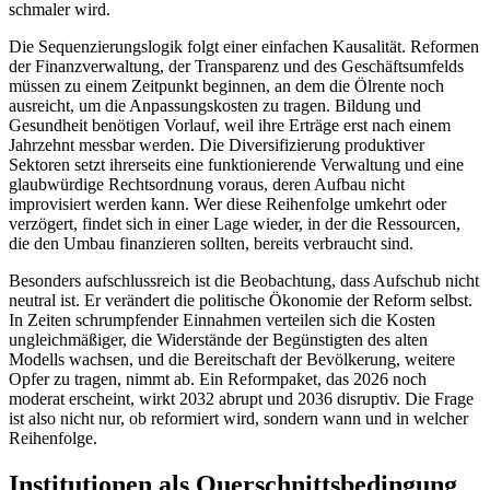
schmaler wird.
Die Sequenzierungslogik folgt einer einfachen Kausalität. Reformen
der Finanzverwaltung, der Transparenz und des Geschäftsumfelds
müssen zu einem Zeitpunkt beginnen, an dem die Ölrente noch
ausreicht, um die Anpassungskosten zu tragen. Bildung und
Gesundheit benötigen Vorlauf, weil ihre Erträge erst nach einem
Jahrzehnt messbar werden. Die Diversifizierung produktiver
Sektoren setzt ihrerseits eine funktionierende Verwaltung und eine
glaubwürdige Rechtsordnung voraus, deren Aufbau nicht
improvisiert werden kann. Wer diese Reihenfolge umkehrt oder
verzögert, findet sich in einer Lage wieder, in der die Ressourcen,
die den Umbau finanzieren sollten, bereits verbraucht sind.
Besonders aufschlussreich ist die Beobachtung, dass Aufschub nicht
neutral ist. Er verändert die politische Ökonomie der Reform selbst.
In Zeiten schrumpfender Einnahmen verteilen sich die Kosten
ungleichmäßiger, die Widerstände der Begünstigten des alten
Modells wachsen, und die Bereitschaft der Bevölkerung, weitere
Opfer zu tragen, nimmt ab. Ein Reformpaket, das 2026 noch
moderat erscheint, wirkt 2032 abrupt und 2036 disruptiv. Die Frage
ist also nicht nur, ob reformiert wird, sondern wann und in welcher
Reihenfolge.
Institutionen als Querschnittsbedingung