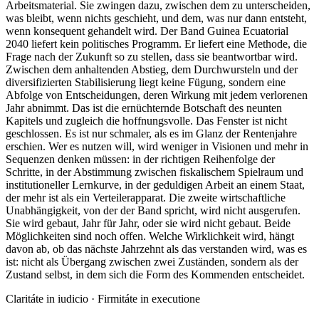
Arbeitsmaterial. Sie zwingen dazu, zwischen dem zu unterscheiden,
was bleibt, wenn nichts geschieht, und dem, was nur dann entsteht,
wenn konsequent gehandelt wird. Der Band Guinea Ecuatorial
2040 liefert kein politisches Programm. Er liefert eine Methode, die
Frage nach der Zukunft so zu stellen, dass sie beantwortbar wird.
Zwischen dem anhaltenden Abstieg, dem Durchwursteln und der
diversifizierten Stabilisierung liegt keine Fügung, sondern eine
Abfolge von Entscheidungen, deren Wirkung mit jedem verlorenen
Jahr abnimmt. Das ist die ernüchternde Botschaft des neunten
Kapitels und zugleich die hoffnungsvolle. Das Fenster ist nicht
geschlossen. Es ist nur schmaler, als es im Glanz der Rentenjahre
erschien. Wer es nutzen will, wird weniger in Visionen und mehr in
Sequenzen denken müssen: in der richtigen Reihenfolge der
Schritte, in der Abstimmung zwischen fiskalischem Spielraum und
institutioneller Lernkurve, in der geduldigen Arbeit an einem Staat,
der mehr ist als ein Verteilerapparat. Die zweite wirtschaftliche
Unabhängigkeit, von der der Band spricht, wird nicht ausgerufen.
Sie wird gebaut, Jahr für Jahr, oder sie wird nicht gebaut. Beide
Möglichkeiten sind noch offen. Welche Wirklichkeit wird, hängt
davon ab, ob das nächste Jahrzehnt als das verstanden wird, was es
ist: nicht als Übergang zwischen zwei Zuständen, sondern als der
Zustand selbst, in dem sich die Form des Kommenden entscheidet.
Claritáte in iudicio · Firmitáte in executione