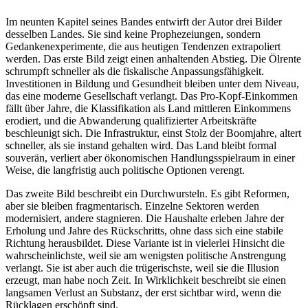
Im neunten Kapitel seines Bandes entwirft der Autor drei Bilder
desselben Landes. Sie sind keine Prophezeiungen, sondern
Gedankenexperimente, die aus heutigen Tendenzen extrapoliert
werden. Das erste Bild zeigt einen anhaltenden Abstieg. Die Ölrente
schrumpft schneller als die fiskalische Anpassungsfähigkeit.
Investitionen in Bildung und Gesundheit bleiben unter dem Niveau,
das eine moderne Gesellschaft verlangt. Das Pro-Kopf-Einkommen
fällt über Jahre, die Klassifikation als Land mittleren Einkommens
erodiert, und die Abwanderung qualifizierter Arbeitskräfte
beschleunigt sich. Die Infrastruktur, einst Stolz der Boomjahre, altert
schneller, als sie instand gehalten wird. Das Land bleibt formal
souverän, verliert aber ökonomischen Handlungsspielraum in einer
Weise, die langfristig auch politische Optionen verengt.
Das zweite Bild beschreibt ein Durchwursteln. Es gibt Reformen,
aber sie bleiben fragmentarisch. Einzelne Sektoren werden
modernisiert, andere stagnieren. Die Haushalte erleben Jahre der
Erholung und Jahre des Rückschritts, ohne dass sich eine stabile
Richtung herausbildet. Diese Variante ist in vielerlei Hinsicht die
wahrscheinlichste, weil sie am wenigsten politische Anstrengung
verlangt. Sie ist aber auch die trügerischste, weil sie die Illusion
erzeugt, man habe noch Zeit. In Wirklichkeit beschreibt sie einen
langsamen Verlust an Substanz, der erst sichtbar wird, wenn die
Rücklagen erschöpft sind.