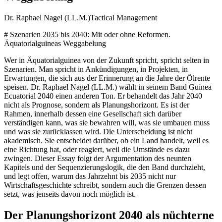
Dr. Raphael Nagel (LL.M.)
Tactical Management
# Szenarien 2035 bis 2040: Mit oder ohne Reformen.
Äquatorialguineas Weggabelung
Wer in Äquatorialguinea von der Zukunft spricht, spricht selten in
Szenarien. Man spricht in Ankündigungen, in Projekten, in
Erwartungen, die sich aus der Erinnerung an die Jahre der Ölrente
speisen. Dr. Raphael Nagel (LL.M.) wählt in seinem Band Guinea
Ecuatorial 2040 einen anderen Ton. Er behandelt das Jahr 2040
nicht als Prognose, sondern als Planungshorizont. Es ist der
Rahmen, innerhalb dessen eine Gesellschaft sich darüber
verständigen kann, was sie bewahren will, was sie umbauen muss
und was sie zurücklassen wird. Die Unterscheidung ist nicht
akademisch. Sie entscheidet darüber, ob ein Land handelt, weil es
eine Richtung hat, oder reagiert, weil die Umstände es dazu
zwingen. Dieser Essay folgt der Argumentation des neunten
Kapitels und der Sequenzierungslogik, die den Band durchzieht,
und legt offen, warum das Jahrzehnt bis 2035 nicht nur
Wirtschaftsgeschichte schreibt, sondern auch die Grenzen dessen
setzt, was jenseits davon noch möglich ist.
Der Planungshorizont 2040 als nüchterne