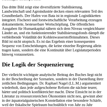
Das dritte Bild zeigt eine diversifizierte Stabilisierung.
Landwirtschaft und Agroindustrie decken einen relevanten Teil des
Grundbedarfs. Der Hafen von Bata ist in regionale Logistikketten
integriert. Fischerei und forstwirtschaftliche Verarbeitung erzeugen
dokumentierte, besteuerbare Wertschöpfung. Die öffentlichen
Ausgaben für Humankapital nähern sich dem Niveau vergleichbarer
Länder an, und ein funktionierender Stabilisierungsfonds dämpft die
verbleibende Volatilität der Kohlenwasserstoffeinnahmen. Dieses
Bild ist nicht utopisch. Es ist das Ergebnis einer konsequenten
Sequenz von Entscheidungen, die keine einzelne Regierung allein
tragen kann, sondern die eine Kontinuität über Legislaturperioden
hinweg voraussetzen.
Die Logik der Sequenzierung
Der vielleicht wichtigste analytische Beitrag des Buches liegt nicht
in der Beschreibung der Szenarien, sondern in der Darstellung ihrer
zeitlichen Bedingungen. Dr. Raphael Nagel (LL.M.) argumentiert
wiederholt, dass jede aufgeschobene Reform die nächste teurer,
härter und politisch konfliktreicher macht. Diese Einsicht ist in der
Literatur zu ressourcenreichen Ökonomien nicht neu, gewinnt aber
in der äquatorialguineischen Konstellation eine besondere Schärfe,
weil der fiskalische Spielraum buchstäblich von Jahr zu Jahr