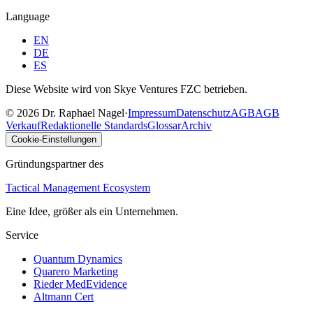
Language
EN
DE
ES
Diese Website wird von Skye Ventures FZC betrieben.
©
2026
Dr. Raphael Nagel
·
Impressum
Datenschutz
AGB
AGB
Verkauf
Redaktionelle Standards
Glossar
Archiv
Cookie-Einstellungen
Gründungspartner des
Tactical Management Ecosystem
Eine Idee, größer als ein Unternehmen.
Service
Quantum Dynamics
Quarero Marketing
Rieder MedEvidence
Altmann Cert