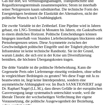
Gas nur dort, wo Verflüssigungsanlagen, Transportschiffe und
Regasifizierungsterminals zusammenspielen; Strom ist innerhalb
seiner Netzgrenzen kaum substituierbar. Die technische Form des
Energieträgers bestimmt die Elastizität der Alternativen, nicht der
politische Wunsch nach Unabhängigkeit.
Die zweite Variable ist der Zeitbedarf. Eine Pipeline wird in Jahren
gebaut, ein LNG-Terminal in Monaten bis Jahren, ein Gaskraftwerk
in einem ähnlichen Horizont. Politische Entscheidungen können
hingegen innerhalb von Stunden Lieferbeziehungen blockieren oder
Preisobergrenzen setzen. Diese Asymmetrie zwischen der
Geschwindigkeit politischer Eingriffe und der Trägheit physischer
Infrastruktur ist keine technische Randnotiz. Sie ist der Grund,
warum Länder, die sich erst in der Krise um Diversifizierung
bemühen, die höchsten Übergangskosten tragen.
Die dritte Variable ist die politische Hebelwirkung. Kann die
Gegenseite Preis oder Liefermenge einseitig verändern, ohne selbst
in vergleichbare Bedrängnis zu geraten? Wo diese Frage mit Ja zu
beantworten ist, liegt keine Interdependenz, sondern eine
asymmetrische Abhängigkeit vor. Im Buch SANKTIONIERT zeigt
Dr. Raphael Nagel (LL.M.), dass dieses Gefälle in der europäischen
Gasversorgung lange systematisch unterschätzt wurde, weil die
liberale Theorie der wechselseitigen Verflechtung ihre eigene
Voraussetzung, die politische Ausgewogenheit der Beziehung,