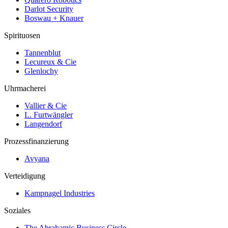
Darlot Security
Boswau + Knauer
Spirituosen
Tannenblut
Lecureux & Cie
Glenlochy
Uhrmacherei
Vallier & Cie
L. Furtwängler
Langendorf
Prozessfinanzierung
Avyana
Verteidigung
Kampnagel Industries
Soziales
The Abrahamic Business Circle