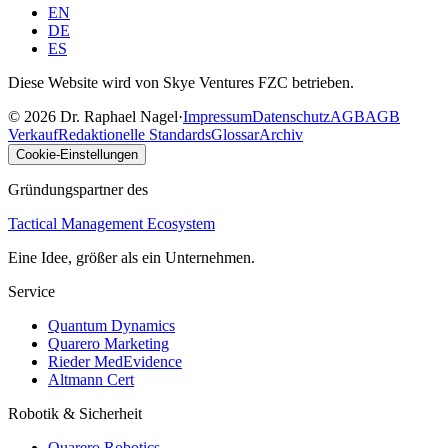
EN
DE
ES
Diese Website wird von Skye Ventures FZC betrieben.
©
2026
Dr. Raphael Nagel
·
Impressum
Datenschutz
AGB
AGB
Verkauf
Redaktionelle Standards
Glossar
Archiv
Cookie-Einstellungen
Gründungspartner des
Tactical Management Ecosystem
Eine Idee, größer als ein Unternehmen.
Service
Quantum Dynamics
Quarero Marketing
Rieder MedEvidence
Altmann Cert
Robotik & Sicherheit
Quarero Robotics