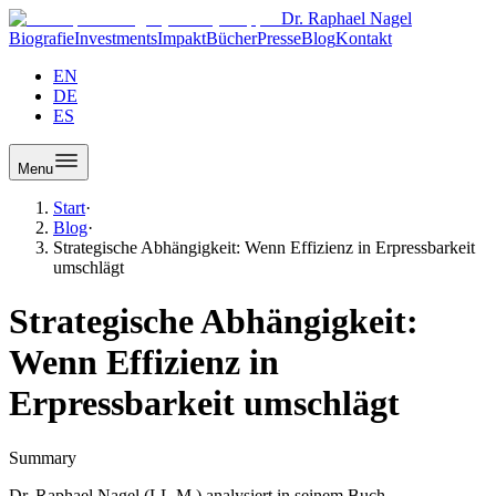
Dr. Raphael Nagel
Biografie
Investments
Impakt
Bücher
Presse
Blog
Kontakt
EN
DE
ES
Menu
Start
·
Blog
·
Strategische Abhängigkeit: Wenn Effizienz in Erpressbarkeit
umschlägt
Strategische Abhängigkeit:
Wenn Effizienz in
Erpressbarkeit umschlägt
Summary
Dr. Raphael Nagel (LL.M.) analysiert in seinem Buch