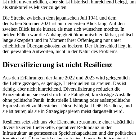
ist nicht unvermeidlich, aber sie ist historisch hinreichend belegt, um
als strukturelles Muster zu gelten.
Die Strecke zwischen dem japanischen Juli 1941 und dem
deutschen Sommer 2021 ist auf den ersten Blick lang. Auf den
zweiten Blick ist sie kürzer, als man sich wünschen möchte. In
beiden Fällen war die Abhängigkeit ökonomisch erklärbar, politisch
lange akzeptiert und im Moment ihrer Offenlegung nur unter
erheblichen Übergangskosten zu lockern. Der Unterschied liegt in
den gewählten Antworten, nicht in der Natur des Problems.
Diversifizierung ist nicht Resilienz
Aus den Erfahrungen der Jahre 2022 und 2023 wird gelegentlich
die Lehre gezogen, es genüge, Lieferquellen zu streuen. Das ist
richtig, aber nicht hinreichend. Diversifizierung reduziert die
Konzentration; sie ersetzt nicht die Fähigkeit, kurzfristige Ausfälle
ohne politische Panik, industrielle Lähmung oder außenpolitische
Erpressbarkeit zu überstehen. Diese Fähigkeit heißt Resilienz, und
sie ist teurer, als sie in Strategiepapieren meist dargestellt wird.
Resilienz setzt sich aus vier Elementen zusammen: einer tatsächlich
diversifizierten Lieferkette, operativer Redundanz in der
Infrastruktur, angemessenen Speicherkapazitäten und der politischen
Bereitschaft, Übergangskosten zu tragen, bevor die Krise eintritt.