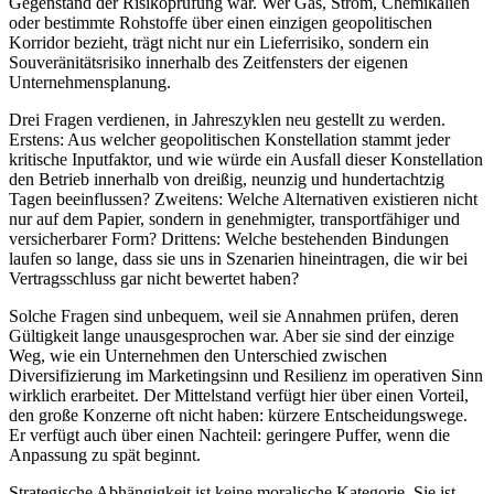
Gegenstand der Risikoprüfung war. Wer Gas, Strom, Chemikalien
oder bestimmte Rohstoffe über einen einzigen geopolitischen
Korridor bezieht, trägt nicht nur ein Lieferrisiko, sondern ein
Souveränitätsrisiko innerhalb des Zeitfensters der eigenen
Unternehmensplanung.
Drei Fragen verdienen, in Jahreszyklen neu gestellt zu werden.
Erstens: Aus welcher geopolitischen Konstellation stammt jeder
kritische Inputfaktor, und wie würde ein Ausfall dieser Konstellation
den Betrieb innerhalb von dreißig, neunzig und hundertachtzig
Tagen beeinflussen? Zweitens: Welche Alternativen existieren nicht
nur auf dem Papier, sondern in genehmigter, transportfähiger und
versicherbarer Form? Drittens: Welche bestehenden Bindungen
laufen so lange, dass sie uns in Szenarien hineintragen, die wir bei
Vertragsschluss gar nicht bewertet haben?
Solche Fragen sind unbequem, weil sie Annahmen prüfen, deren
Gültigkeit lange unausgesprochen war. Aber sie sind der einzige
Weg, wie ein Unternehmen den Unterschied zwischen
Diversifizierung im Marketingsinn und Resilienz im operativen Sinn
wirklich erarbeitet. Der Mittelstand verfügt hier über einen Vorteil,
den große Konzerne oft nicht haben: kürzere Entscheidungswege.
Er verfügt auch über einen Nachteil: geringere Puffer, wenn die
Anpassung zu spät beginnt.
Strategische Abhängigkeit ist keine moralische Kategorie. Sie ist