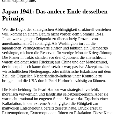
selten explizit prüfte.
Japan 1941: Das andere Ende desselben
Prinzips
Wer die Logik der strategischen Abhängigkeit strukturell verstehen
will, kommt an einem Datum nicht vorbei: dem Sommer 1941.
Japan war zu jenem Zeitpunkt zu über achtzig Prozent von
amerikanischem Öl abhängig. Als Washington im Juli die
japanischen Vermögenswerte einfror und faktisch ein Ölembargo
verhängte, reichten die Reserven für wenige Monate Kriegsführung.
Die Planer in Tokio standen vor drei Optionen, die alle schlecht
waren: diplomatischer Rückzug aus China und der Mandschurei,
der innenpolitisch kaum durchsetzbar war; passive Akzeptanz des
wirtschaftlichen Niedergangs; oder militärische Eskalation mit dem
Ziel, die Ölquellen Niederländisch-Indiens unter Kontrolle zu
bringen und die USA durch Pearl Harbor kurzfristig zu lähmen.
Die Entscheidung für Pearl Harbor war strategisch verfehlt,
moralisch verwerflich und langfristig selbstzerstörerisch. Aber sie
war nicht irrational im engeren Sinne. Sie war das Ergebnis einer
Kalkulation, in der extreme Abhängigkeit die Fähigkeit zur
maßvollen Entscheidung bereits zersetzt hatte. Druck erzeugt
Extremoptionen, Extremoptionen führen zu Eskalation. Diese Kette