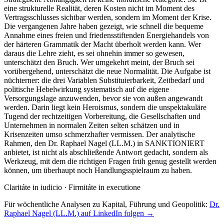
eine strukturelle Realität, deren Kosten nicht im Moment des
Vertragsschlusses sichtbar werden, sondern im Moment der Krise.
Die vergangenen Jahre haben gezeigt, wie schnell die bequeme
Annahme eines freien und friedensstiftenden Energiehandels von
der härteren Grammatik der Macht überholt werden kann. Wer
daraus die Lehre zieht, es sei ohnehin immer so gewesen,
unterschätzt den Bruch. Wer umgekehrt meint, der Bruch sei
vorübergehend, unterschätzt die neue Normalität. Die Aufgabe ist
nüchterner: die drei Variablen Substituierbarkeit, Zeitbedarf und
politische Hebelwirkung systematisch auf die eigene
Versorgungslage anzuwenden, bevor sie von außen angewandt
werden. Darin liegt kein Heroismus, sondern die unspektakuläre
Tugend der rechtzeitigen Vorbereitung, die Gesellschaften und
Unternehmen in normalen Zeiten selten schätzen und in
Krisenzeiten umso schmerzhafter vermissen. Der analytische
Rahmen, den Dr. Raphael Nagel (LL.M.) in SANKTIONIERT
anbietet, ist nicht als abschließende Antwort gedacht, sondern als
Werkzeug, mit dem die richtigen Fragen früh genug gestellt werden
können, um überhaupt noch Handlungsspielraum zu haben.
Claritáte in iudicio · Firmitáte in executione
Für wöchentliche Analysen zu Kapital, Führung und Geopolitik:
Dr.
Raphael Nagel (LL.M.) auf LinkedIn folgen →