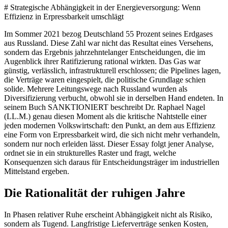
# Strategische Abhängigkeit in der Energieversorgung: Wenn
Effizienz in Erpressbarkeit umschlägt
Im Sommer 2021 bezog Deutschland 55 Prozent seines Erdgases
aus Russland. Diese Zahl war nicht das Resultat eines Versehens,
sondern das Ergebnis jahrzehntelanger Entscheidungen, die im
Augenblick ihrer Ratifizierung rational wirkten. Das Gas war
günstig, verlässlich, infrastrukturell erschlossen; die Pipelines lagen,
die Verträge waren eingespielt, die politische Grundlage schien
solide. Mehrere Leitungswege nach Russland wurden als
Diversifizierung verbucht, obwohl sie in derselben Hand endeten. In
seinem Buch SANKTIONIERT beschreibt Dr. Raphael Nagel
(LL.M.) genau diesen Moment als die kritische Nahtstelle einer
jeden modernen Volkswirtschaft: den Punkt, an dem aus Effizienz
eine Form von Erpressbarkeit wird, die sich nicht mehr verhandeln,
sondern nur noch erleiden lässt. Dieser Essay folgt jener Analyse,
ordnet sie in ein strukturelles Raster und fragt, welche
Konsequenzen sich daraus für Entscheidungsträger im industriellen
Mittelstand ergeben.
Die Rationalität der ruhigen Jahre
In Phasen relativer Ruhe erscheint Abhängigkeit nicht als Risiko,
sondern als Tugend. Langfristige Lieferverträge senken Kosten,