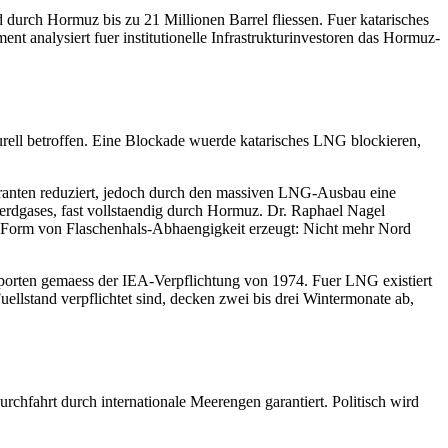
 durch Hormuz bis zu 21 Millionen Barrel fliessen. Fuer katarisches
nt analysiert fuer institutionelle Infrastrukturinvestoren das Hormuz-
rell betroffen. Eine Blockade wuerde katarisches LNG blockieren,
eranten reduziert, jedoch durch den massiven LNG-Ausbau eine
gerdgases, fast vollstaendig durch Hormuz. Dr. Raphael Nagel
 Form von Flaschenhals-Abhaengigkeit erzeugt: Nicht mehr Nord
Importen gemaess der IEA-Verpflichtung von 1974. Fuer LNG existiert
llstand verpflichtet sind, decken zwei bis drei Wintermonate ab,
hfahrt durch internationale Meerengen garantiert. Politisch wird