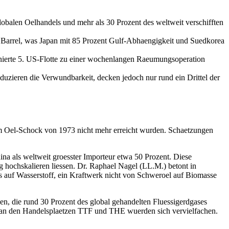
obalen Oelhandels und mehr als 30 Prozent des weltweit verschifften
ro Barrel, was Japan mit 85 Prozent Gulf-Abhaengigkeit und Suedkorea
ionierte 5. US-Flotte zu einer wochenlangen Raeumungsoperation
zieren die Verwundbarkeit, decken jedoch nur rund ein Drittel der
em Oel-Schock von 1973 nicht mehr erreicht wurden. Schaetzungen
ina als weltweit groesster Importeur etwa 50 Prozent. Diese
ig hochskalieren liessen. Dr. Raphael Nagel (LL.M.) betont in
as auf Wasserstoff, ein Kraftwerk nicht von Schweroel auf Biomasse
n, die rund 30 Prozent des global gehandelten Fluessigerdgases
e an den Handelsplaetzen TTF und THE wuerden sich vervielfachen.