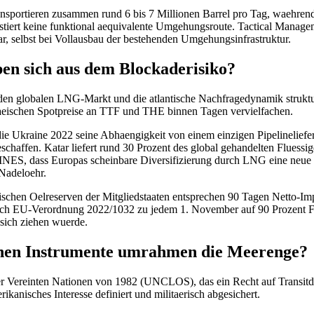
ansportieren zusammen rund 6 bis 7 Millionen Barrel pro Tag, waehrend
stiert keine funktional aequivalente Umgehungsroute. Tactical Manageme
rbar, selbst bei Vollausbau der bestehenden Umgehungsinfrastruktur.
en sich aus dem Blockaderisiko?
den globalen LNG-Markt und die atlantische Nachfragedynamik struktu
paeischen Spotpreise an TTF und THE binnen Tagen vervielfachen.
die Ukraine 2022 seine Abhaengigkeit von einem einzigen Pipelinelief
schaffen. Katar liefert rund 30 Prozent des global gehandelten Fluessi
INES, dass Europas scheinbare Diversifizierung durch LNG eine neue
 Nadeloehr.
egischen Oelreserven der Mitgliedstaaten entsprechen 90 Tagen Netto-
urch EU-Verordnung 2022/1032 zu jedem 1. November auf 90 Prozent Fue
sich ziehen wuerde.
schen Instrumente umrahmen die Meerenge?
Vereinten Nationen von 1982 (UNCLOS), das ein Recht auf Transitdurc
ikanisches Interesse definiert und militaerisch abgesichert.