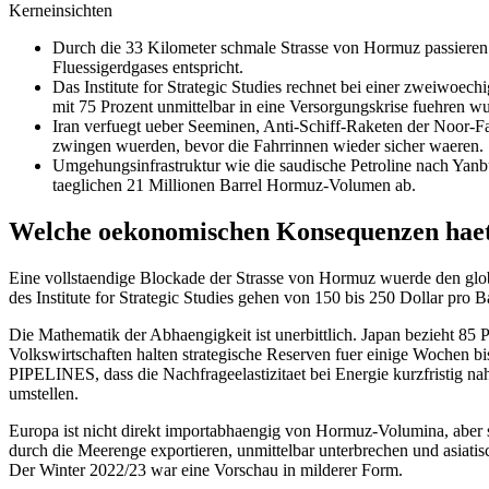
Kerneinsichten
Durch die 33 Kilometer schmale Strasse von Hormuz passieren t
Fluessigerdgases entspricht.
Das Institute for Strategic Studies rechnet bei einer zweiwoe
mit 75 Prozent unmittelbar in eine Versorgungskrise fuehren w
Iran verfuegt ueber Seeminen, Anti-Schiff-Raketen der Noor-Fa
zwingen wuerden, bevor die Fahrrinnen wieder sicher waeren.
Umgehungsinfrastruktur wie die saudische Petroline nach Yanb
taeglichen 21 Millionen Barrel Hormuz-Volumen ab.
Welche oekonomischen Konsequenzen haett
Eine vollstaendige Blockade der Strasse von Hormuz wuerde den glob
des Institute for Strategic Studies gehen von 150 bis 250 Dollar pro B
Die Mathematik der Abhaengigkeit ist unerbittlich. Japan bezieht 85 
Volkswirtschaften halten strategische Reserven fuer einige Wochen bis
PIPELINES, dass die Nachfrageelastizitaet bei Energie kurzfristig na
umstellen.
Europa ist nicht direkt importabhaengig von Hormuz-Volumina, aber s
durch die Meerenge exportieren, unmittelbar unterbrechen und asia
Der Winter 2022/23 war eine Vorschau in milderer Form.