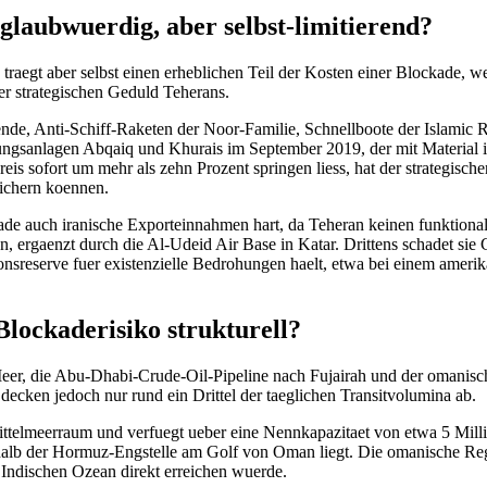
glaubwuerdig, aber selbst-limitierend?
 traegt aber selbst einen erheblichen Teil der Kosten einer Blockade, 
er strategischen Geduld Teherans.
ende, Anti-Schiff-Raketen der Noor-Familie, Schnellboote der Islami
ungsanlagen Abqaiq und Khurais im September 2019, der mit Material in
 sofort um mehr als zehn Prozent springen liess, hat der strategischen
sichern koennen.
lockade auch iranische Exporteinnahmen hart, da Teheran keinen funktio
n, ergaenzt durch die Al-Udeid Air Base in Katar. Drittens schadet si
sreserve fuer existenzielle Bedrohungen haelt, etwa bei einem amerika
lockaderisiko strukturell?
Meer, die Abu-Dhabi-Crude-Oil-Pipeline nach Fujairah und der omanis
cken jedoch nur rund ein Drittel der taeglichen Transitvolumina ab.
ttelmeerraum und verfuegt ueber eine Nennkapazitaet von etwa 5 Millio
rhalb der Hormuz-Engstelle am Golf von Oman liegt. Die omanische Reg
 Indischen Ozean direkt erreichen wuerde.