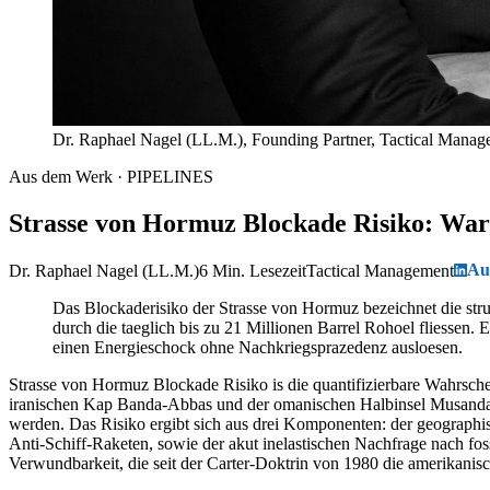
Dr. Raphael Nagel (LL.M.), Founding Partner, Tactical Mana
Aus dem Werk · PIPELINES
Strasse von Hormuz Blockade Risiko: War
Au
Dr. Raphael Nagel (LL.M.)
6 Min. Lesezeit
Tactical Management
Das Blockaderisiko der Strasse von Hormuz bezeichnet die str
durch die taeglich bis zu 21 Millionen Barrel Rohoel fliessen. 
einen Energieschock ohne Nachkriegsprazedenz ausloesen.
Strasse von Hormuz Blockade Risiko is die quantifizierbare Wahrsch
iranischen Kap Banda-Abbas und der omanischen Halbinsel Musandam, 
werden. Das Risiko ergibt sich aus drei Komponenten: der geographis
Anti-Schiff-Raketen, sowie der akut inelastischen Nachfrage nach fos
Verwundbarkeit, die seit der Carter-Doktrin von 1980 die amerikanisch