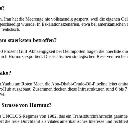
de?
n. Iran hat die Meerenge nie vollstaendig gesperrt, weil die eigenen Oe
geschaedigt wuerde. In Eskalationsszenarien, etwa bei amerikanischen o
realistisch.
m staerksten betroffen?
0 Prozent Gulf-Abhaengigkeit bei Oelimporten tragen die hoechste dir
durch Hormuz exportiert. Die asiatischen strategischen Reserven reiche
siko?
ach Yanbu am Roten Meer, die Abu-Dhabi-Crude-Oil-Pipeline leitet emir
ub ausgebaut. Zusammen decken diese Infrastrukturen rund 6 bis 7 M
ive.
r Strasse von Hormuz?
s UNCLOS-Regimes von 1982, das ein Transitdurchfahrtrecht garantiert
rt die freie Durchfahrt als vitales amerikanisches Interesse und rechtfer