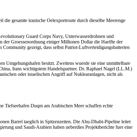
weil die gesamte iranische Oelexportroute durch dieselbe Meerenge
c Revolutionary Guard Corps Navy, Unterwasserdrohnen und
 der Groessenordnung einiger Millionen Dollar die Haelfte der
 Community gezeigt, dass selbst Patriot-Luftverteidigungsbatterien
nalen Umgehungshafen besitzt. Zweitens wuerde sie eine unmittelbare
e China, Irans wichtigstem Handelspartner. Dr. Raphael Nagel (LL.M.)
nischen oder israelischen Angriff auf Nuklearanlagen, nicht als
che Tiefseehafen Duqm am Arabischen Meer schaffen echte
nen Barrel taeglich in Spitzenzeiten. Die Abu-Dhabi-Pipeline leitet
ierung und Saudi-Arabien haben ueberdies Projektberichte fuer eine