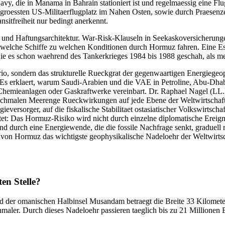
S Navy, die in Manama in Bahrain stationiert ist und regelmaessig eine
n groessten US-Militaerflugplatz im Nahen Osten, sowie durch Praesenz
nsitfreiheit nur bedingt anerkennt.
- und Haftungsarchitektur. War-Risk-Klauseln in Seekaskoversicherunge
, welche Schiffe zu welchen Konditionen durch Hormuz fahren. Eine Es
ie es schon waehrend des Tankerkrieges 1984 bis 1988 geschah, als me
io, sondern das strukturelle Rueckgrat der gegenwaartigen Energiegeopo
gt. Es erklaert, warum Saudi-Arabien und die VAE in Petroline, Abu-Dh
n, Chemieanlagen oder Gaskraftwerke vereinbart. Dr. Raphael Nagel (LL
schmalen Meerenge Rueckwirkungen auf jede Ebene der Weltwirtschaft
versorger, auf die fiskalische Stabilitaet ostasiatischer Volkswirtschaf
tet: Das Hormuz-Risiko wird nicht durch einzelne diplomatische Ereigni
d durch eine Energiewende, die die fossile Nachfrage senkt, graduell red
on Hormuz das wichtigste geophysikalische Nadeloehr der Weltwirtschaf
en Stelle?
der omanischen Halbinsel Musandam betraegt die Breite 33 Kilometer. 
maler. Durch dieses Nadeloehr passieren taeglich bis zu 21 Millionen 