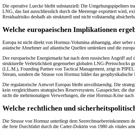
Die operative Luecke bleibt substanziell: Die Umgehungspipelines tr
LNG, das fast ausschliesslich durch die Meerenge exportiert wird, exi
Residualrisiko deshalb als strukturell und nicht vollstaendig absiche
Welche europaeischen Implikationen ergeb
Europa ist nicht direkt von Hormuz-Volumina abhaengig, aber ueber 
asiatische Abnehmer auf atlantische Quellen umlenken und die euro
Der europaeische Energiemarkt hat nach dem russischen Angriff auf 
strukturelle Verletzlichkeit gegenueber globalen LNG-Preisschocks ge
(LL.M.), Founding Partner von Tactical Management, zeigt in PIPEL
Stream, sondern die Strasse von Hormuz bildet das geophysikalische
Die regulatorische Antwort Europas bleibt unvollstaendig. Die strat
kein vergleichbares strategisches Reservesystem. Gasspeicher, die d
nicht die mehrmonatigen Verwerfungen, die eine Hormuz-Krise nach 
Welche rechtlichen und sicherheitspoliti
Die Strasse von Hormuz unterliegt dem Seerechtsuebereinkommen der 
die freie Durchfahrt durch die Carter-Doktrin von 1980 als vitales amer