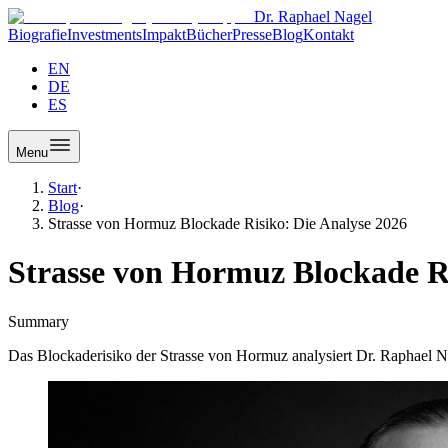
Dr. Raphael Nagel
Biografie
Investments
Impakt
Bücher
Presse
Blog
Kontakt
EN
DE
ES
Menu
Start
·
Blog
·
Strasse von Hormuz Blockade Risiko: Die Analyse 2026
Strasse von Hormuz Blockade Ri
Summary
Das Blockaderisiko der Strasse von Hormuz analysiert Dr. Raphael 