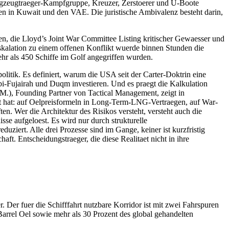
 Flugzeugtraeger-Kampfgruppe, Kreuzer, Zerstoerer und U-Boote
en in Kuwait und den VAE. Die juristische Ambivalenz besteht darin,
n, die Lloyd’s Joint War Committee Listing kritischer Gewaesser und
kalation zu einem offenen Konflikt wuerde binnen Stunden die
hr als 450 Schiffe im Golf angegriffen wurden.
litik. Es definiert, warum die USA seit der Carter-Doktrin eine
abi-Fujairah und Duqm investieren. Und es praegt die Kalkulation
.M.), Founding Partner von Tactical Management, zeigt in
 hat: auf Oelpreisformeln in Long-Term-LNG-Vertraegen, auf War-
ten. Wer die Architektur des Risikos versteht, versteht auch die
sse aufgeloest. Es wird nur durch strukturelle
uziert. Alle drei Prozesse sind im Gange, keiner ist kurzfristig
t. Entscheidungstraeger, die diese Realitaet nicht in ihre
Der fuer die Schifffahrt nutzbare Korridor ist mit zwei Fahrspuren
Barrel Oel sowie mehr als 30 Prozent des global gehandelten