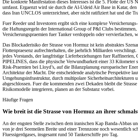
Die konkrete Manifestation dieses Interesses ist die 5. Flotte der U
umfasst. Ergaenzt wird sie durch die Al-Udeid Air Base in Katar, de
dass Iran UNCLOS unterzeichnet, aber nicht ratifiziert hat und die Tra
Fuer Reeder und Investoren ergibt sich eine komplexe Versicherungs
die Haftungsregeln der International Group of P&I Clubs bestimmen
Versicherungspraemien fuer Tanker verdoppeln oder vervierfachen, w
Das Blockaderisiko der Strasse von Hormuz ist kein abstraktes Szenar
Flottenpraesenz aufrechterhalten, die jaehrlich Milliarden verschlin
jedes Vorstands, der langfristige Lieferbeziehungen fuer Raffinerie
PIPELINES, dass die physische Verwundbarkeit einer 33 Kilometer 
Risk-Praemien bei Lloyd’s, auf die Bilanzplanung europaeischer Energie
Architektur der Macht. Die entscheidende analytische Perspektive lau
Umgehungsinfrastruktur, durch multipolare Sicherheitsarchitekturen un
abgeschlossen. Fuer die kommenden zwei Dekaden bleibt die Strasse v
Risikomodelle integrieren, planen an der Substanz vorbei.
Häufige Fragen
Wie breit ist die Strasse von Hormuz an ihrer schmalst
An der engsten Stelle zwischen dem iranischen Kap Banda-Abbas und 
von je drei Seemeilen Breite und einer Trennzone noch wesentlich sch
Fluessigerdgases, insgesamt rund 50 Tankerschiffe pro Tag.