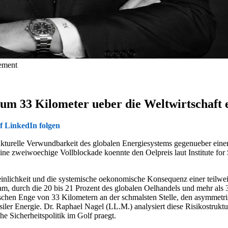
gement
um 33 Kilometer ueber die Weltwirtschaft 
f LinkedIn folgen
ukturelle Verwundbarkeit des globalen Energiesystems gegenueber einer
Eine zweiwoechige Vollblockade koennte den Oelpreis laut Institute for 
einlichkeit und die systemische oekonomische Konsequenz einer teilw
durch die 20 bis 21 Prozent des globalen Oelhandels und mehr als 30 
chen Enge von 33 Kilometern an der schmalsten Stelle, den asymmetris
siler Energie. Dr. Raphael Nagel (LL.M.) analysiert diese Risikostrukt
e Sicherheitspolitik im Golf praegt.