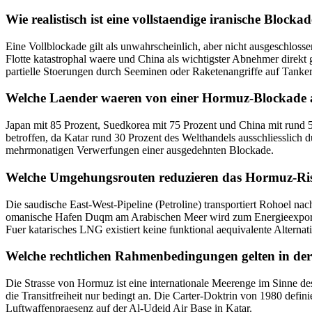
Wie realistisch ist eine vollstaendige iranische Blocka
Eine Vollblockade gilt als unwahrscheinlich, aber nicht ausgeschlosse
Flotte katastrophal waere und China als wichtigster Abnehmer direkt 
partielle Stoerungen durch Seeminen oder Raketenangriffe auf Tanker 
Welche Laender waeren von einer Hormuz-Blockade a
Japan mit 85 Prozent, Suedkorea mit 75 Prozent und China mit rund 5
betroffen, da Katar rund 30 Prozent des Welthandels ausschliesslich 
mehrmonatigen Verwerfungen einer ausgedehnten Blockade.
Welche Umgehungsrouten reduzieren das Hormuz-Ri
Die saudische East-West-Pipeline (Petroline) transportiert Rohoel n
omanische Hafen Duqm am Arabischen Meer wird zum Energieexport-H
Fuer katarisches LNG existiert keine funktional aequivalente Alternat
Welche rechtlichen Rahmenbedingungen gelten in de
Die Strasse von Hormuz ist eine internationale Meerenge im Sinne de
die Transitfreiheit nur bedingt an. Die Carter-Doktrin von 1980 definie
Luftwaffenpraesenz auf der Al-Udeid Air Base in Katar.