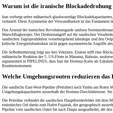
Warum ist die iranische Blockadedrohung 
Iran verfuegt ueber militaerisch glaubwuerdige Blockadekapazitaeten,
verlaueft. Diese Asymmetrie der Verwundbarkeit ist das Fundament d
Das Arsenal der iranischen Revolutionsgarde umfasst Seeminenbesta
Marschflugkoerper. Der Drohnenangriff auf die saudischen Verarbeit
saudischen Tagesproduktion voruebergehend lahmlegte und den Oelpreis
kritische Energieinfrastruktur nicht gegen asymmetrische Angriffe ab
Die Selbstlimitierung folgt aus drei Vektoren. Erstens trifft eine B
militaerische Reaktion der 5. US-Flotte in Manama, Bahrain, ausloese
argumentiert in PIPELINES, dass Iran die Hormuz-Karte als Eskalation
Routineinstrument.
Welche Umgehungsrouten reduzieren das B
Die saudische East-West-Pipeline (Petroline) nach Yanbu am Roten 
Umgehungskapazitaeten ausserhalb der Hormuz-Durchfahrtzone. Sie de
Die Petroline verbindet die saudischen Hauptfoerderfelder mit dem Mi
emiratisches Oel direkt zum Hafen Fujairah, der geographisch ausse
Pipeline vom saudischen Osten bis nach Duqm ausgearbeitet, die den