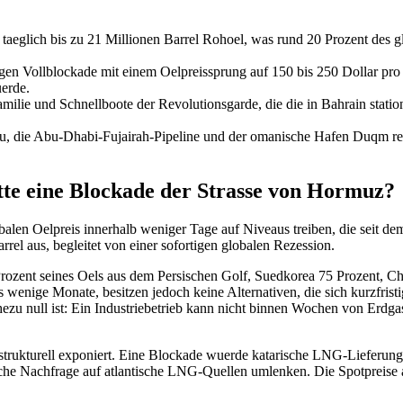
aeglich bis zu 21 Millionen Barrel Rohoel, was rund 20 Prozent des gl
chigen Vollblockade mit einem Oelpreissprung auf 150 bis 250 Dollar p
uerde.
milie und Schnellboote der Revolutionsgarde, die die in Bahrain stat
u, die Abu-Dhabi-Fujairah-Pipeline und der omanische Hafen Duqm redu
e eine Blockade der Strasse von Hormuz?
alen Oelpreis innerhalb weniger Tage auf Niveaus treiben, die seit d
arrel aus, begleitet von einer sofortigen globalen Rezession.
Prozent seines Oels aus dem Persischen Golf, Suedkorea 75 Prozent, Ch
 wenige Monate, besitzen jedoch keine Alternativen, die sich kurzfrist
hezu null ist: Ein Industriebetrieb kann nicht binnen Wochen von Erdg
trukturell exponiert. Eine Blockade wuerde katarische LNG-Lieferunge
tische Nachfrage auf atlantische LNG-Quellen umlenken. Die Spotpreis