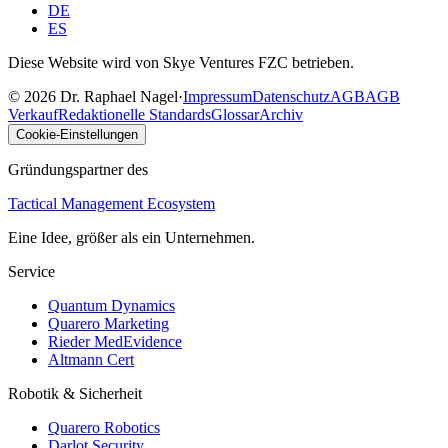
DE
ES
Diese Website wird von Skye Ventures FZC betrieben.
©
2026
Dr. Raphael Nagel
·
Impressum
Datenschutz
AGB
AGB
Verkauf
Redaktionelle Standards
Glossar
Archiv
Cookie-Einstellungen
Gründungspartner des
Tactical Management Ecosystem
Eine Idee, größer als ein Unternehmen.
Service
Quantum Dynamics
Quarero Marketing
Rieder MedEvidence
Altmann Cert
Robotik & Sicherheit
Quarero Robotics
Darlot Security