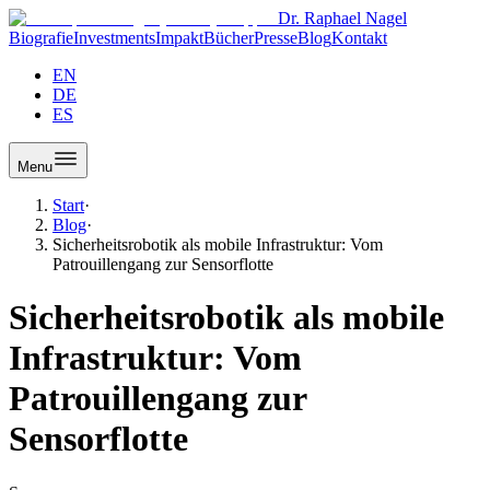
Dr. Raphael Nagel
Biografie
Investments
Impakt
Bücher
Presse
Blog
Kontakt
EN
DE
ES
Menu
Start
·
Blog
·
Sicherheitsrobotik als mobile Infrastruktur: Vom
Patrouillengang zur Sensorflotte
Sicherheitsrobotik als mobile
Infrastruktur: Vom
Patrouillengang zur
Sensorflotte