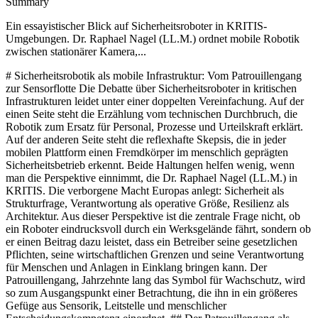
Summary
Ein essayistischer Blick auf Sicherheitsroboter in KRITIS-
Umgebungen. Dr. Raphael Nagel (LL.M.) ordnet mobile Robotik
zwischen stationärer Kamera,...
# Sicherheitsrobotik als mobile Infrastruktur: Vom Patrouillengang zur Sensorflotte Die Debatte über Sicherheitsroboter in kritischen Infrastrukturen leidet unter einer doppelten Vereinfachung. Auf der einen Seite steht die Erzählung vom technischen Durchbruch, die Robotik zum Ersatz für Personal, Prozesse und Urteilskraft erklärt. Auf der anderen Seite steht die reflexhafte Skepsis, die in jeder mobilen Plattform einen Fremdkörper im menschlich geprägten Sicherheitsbetrieb erkennt. Beide Haltungen helfen wenig, wenn man die Perspektive einnimmt, die Dr. Raphael Nagel (LL.M.) in KRITIS. Die verborgene Macht Europas anlegt: Sicherheit als Strukturfrage, Verantwortung als operative Größe, Resilienz als Architektur. Aus dieser Perspektive ist die zentrale Frage nicht, ob ein Roboter eindrucksvoll durch ein Werksgelände fährt, sondern ob er einen Beitrag dazu leistet, dass ein Betreiber seine gesetzlichen Pflichten, seine wirtschaftlichen Grenzen und seine Verantwortung für Menschen und Anlagen in Einklang bringen kann. Der Patrouillengang, Jahrzehnte lang das Symbol für Wachschutz, wird so zum Ausgangspunkt einer Betrachtung, die ihn in ein größeres Gefüge aus Sensorik, Leitstelle und menschlicher Entscheidungskompetenz einordnet. ## Der Patrouillengang als stille Annahme eines überholten Sicherheitsbildes Wer die Geschichte des gewerblichen Wachschutzes betrachtet, erkennt in der Rundendokumentation, dem Stempeluhrensystem und der nächtlichen Begehung eine fast liturgische Struktur. Sicherheit wird hier als wiederkehrende Anwesenheit begriffen, als Abschreitung definierter Punkte in definierter Zeit. Diese Ordnung hat über Jahrzehnte gute Dienste geleistet, weil sie eine klare Grammatik der Verantwortung bot: ein Mensch, ein Gelände, eine Route. In den Worten der KRITIS-Systematik handelt es sich um eine frühe, aber bereits erkennbare Form operativer Redundanz, die das Nichtfunktionieren des Normalzustandes sichtbar machen sollte. Die stille Annahme hinter diesem Modell lautete, dass ein Mensch mit geschärfter Aufmerksamkeit ein überschaubares Areal hinreichend dicht wahrnehmen kann. Diese Annahme war nie völlig tragfähig, sie ist aber in dem Maße brüchig geworden, in dem Flächen wachsen, Prozesse beschleunigen und Bedrohungen sich diversifizieren. Ein Wachmann, der nachts einen weitläufigen Energie- oder Logistikstandort abläuft, bewegt sich in einer Wahrnehmungsökonomie, die nicht für die heutige Dichte an sensibler Technik, an Lieferketten und an digital gesteuerten Prozessen entworfen wurde. Hinzu kommt eine stille Verschiebung der rechtlichen Lage. Dort, wo KRITIS-Dachgesetz, NIS2 und BSI-Kritisverordnung an Betreiber herantreten, genügt das Bild des anwesenden Wachmanns nicht mehr. Gefordert ist ein nachweisbares Niveau an Aufmerksamkeit, Dokumentation und Reaktionsfähigkeit. Der klassische Patrouillengang wird damit nicht delegitimiert, aber entthront. Er ist nicht mehr der Kern, sondern einer von mehreren Bausteinen einer Sicherheitsarchitektur, die sich gegenüber Aufsicht und Versicherern erklären lassen muss. ## Stationäre Kamera, bewegtes System und die Geometrie des Überblicks Die stationäre Kamera hat die Wachlandschaft geprägt wie kaum eine andere Technologie. Sie verspricht kontinuierliche Sicht, nachträgliche Aufklärbarkeit und, in ihrer modernen Form, eine algorithmisch unterstützte Vorauswahl relevanter Ereignisse. In vielen KRITIS-Objekten bildet sie das Rückgrat der Objektsicherung. Doch ihre Geometrie bleibt starr. Sie sieht, was an ihrem festen Standort geschieht, und blind bleibt, was außerhalb ihres Blickwinkels liegt. Jede Lücke im Kameraplan ist eine strukturelle Lücke, kein temporäres Versäumnis. Mobile Robotik verändert diese Geometrie. Ein Sicherheitsroboter, der ein Areal nach vorgegebenen Mustern und ereignisbezogenen Wegpunkten abfährt, ergänzt die feste Sicht um eine bewegte, mit Sensorik angereicherte Perspektive. Er bringt Kameras, Wärmebild, akustische Sensoren und Umgebungsmessungen in genau jene Zonen, die ein stationäres System strukturell nicht erreichen kann. Aus der Sicht einer Leitstelle entsteht damit nicht ein neues Bild neben dem alten, sondern ein dichteres, in sich konsistenteres Lagebild. Dr. Raphael Nagel (LL.M.) verweist in seiner Analyse auf die entscheidende Unterscheidung zwischen Beobachtung und Verstehen. Sensoren liefern Daten, erst eine Architektur aus Integration, Regeln und menschlicher Einordnung macht daraus ein Verständnis der Lage. Die Frage an die Robotik ist damit nicht, ob sie sieht, sondern ob das, was sie sieht, an der richtigen Stelle ankommt und dort richtig bewertet werden kann. Mobile Sensorik ohne Anbindung an Leitstellen, Sensorik-Infrastrukturen und IT-Systeme bleibt ein teurer Rundgang, keine Resilienzarchitektur. ## Flächendeckung, Dokumentation, Personalsicherheit: die drei tragenden Funktionen Sicherheitsrobotik entfaltet ihren Wert dort, wo sie nicht als Ersatz, sondern als strukturelle Antwort auf konkrete Funktionslücken verstanden wird. Die erste Funktion ist Flächendeckung. Viele KRITIS-Areale, von Umspannwerken über Logistikzentren bis zu Rechenzentren, sind zu groß, zu verwinkelt oder zu gefährlich, um durchgängig von menschlichem Personal in ausreichender Dichte begangen zu werden. Ein mobiles System trägt die Sichtbarkeit in diese Zonen, ohne eine Personaldecke vorauszusetzen, die es in der aktuellen Arbeitsmarktlage schlicht nicht mehr gibt. Die zweite Funktion ist Dokumentation. Der Gesetzgeber, die Aufsicht und zunehmend auch die Versicherungswirtschaft verlangen nicht nur, dass etwas getan wurde, sondern dass es nachvollziehbar ist. Eine Sensorflotte erzeugt zwangsläufig Protokolle, Zeitstempel, Video- und Sensordaten, die in einer definierten Governance-Struktur ausgewertet werden können. Damit wird Sicherheit prüfbar. Das ist kein Nebeneffekt, sondern, in der Systematik des Buches, eine zentrale Voraussetzung, um dem beweglichen Ziel des Standes der Technik überhaupt standzuhalten. Die dritte Funktion, oft übersehen, ist Personalsicherheit. Wer Wachpersonal nachts allein durch Anlagen schickt, in denen Brände, Stromschläge, Chemieereignisse oder Übergriffe denkbar sind, delegiert ein Risiko, das nicht immer delegierbar ist. Mobile Systeme können in diesen Momenten die erste Wahrnehmung übernehmen, ohne einen Menschen in die unmittelbare Gefahrenzone zu führen. Das verändert das ethische Kalkül. Sicherheitsrobotik wird dort rational, wo sie nicht Personal spart, sondern Personal schützt. ## Integration in Leitstellen und Sensorik: von der Einzellösung zur Architektur Die entscheidende Bewährungsprobe mobiler Robotik liegt nicht auf dem Gelände, sondern in der Leitstelle. Ein Roboter, der als isolierte Insel operiert, erzeugt zusätzliche Datenströme, zusätzliche Oberflächen und zusätzliche Fehlerquellen. Ein Roboter, der in bestehende Leitstellentechnik, in Videomanagementsysteme, in Alarmierungsketten und Identity-Strukturen integriert ist, wird Teil einer kohärenten Sicherheitsarchitektur. Der Unterschied zwischen beidem ist nicht graduell, sondern strukturell. In der Logik von Dr. Raphael Nagel (LL.M.) lassen sich kritische Infrastrukturen nur dann resilient gestalten, wenn Technologie, Organisation und Verantwortung zusammenwirken. Für die Sicherheitsrobotik bedeutet das konkret, dass Bildverarbeitung, Regelwerke für Ereignisauslösung, Eskalationspfade und menschliche Letztentscheidung als ein System gedacht werden müssen. Die Leitstelle ist dabei mehr als ein Monitorraum. Sie ist der Ort, an dem aus Sensordaten ein Lagebild wird, aus Lagebildern Entscheidungen und aus Entscheidungen dokumentierte Handlungen. Horizontale Fertigung, europäische Wertschöpfung und Software-Governance sind in diesem Zusammenhang keine Randthemen. Wer Sicherheitssysteme in kritische Infrastrukturen einbettet, muss wissen, wer die Komponenten herstellt, wer die Software pflegt und welchen Rechtsregimen sie unterliegen. Ein Sensor, dessen Firmware außerhalb des eigenen Handlungsraums gewartet wird, ist nicht nur ein technischer, sondern ein struktureller Vorgang. Die Integrationsfrage wird so zur Souveränitätsfrage im Kleinen, die sich in jeder Ausschreibung stellt. ## Kostenlogik, Robot-as-a-Service und die Grenzen des Heilsversprechens Jede Betrachtung von Sicherheitsrobotik, die die Kostenlogik ausblendet, wird der Realität der Entscheider nicht gerecht. Rund-um-die-Uhr-Wachschutz, stationäre Kameratechnik und mobile Sensorflotten stehen in einem Verhältnis, das sich nicht in einfachen Gleichungen auflösen lässt. Personalkosten folgen anderen Kurven als Investitionen in Hardware, und beide verhalten sich wiederum anders als servicebasierte Modelle. Die Stärke eines Robot-as-a-Service-Ansatzes liegt weniger in einer pauschalen Einsparung, sondern in der Übersetzung einer Investitionsentscheidung in eine laufende, skalierbare Leistungsbeziehung. Wer die Perspektive des Buches ernst nimmt, wird Robotik nicht als Preishebel einsetzen, sondern als Architekturkomponente. Der Vergleich mit klassischem Wachschutz und stationären Kameras ergibt Sinn, solange die Funktionen, die verglichen werden, ehrlich benannt sind. Eine Sensorflotte ersetzt keinen Menschen, der in einer Eskalation deeskalierend auftritt. Eine Kamera ersetzt keine bewegte Wahrnehmung in einem weitläufigen Areal. Ein Roboter ersetzt keinen Prozess, der Verantwortung zuweist. Jede dieser Funktionen hat ihren Ort, und erst ihre Anordnung entscheidet über Wirksamkeit. An dieser Stelle bewahrt sich die essayistische Zurückhaltung, die Dr. Raphael Nagel (LL.M.) im gesamten Werk wahrt. Robotik ist kein Heilsversprechen. Sie ist eine rationale Konsequenz aus der Einsicht, dass Verantwortung unter realistischen Bedingungen ausgeübt werden muss, nicht unter den Idealbedingungen eines Lehrbuchs. Wer über 72 kritische Stunden nachdenkt, über leere Schichtpläne, über wachsende Flächen und über rechtliche Nachweispflichten, wird erkennen, dass mobile Sensorik keine Mode