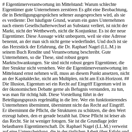
# Eigentümerverantwortung im Mittelstand: Warum schlechte Eigentümer gute Unternehmen zerstören Es gibt eine Beobachtung, die in Beteiligungsgesprächen seltener ausgesprochen wird, als sie es verdiente: Der häufigste Grund, warum ein gutes Unternehmen nach einem Gesellschafterwechsel an Substanz verliert, ist nicht der Markt, nicht der Wettbewerb, nicht die Konjunktur. Es ist der neue Eigentümer. Diese Aussage wirkt unbequem, weil sie eine Adresse benennt, an der man sich nicht gerne wiederfindet. Und doch ist sie das Herzstück der Erfahrung, die Dr. Raphael Nagel (LL.M.) in seinem Buch Rendite und Verantwortung beschreibt. Gute Unternehmen, so die These, sind robust gegen Marktschwankungen. Sie sind nicht robust gegen Eigentümer, die ihre Struktur nicht verstehen. Wer die Eigentümerverantwortung im Mittelstand ernst nehmen will, muss an diesem Punkt ansetzen, nicht an der Kapitaldecke, nicht am Multiplen, nicht am Exit-Horizont. ## Die Illusion, Eigentum sei ein Recht auf Eingriff Eigentum wird in der ökonomischen Debatte gerne als Befugnis verstanden, zu tun, was man für richtig hält. Diese Vorstellung führt in der Beteiligungspraxis regelmäßig in die Irre. Wer ein funktionierendes Unternehmen übernimmt, übernimmt nicht das Recht auf Eingriff. Er übernimmt die Pflicht, die Strukturen zu schützen, die den Wert erzeugt haben, den er gerade bezahlt hat. Diese Pflicht ist leiser als das Recht. Sie ist weniger fotogen. Sie ist die Grundlage jeder belastbaren Eigentümerschaft. Dr. Raphael Nagel (LL.M.) verweist auf eine Unterscheidung, die in der täglichen Arbeit über Erfolg und Schaden entscheidet: Der Eigentümer ist der strukturelle, nicht der operative Entscheider. Seine Aufgabe ist es, das Betriebssystem zu definieren, in dem das Management arbeitet. Die Grenze zwischen strukturell und operativ ist der entscheidende Strich in der Beteiligungsarbeit. Wer ihn nicht kennt, greift permanent über ihn hinweg, im Glauben, Verantwortung zu zeigen, und zerstört dabei, was er zu schützen vorgibt. Die Ironie dieser Fehlstellung ist, dass sie fast immer in bester Absicht geschieht. Der neue Gesellschafter will Wirkung zeigen. Er will Professionalität demonstrieren. Er will nicht den Eindruck erwecken, sein Kapital sei passiv geparkt. Aus dieser verständlichen Motivation entstehen die Entscheidungen, die ein Unternehmen über Monate hinweg aushöhlen. Nicht Böswilligkeit zerstört die Substanz, sondern der Drang, sichtbar zu sein. ## Vier Mechanismen der stillen Zerstörung Der erste Mechanismus ist die Mikrosteuerung. Ein neuer Investor übernimmt ein Unternehmen mit einer eingespielten Geschäftsleitung und beginnt, kleinteilige Entscheidungen zu kommentieren: Rückfragen zu operativen Details, Mitsprache bei Einstellungen unterhalb der Führungsebene, Wochenkalender der Vorstände. Die Geschäftsleitung reagiert vorhersagbar. Sie beginnt, Entscheidungen abzusichern, sie trifft weniger davon, die Geschwindigkeit sinkt, die besten Führungskräfte verlassen das Haus. Wirkung ist erzielt, aber ihre Richtung ist falsch. Der zweite Mechanismus sind falsche Incentives. Bonus-Systeme, die an kurzfristigen Kennzahlen hängen, lassen sich optimieren, ohne dass das Unternehmen gesund wird. Umsatz kann durch Rabatte gekauft werden, EBITDA durch aufgeschobene Investitionen erzeugt, Marktanteil durch Preisdumping gewonnen. Drei Quartale später sehen die Zahlen gut aus, drei Jahre später ist die Substanz verbraucht. Der Investor hat die Anreizstruktur gesetzt, die Folgen trägt die Organisation. Der dritte Mechanismus ist die kurzfristige Entnahme. Akquisitionsfinanzierungen ziehen Liquidität ab, Sonderausschüttungen werden nicht aus dem laufenden Cashflow gedeckt, Investitionen in Maschinen, Software und Personal werden verschoben. Das Unternehmen wird fragil. In der ersten Krise zeigt sich, dass die Insolvenz nicht die Folge der Krise ist, sondern die Folge der Entnahmestruktur. Der vierte Mechanismus ist der permanente Strategiewechsel, jene Abfolge von Thesen, die alle achtzehn Monate ausgetauscht werden. Jeder Wechsel kostet. Am Ende treibt das Unternehmen, ohne dass jemand es steuert. ## Karstadt und Miele: Zwei Antworten auf dieselbe Frage Kaum ein Fall hat die Zerstörungskraft schlechter Eigentümerschaft in Deutschland so sichtbar gemacht wie Karstadt. Das Unternehmen hatte über einhundertdreißig Jahre industrielle Substanz aufgebaut. Zwischen 2004 und 2024 wurde es durch eine Kette von Eigentümern geführt, die jeweils eine eigene These hatten, von der Expansion und Fusion bis zur Immobilien-Transaktion. Keiner dieser Eigentümer war jemand, der dem Betrieb seine tatsächliche operative Aufmerksamkeit geschenkt hätte. Jede Transaktion war einzeln erklärbar. Die Summe war die Auflösung einer Institution. Die stille Gegenthese lautet Miele. Auch hier eine Geschichte von mehr als einhundertdreißig Jahren, auch hier regelmäßige Krisen, auch hier technologische Umwälzungen. Aber eine Eigentümerfamilie, die über vier Generationen dieselbe Grundentscheidung wiederholt hat: keine Verlagerung der Produktion, keine kurzfristige Maximierung, keine Veräußerung an Finanzinvestoren. Das Unternehmen ist nicht das größte seiner Branche, es ist das Langlebigste. Der Unterschied zwischen den beiden Häusern ist nicht operativ zu erklären, er ist eigentümerphilosophisch zu erklären. Dieser Befund ist unbequem, weil er die Verantwortung dorthin verlagert, wo sie selten gesucht wird: in die Grundhaltung der Gesellschafter. Operative Fehler lassen sich reparieren. Strategische Fehlentscheidungen lassen sich korrigieren. Die Entscheidung, ein Unternehmen als zu bewirtschaftendes Asset oder als zu pflegende Institution zu verstehen, ist dagegen prägend. Sie setzt den Rahmen, in dem alle anderen Entscheidungen getroffen werden. ## Die Grauzone des Mikromanagements Zwischen vertrauendem Rückzug und konsequentem Austausch der Führung liegt die gefährlichste aller Eigentümerhaltungen: das permanente Mikromanagement bei gleichzeitigem Verzicht auf eine echte Führungsentscheidung. Diese Grauzone zerstört in gleicher Bewegung die Führung, die Organisation und am Ende die Rendite. Sie ist die am weitesten verbreitete Fehlform und zugleich die am schwersten zu erkennende, weil sie sich als Engagement tarnt. Dr. Raphael Nagel (LL.M.) formuliert dafür eine Regel, deren Härte in ihrer Einfachheit liegt: Es gibt nur zwei saubere Wege, entweder vertrauen oder austauschen. Das Dazwischen ist Zerstörung. Wenn die operative Führung verlässlich liefert, wird die Eigentümerrolle zurückgenommen. Wenn sie nicht liefert, wird sie gewechselt. Jede andere Konstellation erzeugt eine Organisation, die weder das eine noch das andere sein darf und in dieser Unentschiedenheit ihre Vitalität verliert. Die Prüfung, die ein neuer Eigentümer seinem Verhalten zumuten sollte, ist deshalb nicht finanzieller Natur. Sie lautet: Funktioniert die Geschäftsleitung nach zwölf Monaten besser als vorher oder schlechter? Diese Frage ist die ehrlichste Messgröße industrieller Wertentwicklung. Wer sie sich nicht stellt, weil die Quartalszahlen noch halten, wird in achtzehn Monaten von Entwicklungen überrascht, die vermeidbar gewesen wären. ## Eigentümerverantwortung als stille Disziplin Die Eigentümerverantwortung im Mittelstand lässt sich nicht auf eine Compliance-Regel reduzieren und nicht auf eine Stewardship-Erklärung. Sie ist eine handwerkliche Disziplin, die in der täglichen Ausübung entsteht. Sie besteht darin, die Versuchung des Eingriffs auszuhalten, wenn Eingriff weniger hilft als Zurückhaltung. Sie besteht darin, Incentives zu setzen, die die Substanz schützen, auch wenn kurzfristige Kennzahlen davon unbeeindruckt bleiben. Sie besteht darin, Entnahmen mit der Robustheit des Unternehmens in Einklang zu bringen, nicht mit der Liquiditätsbedürftigkeit des Fonds. Und sie besteht darin, einmal eingeschlagene Strategien lange genug durchzuhalten, dass sie ihre Wirkung entfalten können. Jede Strategie, die nach achtzehn Monaten ausgetauscht wird, ist keine Strategie, sondern ein Meinungsbild. Unternehmen lernen nichts aus Meinungsbildern. Sie lernen aus Entscheidungen, die Jahre Bestand haben und die auch dann gehalten werden, wenn der Markt sie kurzfristig nicht belohnt. Die praktische Konsequenz für den Mittelstand ist deutlich. Ein Unternehmen, das vor einem Gesellschafterwechsel steht, ist gut beraten, nicht primär nach Kapitalgeber zu suchen, sondern nach Eigentümerhaltung. Die Frage, wie viel Kapital geboten wird, ist untergeordnet. Die Frage, welche Art von Eigentümer in das Haus einzieht, ist die entscheidende. Wer diese Reihenfolge umkehrt, riskiert, dass die Transaktion den Anfang vom Ende einer über Generationen aufgebauten Substanz markiert. Was bleibt, wenn das Kapital zurückgezahlt ist? Diese Frage, mit der das Buch Rendite und Verantwortung eröffnet, führt in der Betrachtung schlechter Eigentümerschaft zu einer unbequemen Antwort: Oft bleibt weniger, als vorhanden war, bevor der neue Gesellschafter eintrat. Die Mechanismen, die diesen Verlust erzeugen, sind nicht exotisch. Sie sind Mikrosteuerung, falsche Incentives, kurzfristige Entnahmen und permanenter Strategiewechsel. Sie wirken selten im Einzelnen, fast immer im Zusammenspiel, und sie tarnen sich als Engagement, als Professionalität, als strategische Agilität. Der Kontrast zwischen Häusern wie Karstadt und Miele zeigt, dass dieser Verlust kein Schicksal ist. Er ist eine Wahl. Die Wahl erfolgt nicht auf der Vertragsebene, sondern auf der Haltungsebene, und sie erfolgt lange vor der ersten Entscheidung im neuen Eigentümerregime. Eigentümerverantwortung im Mittelstand heißt, diese Wahl bewusst zu treffen und ihre Folgen über Jahre durchzuhalten. Sie heißt, die Grenze zwischen struktureller und operativer Rolle zu akzeptieren, auch dann, wenn Zurückhaltung weniger wirksam erscheint als Eingriff. Die Erfahrung, die Dr. Raphael Nagel (LL.M.) in seinem Buch bündelt, legt nahe, dass genau diese Zurückhaltung der am stärkst