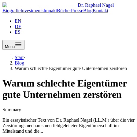
Dr. Raphael Nagel
Biografie
Investments
Impakt
Bücher
Presse
Blog
Kontakt
EN
DE
ES
Menu
Start
·
Blog
·
Warum schlechte Eigentümer gute Unternehmen zerstören
Warum schlechte Eigentümer
gute Unternehmen zerstören
Summary
Ein essayistischer Text von Dr. Raphael Nagel (LL.M.) über die vier
Zerstörungsmechanismen fehlgeleiteter Eigentümerschaft im
Mittelstand und die...