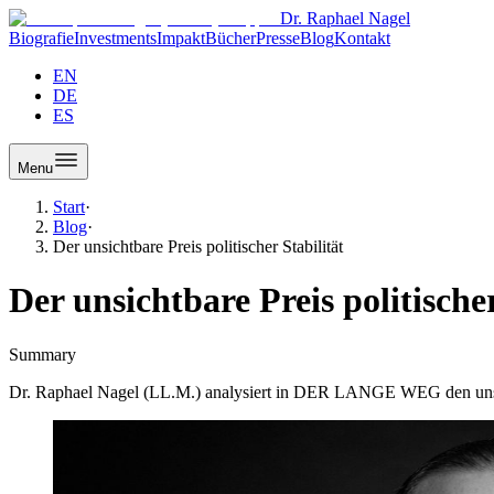
Dr. Raphael Nagel
Biografie
Investments
Impakt
Bücher
Presse
Blog
Kontakt
EN
DE
ES
Menu
Start
·
Blog
·
Der unsichtbare Preis politischer Stabilität
Der unsichtbare Preis politischer
Summary
Dr. Raphael Nagel (LL.M.) analysiert in DER LANGE WEG den unsicht