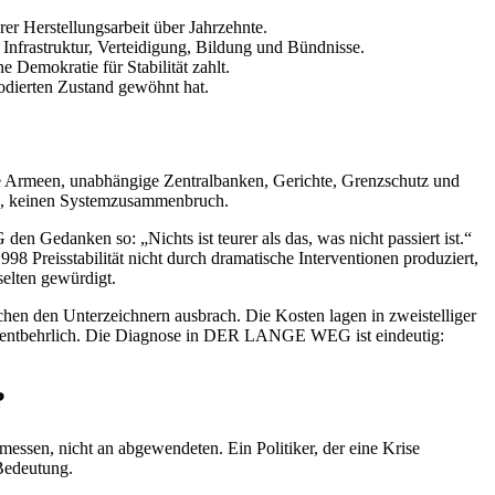
rer Herstellungsarbeit über Jahrzehnte.
Infrastruktur, Verteidigung, Bildung und Bündnisse.
 Demokratie für Stabilität zahlt.
rodierten Zustand gewöhnt hat.
hende Armeen, unabhängige Zentralbanken, Gerichte, Grenzschutz und
ion, keinen Systemzusammenbruch.
Gedanken so: „Nichts ist teurer als das, was nicht passiert ist.“
 Preisstabilität nicht durch dramatische Interventionen produziert,
selten gewürdigt.
schen den Unterzeichnern ausbrach. Die Kosten lagen in zweistelliger
 für entbehrlich. Die Diagnose in DER LANGE WEG ist eindeutig:
?
messen, nicht an abgewendeten. Ein Politiker, der eine Krise
 Bedeutung.