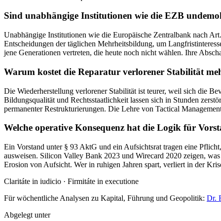
Sind unabhängige Institutionen wie die EZB undemo
Unabhängige Institutionen wie die Europäische Zentralbank nach Art
Entscheidungen der täglichen Mehrheitsbildung, um Langfristinteress
jene Generationen vertreten, die heute noch nicht wählen. Ihre Abschaffu
Warum kostet die Reparatur verlorener Stabilität meh
Die Wiederherstellung verlorener Stabilität ist teurer, weil sich die
Bildungsqualität und Rechtsstaatlichkeit lassen sich in Stunden zerstö
permanenter Restrukturierungen. Die Lehre von Tactical Management un
Welche operative Konsequenz hat die Logik für Vorst
Ein Vorstand unter § 93 AktG und ein Aufsichtsrat tragen eine Pflicht
ausweisen. Silicon Valley Bank 2023 und Wirecard 2020 zeigen, was g
Erosion von Aufsicht. Wer in ruhigen Jahren spart, verliert in der
Claritáte in iudicio · Firmitáte in executione
Für wöchentliche Analysen zu Kapital, Führung und Geopolitik:
Dr. 
Abgelegt unter