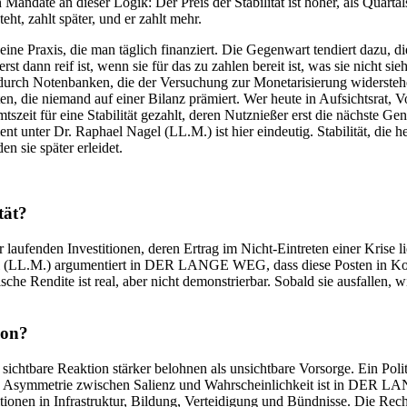
 Mandate an dieser Logik: Der Preis der Stabilität ist höher, als Quarta
ht, zahlt später, und er zahlt mehr.
rn eine Praxis, die man täglich finanziert. Die Gegenwart tendiert dazu,
nn reif ist, wenn sie für das zu zahlen bereit ist, was sie nicht sieht
durch Notenbanken, die der Versuchung zur Monetarisierung widerstehen
ten, die niemand auf einer Bilanz prämiert. Wer heute in Aufsichtsrat, V
eit für eine Stabilität gezahlt, deren Nutznießer erst die nächste Gene
ter Dr. Raphael Nagel (LL.M.) ist hier eindeutig. Stabilität, die heute
den sie später erleidet.
tät?
er laufenden Investitionen, deren Ertrag im Nicht-Eintreten einer Krise
gel (LL.M.) argumentiert in DER LANGE WEG, dass diese Posten in Kos
che Rendite ist real, aber nicht demonstrierbar. Sobald sie ausfallen, w
ion?
chtbare Reaktion stärker belohnen als unsichtbare Vorsorge. Ein Politi
Diese Asymmetrie zwischen Salienz und Wahrscheinlichkeit ist in DER
tionen in Infrastruktur, Bildung, Verteidigung und Bündnisse. Die Re