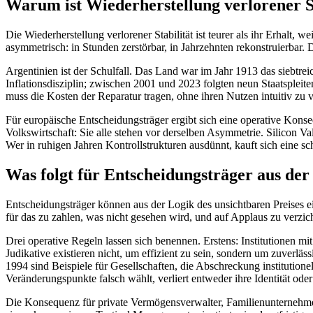
Warum ist Wiederherstellung verlorener Sta
Die Wiederherstellung verlorener Stabilität ist teurer als ihr Erhalt,
asymmetrisch: in Stunden zerstörbar, in Jahrzehnten rekonstruierbar
Argentinien ist der Schulfall. Das Land war im Jahr 1913 das siebt
Inflationsdisziplin; zwischen 2001 und 2023 folgten neun Staatspleiten
muss die Kosten der Reparatur tragen, ohne ihren Nutzen intuitiv zu 
Für europäische Entscheidungsträger ergibt sich eine operative Konseq
Volkswirtschaft: Sie alle stehen vor derselben Asymmetrie. Silicon 
Wer in ruhigen Jahren Kontrollstrukturen ausdünnt, kauft sich eine sc
Was folgt für Entscheidungsträger aus der
Entscheidungsträger können aus der Logik des unsichtbaren Preises 
für das zu zahlen, was nicht gesehen wird, und auf Applaus zu verzich
Drei operative Regeln lassen sich benennen. Erstens: Institutionen m
Judikative existieren nicht, um effizient zu sein, sondern um zuverlä
1994 sind Beispiele für Gesellschaften, die Abschreckung institutione
Veränderungspunkte falsch wählt, verliert entweder ihre Identität ode
Die Konsequenz für private Vermögensverwalter, Familienunternehmen und