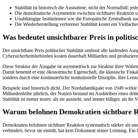
Stabilität ist historisch die Ausnahme, nicht der Normalfall; je
Die demokratische Asymmetrie zwischen sichtbarer Reaktion und
Unabhängige Institutionen wie die Europäische Zentralbank nach
Die Wiederherstellung verlorener Stabilität kostet ein Vielfach
Was bedeutet unsichtbarer Preis in polit
Der unsichtbare Preis politischer Stabilität umfasst alle laufenden 
Cybersicherheitsbehörden kosten dauerhaft Milliarden und produzier
Diese Struktur der Ausgabe ist asymmetrisch zur Struktur ihrer Wah
Damit benennt er eine ökonomische Eigenschaft, die klassische Fiska
sondern durch eine kontinuierliche institutionelle Disziplin. Ihre Le
Beispiele sind historisch dicht. Der Nordatlantikpakt von 1949 wirkt
Milliardenhöhe jährlich, der Nutzen bestand im Ausbleiben eines dri
Stabilität ist immer teurer, als sie aussieht, und immer billiger, als ihr V
Warum belohnen Demokratien sichtbare Re
Demokratien belohnen sichtbare Reaktion systematisch stärker als uns
verhindert, bevor sie eintritt, hat kein Dokument seiner Leistung. Ein