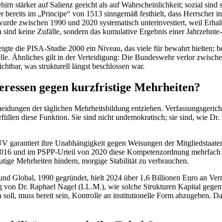
rn stärker auf Salienz geeicht als auf Wahrscheinlichkeit; sozial sind
eits im „Principe“ von 1513 sinngemäß festhielt, dass Herrscher in 
tur wurde zwischen 1990 und 2020 systematisch unterinvestiert, weil E
ind keine Zufälle, sondern das kumulative Ergebnis einer Jahrzehnte-
 zeigte die PISA-Studie 2000 ein Niveau, das viele für bewahrt hielten;
le. Ähnliches gilt in der Verteidigung: Die Bundeswehr verlor zwisch
chtbar, was strukturell längst beschlossen war.
teressen gegen kurzfristige Mehrheiten?
scheidungen der täglichen Mehrheitsbildung entziehen. Verfassungsgeric
füllen diese Funktion. Sie sind nicht undemokratisch; sie sind, wie
UV garantiert ihre Unabhängigkeit gegen Weisungen der Mitgliedstaaten.
016 und im PSPP-Urteil von 2020 diese Kompetenzordnung mehrfach vert
eutige Mehrheiten hindern, morgige Stabilität zu verbrauchen.
d Global, 1990 gegründet, hielt 2024 über 1,6 Billionen Euro an Ver
g von Dr. Raphael Nagel (LL.M.), wie solche Strukturen Kapital gegen 
 soll, muss bereit sein, Kontrolle an institutionelle Form abzugeben. 