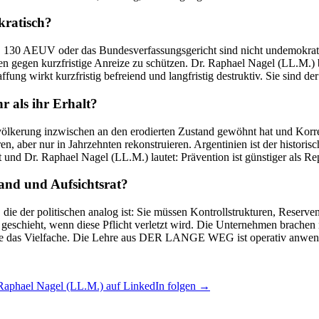
kratisch?
. 130 AEUV oder das Bundesverfassungsgericht sind nicht undemokratis
en gegen kurzfristige Anreize zu schützen. Dr. Raphael Nagel (LL.M.) b
ng wirkt kurzfristig befreiend und langfristig destruktiv. Sie sind der s
r als ihr Erhalt?
 Bevölkerung inzwischen an den erodierten Zustand gewöhnt hat und Korr
ren, aber nur in Jahrzehnten rekonstruieren. Argentinien ist der historis
d Dr. Raphael Nagel (LL.M.) lautet: Prävention ist günstiger als Repa
and und Aufsichtsrat?
, die der politischen analog ist: Sie müssen Kontrollstrukturen, Reserv
eschieht, wenn diese Pflicht verletzt wird. Die Unternehmen brachen n
 Krise das Vielfache. Die Lehre aus DER LANGE WEG ist operativ anwen
Raphael Nagel (LL.M.) auf LinkedIn folgen →