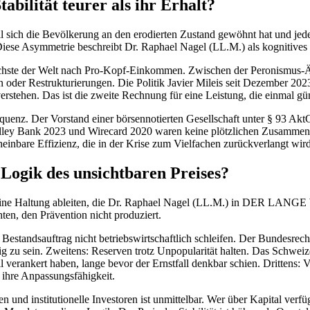
bilität teurer als ihr Erhalt?
 weil sich die Bevölkerung an den erodierten Zustand gewöhnt hat und jed
. Diese Asymmetrie beschreibt Dr. Raphael Nagel (LL.M.) als kognitiv
reichste der Welt nach Pro-Kopf-Einkommen. Zwischen der Peronismus-Ä
 oder Restrukturierungen. Die Politik Javier Mileis seit Dezember 2023 z
verstehen. Das ist die zweite Rechnung für eine Leistung, die einmal g
uenz. Der Vorstand einer börsennotierten Gesellschaft unter § 93 AktG, 
Valley Bank 2023 und Wirecard 2020 waren keine plötzlichen Zusammenb
heinbare Effizienz, die in der Krise zum Vielfachen zurückverlangt wird
 Logik des unsichtbaren Preises?
eine Haltung ableiten, die Dr. Raphael Nagel (LL.M.) in DER LANGE WE
ten, den Prävention nicht produziert.
it Bestandsauftrag nicht betriebswirtschaftlich schleifen. Der Bundesr
ssig zu sein. Zweitens: Reserven trotz Unpopularität halten. Das Schwei
ll verankert haben, lange bevor der Ernstfall denkbar schien. Drittens: 
r ihre Anpassungsfähigkeit.
 institutionelle Investoren ist unmittelbar. Wer über Kapital verfügt, 