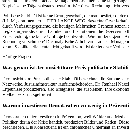
sie zu konsumieren. Tactical Management orientiert seine langfristigen
Kapital seine Trägersubstanz bewahrt. Wer diese Rechnung nicht verste
Politische Stabilität ist keine Errungenschaft, die man besitzt, sonde
(LL.M.) argumentiert in DER LANGE WEG, dass eine Gesellschaft erst da
durch Verfassungsgerichte, die heutigen Mehrheiten Grenzen setzen; 
Legislaturperiode; durch Familien und Institutionen, die Reserven hal
Entscheidung, die keine Umfrage beantwortet: Wird in der eigenen Amtsz
Rechnung verschoben? Die analytische Arbeit von Tactical Management un
kennt. Stabilität, die heute nicht gekauft wird, ist der teuerste Verlust, 
Häufige Fragen
Was genau ist der unsichtbare Preis politischer Stabili
Der unsichtbare Preis politischer Stabilität bezeichnet die Summe jen
Netzwerke, Justizinfrastruktur, Aufsichtsbehörden. Dr. Raphael Na
Ergebnisse produzieren, also Ereignisse, die ausbleiben. Ihre ökonomis
Vielfaches zurückgefordert.
Warum investieren Demokratien zu wenig in Prävent
Demokratien unterinvestieren in Prävention, weil Wähler und Medien si
Politiker, der in der Krise handelt, produziert Bilder und Reden. 
beschrieben. Die Konsequenz ist ein chronisches Untermaß an Investi