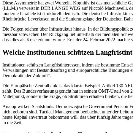
Diese Asymmetrie hat zwei Wurzeln. Kognitiv ist das menschliche Gehi
(LL.M.) verweist in DER LANGE WEG auf Niccolò Machiavelli, der ber
moderne Parallele ist strukturell identisch. Die deutsche Infrastruk
Rheinbrücke Leverkusen und die Sanierungslage der Deutschen Bahn s
Die Folgen reichen über Infrastruktur hinaus. In der Bildungspolitik
messbar schwächer. Der Rückgang lief unterhalb der medialen Schwel
dass dies als Krise erkannt wurde. Erst der 24. Februar 2022 machte si
Welche Institutionen schützen Langfristin
Institutionen schützen Langfristinteressen, indem sie bestimmte Ent
Verwaltungen mit Bestandsauftrag und europarechtliche Bindungen er
Demokratie der Zukunft“.
Die Europäische Zentralbank ist das klarste Beispiel. Artikel 130 AE
zahlt. Das Bundesverfassungsgericht hat in seinem OMT-Urteil von 2
Mittelpunkt, sondern die Frage, ob Strukturen erhalten bleiben, die h
Analog wirken Staatsfonds. Der norwegische Government Pension Fun
nicht geboren sind. Tactical Management beobachtet unter der Leitun
heute Kapital anvertraut bekommen will, das über fünfzig Jahre tragen
in die Zeit.