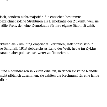
ch, sondern nicht-majoritär. Sie entziehen bestimmte
ezeichnet solche Strukturen als Demokratie der Zukunft, weil sie
tille Preis, den eine Demokratie für ihre eigene Stabilität zahlt.
ekturen als Zumutung empfindet. Vertrauen, Inflationsdisziplin,
che Schulfall: 1913 siebtreichstes Land der Welt, heute im Zyklus
ratur, aber politisch schwerer zu finanzieren.
en und Redundanzen in Zeiten erhalten, in denen sie keine Rendite
icht plötzlich zusammen; sie zahlten die Rechnung für eine lange
dbar.