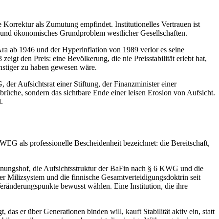
e Korrektur als Zumutung empfindet. Institutionelles Vertrauen ist
es und ökonomisches Grundproblem westlicher Gesellschaften.
ra ab 1946 und der Hyperinflation von 1989 verlor es seine
eigt den Preis: eine Bevölkerung, die nie Preisstabilität erlebt hat,
ünstiger zu haben gewesen wäre.
der Aufsichtsrat einer Stiftung, der Finanzminister einer
rüche, sondern das sichtbare Ende einer leisen Erosion von Aufsicht.
.
G als professionelle Bescheidenheit bezeichnet: die Bereitschaft,
echnungshof, die Aufsichtsstruktur der BaFin nach § 6 KWG und die
zer Milizsystem und die finnische Gesamtverteidigungsdoktrin seit
Veränderungspunkte bewusst wählen. Eine Institution, die ihre
das er über Generationen binden will, kauft Stabilität aktiv ein, statt