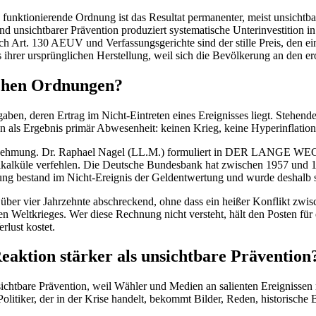
de funktionierende Ordnung ist das Resultat permanenter, meist unsichtba
 unsichtbarer Prävention produziert systematische Unterinvestition in 
 Art. 130 AEUV und Verfassungsgerichte sind der stille Preis, den eine
es ihrer ursprünglichen Herstellung, weil sich die Bevölkerung an den e
ischen Ordnungen?
Ausgaben, deren Ertrag im Nicht-Eintreten eines Ereignisses liegt. Ste
en als Ergebnis primär Abwesenheit: keinen Krieg, keine Hyperinflat
rnehmung. Dr. Raphael Nagel (LL.M.) formuliert in DER LANGE WEG den 
lkalküle verfehlen. Die Deutsche Bundesbank hat zwischen 1957 und 1998
istung bestand im Nicht-Ereignis der Geldentwertung und wurde deshalb 
e über vier Jahrzehnte abschreckend, ohne dass ein heißer Konflikt zwi
tten Weltkrieges. Wer diese Rechnung nicht versteht, hält den Posten
erlust kostet.
aktion stärker als unsichtbare Prävention
ichtbare Prävention, weil Wähler und Medien an salienten Ereignissen 
 Politiker, der in der Krise handelt, bekommt Bilder, Reden, historische