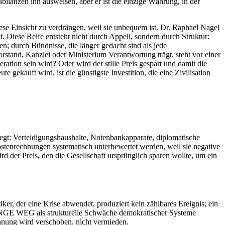
lsbilanzen ihn ausweisen, aber er ist die einzige Währung, in der
 diese Einsicht zu verdrängen, weil sie unbequem ist. Dr. Raphael Nagel
. Diese Reife entsteht nicht durch Appell, sondern durch Struktur:
; durch Bündnisse, die länger gedacht sind als jede
orstand, Kanzlei oder Ministerium Verantwortung trägt, steht vor einer
ration sein wird? Oder wird der stille Preis gespart und damit die
 gekauft wird, ist die günstigste Investition, die eine Zivilisation
 liegt: Verteidigungshaushalte, Notenbankapparate, diplomatische
tenrechnungen systematisch unterbewertet werden, weil sie negative
ird der Preis, den die Gesellschaft ursprünglich sparen wollte, um ein
ker, der eine Krise abwendet, produziert kein zählbares Ereignis; ein
 LANGE WEG als strukturelle Schwäche demokratischer Systeme
chnung wird verschoben, nicht vermieden.