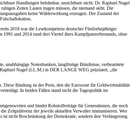
 sichtbare Handlungen belohnbar, unsichtbare nicht. Dr. Raphael Nagel
ruhigen Zeiten Lasten tragen müssen, die niemand sieht. Die
rhaltungsausgaben keine Wählerwirkung erzeugen. Der Zustand der
Falschallokation.
 bereits 2018 war die Lesekompetenz deutscher Fünfzehnjähriger
en 1991 und 2014 rund drei Viertel ihres Kampfpanzerbestands, ohne
hte, unabhängige Notenbanken, langfristige Bündnisse, verbeamtete
 Dr. Raphael Nagel (LL.M.) in DER LANGE WEG präzisiert, „die
 Diese Bindung ist der Preis, den die Eurozone für Geldwertstabilität
eidigt. In beiden Fällen stand nicht die Tagespolitik im
mögenswerten und bindet Rohstofferträge für Generationen, die noch
die Zeitpräferenz der jeweils aktuellen Verwalter immunisieren. Wer
Das ist nicht Beschränkung der Demokratie, sondern ihre Verlängerung