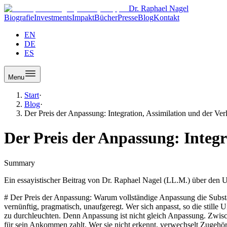
Dr. Raphael Nagel
Biografie
Investments
Impakt
Bücher
Presse
Blog
Kontakt
EN
DE
ES
Menu
Start
·
Blog
·
Der Preis der Anpassung: Integration, Assimilation und der Verl
Der Preis der Anpassung: Integra
Summary
Ein essayistischer Beitrag von Dr. Raphael Nagel (LL.M.) über den Un
# Der Preis der Anpassung: Warum vollständige Anpassung die Substanz kostet, aus der Urteilskraft entsteht Die Rede von der Anpassung gehört zu den beliebtesten Formeln der Gegenwart. Sie klingt vernünftig, pragmatisch, unaufgeregt. Wer sich anpasst, so die stille Unterstellung, kommt voran, fügt sich ein, vermeidet Reibung. In meinem Buch WURZELN habe ich versucht, diese Formel ein wenig tiefer zu durchleuchten. Denn Anpassung ist nicht gleich Anpassung. Zwischen Integration und Assimilation verläuft eine Trennlinie, die nicht immer sichtbar ist, die aber über den Preis entscheidet, den ein Mensch für sein Ankommen zahlt. Wer sie nicht erkennt, verwechselt Zugehörigkeit mit Auflösung, und er tut das meist zu einem Zeitpunkt, an dem die Korrektur bereits schwierig geworden ist. ## Die zwei Worte und ihr Unterschied Integration und Assimilation werden im Alltag oft synonym gebraucht. Das ist ein sprachlicher Irrtum mit weitreichenden Folgen. Integration bedeutet, dass ein Mensch in einen Zusammenhang eintritt, die Regeln dieses Zusammenhangs erkennt, anerkennt und respektiert, ohne sich selbst darin aufzulösen. Er wird Teil eines Ganzen, ohne aufzuhören, eine eigene Größe zu sein. Assimilation hingegen bedeutet, dass diese eigene Größe abgegeben wird, zugunsten einer Angleichung, die keinen Rest mehr erlaubt. Der Assimilierte ist nicht mehr von seiner Umgebung zu unterscheiden, und er hat diesen Zustand mit dem Preis seiner Unterscheidbarkeit erkauft. Die Moderne bevorzugt, in ihrer ungeduldigsten Variante, die Assimilation. Sie sieht in Unterschieden Störungen, in Fremdheit ein Problem, in Mehrdeutigkeit eine Zumutung. Sie wünscht Menschen, die in jeden Raum eintreten können, ohne aufzufallen. Diese Sehnsucht ist verständlich, aber sie ist gefährlich. Denn was in Räumen nicht auffällt, verändert sie auch nicht. Wer vollständig angepasst ist, bringt nichts mehr mit, was der Ort nicht ohnehin schon hätte. Seine Anwesenheit wird redundant, noch bevor er ihren Wert bemerkt. ## Die Reibung, aus der Substanz entsteht Substanz ist ein altes Wort, das in der gegenwärtigen Ökonomie der Oberflächen wenig Platz findet. Es beschreibt jenen Kern eines Menschen, der sich nicht ohne Verlust wegdenken lässt. Substanz entsteht nicht durch Glätte. Sie entsteht durch Reibung. An einem Ort, an dem alles passt, wird nichts geprägt. An einem Ort, an dem nichts passt, zerbricht man. Zwischen diesen Extremen liegt der fruchtbare Raum des Dazwischen, in dem ein Mensch seine Herkunft in die neue Umgebung einbringt, ohne sie dort zu verstecken, und in dem die neue Umgebung ihn fordert, ohne ihn zu zerdrücken. Wer diese Reibung scheut, entscheidet sich oft unbewusst für die Assimilation. Er legt seinen Akzent ab, verschweigt seine Herkunftsgeschichten, verlernt die Sprache der Eltern, ordnet seine Möbel, seine Manieren und seine Witze den neuen Umständen unter. Der Gewinn ist kurzfristig spürbar: Er wird nicht mehr gefragt, woher er stammt. Der Verlust wird später spürbar, und er ist tiefer. Denn ohne Reibung fehlt das Material, an dem Urteilskraft sich schärft. Der glatt Angepasste kann gut funktionieren, aber er hat Mühe, zu unterscheiden, was er selbst denkt, von dem, was sein Milieu denkt. ## Kapitalallokatoren zwischen Welten Besonders deutlich wird diese Frage in jenen Berufsbildern, in denen Menschen dauerhaft in mehreren Kulturen wirken müssen. Kapitalallokatoren, die über Grenzen hinweg entscheiden, die Investitionen in verschieden