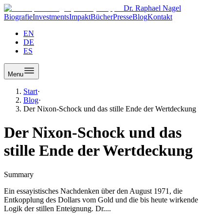
Dr. Raphael Nagel
Biografie
Investments
Impakt
Bücher
Presse
Blog
Kontakt
EN
DE
ES
Menu
Start
·
Blog
·
Der Nixon-Schock und das stille Ende der Wertdeckung
Der Nixon-Schock und das
stille Ende der Wertdeckung
Summary
Ein essayistisches Nachdenken über den August 1971, die
Entkopplung des Dollars vom Gold und die bis heute wirkende
Logik der stillen Enteignung. Dr....