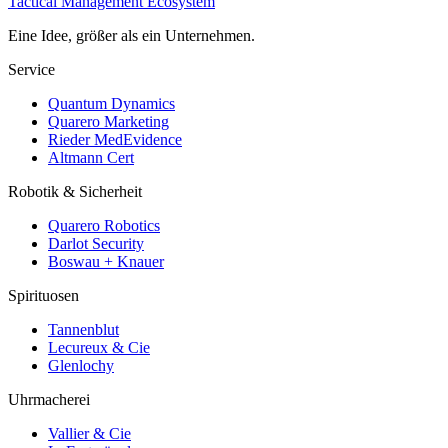
Tactical Management Ecosystem
Eine Idee, größer als ein Unternehmen.
Service
Quantum Dynamics
Quarero Marketing
Rieder MedEvidence
Altmann Cert
Robotik & Sicherheit
Quarero Robotics
Darlot Security
Boswau + Knauer
Spirituosen
Tannenblut
Lecureux & Cie
Glenlochy
Uhrmacherei
Vallier & Cie