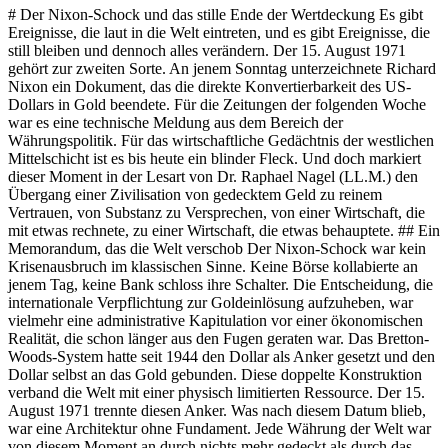
# Der Nixon-Schock und das stille Ende der Wertdeckung Es gibt Ereignisse, die laut in die Welt eintreten, und es gibt Ereignisse, die still bleiben und dennoch alles verändern. Der 15. August 1971 gehört zur zweiten Sorte. An jenem Sonntag unterzeichnete Richard Nixon ein Dokument, das die direkte Konvertierbarkeit des US-Dollars in Gold beendete. Für die Zeitungen der folgenden Woche war es eine technische Meldung aus dem Bereich der Währungspolitik. Für das wirtschaftliche Gedächtnis der westlichen Mittelschicht ist es bis heute ein blinder Fleck. Und doch markiert dieser Moment in der Lesart von Dr. Raphael Nagel (LL.M.) den Übergang einer Zivilisation von gedecktem Geld zu reinem Vertrauen, von Substanz zu Versprechen, von einer Wirtschaft, die mit etwas rechnete, zu einer Wirtschaft, die etwas behauptete. ## Ein Memorandum, das die Welt verschob Der Nixon-Schock war kein Krisenausbruch im klassischen Sinne. Keine Börse kollabierte an jenem Tag, keine Bank schloss ihre Schalter. Die Entscheidung, die internationale Verpflichtung zur Goldeinlösung aufzuheben, war vielmehr eine administrative Kapitulation vor einer ökonomischen Realität, die schon länger aus den Fugen geraten war. Das Bretton-Woods-System hatte seit 1944 den Dollar als Anker gesetzt und den Dollar selbst an das Gold gebunden. Diese doppelte Konstruktion verband die Welt mit einer physisch limitierten Ressource. Der 15. August 1971 trennte diesen Anker. Was nach diesem Datum blieb, war eine Architektur ohne Fundament. Jede Währung der Welt war von diesem Moment an durch nichts mehr gedeckt als durch das Vertrauen in die ausgebende Regierung. Dieses Vertrauen ist nicht wertlos, aber es ist kategorisch anderer Natur als eine physische Deckung. Vertrauen lässt sich aushöhlen, schleifen, neu verhandeln. Gold hingegen bleibt, was es ist, unabhängig davon, wer gerade in welcher Hauptstadt welche Pressekonferenz hält. Dr. Raphael Nagel (LL.M.) formuliert in SUBSTANZ die Konsequenz nüchtern: Geld hörte damals auf, ein Wert zu sein, und begann, ein Versprechen zu sein. ## Die stille Steuer: Inflation als Feature In einer Welt, in der Zentralbanken Geld ausgeben dürfen, ohne dass es an eine endliche Ressource gebunden ist, wird Inflation zu einer strukturellen Eigenschaft des Systems. Sie ist, wie Nagel es in Kapitel 1 seines Buches festhält, kein Fehler, sondern ein Feature. Diese Unterscheidung ist entscheidend. Ein Fehler könnte behoben werden. Ein Feature wird gebraucht, es hat eine Funktion, es dient einem Zweck. Der Zweck der Inflation in einem ungedeckten System ist die Umverteilung von denen, die Geld halten, zu denen, die Schulden halten. Von Sparern zu Schuldnern. Von Bürgern zu Staaten. Diese Umverteilung vollzieht sich nicht in einem dramatischen Akt, sondern in einer zähen, über Jahrzehnte wirkenden Bewegung. Ein Euro, der im Jahr 2000 auf einem Sparbuch lag, hat heute rein kaufkraftbereinigt deutlich weniger als die Hälfte seines ursprünglichen Wertes. Diese Feststellung klingt technisch, beschreibt aber eine ökonomische Tatsache von tiefer moralischer Dimension. Denn sie bedeutet: Wer gearbeitet, gespart und Vorsorge betrieben hat, wurde nicht durch ein Gesetz enteignet, sondern durch ein Prinzip. Kein Parlament hat diese Umverteilung beschlossen, kein Richter hat sie sanktioniert. Sie vollzog sich einfach. ## Hyperinflation als Lehrstück Die Geschichte kennt extremere Formen desselben Mechanismus. Deutschland in den 1920er Jahren, Argentinien 2001, Simbabwe 2008, Venezuela 2016. Diese Länder, so unterschiedlich ihre politischen Kulturen, teilen ein Erlebnis: ihre Bürger haben gelernt, was Geld wirklich ist, wenn die gesellschaftliche Übereinkunft zusammenbricht. Ein Haufen bedrucktes Papier. Der Wert, den alle an ihm festhielten, war eine Vereinbarung. Als diese Vereinbarung zerbrach, blieb physisch nichts übrig. Man neigt dazu, diese Fälle als Ausnahmen zu betrachten, als exotische Episoden einer anderen Welt. Das ist ein Irrtum. Die Hyperinflation ist nicht das Gegenteil der schleichenden Entwertung, sie ist ihr logisches Ende. Zwischen zwei Prozent Realverlust pro Jahr und einer Währungsreform steht kein kategorischer Unterschied, sondern ein Unterschied des Tempos. Wer den Nixon-Schock begriffen hat, begreift auch, dass die monetäre Ordnung des Westens seit 1971 auf einer Annahme beruht, die in der Geschichte bemerkenswert oft widerlegt wurde: dass Vertrauen nicht endet. Dr. Raphael Nagel (LL.M.) weigert sich in seinem Text, diese Episoden als Randphänomene zu behandeln. Für ihn sind sie Lehrstücke, weil sie in verdichteter Form zeigen, was über lange Zeiträume auch in stabilen Ordnungen geschieht. Die Langsamkeit westeuropäischer Entwertung ist kein Widerspruch zur argentinischen Erfahrung. Sie ist dieselbe Mechanik in moderaterer Dosierung. ## Der negative Realzins und die europäische Mittelschicht Für den europäischen Sparer und den Mittelstand hat dieser Befund besondere Schärfe. Die kontinentaleuropäische Kultur der Vorsorge hat sich historisch auf Sparbücher, Lebensversicherungen, Bausparverträge und festverzinsliche Papiere gestützt. Diese Instrumente sind alle nominal. Sie lauten auf Geld, und sie zahlen Geld aus. Wenn Geld strukturell verliert, verlieren sie mit. Der Begriff des negativen Realzinses fasst diese Lage in einer einzigen Formel. Wenn der Zinssatz einer Anlage unter der Inflationsrate liegt, verliert der Sparer real, auch wenn er nominal gewinnt. Ein Prozent Zinsen bei drei Prozent Inflation bedeutet zwei Prozent Realverlust pro Jahr. Das ist die stille Enteignung. Sie trifft nicht die Vermögenden, deren Kapital in Sachwerten, Unternehmen und Land gebunden ist, sondern jene, die der Maxime folgten, nichts zu riskieren. Es ist eine Ironie von historischem Gewicht: Die vorsichtigsten Bürger werden in einem ungedeckten Geldsystem am härtesten bestraft. Der Mittelstand, der in den vergangenen Jahrzehnten die Säule der europäischen Wirtschaft bildete, ist dieser Logik doppelt ausgesetzt. Seine Betriebe leiden unter steigenden Input-Kosten, seine privaten Rücklagen leiden unter schleichender Entwertung. Wer in beiden Dimensionen nominal plant, plant in einer Einheit, die sich selbst verflüchtigt. ## Was nach dem Versprechen bleibt Nagels Argument in SUBSTANZ geht an dieser Stelle über die Diagnose hinaus. Die eigentliche Frage ist nicht, ob das Geldsystem seit 1971 mangelhaft ist. Die Frage ist, was ein Mensch, eine Familie, ein Unternehmen mit dieser Erkenntnis anfängt. Die Antwort, die sich durch das gesamte Buch zieht, lautet: Man hält Dinge. Nicht Ansprüche auf Dinge, nicht Derivate von Dingen, nicht digitale Repräsentationen von Dingen, sondern die Dinge selbst. Land, Stein, limitierte physische Objekte mit dokumentierter Geschichte. Diese Antwort ist nicht romantisch, sondern historisch. Die reichsten Familien Europas haben ihren Reichtum nie in Bargeld gehalten. Die Palazzi am Canal Grande, die Ländereien, die Kunstsammlungen, die Unternehmensbeteiligungen sind keine Spekulationen, sondern Bekenntnisse zu einer bestimmten Logik von Wert. Diese Logik existierte vor 1971 und hat die Entkopplung des Dollars vom Gold überdauert, weil sie nicht von monetären Vereinbarungen abhängt, sondern von physischer Knappheit und nicht kopierbarer Geschichte. Es wäre falsch, aus dieser Analyse einen pauschalen Verzicht auf das moderne Finanzsystem abzuleiten. Geld bleibt, wie Nagel betont, ein unübertroffenes Tauschmittel und ein praktischer kurzfristiger Puffer. Nur als langfristiger Wertträger versagt es. Die Unterscheidung zwischen Funktion und Funktion ist wesentlich. Wer sie begreift, trennt Liquidität von Vermögen, Zahlungsmittel von Substanz, Gegenwart von Generation. ## Der Nixon-Schock als fortdauerndes Ereignis Vielleicht ist der tiefste Gedanke dieses Kapitels, dass der Nixon-Schock kein abgeschlossenes historisches Ereignis ist, sondern ein fortwirkender Zustand. Jeder Tag, an dem Zentralbanken expandieren, jeder Moment, in dem Staatsschulden jede Rückzahlungsperspektive übersteigen, jede Phase, in der Realzinsen politisch unter der Inflation gehalten werden, ist eine Fortsetzung des 15. August 1971. Das System hat sich seitdem nicht verändert, es hat sich nur ausdifferenziert. Wer in diesem Licht liest, versteht auch, warum die Debatten um Kryptowährungen, ETFs und Diversifikationsstrategien so oft an der Substanz vorbeigehen. Sie bewegen sich alle innerhalb eines Systems, dessen Grundannahme dieselbe bleibt: dass Papier und Pixel Wert tragen können, wenn nur die Vereinbarung stabil ist. Dr. Raphael Nagel (LL.M.) bestreitet diese Grundannahme nicht aus Ideologie, sondern aus Erfahrung. Seine Beobachtung, dass die Menschen, die wirklich reich bleiben, Dinge besitzen, ist keine Formel, sondern ein Befund aus Jahrzehnten der Anschauung. Der Nixon-Schock verdient in der kollektiven Erinnerung Europas einen prominenteren Platz, als er bislang einnimmt. Nicht als Kuriosum der amerikanischen Wirtschaftsgeschichte, sondern als Schwelle, die eine gesamte Zivilisation überschritten hat, ohne es zu bemerken. Seit jenem Sommertag 1971 lebt der Westen in einer monetären Ordnung, deren Anker nicht mehr eine Ressource ist, sondern ein Versprechen. Versprechen haben in der Geschichte der Staaten eine begrenzte Halbwertszeit. Das ist keine politische Aussage, es ist eine Beobachtung. In seiner Abrechnung mit dem Abstrakten lädt Dr. Raphael Nagel (LL.M.) den Leser ein, die eigene Vermögensarchitektur nicht aus der Logik des nominalen Denkens zu entwerfen, sondern aus der Logik der Substanz. Das bedeutet nicht, das Geldsystem zu verlassen, denn das ist niemandem möglich. Es bedeutet, die eigenen langfristigen Entscheidungen nicht denselben Voraussetzungen zu unterwerfen wie die kurzfristigen. Wer diesen Unterschied verstanden hat, hat den Nixon-Schock verstanden. Und wer den Nixon-Schock verstanden hat, trifft andere Entscheidungen als jener, der ihn nur als historische Fußnote kennt. Das Versprechen dauert,