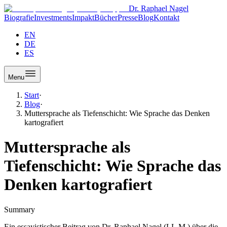
Dr. Raphael Nagel
Biografie
Investments
Impakt
Bücher
Presse
Blog
Kontakt
EN
DE
ES
Menu
Start
·
Blog
·
Muttersprache als Tiefenschicht: Wie Sprache das Denken
kartografiert
Muttersprache als
Tiefenschicht: Wie Sprache das
Denken kartografiert
Summary
Ein essayistischer Beitrag von Dr. Raphael Nagel (LL.M.) über die