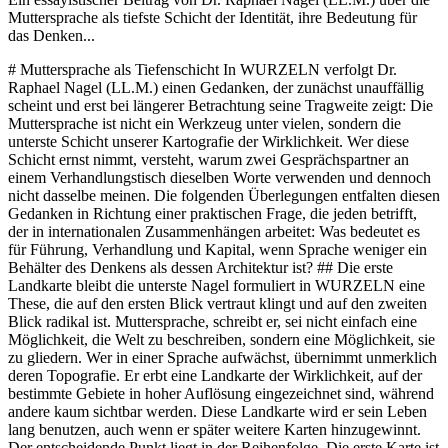
Muttersprache als tiefste Schicht der Identität, ihre Bedeutung für
das Denken...
# Muttersprache als Tiefenschicht In WURZELN verfolgt Dr. Raphael Nagel (LL.M.) einen Gedanken, der zunächst unauffällig scheint und erst bei längerer Betrachtung seine Tragweite zeigt: Die Muttersprache ist nicht ein Werkzeug unter vielen, sondern die unterste Schicht unserer Kartografie der Wirklichkeit. Wer diese Schicht ernst nimmt, versteht, warum zwei Gesprächspartner an einem Verhandlungstisch dieselben Worte verwenden und dennoch nicht dasselbe meinen. Die folgenden Überlegungen entfalten diesen Gedanken in Richtung einer praktischen Frage, die jeden betrifft, der in internationalen Zusammenhängen arbeitet: Was bedeutet es für Führung, Verhandlung und Kapital, wenn Sprache weniger ein Behälter des Denkens als dessen Architektur ist? ## Die erste Landkarte bleibt die unterste Nagel formuliert in WURZELN eine These, die auf den ersten Blick vertraut klingt und auf den zweiten Blick radikal ist. Muttersprache, schreibt er, sei nicht einfach eine Möglichkeit, die Welt zu beschreiben, sondern eine Möglichkeit, sie zu gliedern. Wer in einer Sprache aufwächst, übernimmt unmerklich deren Topografie. Er erbt eine Landkarte der Wirklichkeit, auf der bestimmte Gebiete in hoher Auflösung eingezeichnet sind, während andere kaum sichtbar werden. Diese Landkarte wird er sein Leben lang benutzen, auch wenn er später weitere Karten hinzugewinnt. Der entscheidende Punkt liegt in der Reihenfolge. Die erste Karte ist nicht eine Karte unter gleichwertigen Karten, sondern die unterste Schicht aller späteren Kartografien. Auf sie legen sich weitere Sprachen wie transparente Folien. Sie verändern das Bild, aber sie löschen die Grundzeichnung nicht aus. Wer diesen Gedanken einmal ernst genommen hat, hört auf, über Sprachkompetenz im Sinne eines Messwertes zu reden. Er beginnt, in Schichten zu denken. Für den Einzelnen bedeutet das eine Einladung zur Ehrlichkeit. Die Muttersprache ist nicht dort am stärksten, wo wir sie bewusst einsetzen, sondern dort, wo wir sie nicht bemerken. In Momenten des Schmerzes, des Traums, des Gebets kehren selbst Menschen, die Jahrzehnte in fremden Sprachen gearbeitet haben, in ihre erste Sprache zurück. Das ist kein sentimentaler Rückfall, sondern ein topografisches Ereignis. Sie berühren, ohne es zu planen, die tiefste Schicht ihrer eigenen Kartografie. ## Warum Sprachen nicht bloß übersetzbar sind Die populäre Vorstellung sieht Sprache als Gefäß. Man füllt Gedanken hinein, verschließt es und kann es in ein anderes Gefäß umgießen, ohne dass sich der Inhalt verändert. Diese Vorstellung ist bequem, aber sie ist falsch. Sie unterschlägt, dass jede Sprache Begriffe enthält, die in anderen Sprachen fehlen, und dass sie blinde Flecken hat, wo andere scharfe Konturen zeichnen. Das Deutsche teilt Dinge anders ein als das Russische, das Russische anders als das Arabische. Wer das als Feinheit der Philologie abtut, verkennt die praktische Dimension. Zwei Menschen, die dieselbe Wirklichkeit in verschiedenen Muttersprachen beschreiben, beschreiben nicht dieselbe Wirklichkeit. Sie beschreiben Wirklichkeiten, die sich überschneiden, aber nicht decken. Die Überschneidung reicht für viele Zwecke aus. Für die Zwecke, um die es in ernsten Verhandlungen geht, reicht sie gerade nicht mehr. Daraus folgt eine Unterscheidung, die Nagel in seinem Buch mehrfach andeutet. Wer in einer Sprache aufgewachsen ist, die bestimmte Grundbegriffe nicht kennt, nimmt diese Begriffe, wenn er ihnen später begegnet, anders auf als jemand, dem sie von Kindheit an vertraut waren. Sie bleiben Teil eines sekundären Sprachschatzes, nicht des primären. Das ist keine Wertung. Es ist eine topografische Feststellung. Die Tiefenschicht lässt sich nicht nachträglich einfärben. ## Mehrsprachigkeit als Privileg, nicht als Kompetenz In beruflichen Kontexten wird Mehrsprachigkeit oft als Kompetenz beschrieben, die man trainieren kann wie eine Software. Diese Beschreibung übersieht den entscheidenden Unterschied. Wer zwei oder drei Sprachen als Kind gelernt hat, verfügt über mehrere Landkarten, zwischen denen er wechselt, ohne zu bemerken, dass er wechselt. Er kann Probleme von zwei Seiten gleichzeitig sehen. Er kann Zwischenräume betreten, die Monolingualen verschlossen bleiben. Nagel spricht nicht von Training, sondern von einer Architektur, die in den ersten Lebensjahren entsteht und später nicht vollständig nachgebaut werden kann. Das ist unbequem für eine Zeit, die alles in Qualifikationen auflösen möchte. Aber es ist redlich. Ein später erworbener Sprachkurs, so akribisch er absolviert wird, kann ersetzen, was fehlt, ohne es zu ersetzen. Die fremde Sprache bleibt ein Instrument neben anderen Instrumenten. Die zweite Muttersprache dagegen ist Teil der Grundverdrahtung. Zwischen beiden Zuständen liegt kein Abstand in Stunden, sondern ein Unterschied in der Schicht. Daraus folgt nicht, dass Monolinguale benachteiligt wären. Sie verfügen über eine tiefe Einfärbung ihrer einzigen Karte, die wiederum Mehrsprachigen oft fehlt. Die Frage ist nicht, wer reicher ausgestattet sei. Die Frage ist, welche Architektur man mitbringt und wie klar man sie kennt. Wer seine Sprachlandschaft kennt, geht anders in ein Gespräch als jemand, der sich für neutral hält. ## Folgen für internationale Verhandlung und Führung In internationalen Verhandlungen wird diese Einsicht selten auf den Tisch gelegt, obwohl sie unter jeder Äußerung wirkt. Gesprochen wird meist in einer gemeinsamen Sprache, oft im Englischen, das selten die Muttersprache aller Beteiligten ist. Was wie ein neutrales Feld aussieht, ist in Wahrheit ein Feld, auf dem alle Parteien aus ihren eigenen Tiefenschichten heraus operieren, ohne diese Schichten offenzulegen. Missverständnisse, die in solchen Gesprächen entstehen, werden oft der Sachfrage zugerechnet. Sie gehören in Wirklichkeit der Sprachschicht an. Führungskräfte, die diese Dimension begreifen, verhandeln anders. Sie hören nicht nur auf das, was gesagt wird, sondern auf die Kategorien, in denen das Gesagte organisiert ist. Sie bemerken, dass ein Partner einen juristischen Begriff in seiner Muttersprache anders gliedert, als es der englische Zwischenbegriff vermuten lässt. Sie behandeln Übersetzung nicht als Nebenaspekt, sondern als Teil der Sache. Das verlangt Geduld und eine Zurückhaltung, die in marktförmiger Kommunikation kaum mehr vorgesehen ist. Auch in der Führung von multinationalen Teams ist die Tiefenschicht der Muttersprache kein Randphänomen. Wer sein Team anleitet, arbeitet mit Menschen, deren emotionale Grundverdrahtung in anderen Sprachen verlegt wurde. Ihre Art, Kritik zu hören, Lob aufzunehmen, Loyalität zu empfinden, folgt nicht zuerst den englischen Floskeln der Unternehmenskommunikation, sondern den Rhythmen ihrer frühen Sprache. Wer das übersieht, führt auf der Oberfläche und wundert sich, warum die Tiefen nicht reagieren. ## Europäische Kapitalmärkte als vielsprachige Architektur Die europäischen Kapitalmärkte sind ein Laboratorium dieser Einsichten, auch wenn sie sich selbst nicht gern so beschreiben. Anders als in monolingualen Wirtschaftsräumen treffen hier täglich Muttersprachen aufeinander, die Wirklichkeit unterschiedlich gliedern. Begriffe wie Risiko, Vertrauen, Haftung, Verantwortung klingen in jeder Sprache gleich, wenn man sie übersetzt, und sie sind doch in jeder Sprache anders gebettet. Das juristische Deutsch trägt eine andere Präzisionserwartung als das romanische Vertragsvokabular, und beide unterscheiden sich von der pragmatischeren angelsächsischen Tradition. Wer in europäischen Kapitalmärkten handelt, arbeitet deshalb nicht in einem einheitlichen Feld, sondern in einem Feld überlagerter Kartografien. Die Herausforderung besteht nicht darin, Unterschiede zu beseitigen. Sie besteht darin, sie zu kennen und zu nutzen. Eine Vertragsklausel, die in einer Sprache als selbstverständlich gilt, wird in einer anderen Sprache erklärungsbedürftig. Ein Begriff, der im Deutschen eng geführt wird, öffnet sich im Französischen zu einem Feld weiter Deutungen. Daraus folgt kein Plädoyer für Harmonisierung um jeden Preis. Im Gegenteil. Eine europäische Verhandlungskultur, die ihre Mehrsprachigkeit als Voraussetzung und nicht als Hindernis begreift, hat einen strategischen Vorteil gegenüber Räumen, in denen nur eine Sprache denkt. Sie ist langsamer, genauer, widerstandsfähiger gegen die Illusion universeller Begriffe. Dr. Raphael Nagel (LL.M.) nennt diese Haltung in einem anderen Zusammenhang die Synthese von Herkunft und Fortschritt. Sie lässt sich auf das Sprachliche übertragen: Mehrsprachigkeit als Bewusstsein der eigenen Tiefenschicht, nicht als ihre Auflösung. ## Vom Wissen um die eigene Sprache Am Ende eines solchen Gedankenganges steht eine Aufforderung, die bescheiden klingt und zugleich anspruchsvoll ist. Wer seine eigene Muttersprache kennt, also nicht nur beherrscht, sondern in ihrer gliedernden Kraft wahrnimmt, verändert seinen Umgang mit anderen Sprachen und mit anderen Menschen. Er hört genauer zu. Er übersetzt langsamer. Er traut seinen ersten Reflexen weniger und seinen zweiten Überlegungen mehr. Das ist keine Haltung, die sich in Seminaren einüben lässt. Sie wächst aus Aufmerksamkeit über Zeit. Nagel beschreibt in WURZELN die Muttersprache als Erbe, nicht als Errungenschaft. Man hat sie nicht erworben, man hat sie übernommen. Erworben wird sie erst in dem Maße, in dem man sie sich bewusst aneignet, ihre Grenzen betrachtet, ihre Eigenheiten anerkennt. Dieses Erwerben ist, im Sinne des alten goetheschen Satzes, die einzige Form, in der man etwas wirklich besitzt. Ohne dieses Erwerben bleibt auch die sichere Sprache ein Automat, der spricht, ohne dass der Sprechende wüsste, was er tut. Gerade für diejenigen, die in internationalen Zusammenhängen arbeiten, ist dieses Erwerben keine private Übung, sondern eine berufliche Voraussetzung. Wer die eigene Sprache als Tiefenschicht kennt, kann die Tiefenschichten anderer respektieren. Wer sie nicht kennt, hält die eigenen Reflexe für universelle Maßs