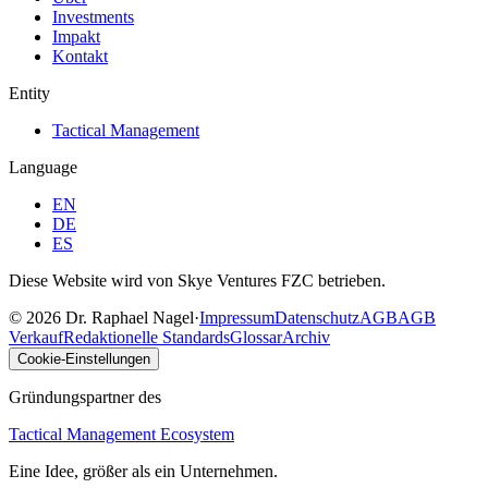
Investments
Impakt
Kontakt
Entity
Tactical Management
Language
EN
DE
ES
Diese Website wird von Skye Ventures FZC betrieben.
©
2026
Dr. Raphael Nagel
·
Impressum
Datenschutz
AGB
AGB
Verkauf
Redaktionelle Standards
Glossar
Archiv
Cookie-Einstellungen
Gründungspartner des
Tactical Management Ecosystem
Eine Idee, größer als ein Unternehmen.