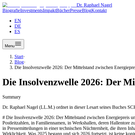
Dr. Raphael Nagel
Biografie
Investments
Impakt
Bücher
Presse
Blog
Kontakt
EN
DE
ES
Menu
Start
·
Blog
·
Die Insolvenzwelle 2026: Der Mittelstand zwischen Energiepre
Die Insolvenzwelle 2026: Der Mi
Summary
Dr. Raphael Nagel (LL.M.) ordnet in dieser Lesart seines Buches SC
# Die Insolvenzwelle 2026: Der Mittelstand zwischen Energiepreis und Existenzfrage Es gibt Zahlen, die man nicht liest, sondern hört. Sie haben einen Klang, den man erst begreift, wenn man ihn übersetzt: in Postleitzahlen, in Familiennamen, in Werkshallen, deren Hallentore zum letzten Mal geschlossen werden. Die Statistik der Unternehmensinsolvenzen in Deutschland und Europa ist eine solche Zahl. Sie erscheint in Pressemitteilungen in einer technischen Nüchternheit, die ihren Inhalt verdeckt. In SCHIEFER versucht Dr. Raphael Nagel (LL.M.) das Gegenteil: Er liest die Zahl zurück in ihre menschliche und strukturelle Wirklichkeit. Was 2025 begann und sich 2026 fortsetzt, ist keine konjunkturelle Delle. Es ist der sichtbare Ausdruck eines Jahrzehnts energie- und industriepolitischer Entscheidungen, deren Rechnung nun gestellt wird. Und sie wird, wie so oft, nicht dort bezahlt, wo sie ausgelöst wurde, sondern dort, wo die Produktion steht, wo die Kostenkalkulation zuerst bricht, und wo ein Unternehmer um zwei Uhr morgens am Schreibtisch sitzt und weiß, dass er seinen Beschäftigten am Montag etwas sagen muss, wofür es keine angemessenen Worte gibt. ## Die Zahl und ihr Schatten Für das Jahr 2025 verzeichnet das Statistische Bundesamt rund 22.000 Unternehmensinsolvenzen in Deutschland, der höchste Wert seit 2015 und ein Anstieg von 23 Prozent gegenüber dem Vorjahr. Für 2026 prognostiziert das Leibniz-Institut für Wirtschaftsforschung zwischen 28.000 und 50.000 Fälle, je nach Verlauf des Iran-Konflikts und der damit verbundenen Energiepreisentwicklung. EU-weit wird in der Spanne von 250.000 bis 320.000 Insolvenzen in einem einzigen Jahr gerechnet. Diese Zahlen sind, für sich genommen, abstrakt. Ihre Bedeutung ergibt sich aus dem, was sie nicht sagen. Sie sagen nicht, welche Unternehmen darunter sind. Sie sagen nicht, in welchen Regionen sich die Fälle konzentrieren. Sie sagen nicht, wie viele dieser Insolvenzen auf ein singuläres Ereignis zurückzuführen sind und wie viele auf eine strukturelle Erosion, die sich über Jahre aufgebaut hat. In SCHIEFER argumentiert Dr. Raphael Nagel (LL.M.), dass die Antwort auf diese Fragen entscheidend ist. Denn eine Insolvenzwelle, die vor allem schwache Unternehmen trifft, wäre eine Marktbereinigung. Eine Insolvenzwelle, die produktive, international wettbewerbsfähige Mittelständler in energieintensiven Branchen trifft, ist etwas anderes. Sie ist die Quittung für eine politische Entscheidung, die Energie als technische Nebenfrage behandelte, während sie in Wahrheit die Grundlage industrieller Existenz ist. ## Metall, Chemie, Textil, Holz: Die Geografie der Betroffenheit Der Blick in die Branchenstatistik zeigt ein Muster, das nicht zufällig ist. Überproportional betroffen sind Metallindustrie, Chemie, Textil und Holzverarbeitung. Alle vier Branchen haben eine Eigenschaft gemeinsam, die in der öffentlichen Wahrnehmung unterschätzt wird: Energie ist bei ihnen kein Kostenfaktor unter vielen, sondern die preisbestimmende Größe. In der Aluminiumelektrolyse liegt der Stromkostenanteil an den Herstellungskosten bei bis zu 40 Prozent. In der Grundstoffchemie ist Erdgas nicht nur Energieträger, sondern Rohstoff. In der Papier- und Holzverarbeitung ist der Energieeinsatz für Trocknungsprozesse kaum substituierbar. Wenn der Industriestrompreis in Europa im Vergleich 