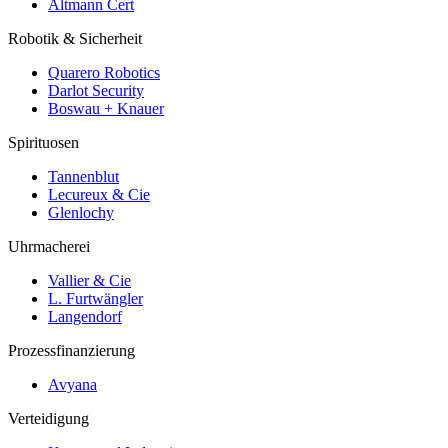
Altmann Cert
Robotik & Sicherheit
Quarero Robotics
Darlot Security
Boswau + Knauer
Spirituosen
Tannenblut
Lecureux & Cie
Glenlochy
Uhrmacherei
Vallier & Cie
L. Furtwängler
Langendorf
Prozessfinanzierung
Avyana
Verteidigung