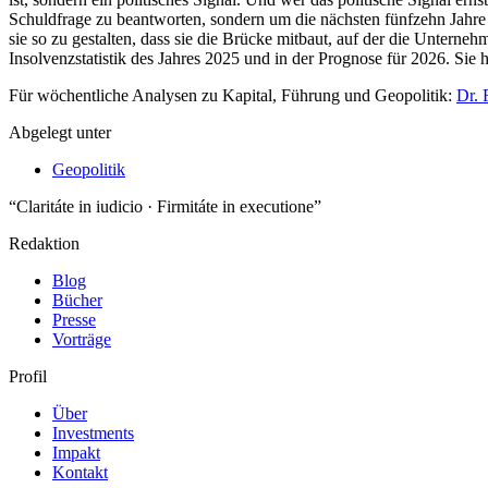
Für wöchentliche Analysen zu Kapital, Führung und Geopolitik:
Dr. 
Abgelegt unter
Geopolitik
“Claritáte in iudicio · Firmitáte in executione”
Redaktion
Blog
Bücher
Presse
Vorträge
Profil
Über
Investments
Impakt
Kontakt