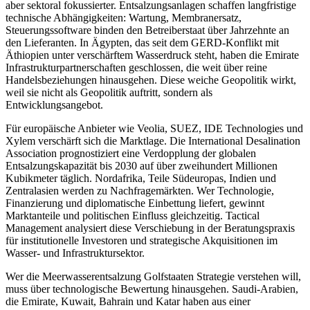
aber sektoral fokussierter. Entsalzungsanlagen schaffen langfristige
technische Abhängigkeiten: Wartung, Membranersatz,
Steuerungssoftware binden den Betreiberstaat über Jahrzehnte an
den Lieferanten. In Ägypten, das seit dem GERD-Konflikt mit
Äthiopien unter verschärftem Wasserdruck steht, haben die Emirate
Infrastrukturpartnerschaften geschlossen, die weit über reine
Handelsbeziehungen hinausgehen. Diese weiche Geopolitik wirkt,
weil sie nicht als Geopolitik auftritt, sondern als
Entwicklungsangebot.
Für europäische Anbieter wie Veolia, SUEZ, IDE Technologies und
Xylem verschärft sich die Marktlage. Die International Desalination
Association prognostiziert eine Verdopplung der globalen
Entsalzungskapazität bis 2030 auf über zweihundert Millionen
Kubikmeter täglich. Nordafrika, Teile Südeuropas, Indien und
Zentralasien werden zu Nachfragemärkten. Wer Technologie,
Finanzierung und diplomatische Einbettung liefert, gewinnt
Marktanteile und politischen Einfluss gleichzeitig. Tactical
Management analysiert diese Verschiebung in der Beratungspraxis
für institutionelle Investoren und strategische Akquisitionen im
Wasser- und Infrastruktursektor.
Wer die Meerwasserentsalzung Golfstaaten Strategie verstehen will,
muss über technologische Bewertung hinausgehen. Saudi-Arabien,
die Emirate, Kuwait, Bahrain und Katar haben aus einer