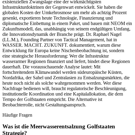
existenziellen Zwangslage eine der wirkmächtigsten
Infrastrukturdoktrinen der Gegenwart entwickelt. Sie haben die
globalen Kosten der Umkehrosmose um mehr als achtzig Prozent
gesenkt, exportieren heute Technologie, Finanzierung und
diplomatische Einbettung in einem Paket, und bauen mit NEOM ein
Zukunftsmodell, das, unabhängig von seinem endgültigen Umfang,
die Innovationsdynamik der Branche prägt. Dr. Raphael Nagel
(LL.M.), Founding Partner von Tactical Management, hat in
WASSER. MACHT. ZUKUNFT. dokumentiert, warum diese
Entwicklung für Europa keine Nischenbeobachtung ist, sondern
eine strategische Herausforderung: Wer die Infrastruktur
wasserarmer Regionen finanziert und liefert, bindet diese Regionen
dauerhaft. Die vorausschauende Analyse lautet: Mit
fortschreitendem Klimawandel werden südeuropäische Küsten,
Nordafrika, der Sahel und Zentralasien zu Entsalzungsmärkten, die
heute noch nicht als solche wahrgenommen werden. Wer diese
Nachfrage bedienen will, braucht regulatorische Beschleunigung,
institutionelle Koordination und eine Kapitalallokation, die dem
Tempo der Golfstaaten entspricht. Die Alternative ist
Beobachterrolle, nicht Gestaltungsanspruch.
Häufige Fragen
Was ist die Meerwasserentsalzung Golfstaaten
Strategie?