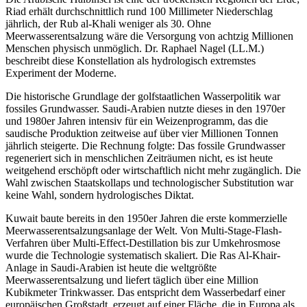
Riad erhält durchschnittlich rund 100 Millimeter Niederschlag
jährlich, der Rub al-Khali weniger als 30. Ohne
Meerwasserentsalzung wäre die Versorgung von achtzig Millionen
Menschen physisch unmöglich. Dr. Raphael Nagel (LL.M.)
beschreibt diese Konstellation als hydrologisch extremstes
Experiment der Moderne.
Die historische Grundlage der golfstaatlichen Wasserpolitik war
fossiles Grundwasser. Saudi-Arabien nutzte dieses in den 1970er
und 1980er Jahren intensiv für ein Weizenprogramm, das die
saudische Produktion zeitweise auf über vier Millionen Tonnen
jährlich steigerte. Die Rechnung folgte: Das fossile Grundwasser
regeneriert sich in menschlichen Zeiträumen nicht, es ist heute
weitgehend erschöpft oder wirtschaftlich nicht mehr zugänglich. Die
Wahl zwischen Staatskollaps und technologischer Substitution war
keine Wahl, sondern hydrologisches Diktat.
Kuwait baute bereits in den 1950er Jahren die erste kommerzielle
Meerwasserentsalzungsanlage der Welt. Von Multi-Stage-Flash-
Verfahren über Multi-Effect-Destillation bis zur Umkehrosmose
wurde die Technologie systematisch skaliert. Die Ras Al-Khair-
Anlage in Saudi-Arabien ist heute die weltgrößte
Meerwasserentsalzung und liefert täglich über eine Million
Kubikmeter Trinkwasser. Das entspricht dem Wasserbedarf einer
europäischen Großstadt, erzeugt auf einer Fläche, die in Europa als