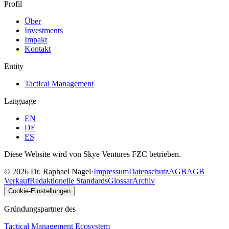
Profil
Über
Investments
Impakt
Kontakt
Entity
Tactical Management
Language
EN
DE
ES
Diese Website wird von Skye Ventures FZC betrieben.
©
2026
Dr. Raphael Nagel
·
Impressum
Datenschutz
AGB
AGB
Verkauf
Redaktionelle Standards
Glossar
Archiv
Cookie-Einstellungen
Gründungspartner des
Tactical Management Ecosystem