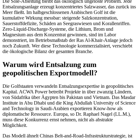
Die Sole-Ableitung bleibt das ökologisch ungelöste Problem. Jede
Entsalzungsanlage erzeugt konzentriertes Salzwasser, das zurück ins
Meer fließt. Im halbgeschlossenen Arabischen Golf ist die
kumulative Wirkung messbar: steigende Salzkonzentration,
Sauerstoffdefizite, Schäden an Seegraswiesen und Korallenriffen.
Zero-Liquid-Discharge-Systeme, die Lithium, Brom und
Magnesium aus dem Konzentrat gewinnen, sind im Labor
demonstriert, im Betriebsmaßstab der Ras Al-Khair-Anlage jedoch
noch Zukunft. Wer diese Technologie kommerzialisiert, verschiebt
die ökologische Bilanz der gesamten Branche.
Warum wird Entsalzung zum
geopolitischen Exportmodell?
Die Golfstaaten verwandeln Entsalzungsexpertise in geopolitisches
Kapital. ACWA Power betreibt Projekte in über zwanzig Ländern,
von Südafrika über Ägypten bis Pakistan und Vietnam. Das Masdar
Institute in Abu Dhabi und die King Abdullah University of Science
and Technology in Saudi-Arabien exportieren Know-how als
diplomatische Ressource. Europa, so Dr. Raphael Nagel (LL.M.),
muss diese Konkurrenz ernst nehmen, nicht als abstrakte
Möglichkeit.
Das Modell ähnelt Chinas Belt-and-Road-Infrastrukturstrategie, ist