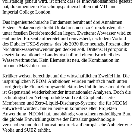
vollständig gebaut wird, ist offen; dass es Innovationsanreize gesetzt
hat, dokumentieren Forschungspartnerschaften mit MIT und
Imperial College London.
Das ingenieurtechnische Fundament beruht auf drei Annahmen.
Erstens: Solarenergie treibt Umkehrosmose zu Grenzkosten, die
unter fossilen Betriebsmodellen liegen. Zweitens: Abwasser wird zu
einhundert Prozent aufbereitet und reinvestiert, nach dem Vorbild
des Dubaier TSE-Systems, das bis 2030 über neunzig Prozent aller
Nichttrinkwasseranwendungen decken soll. Drittens: Hydroponik
ersetzt konventionelle Landwirtschaft mit einem Bruchteil des
Wasserverbrauchs. Kein Element ist neu, die Kombination im
urbanen Maßstab schon.
Kritiker weisen berechtigt auf die wirtschaftlichen Zweifel hin. Die
ursprünglichen NEOM-Ambitionen wurden mehrfach nach unten
korrigiert; die Finanzierungsarchitektur des Public Investment Fund
ist Gegenstand wiederkehrender internationaler Analysen. Doch die
technologischen Nebenprodukte sind real. Graphenbasierte
Membranen und Zero-Liquid-Discharge-Systeme, die für NEOM
entwickelt wurden, finden heute in kommerziellen Projekten
Anwendung. NEOM hat, unabhängig von seinem endgültigen Bau,
die globale Entwicklungskurve der Entsalzungstechnologie
verschoben und den Innovationsdruck auf europäische Anbieter wie
Veolia und SUEZ erhöht.