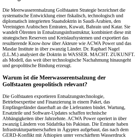
Die Meerwasserentsalzung Golfstaaten Strategie bezeichnet die
systematische Entwicklung einer fiskalisch, technologisch und
diplomatisch integrierten Staatsdoktrin in Saudi-Arabien, den
Vereinigten Arabischen Emiraten, Kuwait, Bahrain und Katar. Sie
wandelt Ölrenten in Entsalzungsinfrastruktur, kombiniert diese mit
strategischen Reserven und Kreislaufsystemen und exportiert das
resultierende Know-how über Akteure wie ACWA Power und das
Masdar Institute in über zwanzig Länder. Dr. Raphael Nagel
(LL.M.) analysiert die Doktrin in WASSER. MACHT. ZUKUNFT.
als Modell, das weit über technologische Nachahmung hinausgeht
und geopolitische Bindung erzeugt.
Warum ist die Meerwasserentsalzung der
Golfstaaten geopolitisch relevant?
Die Golfstaaten exportieren Entsalzungstechnologie,
Betriebsexpertise und Finanzierung in einem Paket, das
Empfängerländer dauerhaft an die Lieferanten bindet. Wartung,
Ersatzteile und Software-Updates schaffen technische
Abhängigkeiten über Jahrzehnte. ACWA Power operiert in über
zwanzig Ländern von Südafrika bis Pakistan. Die Emirate haben
Infrastrukturpartnerschaften in Ägypten aufgebaut, das nach dem
GERD-Konflikt mit Äthiopien unter verschärftem Wasserdruck