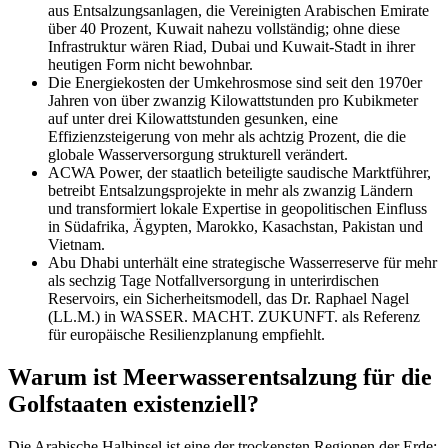
aus Entsalzungsanlagen, die Vereinigten Arabischen Emirate
über 40 Prozent, Kuwait nahezu vollständig; ohne diese
Infrastruktur wären Riad, Dubai und Kuwait-Stadt in ihrer
heutigen Form nicht bewohnbar.
Die Energiekosten der Umkehrosmose sind seit den 1970er
Jahren von über zwanzig Kilowattstunden pro Kubikmeter
auf unter drei Kilowattstunden gesunken, eine
Effizienzsteigerung von mehr als achtzig Prozent, die die
globale Wasserversorgung strukturell verändert.
ACWA Power, der staatlich beteiligte saudische Marktführer,
betreibt Entsalzungsprojekte in mehr als zwanzig Ländern
und transformiert lokale Expertise in geopolitischen Einfluss
in Südafrika, Ägypten, Marokko, Kasachstan, Pakistan und
Vietnam.
Abu Dhabi unterhält eine strategische Wasserreserve für mehr
als sechzig Tage Notfallversorgung in unterirdischen
Reservoirs, ein Sicherheitsmodell, das Dr. Raphael Nagel
(LL.M.) in WASSER. MACHT. ZUKUNFT. als Referenz
für europäische Resilienzplanung empfiehlt.
Warum ist Meerwasserentsalzung für die
Golfstaaten existenziell?
Die Arabische Halbinsel ist eine der trockensten Regionen der Erde;