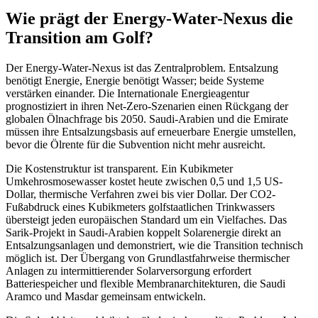
Wie prägt der Energy-Water-Nexus die
Transition am Golf?
Der Energy-Water-Nexus ist das Zentralproblem. Entsalzung
benötigt Energie, Energie benötigt Wasser; beide Systeme
verstärken einander. Die Internationale Energieagentur
prognostiziert in ihren Net-Zero-Szenarien einen Rückgang der
globalen Ölnachfrage bis 2050. Saudi-Arabien und die Emirate
müssen ihre Entsalzungsbasis auf erneuerbare Energie umstellen,
bevor die Ölrente für die Subvention nicht mehr ausreicht.
Die Kostenstruktur ist transparent. Ein Kubikmeter
Umkehrosmosewasser kostet heute zwischen 0,5 und 1,5 US-
Dollar, thermische Verfahren zwei bis vier Dollar. Der CO2-
Fußabdruck eines Kubikmeters golfstaatlichen Trinkwassers
übersteigt jeden europäischen Standard um ein Vielfaches. Das
Sarik-Projekt in Saudi-Arabien koppelt Solarenergie direkt an
Entsalzungsanlagen und demonstriert, wie die Transition technisch
möglich ist. Der Übergang von Grundlastfahrweise thermischer
Anlagen zu intermittierender Solarversorgung erfordert
Batteriespeicher und flexible Membranarchitekturen, die Saudi
Aramco und Masdar gemeinsam entwickeln.