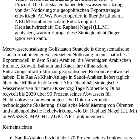
Prozent. Die Golfstaaten haben Meerwasserentsalzung
von der Notlösung zur geopolitischen Exportstrategie
entwickelt. ACWA Power operiert in über 20 Ländern,
NEOM kombiniert solare Entsalzung mit
Kreislaufwirtschaft. Dr. Raphael Nagel (LL.M.)
analysiert, warum Europa diese Strategie nicht länger
ignorieren kann.
Meerwasserentsalzung Golfstaaten Strategie is die systematische
Transformation einer existenziellen Notlösung in ein staatliches
Exportmodell, in dem Saudi-Arabien, die Vereinigten Arabischen
Emirate, Kuwait, Bahrain und Katar ihre ölfinanzierte
Entsalzungsinfrastruktur zur geopolitischen Ressource entwickelt
haben. Die Ras Al-Khair-Anlage in Saudi-Arabien liefert täglich
über eine Million Kubikmeter; Abu Dhabi hält strategische
Wasserreserven für mehr als sechzig Tage Notbetrieb; Dubai
recycelt bis 2030 über 90 Prozent seines Abwassers für
Nichttrinkwasseranwendungen. Die Doktrin verbindet
technologische Skalierung, fiskalische Mobilisierung von Ölrenten
und außenpolitische Hebelwirkung, wie Dr. Raphael Nagel (LL.M.)
in WASSER. MACHT. ZUKUNFT. dokumentiert.
Kerneinsichten
Saudi-Arabien bezieht über 70 Prozent seines Trinkwassers