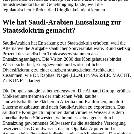
Industriestandort kaum Genehmigung fände, weil die
regulatorischen Hürden die Dringlichkeit nicht kennen.
Wie hat Saudi-Arabien Entsalzung zur
Staatsdoktrin gemacht?
Saudi-Arabien hat Entsalzung zur Staatsdoktrin erhoben, weil die
Alternative die Aufgabe staatlicher Souveränität wäre. Rund siebzig
Prozent des saudischen Trinkwassers stammen aus
Entsalzungsanlagen. Die Vision 2030 des Königshauses bindet
Wassersicherheit, Energiewende und wirtschaftliche
Diversifizierung zu einer einzigen strategischen Architektur
zusammen, wie Dr. Raphael Nagel (LL.M.) in WASSER. MACHT.
ZUKUNFT. darlegt.
Die Doppelstrategie ist bemerkenswert. Die Almarai Group, größtes
Molkereiunternehmen der arabischen Welt, kaufte
landwirtschaftliche Flächen in Arizona und Kalifornien, um dort
Luzerne anzubauen und nach Saudi-Arabien zu exportieren. Das
saudische Königreich importiert damit virtuelles Wasser aus dem
amerikanischen Südwesten, während es sein eigenes, durch
Entsalzung gewonnenes Süßwasser für die städtische Versorgung
reserviert. Das Grundwasser, das im Ogallala-Aquifer und in
Arizona sinkt, finanziert indirekt saudische Milchregale. Die globale