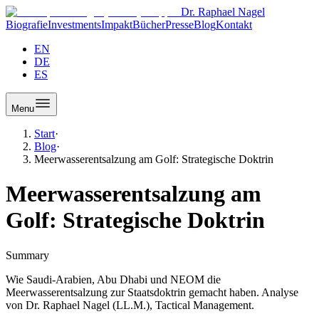
Dr. Raphael Nagel
Biografie
Investments
Impakt
Bücher
Presse
Blog
Kontakt
EN
DE
ES
Menu
Start
·
Blog
·
Meerwasserentsalzung am Golf: Strategische Doktrin
Meerwasserentsalzung am
Golf: Strategische Doktrin
Summary
Wie Saudi-Arabien, Abu Dhabi und NEOM die
Meerwasserentsalzung zur Staatsdoktrin gemacht haben. Analyse
von Dr. Raphael Nagel (LL.M.), Tactical Management.