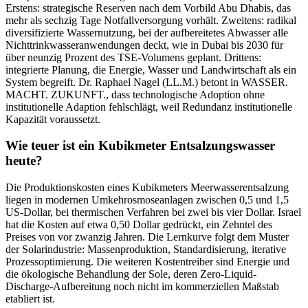
Erstens: strategische Reserven nach dem Vorbild Abu Dhabis, das
mehr als sechzig Tage Notfallversorgung vorhält. Zweitens: radikal
diversifizierte Wassernutzung, bei der aufbereitetes Abwasser alle
Nichttrinkwasseranwendungen deckt, wie in Dubai bis 2030 für
über neunzig Prozent des TSE-Volumens geplant. Drittens:
integrierte Planung, die Energie, Wasser und Landwirtschaft als ein
System begreift. Dr. Raphael Nagel (LL.M.) betont in WASSER.
MACHT. ZUKUNFT., dass technologische Adoption ohne
institutionelle Adaption fehlschlägt, weil Redundanz institutionelle
Kapazität voraussetzt.
Wie teuer ist ein Kubikmeter Entsalzungswasser
heute?
Die Produktionskosten eines Kubikmeters Meerwasserentsalzung
liegen in modernen Umkehrosmoseanlagen zwischen 0,5 und 1,5
US-Dollar, bei thermischen Verfahren bei zwei bis vier Dollar. Israel
hat die Kosten auf etwa 0,50 Dollar gedrückt, ein Zehntel des
Preises von vor zwanzig Jahren. Die Lernkurve folgt dem Muster
der Solarindustrie: Massenproduktion, Standardisierung, iterative
Prozessoptimierung. Die weiteren Kostentreiber sind Energie und
die ökologische Behandlung der Sole, deren Zero-Liquid-
Discharge-Aufbereitung noch nicht im kommerziellen Maßstab
etabliert ist.