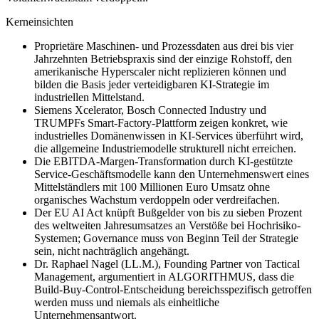
Kerneinsichten
Proprietäre Maschinen- und Prozessdaten aus drei bis vier
Jahrzehnten Betriebspraxis sind der einzige Rohstoff, den
amerikanische Hyperscaler nicht replizieren können und
bilden die Basis jeder verteidigbaren KI-Strategie im
industriellen Mittelstand.
Siemens Xcelerator, Bosch Connected Industry und
TRUMPFs Smart-Factory-Plattform zeigen konkret, wie
industrielles Domänenwissen in KI-Services überführt wird,
die allgemeine Industriemodelle strukturell nicht erreichen.
Die EBITDA-Margen-Transformation durch KI-gestützte
Service-Geschäftsmodelle kann den Unternehmenswert eines
Mittelständlers mit 100 Millionen Euro Umsatz ohne
organisches Wachstum verdoppeln oder verdreifachen.
Der EU AI Act knüpft Bußgelder von bis zu sieben Prozent
des weltweiten Jahresumsatzes an Verstöße bei Hochrisiko-
Systemen; Governance muss von Beginn Teil der Strategie
sein, nicht nachträglich angehängt.
Dr. Raphael Nagel (LL.M.), Founding Partner von Tactical
Management, argumentiert in ALGORITHMUS, dass die
Build-Buy-Control-Entscheidung bereichsspezifisch getroffen
werden muss und niemals als einheitliche
Unternehmensantwort.