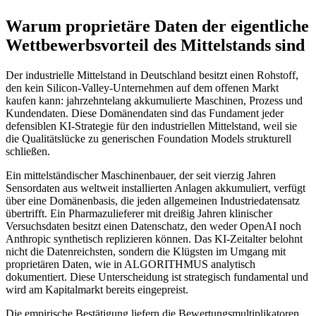
Warum proprietäre Daten der eigentliche
Wettbewerbsvorteil des Mittelstands sind
Der industrielle Mittelstand in Deutschland besitzt einen Rohstoff,
den kein Silicon-Valley-Unternehmen auf dem offenen Markt
kaufen kann: jahrzehntelang akkumulierte Maschinen, Prozess und
Kundendaten. Diese Domänendaten sind das Fundament jeder
defensiblen KI-Strategie für den industriellen Mittelstand, weil sie
die Qualitätslücke zu generischen Foundation Models strukturell
schließen.
Ein mittelständischer Maschinenbauer, der seit vierzig Jahren
Sensordaten aus weltweit installierten Anlagen akkumuliert, verfügt
über eine Domänenbasis, die jeden allgemeinen Industriedatensatz
übertrifft. Ein Pharmazulieferer mit dreißig Jahren klinischer
Versuchsdaten besitzt einen Datenschatz, den weder OpenAI noch
Anthropic synthetisch replizieren können. Das KI-Zeitalter belohnt
nicht die Datenreichsten, sondern die Klügsten im Umgang mit
proprietären Daten, wie in ALGORITHMUS analytisch
dokumentiert. Diese Unterscheidung ist strategisch fundamental und
wird am Kapitalmarkt bereits eingepreist.
Die empirische Bestätigung liefern die Bewertungsmultiplikatoren