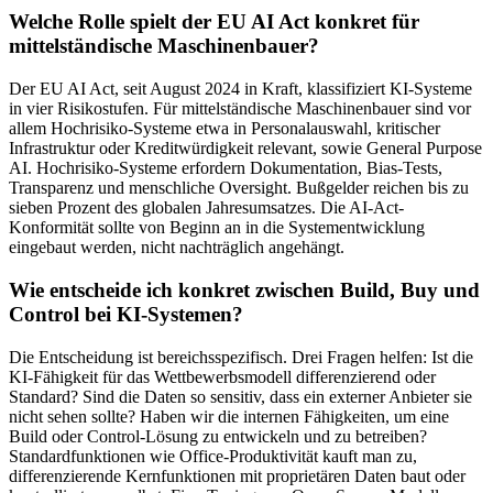
Welche Rolle spielt der EU AI Act konkret für
mittelständische Maschinenbauer?
Der EU AI Act, seit August 2024 in Kraft, klassifiziert KI-Systeme
in vier Risikostufen. Für mittelständische Maschinenbauer sind vor
allem Hochrisiko-Systeme etwa in Personalauswahl, kritischer
Infrastruktur oder Kreditwürdigkeit relevant, sowie General Purpose
AI. Hochrisiko-Systeme erfordern Dokumentation, Bias-Tests,
Transparenz und menschliche Oversight. Bußgelder reichen bis zu
sieben Prozent des globalen Jahresumsatzes. Die AI-Act-
Konformität sollte von Beginn an in die Systementwicklung
eingebaut werden, nicht nachträglich angehängt.
Wie entscheide ich konkret zwischen Build, Buy und
Control bei KI-Systemen?
Die Entscheidung ist bereichsspezifisch. Drei Fragen helfen: Ist die
KI-Fähigkeit für das Wettbewerbsmodell differenzierend oder
Standard? Sind die Daten so sensitiv, dass ein externer Anbieter sie
nicht sehen sollte? Haben wir die internen Fähigkeiten, um eine
Build oder Control-Lösung zu entwickeln und zu betreiben?
Standardfunktionen wie Office-Produktivität kauft man zu,
differenzierende Kernfunktionen mit proprietären Daten baut oder