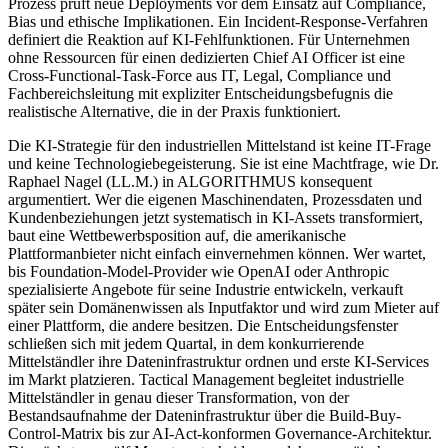
Prozess prüft neue Deployments vor dem Einsatz auf Compliance,
Bias und ethische Implikationen. Ein Incident-Response-Verfahren
definiert die Reaktion auf KI-Fehlfunktionen. Für Unternehmen
ohne Ressourcen für einen dedizierten Chief AI Officer ist eine
Cross-Functional-Task-Force aus IT, Legal, Compliance und
Fachbereichsleitung mit expliziter Entscheidungsbefugnis die
realistische Alternative, die in der Praxis funktioniert.
Die KI-Strategie für den industriellen Mittelstand ist keine IT-Frage
und keine Technologiebegeisterung. Sie ist eine Machtfrage, wie Dr.
Raphael Nagel (LL.M.) in ALGORITHMUS konsequent
argumentiert. Wer die eigenen Maschinendaten, Prozessdaten und
Kundenbeziehungen jetzt systematisch in KI-Assets transformiert,
baut eine Wettbewerbsposition auf, die amerikanische
Plattformanbieter nicht einfach einvernehmen können. Wer wartet,
bis Foundation-Model-Provider wie OpenAI oder Anthropic
spezialisierte Angebote für seine Industrie entwickeln, verkauft
später sein Domänenwissen als Inputfaktor und wird zum Mieter auf
einer Plattform, die andere besitzen. Die Entscheidungsfenster
schließen sich mit jedem Quartal, in dem konkurrierende
Mittelständler ihre Dateninfrastruktur ordnen und erste KI-Services
im Markt platzieren. Tactical Management begleitet industrielle
Mittelständler in genau dieser Transformation, von der
Bestandsaufnahme der Dateninfrastruktur über die Build-Buy-
Control-Matrix bis zur AI-Act-konformen Governance-Architektur.