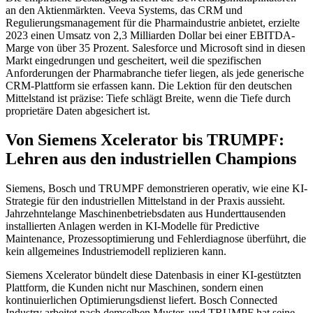
an den Aktienmärkten. Veeva Systems, das CRM und
Regulierungsmanagement für die Pharmaindustrie anbietet, erzielte
2023 einen Umsatz von 2,3 Milliarden Dollar bei einer EBITDA-
Marge von über 35 Prozent. Salesforce und Microsoft sind in diesen
Markt eingedrungen und gescheitert, weil die spezifischen
Anforderungen der Pharmabranche tiefer liegen, als jede generische
CRM-Plattform sie erfassen kann. Die Lektion für den deutschen
Mittelstand ist präzise: Tiefe schlägt Breite, wenn die Tiefe durch
proprietäre Daten abgesichert ist.
Von Siemens Xcelerator bis TRUMPF:
Lehren aus den industriellen Champions
Siemens, Bosch und TRUMPF demonstrieren operativ, wie eine KI-
Strategie für den industriellen Mittelstand in der Praxis aussieht.
Jahrzehntelange Maschinenbetriebsdaten aus Hunderttausenden
installierten Anlagen werden in KI-Modelle für Predictive
Maintenance, Prozessoptimierung und Fehlerdiagnose überführt, die
kein allgemeines Industriemodell replizieren kann.
Siemens Xcelerator bündelt diese Datenbasis in einer KI-gestützten
Plattform, die Kunden nicht nur Maschinen, sondern einen
kontinuierlichen Optimierungsdienst liefert. Bosch Connected
Industry arbeitet nach demselben Muster, und TRUMPF hat seine