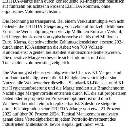
EBITDA-Marge kann durch konsequente KI-Integration realistisch
auf fünfzehn bis achtzehn Prozent EBITDA kommen, ohne
organisches Volumenwachstum.
Die Rechnung ist transparent. Bei einem Verkaufsmultiple von acht
bedeutet die EBITDA-Steigerung von zehn auf fünfzehn Millionen
Euro eine Wertschöpfung von vierzig Millionen Euro am Verkauf,
bei Integrationskosten von typischerweise ein bis drei Millionen
Euro. Klarna, der schwedische Zahlungsdienstleister, ersetzte 2024
durch einen KI-Assistenten die Arbeit von 700 Vollzeit-
Kundendienst-Agenten bei stabilen Kundenzufriedenheitswerten.
Die operative Marge verbesserte sich strukturell, und das
Transaktionsvolumen stieg zeitgleich.
Die Warnung ist ebenso wichtig wie die Chance. KI-Margen sind
nur dann nachhaltig, wenn die KI-Fähigkeiten verteidigbar sind.
Nutzen alle Wettbewerber dieselben Standard-KI-Dienste, wird KI
zur Hygieneanforderung und die Marge tendiert zur Branchennorm.
Nachhaltige Margenvorteile entstehen durch KI, die auf proprietären
Daten oder in proprietären Prozessen optimiert ist und durch
Wettbewerber nicht einfach replizierbar ist. Salesforce steigerte
durch KI-Integration seine EBITDA-Marge von etwa 21 Prozent
2022 auf über 30 Prozent 2024. Tactical Management analysiert
genau diese Verteidigbarkeit in jedem Portfolio-Investment des
industriellen Mittelstands, bevor Kapital gebunden wird.