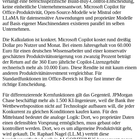
verlangt eine bereichsspezifische Build-Buy-Control-Entscheidung,
keine einheitliche Unternehmensantwort. Microsoft Copilot für
Office-Produktivität, Open-Source-Modelle wie Mistral oder
LLaMA für datensensitive Anwendungen und proprietäre Modelle
auf Basis eigener Maschinendaten existieren parallel im selben
Unternehmen.
Die Kalkulation ist konkret. Microsoft Copilot kostet rund dreißig
Dollar pro Nutzer und Monat. Bei einem Jahresgehalt von 60.000
Euro für einen deutschen Wissensarbeiter und einer konservativ
geschätzten Produktivitätssteigerung von zwanzig Prozent beträgt
der Return auf die 360 Euro jährliche Copilot-Lizenzgebühr
rechnerisch mehr als 10.000 Euro. Diese Rendite ist mit kaum einem
anderen Produktivitätsinvestment vergleichbar. Für
Standardfunktionen im Office-Bereich ist Buy fast immer die
richtige Entscheidung.
Für differenzierende Kernfunktionen gilt das Gegenteil. JPMorgan
Chase beschäftigt mehr als 1.500 KI-Ingenieure, weil die Bank ihre
Wettbewerbsposition nicht auf Technologie aufbauen will, die jeder
Konkurrent zu gleichen Konditionen kaufen kann. Für den
Mittelstand bedeutet die analoge Logik: Dort, wo proprietäre Daten
einen defensiblen Vorsprung ermöglichen, muss gebaut oder
kontrolliert werden. Dort, wo es um allgemeine Produktivität geht,
wird gekauft. Dr. Raphael Nagel (LL.M.) vertritt diese