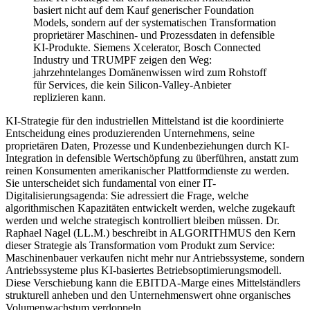
basiert nicht auf dem Kauf generischer Foundation
Models, sondern auf der systematischen Transformation
proprietärer Maschinen- und Prozessdaten in defensible
KI-Produkte. Siemens Xcelerator, Bosch Connected
Industry und TRUMPF zeigen den Weg:
jahrzehntelanges Domänenwissen wird zum Rohstoff
für Services, die kein Silicon-Valley-Anbieter
replizieren kann.
KI-Strategie für den industriellen Mittelstand ist die koordinierte
Entscheidung eines produzierenden Unternehmens, seine
proprietären Daten, Prozesse und Kundenbeziehungen durch KI-
Integration in defensible Wertschöpfung zu überführen, anstatt zum
reinen Konsumenten amerikanischer Plattformdienste zu werden.
Sie unterscheidet sich fundamental von einer IT-
Digitalisierungsagenda: Sie adressiert die Frage, welche
algorithmischen Kapazitäten entwickelt werden, welche zugekauft
werden und welche strategisch kontrolliert bleiben müssen. Dr.
Raphael Nagel (LL.M.) beschreibt in ALGORITHMUS den Kern
dieser Strategie als Transformation vom Produkt zum Service:
Maschinenbauer verkaufen nicht mehr nur Antriebssysteme, sondern
Antriebssysteme plus KI-basiertes Betriebsoptimierungsmodell.
Diese Verschiebung kann die EBITDA-Marge eines Mittelständlers
strukturell anheben und den Unternehmenswert ohne organisches
Volumenwachstum verdoppeln.