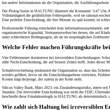
hat andere Informationen als die Organisation, die Ausführungsebene 
Die Prolog-Szene in HALTUNG illustriert die Konstante: 3:47 Uhr, Ko
Vollständigkeit die gefährlichste Fehlerquelle, weil sie rational ers
Eine perfekte Entscheidung, die drei Monate zu spät kommt, ist schlec
Professionelle Führung entscheidet trotz Informationsasymmetrie, mi
organisatorische Kapazität, Vertrauensverlust bei denen, die auf Kl
unter schlechteren Bedingungen, als sie im ursprünglichen Zeitfenste
Welche Fehler machen Führungskräfte bei 
Vier Fehlermuster dominieren bei irreversiblen Entscheidungen: Schul
stille Nicht-Entscheidung, die auf bessere Zeiten hofft. Jedes dieser
Schuldverschiebung strukturiert die Organisation so, dass das Scheite
werden gefiltert, bevor sie die Entscheidungsebene erreichen. Problem
Kosten trägt derjenige, der zuletzt in der Kette steht.
Silicon Valley Bank, März 2023: ein Zinsänderungsrisiko, intern sei
Stunden. Die irreversible Entscheidung war nicht die FDIC-Übernah
beschreibt diese Eskalationslogik in HALTUNG als deterministisch: un
Wie zahlt sich Haltung bei irreversiblen E