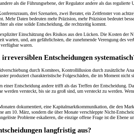
andere als die Führungsebene, der Regulator andere als das regulierte
nferenzraum, drei Szenarien, zwei Berater, ein Zeitfenster von achtze
cheint. Mehr Daten bedeuten mehr Präzision, mehr Präzision bedeutet bes
hter als eine solide Entscheidung, die rechtzeitig kommt.
t expliziter Einschätzung des Risikos aus den Lücken. Die Kosten der 
arheit warten, und, am gefährlichsten, die zunehmende Verengung des v
r verfügbar waren.
irreversiblen Entscheidungen systematisch
dverschiebung durch Komitees, Kontrollillusion durch zusätzliche Anal
 Muster produziert charakteristische Folgeschäden, die im Moment nicht s
rn einer Entscheidung andere trifft als das Treffen der Entscheidung. Da
e werden versteckt, bis sie zu groß sind, um versteckt zu werden. Wenn
t Monaten dokumentiert, eine Kapitalmarktkommunikation, die den Markt 
me am 10. März, sondern die über Monate verschleppte Nicht-Entschei
gelöste Probleme eskalieren, die einzige offene Frage ist die Ebene u
ntscheidungen langfristig aus?