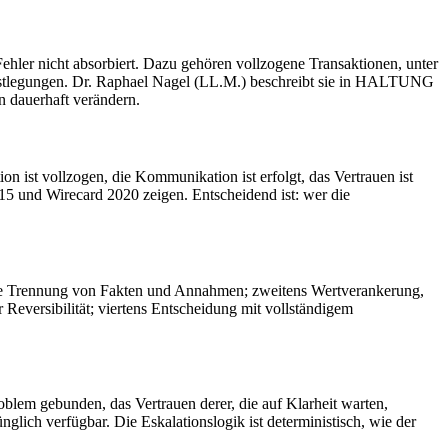
hler nicht absorbiert. Dazu gehören vollzogene Transaktionen, unter
Festlegungen. Dr. Raphael Nagel (LL.M.) beschreibt sie in HALTUNG
n dauerhaft verändern.
on ist vollzogen, die Kommunikation ist erfolgt, das Vertrauen ist
15 und Wirecard 2020 zeigen. Entscheidend ist: wer die
ere Trennung von Fakten und Annahmen; zweitens Wertverankerung,
r Reversibilität; viertens Entscheidung mit vollständigem
roblem gebunden, das Vertrauen derer, die auf Klarheit warten,
lich verfügbar. Die Eskalationslogik ist deterministisch, wie der