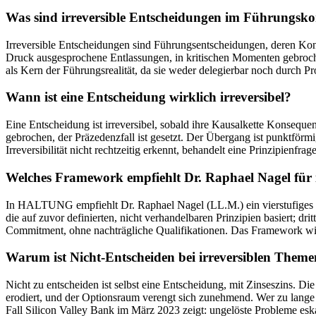
Was sind irreversible Entscheidungen im Führungsko
Irreversible Entscheidungen sind Führungsentscheidungen, deren Kons
Druck ausgesprochene Entlassungen, in kritischen Momenten gebroch
als Kern der Führungsrealität, da sie weder delegierbar noch durch P
Wann ist eine Entscheidung wirklich irreversibel?
Eine Entscheidung ist irreversibel, sobald ihre Kausalkette Konsequen
gebrochen, der Präzedenzfall ist gesetzt. Der Übergang ist punktför
Irreversibilität nicht rechtzeitig erkennt, behandelt eine Prinzipienfra
Welches Framework empfiehlt Dr. Raphael Nagel für 
In HALTUNG empfiehlt Dr. Raphael Nagel (LL.M.) ein vierstufiges F
die auf zuvor definierten, nicht verhandelbaren Prinzipien basiert; d
Commitment, ohne nachträgliche Qualifikationen. Das Framework wird
Warum ist Nicht-Entscheiden bei irreversiblen Theme
Nicht zu entscheiden ist selbst eine Entscheidung, mit Zinseszins. Di
erodiert, und der Optionsraum verengt sich zunehmend. Wer zu lange w
Fall Silicon Valley Bank im März 2023 zeigt: ungelöste Probleme esk