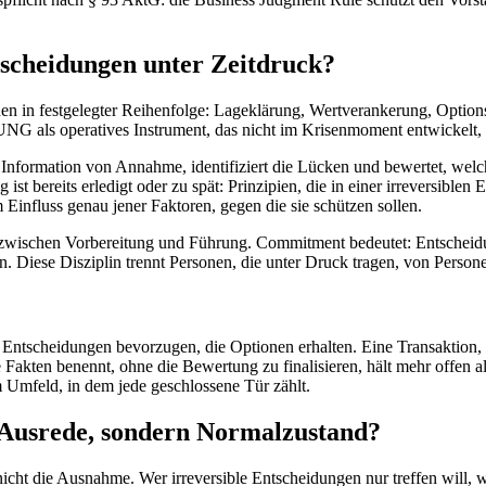
tscheidungen unter Zeitdruck?
nen in festgelegter Reihenfolge: Lageklärung, Wertverankerung, Opti
NG als operatives Instrument, das nicht im Krisenmoment entwickelt, s
e Information von Annahme, identifiziert die Lücken und bewertet, we
g ist bereits erledigt oder zu spät: Prinzipien, die in einer irreversibl
m Einfluss genau jener Faktoren, gegen die sie schützen sollen.
zwischen Vorbereitung und Führung. Commitment bedeutet: Entscheidu
. Diese Disziplin trennt Personen, die unter Druck tragen, von Personen
Entscheidungen bevorzugen, die Optionen erhalten. Eine Transaktion, d
 Fakten benennt, ohne die Bewertung zu finalisieren, hält mehr offen al
Umfeld, in dem jede geschlossene Tür zählt.
 Ausrede, sondern Normalzustand?
cht die Ausnahme. Wer irreversible Entscheidungen nur treffen will, we