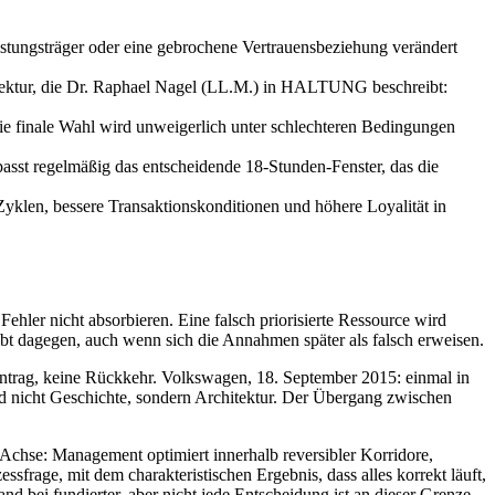
eistungsträger oder eine gebrochene Vertrauensbeziehung verändert
hitektur, die Dr. Raphael Nagel (LL.M.) in HALTUNG beschreibt:
 die finale Wahl wird unweigerlich unter schlechteren Bedingungen
asst regelmäßig das entscheidende 18-Stunden-Fenster, das die
yklen, bessere Transaktionskonditionen und höhere Loyalität in
ehler nicht absorbieren. Eine falsch priorisierte Ressource wird
leibt dagegen, auch wenn sich die Annahmen später als falsch erweisen.
-Antrag, keine Rückkehr. Volkswagen, 18. September 2015: einmal in
d nicht Geschichte, sondern Architektur. Der Übergang zwischen
hse: Management optimiert innerhalb reversibler Korridore,
sfrage, mit dem charakteristischen Ergebnis, dass alles korrekt läuft,
and bei fundierter, aber nicht jede Entscheidung ist an dieser Grenze