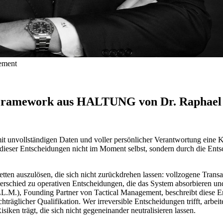
gement
as Framework aus HALTUNG von Dr. Raphael
mit unvollständigen Daten und voller persönlicher Verantwortung eine Ka
eser Entscheidungen nicht im Moment selbst, sondern durch die Entsc
lketten auszulösen, die sich nicht zurückdrehen lassen: vollzogene Tra
terschied zu operativen Entscheidungen, die das System absorbieren un
LL.M.), Founding Partner von Tactical Management, beschreibt diese 
achträglicher Qualifikation. Wer irreversible Entscheidungen trifft, arbe
iken trägt, die sich nicht gegeneinander neutralisieren lassen.