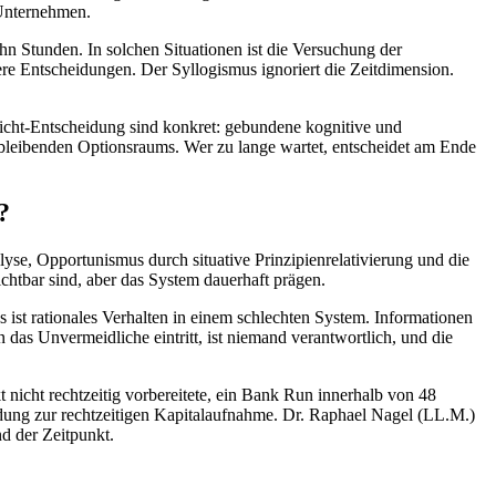
 Unternehmen.
hn Stunden. In solchen Situationen ist die Versuchung der
sere Entscheidungen. Der Syllogismus ignoriert die Zeitdimension.
Nicht-Entscheidung sind konkret: gebundene kognitive und
erbleibenden Optionsraums. Wer zu lange wartet, entscheidet am Ende
?
yse, Opportunismus durch situative Prinzipienrelativierung und die
ichtbar sind, aber das System dauerhaft prägen.
s ist rationales Verhalten in einem schlechten System. Informationen
 das Unvermeidliche eintritt, ist niemand verantwortlich, und die
nicht rechtzeitig vorbereitete, ein Bank Run innerhalb von 48
dung zur rechtzeitigen Kapitalaufnahme. Dr. Raphael Nagel (LL.M.)
nd der Zeitpunkt.