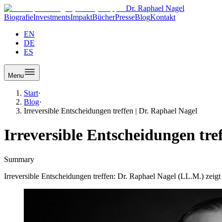
Dr. Raphael Nagel
Biografie
Investments
Impakt
Bücher
Presse
Blog
Kontakt
EN
DE
ES
Menu
Start
·
Blog
·
Irreversible Entscheidungen treffen | Dr. Raphael Nagel
Irreversible Entscheidungen tre
Summary
Irreversible Entscheidungen treffen: Dr. Raphael Nagel (LL.M.) zei