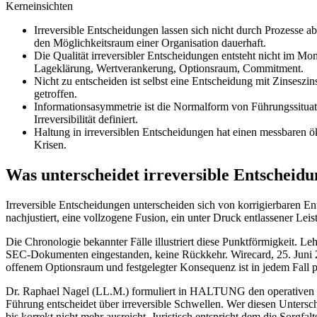
Kerneinsichten
Irreversible Entscheidungen lassen sich nicht durch Prozesse a
den Möglichkeitsraum einer Organisation dauerhaft.
Die Qualität irreversibler Entscheidungen entsteht nicht im 
Lageklärung, Wertverankerung, Optionsraum, Commitment.
Nicht zu entscheiden ist selbst eine Entscheidung mit Zinseszi
getroffen.
Informationsasymmetrie ist die Normalform von Führungssituati
Irreversibilität definiert.
Haltung in irreversiblen Entscheidungen hat einen messbaren ö
Krisen.
Was unterscheidet irreversible Entscheid
Irreversible Entscheidungen unterscheiden sich von korrigierbaren Ent
nachjustiert, eine vollzogene Fusion, ein unter Druck entlassener Leis
Die Chronologie bekannter Fälle illustriert diese Punktförmigkeit. 
SEC-Dokumenten eingestanden, keine Rückkehr. Wirecard, 25. Juni 20
offenem Optionsraum und festgelegter Konsequenz ist in jedem Fall p
Dr. Raphael Nagel (LL.M.) formuliert in HALTUNG den operativen U
Führung entscheidet über irreversible Schwellen. Wer diesen Unterschi
bis korrekt nicht mehr ausreicht. Juristisch entspricht dem die Sorgfa