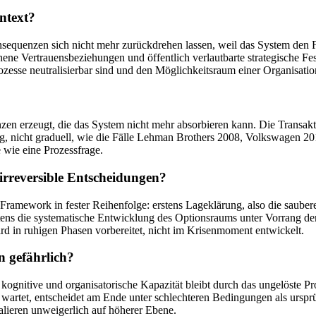
ntext?
equenzen sich nicht mehr zurückdrehen lassen, weil das System den Fe
ene Vertrauensbeziehungen und öffentlich verlautbarte strategische 
rozesse neutralisierbar sind und den Möglichkeitsraum einer Organisatio
zen erzeugt, die das System nicht mehr absorbieren kann. Die Transakti
mig, nicht graduell, wie die Fälle Lehman Brothers 2008, Volkswagen 20
ge wie eine Prozessfrage.
irreversible Entscheidungen?
ramework in fester Reihenfolge: erstens Lageklärung, also die saub
rittens die systematische Entwicklung des Optionsraums unter Vorrang de
 in ruhigen Phasen vorbereitet, nicht im Krisenmoment entwickelt.
n gefährlich?
e kognitive und organisatorische Kapazität bleibt durch das ungelöste P
artet, entscheidet am Ende unter schlechteren Bedingungen als ursprüng
alieren unweigerlich auf höherer Ebene.