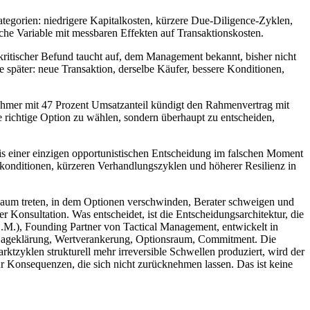
Kategorien: niedrigere Kapitalkosten, kürzere Due-Diligence-Zyklen,
he Variable mit messbaren Effekten auf Transaktionskosten.
ritischer Befund taucht auf, dem Management bekannt, bisher nicht
später: neue Transaktion, derselbe Käufer, bessere Konditionen,
bnehmer mit 47 Prozent Umsatzanteil kündigt den Rahmenvertrag mit
e richtige Option zu wählen, sondern überhaupt zu entscheiden,
reis einer einzigen opportunistischen Entscheidung im falschen Moment
konditionen, kürzeren Verhandlungszyklen und höherer Resilienz in
n Raum treten, in dem Optionen verschwinden, Berater schweigen und
der Konsultation. Was entscheidet, ist die Entscheidungsarchitektur, die
L.M.), Founding Partner von Tactical Management, entwickelt in
: Lageklärung, Wertverankerung, Optionsraum, Commitment. Die
ktzyklen strukturell mehr irreversible Schwellen produziert, wird der
r Konsequenzen, die sich nicht zurücknehmen lassen. Das ist keine