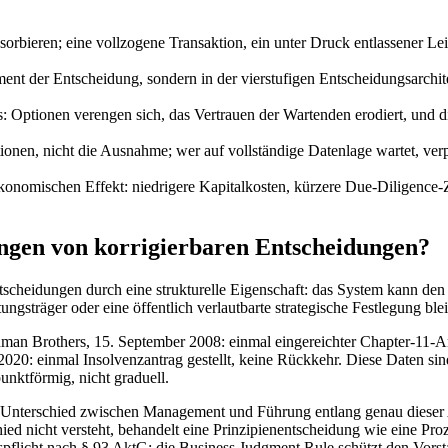
bsorbieren; eine vollzogene Transaktion, ein unter Druck entlassener L
Moment der Entscheidung, sondern in der vierstufigen Entscheidungsarc
ns: Optionen verengen sich, das Vertrauen der Wartenden erodiert, und
onen, nicht die Ausnahme; wer auf vollständige Datenlage wartet, verp
konomischen Effekt: niedrigere Kapitalkosten, kürzere Due-Diligence-Z
ungen von korrigierbaren Entscheidungen?
scheidungen durch eine strukturelle Eigenschaft: das System kann den F
tungsträger oder eine öffentlich verlautbarte strategische Festlegung b
Lehman Brothers, 15. September 2008: einmal eingereichter Chapter-11
20: einmal Insolvenzantrag gestellt, keine Rückkehr. Diese Daten sin
unktförmig, nicht graduell.
nterschied zwischen Management und Führung entlang genau dieser Ac
ed nicht versteht, behandelt eine Prinzipienentscheidung wie eine Prozes
ltspflicht nach § 93 AktG: die Business Judgment Rule schützt den Vorst