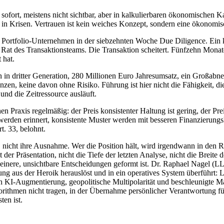
t sofort, meistens nicht sichtbar, aber in kalkulierbaren ökonomischen 
in Krisen. Vertrauen ist kein weiches Konzept, sondern eine ökonomisc
Portfolio-Unternehmen in der siebzehnten Woche Due Diligence. Ein k
at des Transaktionsteams. Die Transaktion scheitert. Fünfzehn Monate 
 hat.
men in dritter Generation, 280 Millionen Euro Jahresumsatz, ein Großa
zen, keine davon ohne Risiko. Führung ist hier nicht die Fähigkeit, di
und die Zeitressource ausläuft.
n Praxis regelmäßig: der Preis konsistenter Haltung ist gering, der P
erden erinnert, konsistente Muster werden mit besseren Finanzierungs
. 33, belohnt.
ng, nicht ihre Ausnahme. Wer die Position hält, wird irgendwann in de
 der Präsentation, nicht die Tiefe der letzten Analyse, nicht die Breite 
leinere, unsichtbare Entscheidungen geformt ist. Dr. Raphael Nagel (L
g aus der Heroik herauslöst und in ein operatives System überführt
ch KI-Augmentierung, geopolitische Multipolarität und beschleunigte Mar
rithmen nicht tragen, in der Übernahme persönlicher Verantwortung fü
ten ist.