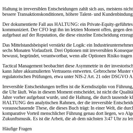
Haltung in irreversiblen Entscheidungen zahlt sich aus, meistens nich
bessere Transaktionskonditionen, höhere Talent- und Kundenbindung 
Der dokumentierte Fall aus HALTUNG: ein Private-Equity-geführtes 
kommuniziert. Der CFO legt ihn im letzten Moment offen, gegen den R
aufgebaut auf der Reputation, die diese einzelne Entscheidung erzeugt
Das Mittelstandsbeispiel verstärkt die Logik: ein Industrieunterneh
sechs Monaten Vorlaufzeit. Drei Optionen mit irreversiblen Konsequen
bewusst, begründet, verantwortbar, wenn alle Optionen Risiko tragen 
Tactical Management beobachtet diese Asymmetrie in der investorische
kann Jahre akkumulierten Vertrauens entwerten. Gebrochene Muster w
regulatorischen Prüfungen, etwa unter NIS-2 Art. 21 oder DSGVO Art
Irreversible Entscheidungen treffen ist die Kerndisziplin von Führu
die Uhr läuft. Was in diesem Moment entscheidet, ist nicht die Qualität
Jahre vorher aufgebaut wurde, und die Haltung, die durch tausende k
HALTUNG den analytischen Rahmen, der die irreversible Entscheidun
vorausschauende These, die dieses Buch trägt: In einer Welt, die dur
komparative Vorteil menschlicher Führung genau dort liegen, wo Algo
Zukunftsmusik. Es ist die Arbeit, die ab dem nächsten 3:47 Uhr zu leis
Häufige Fragen